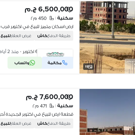
6,500,000 ج.م
سكنية
450 م٢
|
طريقة الدفع
كاش
غرض العقار
للبيع
أكتوبر الجديدة، 6 اكتوبر
منذ 2 أيام
•
مكالمة
واتساب
شركة موثقة
11
7,600,000 ج.م
سكنية
471 م٢
|
طريقة الدفع
كاش
غرض العقار
للبيع