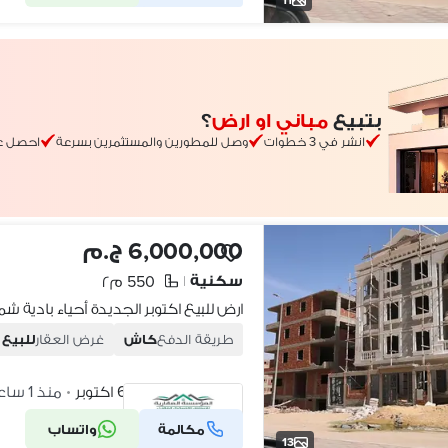
بتبيع
مباني او ارض
؟
انشر في 3 خطوات
وصل للمطورين والمستثمرين بسرعة
احصل ع
6,000,000 ج.م
سكنية
550 م٢
|
طريقة الدفع
كاش
غرض العقار
للبيع
أكتوبر الجديدة، 6 اكتوبر
منذ 1 ساعة
•
مكالمة
واتساب
شركة موثقة
13