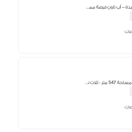
قطعة أرض مميزة للبيع في أكتوبر الجديدة – أب تاون فرصة مميزة لامتلاك قطعة أرض بمساحة كبيرة في موقع راقٍ ومناسب للسكن والاستثمار - خطوات للمونوريل
أرض ولااروع للبيع - فقط أوفر 750 الف - مساحة 547 متر - ثلاث نواصى على جاردن ومعها جاردن حق انتفاع وخطوات من رئيسي المطار - مسلسل 6 - بيت وطن