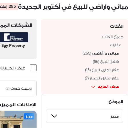
مباني واراضي للبيع في أكتوبر الجديدة
255 إعلان
الشركات الممي
الفئات
جميع الفئات
عقارات
Egy Property
مبانى و أراضى
(
255
)
شقق للبيع
(
66
)
عرض الحسابات 
عقار تجارى للبيع
(
13
)
عقار تجارى للإيجار
(
7
)
عرض المزيد
ويست كورت
(2)
الموقع
الإعلانات المميزه
مميز