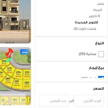
مَصر
الجيزة
6 اكتوبر
أكتوبر الجديدة
ويست كورت
(
2
)
النوع
مميز
سكنية (251)
تجارية (3)
بيع/إيجار
لكل الأغراض (1)
للبيع (255)
السعر
الى