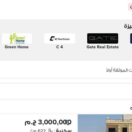
زة
Green Home
4 C
Gate Real Estate
الموثقة أولاً
3,000,000 ج.م
سكنية
622 م٢
|