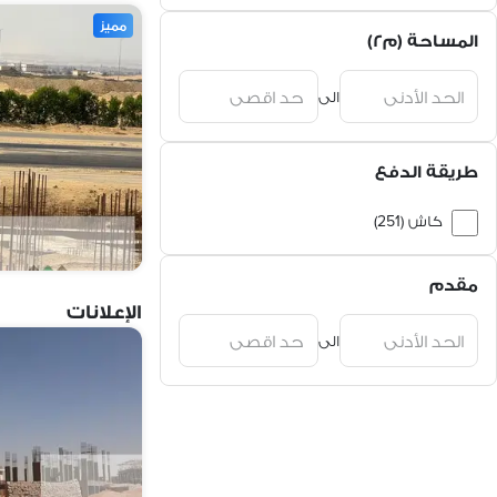
مميز
المساحة (م٢)
الى
طريقة الدفع
كاش (251)
تقسيط (2)
مقدم
كاش أو تقسيط (2)
الإعلانات
الى