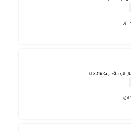
ارض للبيع اكتوبر الجديدة أحياء بادية شمال الواحة قرعة 2018 التكملي مميزة الحي الثالث