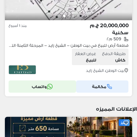
20,000,000 ج.م
منذ 1 أسبوع
سكنية
509 م٢
قطعة أرض للبيع في بيت الوطن – الشيخ زايد – المرحلة الثامنة التكميلية Beit Al Watan – Sheikh Zayed فرصة استثمارية خلف رويال سيتي
طريقة الدفع
غرض العقار
كاش
للبيع
بيت الوطن، الشيخ زايد
مكالمة
واتساب
الإعلانات المميزه
مميز