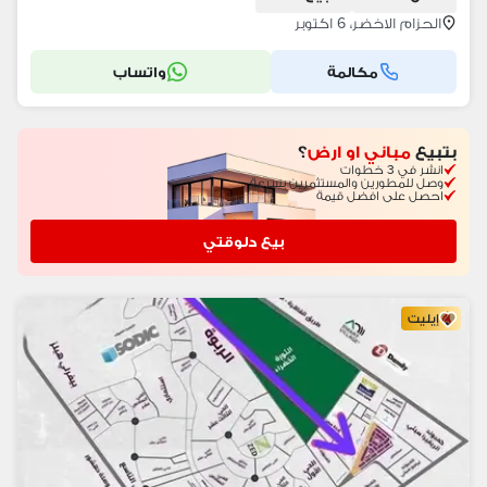
الحزام الاخضر، 6 اكتوبر
مكالمة
واتساب
بتبيع
مباني او ارض
؟
انشر في 3 خطوات
وصل للمطورين والمستثمرين بسرعة
احصل على افضل قيمة
بيع دلوقتي
إيليت