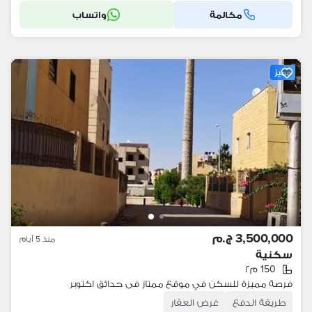
مكالمة
واتساب
مميز
3,500,000 ج.م
منذ 5 أيام
سكنية
150 م٢
فرصة مميزة للسكن في موقع ممتاز فى حدائق اكتوبر
طريقة الدفع
غرض العقار