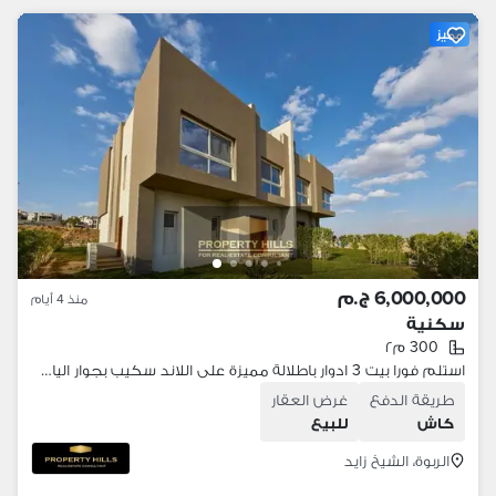
مميز
6,000,000 ج.م
منذ 4 أيام
سكنية
300 م٢
استلم فورا بيت 3 ادوار باطلالة مميزة على اللاند سكيب بجوار الياسمين و بالقرب النادى الاهلى
طريقة الدفع
غرض العقار
كاش
للبيع
الربوة، الشيخ زايد