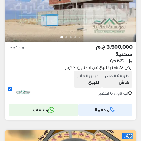
3,500,000 ج.م
منذ 1 يوم
سكنية
622 م٢
ارض 622متر للبيع في اب تاون اكتوبر
طريقة الدفع
غرض العقار
كاش
للبيع
اب تاون، 6 اكتوبر
مكالمة
واتساب
مميز