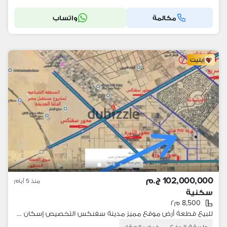
مكالمة
واتساب
إيليت
102,000,000 ج.م
منذ 5 أيام
سكنية
8,500 م٢
للبيع قطعة أرض موقع مميز مدينة سفنكس التخصيص إسكان فاخر بجوار محوّر الضبعة و مدينة جريان