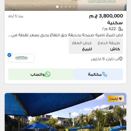
3,800,000 ج.م
منذ 5 أيام
سكنية
622 م٢
ارض للبيع ناصية صريحة بحديقة حق انتفاع بحري بسعر لقطة في اب تاون اكتوبر قرب المونوريل
طريقة الدفع
غرض العقار
كاش
للبيع
اب تاون، 6 اكتوبر
مكالمة
واتساب
إيليت