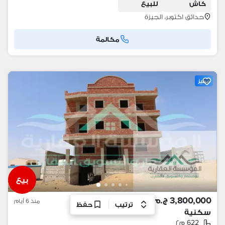
كاش
للبيع
حدائق اكتوبر، الجيزة
مكالمة
مميز
بيع
3,800,000 ج.م
منذ 6 أيام
ترتيب
حفظ
سكنية
622 م٢