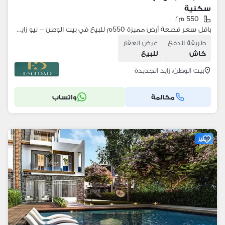
سكنية
550 م٢
باقل سعر قطعة أرض مميزة 550م للبيع في بيت الوطن – نيو زايد Beit Al Watan – New Zayed فرصة استثمارية مميزة في موقع استراتيجي
طريقة الدفع
غرض العقار
كاش
للبيع
بيت الوطن، زايد الجديدة
مكالمة
واتساب
مميز