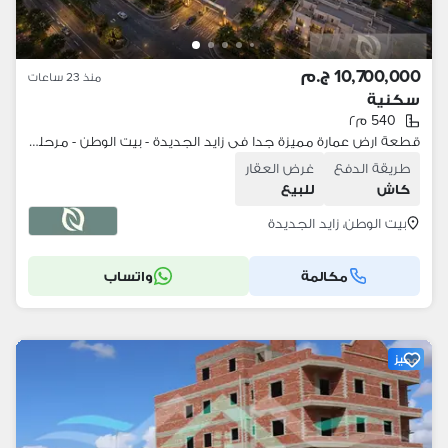
10,700,000 ج.م
منذ 23 ساعات
سكنية
540 م٢
قطعة ارض عمارة مميزة جدا فى زايد الجديدة - بيت الوطن - مرحلة تاسعة - جنوب جامعة المعرفة 540 متر
طريقة الدفع
غرض العقار
كاش
للبيع
بيت الوطن، زايد الجديدة
مكالمة
واتساب
مميز