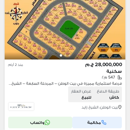
28,000,000 ج.م
منذ 2 أيام
سكنية
547 م٢
فرصة استثمارية مميزة في بيت الوطن – المرحلة السابعة – الشيخ زايد
طريقة الدفع
غرض العقار
كاش
للبيع
بيت الوطن، الشيخ زايد
مكالمة
واتساب