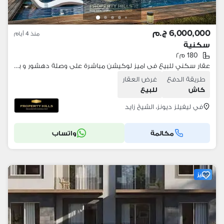
6,000,000 ج.م
منذ 4 أيام
سكنية
180 م٢
عقار سكني للبيع فى اميز لوكيشن مباشرة على وصلة دهشور و بجوار بيفرلى هيلز
طريقة الدفع
غرض العقار
كاش
للبيع
في ليفيلز ديونز، الشيخ زايد
مكالمة
واتساب
مميز