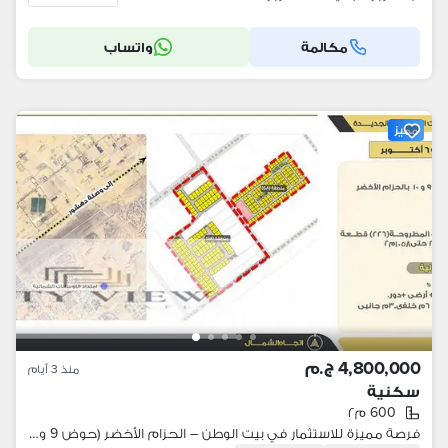
مكالمة
واتساب
مميز
4,800,000 ج.م
منذ 3 أيام
سكنية
600 م٢
فرصة مميزة للاستثمار في بيت الوطن – الحزام الأخضر (حوض 9 و10)