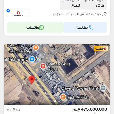
طريقة الدفع
غرض العقار
كاش
للبيع
مدينة سفنكس الجديدة، الشيخ زايد
مكالمة
واتساب
إيليت
475,000,000 ج.م
منذ 5 أيام