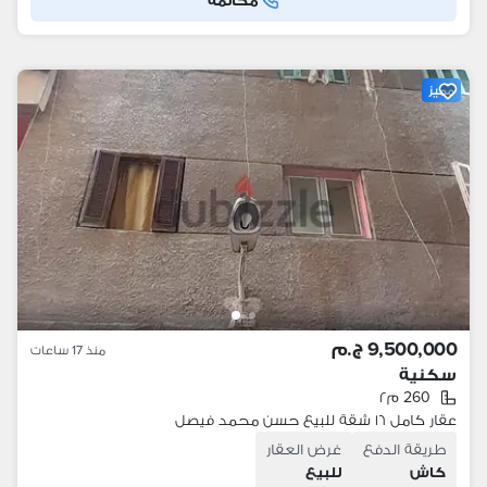
مكالمة
مميز
9,500,000 ج.م
منذ 17 ساعات
سكنية
260 م٢
عقار كامل ١٦ شقة للبيع حسن محمد فيصل
طريقة الدفع
غرض العقار
كاش
للبيع