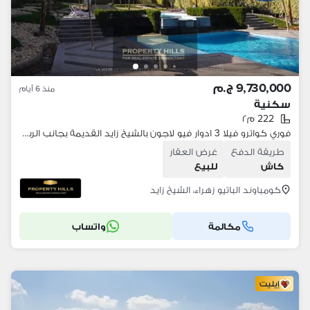
9,730,000 ج.م
منذ 6 أيام
سكنية
222 م٢
فوري كواترو فيلا 3 ادوار فيو لاجون بالشيخ زايد القديمة بجانب الربوة امام الياسمين
طريقة الدفع
غرض العقار
كاش
للبيع
كومباوند الباتيو زهراء، الشيخ زايد
مكالمة
واتساب
إيليت