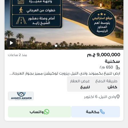
9,000,000 ج.م
منذ 2 ساعات
سكنية
650 م٢
ارض للبيع بكمبوند وادى النيل ريزورت لوكيشن مميز بجوار العرجاني وصلة دهشور
طريقة الدفع
غرض العقار
كاش
للبيع
وادي النيل، 6 اكتوبر
مكالمة
واتساب