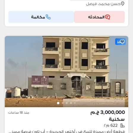
حسن محمد، فيصل
المحادثه
مكالمة
مميز
3,000,000 ج.م
منذ 18 ساعات
سكنية
622 م٢
قطعة أرض مميزة للبيع في أكتوبر الجديدة – أب تاون فرصة مميزة لامتلاك قطعة أرض بمساحة كبيرة في موقع راقٍ ومناسب للسكن والاستثمار - خطوات للمونوريل