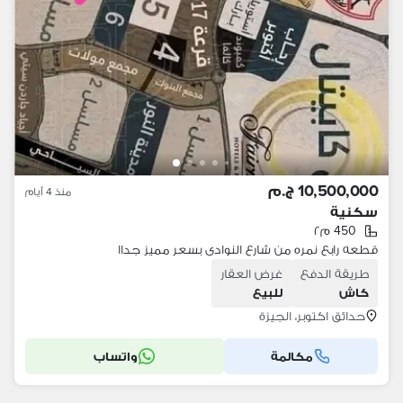
10,500,000 ج.م
منذ 4 أيام
سكنية
450 م٢
قطعه رابع نمره من شارع النوادى بسعر مميز جداا
طريقة الدفع
غرض العقار
كاش
للبيع
حدائق اكتوبر، الجيزة
مكالمة
واتساب