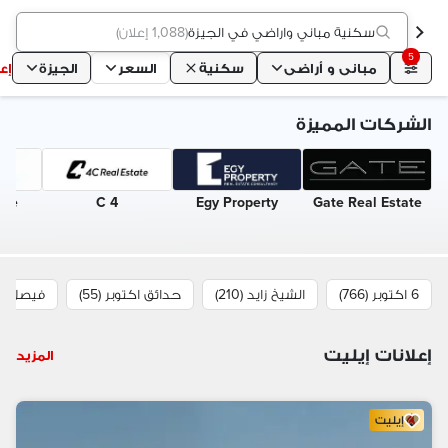
سكنية مباني واراضي في الجيزة
(
1,088 إعلان
)
5
مبانى و أراضى
سكنية
السعر
الجيزة
إع
الشركات المميزة
ome
4 C
Egy Property
Gate Real Estate
6 اكتوبر (766)
الشيخ زايد (210)
حدائق اكتوبر (55)
فيصل (14)
إعلانات إيليت
المزيد
إيليت