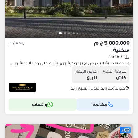
5,000,000 ج.م
منذ 4 أيام
سكنية
180 م٢
وحدة سكنية للبيع فى اميز لوكيشن مباشرة على وصلة دهشور و بجوار بيفرلى هيلز
طريقة الدفع
غرض العقار
كاش
للبيع
كومباوند زايد ديونز، الشيخ زايد
مكالمة
واتساب
مميز