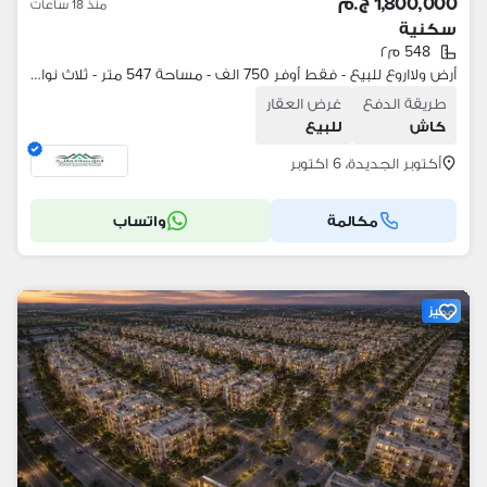
1,800,000 ج.م
منذ 18 ساعات
سكنية
548 م٢
أرض ولااروع للبيع - فقط أوفر 750 الف - مساحة 547 متر - ثلاث نواصى على جاردن ومعها جاردن حق انتفاع وخطوات من رئيسي المطار - مسلسل 6 - بيت وطن
طريقة الدفع
غرض العقار
كاش
للبيع
أكتوبر الجديدة، 6 اكتوبر
مكالمة
واتساب
مميز