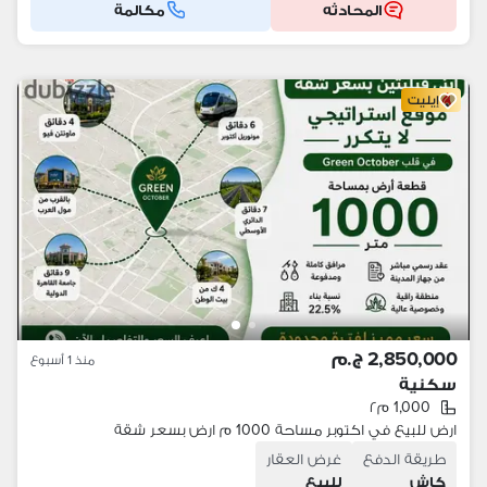
المحادثه
مكالمة
إيليت
2,850,000 ج.م
منذ 1 أسبوع
سكنية
1,000 م٢
ارض للبيع في اكتوبر مساحة 1000 م ارض بسعر شقة
طريقة الدفع
غرض العقار
كاش
للبيع