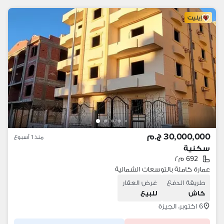
إيليت
30,000,000 ج.م
منذ 1 أسبوع
سكنية
692 م٢
عمارة كاملة بالتوسعات الشمالية
طريقة الدفع
غرض العقار
كاش
للبيع
6 اكتوبر، الجيزة