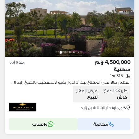
4,500,000 ج.م
منذ 6 أيام
سكنية
315 م٢
استلم حالا علي المفتاح بيت 3 ادوار بفيو لاندسكيب بالشيخ زايد القديمة بجانب الربوة وميدوز بارك
طريقة الدفع
غرض العقار
كاش
للبيع
كومباوند ايتابا، الشيخ زايد
مكالمة
واتساب