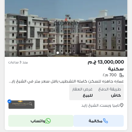
13,000,000 ج.م
منذ 3 ساعات
سكنية
700 م٢
عماره جاهزه للسكن كامله التشطيب باقل سعر متر في الشيخ زايد بجوار ابراج زد مشروع ناميا ويست
طريقة الدفع
غرض العقار
كاش
للبيع
ناميا ويست، الشيخ زايد
مكالمة
واتساب