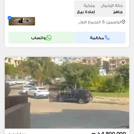
حالة الإكمال
ملكية
جاهز
إعادة بيع
الياسمين 5، التجمع الاول
مكالمة
واتساب
4,800,000 ج.م
منذ 4 أسابيع