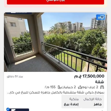
مميز
17,500,000 ج.م
منذ 51 دقائق
شقة
2 غرف نوم
2 حمامات
155 م٢
بموقع خيالي شقة متشطبة بالكامل جاهزة للسكن للبيع في كايرو فيستفال سيتي التحمع - القاهرة الجديدة
حالة الإكمال
ملكية
جاهز
إعادة بيع