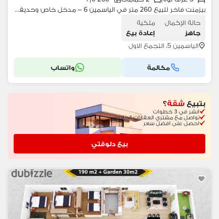
بيزمنت فاخر للبيع 260 متر في الياسمين 6 – مدخل خاص وحديقة 120 متر
حالة الإكمال
ملكية
جاهز
إعادة بيع
الياسمين 5، التجمع الاول
مكالمة
واتساب
بتبيع
شقة
؟
انشر في 3 خطوات
تواصل مع مشتري العقارات الجادين
احصل على افضل سعر
بيع دلوقتي