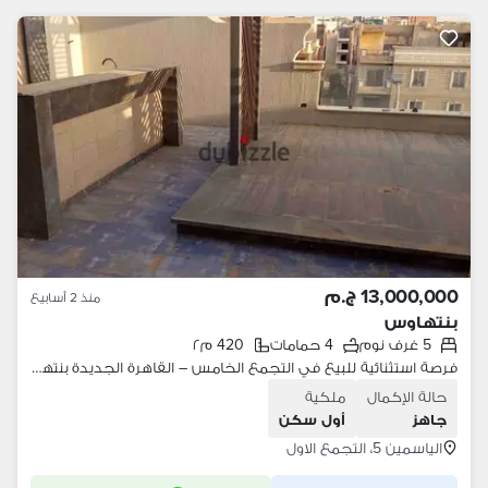
13,000,000 ج.م
منذ 2 أسابيع
بنتهاوس
5 غرف نوم
4 حمامات
420 م٢
فرصة استثنائية للبيع في التجمع الخامس – القاهرة الجديدة بنتهاوس منفصل بمواصفات نادرة ومساحة كبيرة في أرقى مناطق القاهرة الجديدة الموقع: التجمع الخامس – القاهرة الجديدة المساحة: 420 متر الاستلام: فوري تفاصيل الوحدة: • 4 غرف نوم واسعة • منه
حالة الإكمال
ملكية
جاهز
أول سكن
الياسمين 5، التجمع الاول