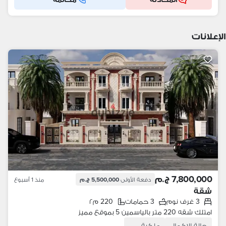
الإعلانات
7,800,000 ج.م
دفعة الأولى
5,500,000 ج.م
منذ 1 أسبوع
شقة
3 غرف نوم
3 حمامات
220 م٢
امتلك شقه 220 متر بالياسمين 5 بموقع مميز
حالة الإكمال
ملكية