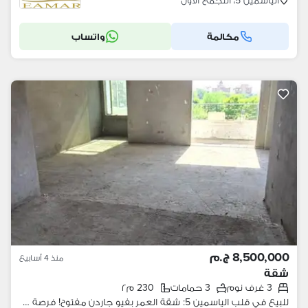
الياسمين 5، التجمع الاول
مكالمة
واتساب
8,500,000 ج.م
منذ 4 أسابيع
شقة
3 غرف نوم
3 حمامات
230 م٢
للبيع في قلب الياسمين 5: شقة العمر بفيو جاردن مفتوح! فرصة مميزة للسكن الراقي، شقة بتصميم عملي وتشطيبات متقدمة في أرقى مناطق التجمع.