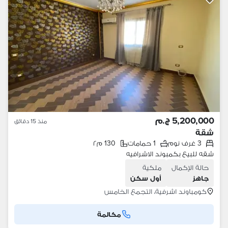
5,200,000 ج.م
منذ 15 دقائق
شقة
3 غرف نوم
1 حمامات
130 م٢
شقه للبيع بكمبوند الاشرافيه
حالة الإكمال
ملكية
جاهز
أول سكن
كومباوند اشرفية، التجمع الخامس
مكالمة