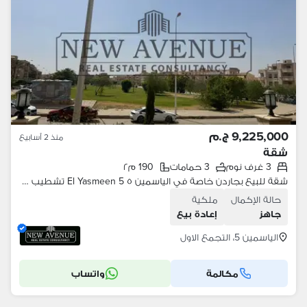
9,225,000 ج.م
منذ 2 أسابيع
شقة
3 غرف نوم
3 حمامات
190 م٢
شقة للبيع بجاردن خاصة في الياسمين ٥ El Yasmeen 5 تشطيب كامل بالمطبخ جاهزة للسكن في موقع مميز
حالة الإكمال
ملكية
جاهز
إعادة بيع
الياسمين 5، التجمع الاول
مكالمة
واتساب