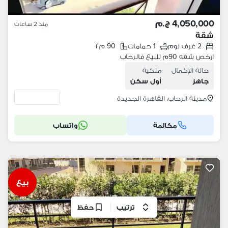
4,050,000 ج.م
منذ 2 ساعات
شقة
2 غرف نوم
1 حمامات
90 م٢
ارخص شقه 90م للبيع فالرحاب
حالة الإكمال
ملكية
جاهز
أول سكن
مدينة الرحاب، القاهرة الجديدة
مكالمة
واتساب
بيع
ترتيب
حفظ