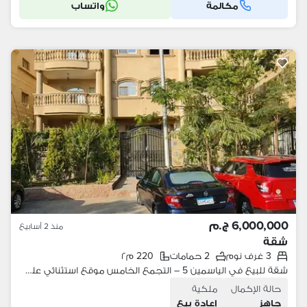
مكالمة
واتساب
6,000,000 ج.م
منذ 2 أسابيع
شقة
3 غرف نوم
2 حمامات
220 م٢
شقة للبيع في الياسمين 5 – التجمع الخامس موقع استثنائي على بُعد دقيقتين فقط من شارع التسعين الشمالي وبالقرب من قصر الكبابجي
حالة الإكمال
ملكية
جاهز
إعادة بيع