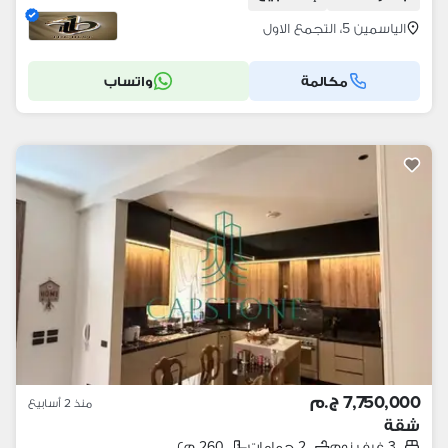
الياسمين 5، التجمع الاول
مكالمة
واتساب
7,750,000 ج.م
منذ 2 أسابيع
شقة
3 غرف نوم
2 حمامات
260 م٢