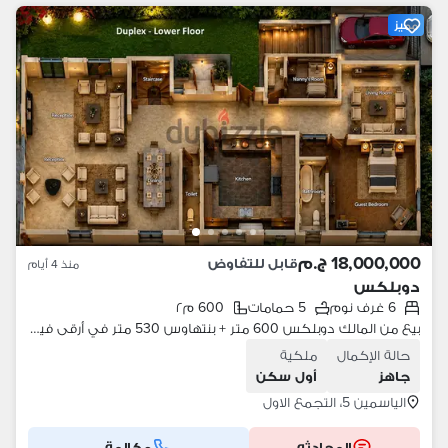
مميز
18,000,000 ج.م
قابل للتفاوض
منذ 4 أيام
دوبلكس
6 غرف نوم
5 حمامات
600 م٢
بيع من المالك دوبلكس 600 متر + بنتهاوس 530 متر في أرقى فيلات الياسمين
حالة الإكمال
ملكية
جاهز
أول سكن
الياسمين 5، التجمع الاول
المحادثه
مكالمة