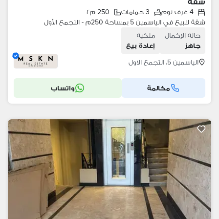
شقة
4 غرف نوم
3 حمامات
250 م٢
شقة للبيع في الياسمين 5 بمساحة 250م - التجمع الأول
حالة الإكمال
ملكية
جاهز
إعادة بيع
الياسمين 5، التجمع الاول
مكالمة
واتساب