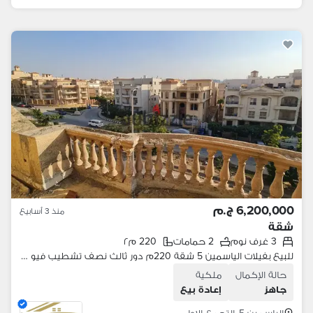
6,200,000 ج.م
منذ 3 أسابيع
شقة
3 غرف نوم
2 حمامات
220 م٢
للبيع بفيلات الياسمين 5 شقة 220م دور ثالث نصف تشطيب فيو جاردن صغيرة
حالة الإكمال
ملكية
جاهز
إعادة بيع