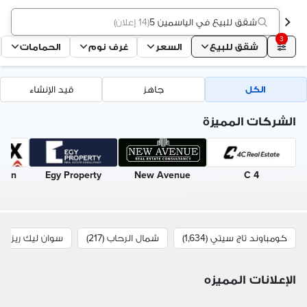
شقق للبيع في الياسمين 5
(
14 إعلان
)
3
شقق للبيع
السعر
غرف نوم
الحمامات
الكل
جاهز
قيد الإنشاء
الشركات المميزة
alon
Egy Property
New Avenue
4 C
كومباوند تاج سيتي (1,634)
شمال الرحاب (217)
سوان ليك ريزيدينس 
الإعلانات المميزه