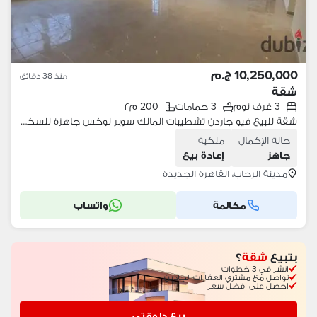
10,250,000 ج.م
منذ 38 دقائق
شقة
3 غرف نوم
3 حمامات
200 م٢
شقة للبيع فيو جاردن تشطيبات المالك سوبر لوكس جاهزة للسكن الدور الثاني في الرحاب 1 - المرحلة الرابعة - القاهرة الجديدة Al Rehab 1 - Phase 4 - New Cairo
حالة الإكمال
ملكية
جاهز
إعادة بيع
مدينة الرحاب، القاهرة الجديدة
مكالمة
واتساب
بتبيع
شقة
؟
انشر في 3 خطوات
تواصل مع مشتري العقارات الجادين
احصل على افضل سعر
بيع دلوقتي