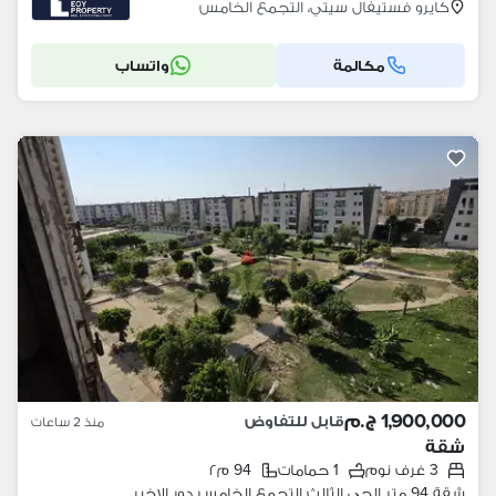
كايرو فستيفال سيتي، التجمع الخامس
مكالمة
واتساب
1,900,000 ج.م
قابل للتفاوض
منذ 2 ساعات
شقة
3 غرف نوم
1 حمامات
94 م٢
شقة 94 متر الحي الثالث التجمع الخامس دور الاخير