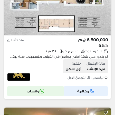
6,500,000 ج.م
منذ 2 أسابيع
شقة
3 غرف نوم
3 حمامات
190 م٢
لو بتدور علي شقة ارضي بجاردن في الفيلات وبتسهيلات سنة يبقي الشقة دي ليك
حالة الإكمال
ملكية
قيد الإنشاء
أول سكن
الياسمين 5، التجمع الاول
مكالمة
واتساب