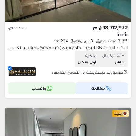
18,712,972 ج.م
منذ 7 دقائق
شقة
3 غرف نوم
3 حمامات
204 م٢
استاند الون شقه للبيع ( استلام فوري ) فيو مفتوح وخيالي بالتقسيط في كمبوند ديستركت 5 في التجمع الخامس بجوار نيو قطاميه
حالة الإكمال
ملكية
جاهز
أول سكن
كومباوند ديستريكت 5، التجمع الخامس
مكالمة
واتساب
إيليت