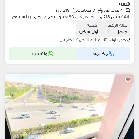
شقة
4 غرف نوم
3 حمامات
218 م٢
شقة للبيع 218 متر بجاردن فى 90 افنيو التجمع الخامس | استلام متشطب بالتكيفات برام لوكيشن جنب الجامعه الامريكية على التسعين الجنوبى
حالة الإكمال
ملكية
جاهز
أول سكن
كومباوند 90 أفينيو، التجمع الخامس
مكالمة
واتساب