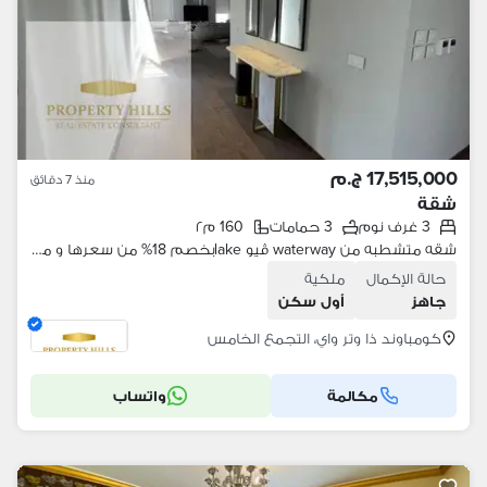
17,515,000 ج.م
منذ 7 دقائق
شقة
3 غرف نوم
3 حمامات
160 م٢
شقه متشطبه من waterway ڤيو lakeبخصم 18% من سعرها و متاح التقسيط
حالة الإكمال
ملكية
جاهز
أول سكن
كومباوند ذا وتر واي، التجمع الخامس
مكالمة
واتساب