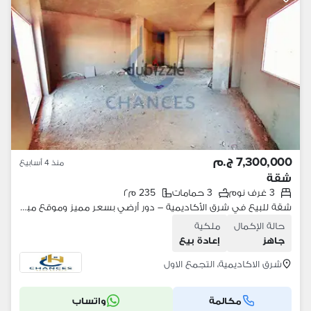
7,300,000 ج.م
منذ 4 أسابيع
شقة
3 غرف نوم
3 حمامات
235 م٢
شقة للبيع في شرق الأكاديمية – دور أرضي بسعر مميز وموقع مباشر أمام أكاديمية الشرطة
حالة الإكمال
ملكية
جاهز
إعادة بيع
شرق الاكاديمية، التجمع الاول
مكالمة
واتساب