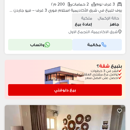
3 غرف نوم
2 حمامات
200 م٢
روف للبيع في شرق الأكاديمية استلام فوري 3 غرف – فيو جاردن وموقع مميز
حالة الإكمال
ملكية
جاهز
إعادة بيع
شرق الاكاديمية، التجمع الاول
مكالمة
واتساب
بتبيع
شقة
؟
انشر في 3 خطوات
تواصل مع مشتري العقارات الجادين
احصل على افضل سعر
بيع دلوقتي