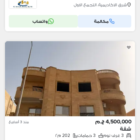
شرق الاكاديمية، التجمع الاول
مكالمة
واتساب
4,500,000 ج.م
منذ 3 أسابيع
شقة
3 غرف نوم
3 حمامات
202 م٢