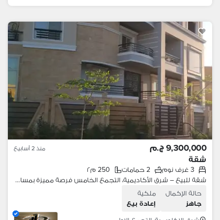
9,300,000 ج.م
منذ 2 أسابيع
شقة
3 غرف نوم
2 حمامات
250 م٢
شقة للبيع – شرق الأكاديمية، التجمع الخامس فرصة مميزة بمساحة كبيرة في موقع هادئ ومميز. الموقع: * شرق الأكاديمية
حالة الإكمال
ملكية
جاهز
إعادة بيع