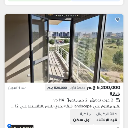
5,200,000 ج.م
دفعة الأولى
520,000 ج.م
منذ 4 أسابيع
شقة
2 غرف نوم
2 حمامات
114 م٢
بفيو مفتوح علي landscape شقه بحري للبيع بالتقسيط علي 12 سنه تاج بالقرب من سيتي سنتر الماظة وجاردينيا و ميراج سيتي و فندق kempinski علي الدائري
حالة الإكمال
ملكية
قيد الإنشاء
أول سكن