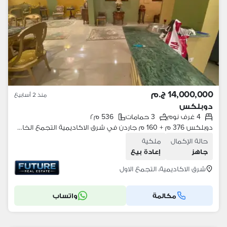
14,000,000 ج.م
منذ 2 أسابيع
دوبلكس
4 غرف نوم
3 حمامات
536 م٢
دوبلكس 376 م + 160 م جاردن في شرق الاكاديمية التجمع الخامس القاهرة الجديدة
حالة الإكمال
ملكية
جاهز
إعادة بيع
شرق الاكاديمية، التجمع الاول
مكالمة
واتساب