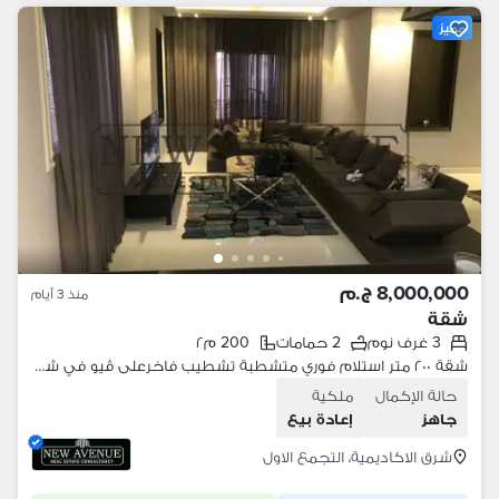
مميز
8,000,000 ج.م
منذ 3 أيام
شقة
3 غرف نوم
2 حمامات
200 م٢
شقة ٢٠٠ متر استلام فوري متشطبة تشطيب فاخرعلى ڤيو في شرق الاكاديمية في التجمع الأول اقل من سعر السوق East The academy
حالة الإكمال
ملكية
جاهز
إعادة بيع
شرق الاكاديمية، التجمع الاول