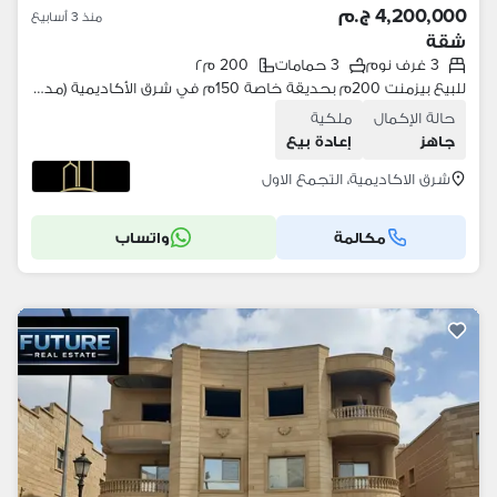
4,200,000 ج.م
منذ 3 أسابيع
شقة
3 غرف نوم
3 حمامات
200 م٢
للبيع بيزمنت 200م بحديقة خاصة 150م في شرق الأكاديمية (مدخل خاص)
حالة الإكمال
ملكية
جاهز
إعادة بيع
شرق الاكاديمية، التجمع الاول
مكالمة
واتساب