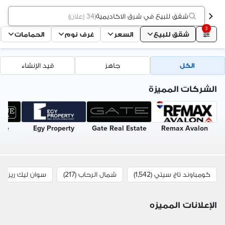
شقق للبيع في شرق الاكاديمية
(
34 إعلان
)
3
شقق للبيع
السعر
غرف نوم
الحمامات
الكل
جاهز
قيد الإنشاء
الشركات المميزة
nue
Egy Property
Gate Real Estate
Remax Avalon
كومباوند تاج سيتي (1,542)
شمال الرحاب (217)
سوان ليك ريزيدينس 
الإعلانات المميزه