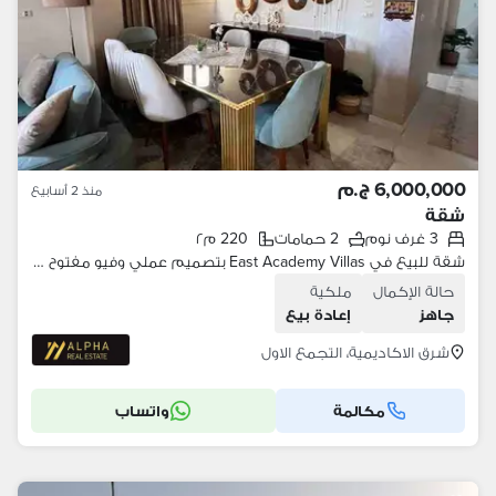
6,000,000 ج.م
منذ 2 أسابيع
شقة
3 غرف نوم
2 حمامات
220 م٢
شقة للبيع في East Academy Villas بتصميم عملي وفيو مفتوح غير مجروح في موقع راقي داخل منطقة هادئة وقريبة من الخدمات والمحاور الرئيسية في قلب التجمع الخامس
حالة الإكمال
ملكية
جاهز
إعادة بيع
شرق الاكاديمية، التجمع الاول
مكالمة
واتساب