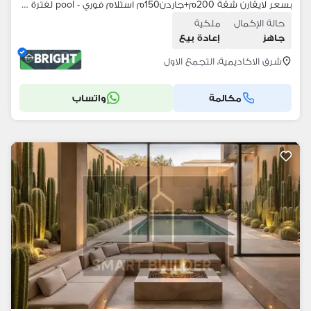
بسعر لايقارن شقة 200م+جاردن150م استلام فوري - pool لفترة محدوده
حالة الإكمال
ملكية
جاهز
إعادة بيع
شرق الاكاديمية، التجمع الاول
مكالمة
واتساب