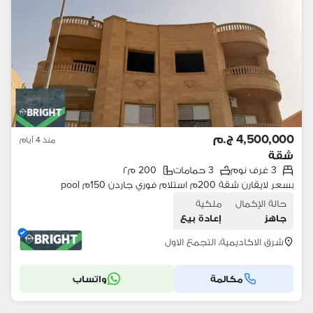
4,500,000 ج.م
منذ 4 أيام
شقة
3 غرف نوم
3 حمامات
200 م٢
بسعر لايقارن شقة 200م استلام فوري جاردن 150م pool
حالة الإكمال
ملكية
جاهز
إعادة بيع
شرق الاكاديمية، التجمع الاول
مكالمة
واتساب