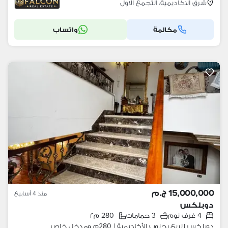
شرق الاكاديمية، التجمع الاول
مكالمة
واتساب
15,000,000 ج.م
منذ 4 أسابيع
دوبلكس
4 غرف نوم
3 حمامات
280 م٢
دوبلكس للبيع بجنوب الأكاديمية | 280م ومدخل خاص