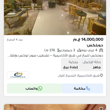
14,000,000 ج.م
منذ 4 أسابيع
دوبلكس
4 غرف نوم
3 حمامات
376 م٢
دوبلكس للبيع في شرق الأكاديمية – تشطيب سوبر لوكس وإطلالة على جاردن
حالة الإكمال
ملكية
جاهز
إعادة بيع
شرق الاكاديمية، التجمع الاول
مكالمة
واتساب