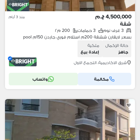
4,500,000 ج.م
منذ 3 أيام
شقة
3 غرف نوم
3 حمامات
200 م٢
بسعر لايقارن ششقة 200م استلام فوري جاردن 150م pool
حالة الإكمال
ملكية
جاهز
إعادة بيع
شرق الاكاديمية، التجمع الاول
مكالمة
واتساب