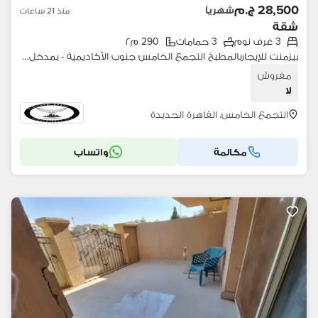
28,500 ج.م
شهرياً
منذ 21 ساعات
شقة
3 غرف نوم
3 حمامات
290 م٢
بيزمنت للإيجاربالمطبخ التجمع الخامس جنوب الأكاديمية - بمدخل خاص تشطيب الترا سوبر لوكس
مفروش
لا
التجمع الخامس، القاهرة الجديدة
مكالمة
واتساب