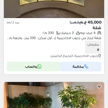
45,000 ج.م
شهرياً
منذ 2 أيام
شقة
4 غرف نوم
3 حمامات
330 م٢
شقة ايجار في جنوب الاكاديمية ج ، أول سكن ، 330 متر ، واجهة بانورامية بحرية رائعة، غير مكشوفة أو مجروحة ، الشقة دور واحد
مفروش
لا
جنوب الاكاديمية، التجمع الخامس
مكالمة
واتساب