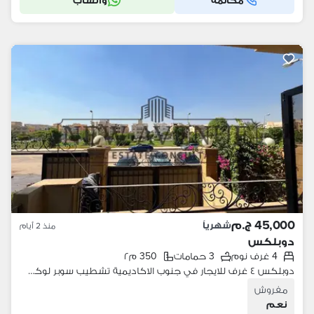
مكالمة
واتساب
45,000 ج.م
شهرياً
منذ 2 أيام
دوبلكس
4 غرف نوم
3 حمامات
350 م٢
دوبلكس ٤ غرف للايجار في جنوب الاكاديمية تشطيب سوبر لوكس مفروش بالكامل موقع مميز اقل من سعر السوق
مفروش
نعم