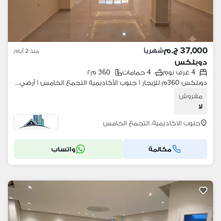
37,000 ج.م
شهرياً
منذ 2 أيام
دوبلكس
4 غرف نوم
4 حمامات
360 م٢
دوبلكس 360م للإيجار | جنوب الأكاديمية التجمع الخامس | أرضي + بدروم | 4 غرف | مدخل خاص | سوبر لوكس | أول سكن
مفروش
لا
جنوب الاكاديمية، التجمع الخامس
مكالمة
واتساب