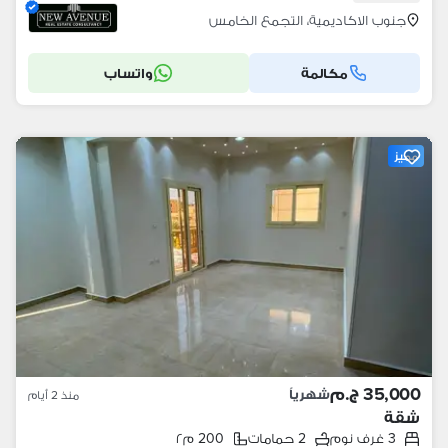
جنوب الاكاديمية، التجمع الخامس
مكالمة
واتساب
مميز
35,000 ج.م
شهرياً
منذ 2 أيام
شقة
3 غرف نوم
2 حمامات
200 م٢