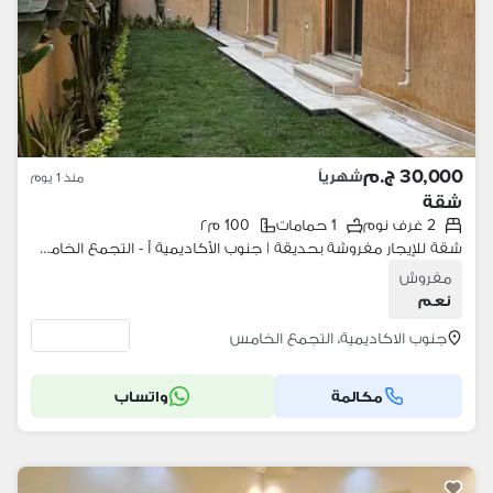
30,000 ج.م
شهرياً
منذ 1 يوم
شقة
2 غرف نوم
1 حمامات
100 م٢
شقة للإيجار مفروشة بحديقة | جنوب الأكاديمية أ - التجمع الخامس *Furnished Apartment with Garden - South Academy A - New Cairo* المساحة: 100م² الطابق الأرضي Basement امفروشة بالكامل غرفتين نوم ريسبشن حمام إطلالة مباشرة على Garden *الايجار يو
مفروش
نعم
جنوب الاكاديمية، التجمع الخامس
مكالمة
واتساب