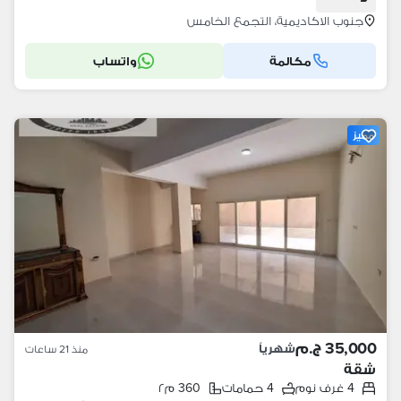
جنوب الاكاديمية، التجمع الخامس
مكالمة
واتساب
مميز
35,000 ج.م
شهرياً
منذ 21 ساعات
شقة
4 غرف نوم
4 حمامات
360 م٢