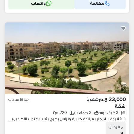
مكالمة
واتساب
23,000 ج.م
شهرياً
منذ 16 ساعات
شقة
3 غرف نوم
3 حمامات
220 م٢
شقة روف للإيجار بفراندة كبيرة وتراس بحري بقلب جنوب الأكاديمية بالتجمع الخامس و بالقرب من كايرو فيستيفال سيتي والمحاور الرئيسية بالكامل!
مفروش
لا