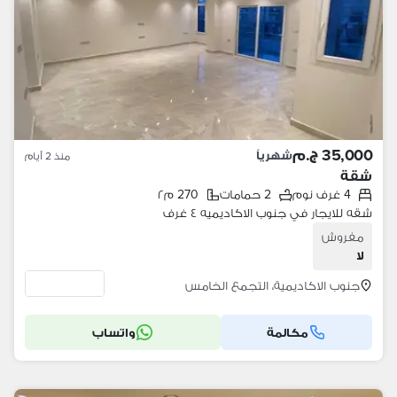
35,000 ج.م
شهرياً
منذ 2 أيام
شقة
4 غرف نوم
2 حمامات
270 م٢
شقه للايجار في جنوب الاكاديميه ٤ غرف
مفروش
لا
جنوب الاكاديمية، التجمع الخامس
مكالمة
واتساب