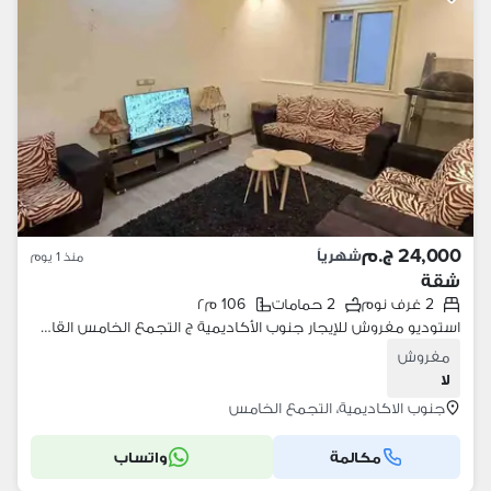
24,000 ج.م
شهرياً
منذ 1 يوم
شقة
2 غرف نوم
2 حمامات
106 م٢
استوديو مفروش للإيجار جنوب الأكاديمية ج التجمع الخامس القاهرة الجديدة أول سكن أول استخدام بجوار مسجد حسن الشربتلي والمستشفى الجوي التخصصي وشارع التسعين الشمالي
مفروش
لا
جنوب الاكاديمية، التجمع الخامس
مكالمة
واتساب