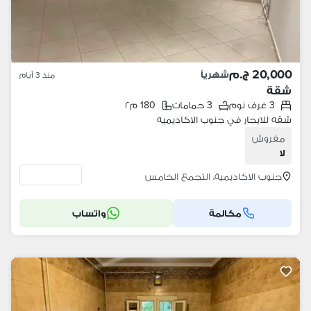
20,000 ج.م
شهرياً
منذ 3 أيام
شقة
3 غرف نوم
3 حمامات
180 م٢
شقه للايجار في جنوب الاكاديميه
مفروش
لا
جنوب الاكاديمية، التجمع الخامس
مكالمة
واتساب