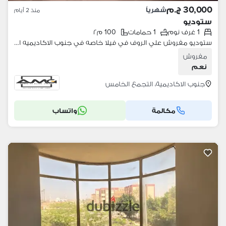
30,000 ج.م
شهرياً
منذ 2 أيام
ستوديو
1 غرف نوم
1 حمامات
100 م٢
ستوديو مفروش علي الروف في فيلا خاصه في جنوب الاكاديميه التجمع الخامس امام كايرو فيستيفال سيتي مباشره. ملحق به روف مزروع وبرجولا خشبية.
مفروش
نعم
جنوب الاكاديمية، التجمع الخامس
مكالمة
واتساب