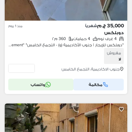
35,000 ج.م
شهرياً
منذ 1 يوم
دوبلكس
4 غرف نوم
4 حمامات
360 م٢
*دوبلكس للإيجار | جنوب الأكاديمية (و) - التجمع الخامس* *Duplex for Rent | South Academy (W) - Fifth Settlement* المساحة: 360م² أرضي + بدروم غير مفروش *التقسيم:* *الدور الأرضي:* 3 غرف نوم - منهم غرفة ماستر 2 حمام ريسبشن تراس *الدور ال
مفروش
لا
جنوب الاكاديمية، التجمع الخامس
مكالمة
واتساب