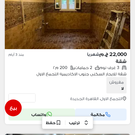
22,000 ج.م
شهرياً
منذ 3 أيام
شقة
3 غرف نوم
2 حمامات
200 م٢
شقه للايجار السكنى جنوب الاكاديميه التجمع الاول
مفروش
لا
التجمع الاول، القاهرة الجديدة
بيع
مكالمة
واتساب
ترتيب
حفظ