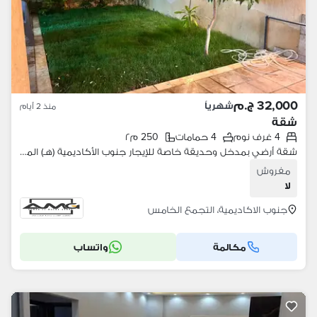
32,000 ج.م
شهرياً
منذ 2 أيام
شقة
4 غرف نوم
4 حمامات
250 م٢
شقة أرضي بمدخل وحديقة خاصة للإيجار جنوب الأكاديمية (هـ) الموقع التجمع الاول أمام مربع حديقة مباشرة + غرفة خادمة بحمام مستقل + غرفة غسيل + مخزن.
مفروش
لا
جنوب الاكاديمية، التجمع الخامس
مكالمة
واتساب