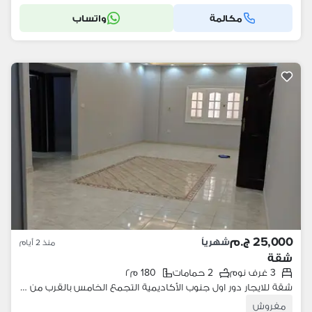
مكالمة
واتساب
25,000 ج.م
شهرياً
منذ 2 أيام
شقة
3 غرف نوم
2 حمامات
180 م٢
شقة للايجار دور اول جنوب الأكاديمية التجمع الخامس بالقرب من كايرو فيستيفال سيتي وأكاديمية الشرطة والجامعة الكندية CIC
مفروش