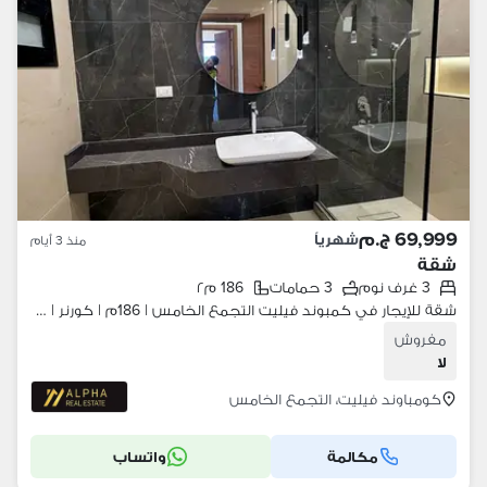
69,999 ج.م
شهرياً
منذ 3 أيام
شقة
3 غرف نوم
3 حمامات
186 م٢
شقة للإيجار في كمبوند فيليت التجمع الخامس | 186م | كورنر | 3 غرف + 3 حمام
مفروش
لا
كومباوند فيليت، التجمع الخامس
مكالمة
واتساب