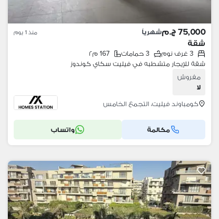
75,000 ج.م
شهرياً
منذ 1 يوم
شقة
3 غرف نوم
3 حمامات
167 م٢
شقة للإيجار متشطبه في فيليت سكاي كوندوز
مفروش
لا
كومباوند فيليت، التجمع الخامس
مكالمة
واتساب