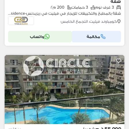
شقة
3 غرف نوم
3 حمامات
200 م٢
شقة بالمطبخ والتكييفات للإيجار في فيليت في ريزيدنس-villette v residence
كومباوند فيليت، التجمع الخامس
مكالمة
واتساب