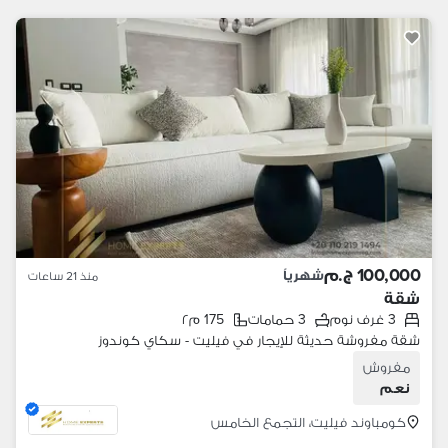
100,000 ج.م
شهرياً
منذ 21 ساعات
شقة
3 غرف نوم
3 حمامات
175 م٢
شقة مفروشة حديثة للإيجار في فيليت - سكاي كوندوز
مفروش
نعم
كومباوند فيليت، التجمع الخامس