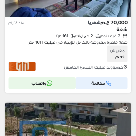
70,000 ج.م
شهرياً
منذ 3 أيام
شقة
2 غرف نوم
2 حمامات
161 م٢
شقة فاخرة مفروشة بالكامل للإيجار في فيليت | 161 متر
مفروش
نعم
كومباوند فيليت، التجمع الخامس
مكالمة
واتساب