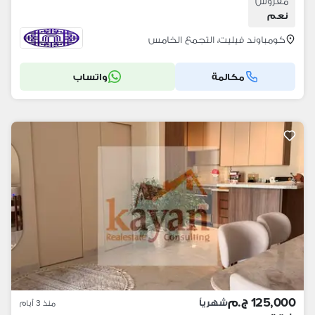
مفروش
نعم
كومباوند فيليت، التجمع الخامس
مكالمة
واتساب
125,000 ج.م
شهرياً
منذ 3 أيام