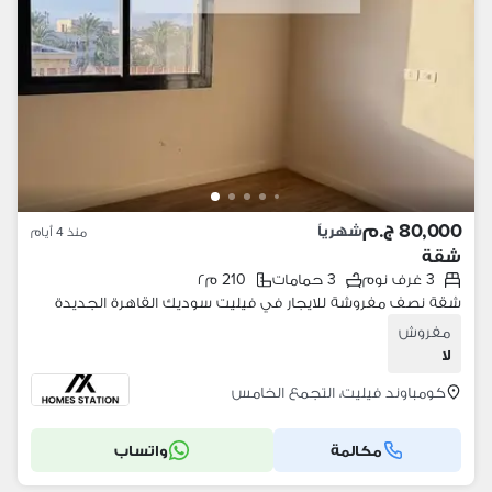
80,000 ج.م
شهرياً
منذ 4 أيام
شقة
3 غرف نوم
3 حمامات
210 م٢
شقة نصف مفروشة للايجار في فيليت سوديك القاهرة الجديدة
مفروش
لا
كومباوند فيليت، التجمع الخامس
مكالمة
واتساب