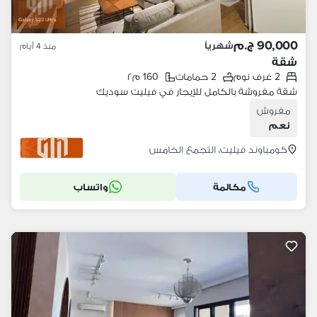
90,000 ج.م
شهرياً
منذ 4 أيام
شقة
2 غرف نوم
2 حمامات
160 م٢
شقة مفروشة بالكامل للإيجار في فيليت سوديك
مفروش
نعم
كومباوند فيليت، التجمع الخامس
مكالمة
واتساب