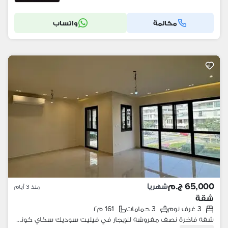
مكالمة
واتساب
65,000 ج.م
شهرياً
منذ 3 أيام
شقة
3 غرف نوم
3 حمامات
161 م٢
شقة فاخرة نصف مفروشة للإيجار في فيليت سوديك سكاي كوندوز