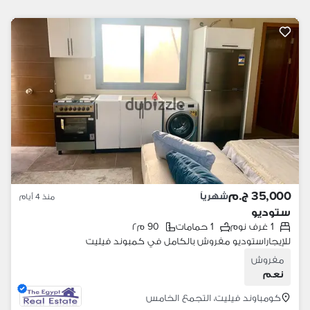
35,000 ج.م
شهرياً
منذ 4 أيام
ستوديو
1 غرف نوم
1 حمامات
90 م٢
للإيجاراستوديو مفروش بالكامل في كمبوند فيليت
مفروش
نعم
كومباوند فيليت، التجمع الخامس