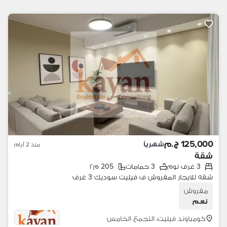
125,000 ج.م
شهرياً
منذ 2 أيام
شقة
3 غرف نوم
3 حمامات
205 م٢
شقه للايجار المفروش ف فيليت سوديك 3 غرف
مفروش
نعم
كومباوند فيليت، التجمع الخامس