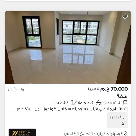
70,000 ج.م
شهرياً
منذ 3 أيام
شقة
3 غرف نوم
3 حمامات
200 م٢
شقة للإيجار في فيليت سوديك سكاس كوندوز | أول استخدام | 200 متر | 3 غرف نوم | دريسنج | فيو لاندسكيب
مفروش
لا
كومباوند فيليت، التجمع الخامس