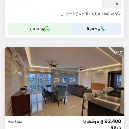
لا
كومباوند فيليت، التجمع الخامس
مكالمة
واتساب
92,400 ج.م
شهرياً
منذ 1 يوم
شقة