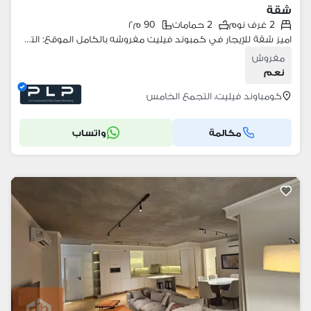
شقة
2 غرف نوم
2 حمامات
90 م٢
اميز شقة للإيجار في كمبوند فيليت مفروشه بالكامل الموقع: التجمع الخامس – القاهرة الجديد ةمطبخ مجهز بالكامل وبالتكيفات
مفروش
نعم
كومباوند فيليت، التجمع الخامس
مكالمة
واتساب