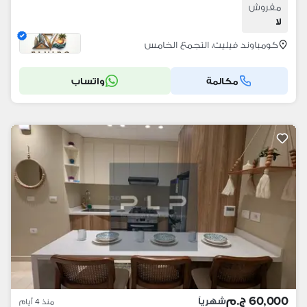
مفروش
لا
كومباوند فيليت، التجمع الخامس
مكالمة
واتساب
60,000 ج.م
شهرياً
منذ 4 أيام