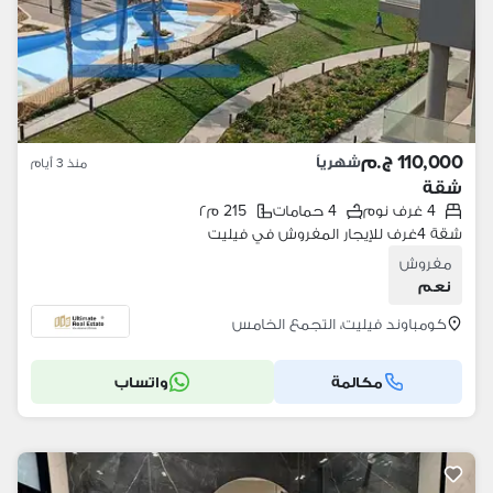
110,000 ج.م
شهرياً
منذ 3 أيام
شقة
4 غرف نوم
4 حمامات
215 م٢
شقة 4غرف للإيجار المفروش في فيليت
مفروش
نعم
كومباوند فيليت، التجمع الخامس
مكالمة
واتساب