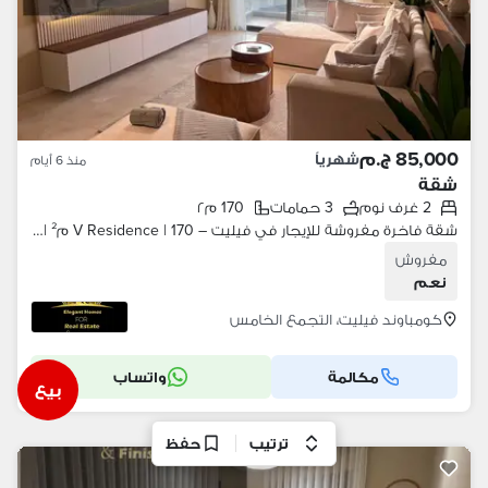
85,000 ج.م
شهرياً
منذ 6 أيام
شقة
2 غرف نوم
3 حمامات
170 م٢
شقة فاخرة مفروشة للإيجار في فيليت – V Residence | 170 م² | 2 غرفة | فيو لاندسكيب
مفروش
نعم
كومباوند فيليت، التجمع الخامس
مكالمة
واتساب
بيع
ترتيب
حفظ