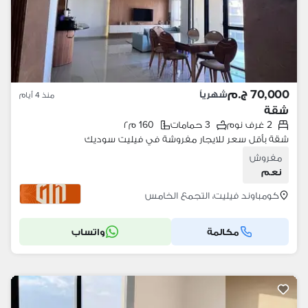
70,000 ج.م
شهرياً
منذ 4 أيام
شقة
2 غرف نوم
3 حمامات
160 م٢
شقة بأقل سعر للايجار مفروشة في فيليت سوديك
مفروش
نعم
كومباوند فيليت، التجمع الخامس
مكالمة
واتساب