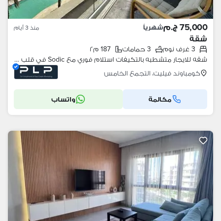
75,000 ج.م
شهرياً
منذ 3 أيام
شقة
3 غرف نوم
3 حمامات
187 م٢
شقه للايجار متشطبه بالتكيفات استلام فوري مع Sodic في قلب التجمع الخامس Apartment for rent in Villete Sodic
كومباوند فيليت، التجمع الخامس
مكالمة
واتساب