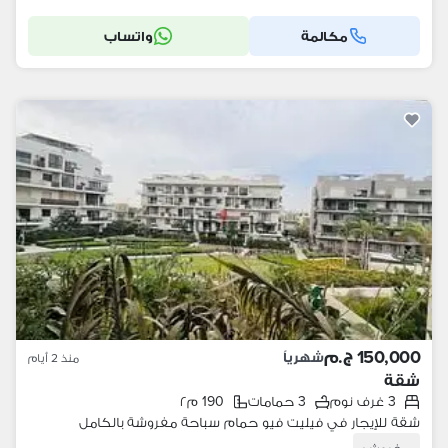
مكالمة
واتساب
150,000 ج.م
شهرياً
منذ 2 أيام
شقة
3 غرف نوم
3 حمامات
190 م٢
شقة للإيجار في فيليت فيو حمام سباحة مفروشة بالكامل