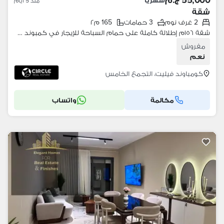
55,000 ج.م
شهرياً
منذ 5 أيام
شقة
2 غرف نوم
3 حمامات
165 م٢
شقة ١٥٦م إطلالة كاملة على حمام السباحة للإيجار في كمبوند فيليت Villette التجمع الخامس القاهرة الجديدة قريبة من الجامعة الأمريكية AUC
مفروش
نعم
كومباوند فيليت، التجمع الخامس
مكالمة
واتساب