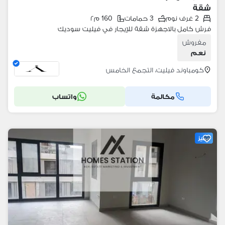
شقة
2 غرف نوم
3 حمامات
160 م٢
فرش كامل بالاجهزة شقة للإيجار في فيليت سوديك
مفروش
نعم
كومباوند فيليت، التجمع الخامس
مكالمة
واتساب
مميز