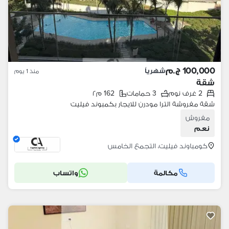
100,000 ج.م
شهرياً
منذ 1 يوم
شقة
2 غرف نوم
3 حمامات
162 م٢
شقة مفروشة الترا مودرن للايجار بكمبوند فيليت
مفروش
نعم
كومباوند فيليت، التجمع الخامس
مكالمة
واتساب