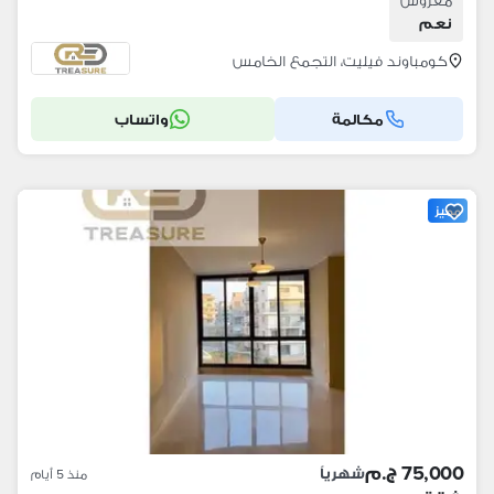
مفروش
نعم
كومباوند فيليت، التجمع الخامس
مكالمة
واتساب
مميز
75,000 ج.م
شهرياً
منذ 5 أيام