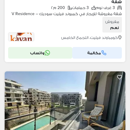
شقة
3 غرف نوم
3 حمامات
200 م٢
شقة مفروشة للإيجار في كمبوند فيليت سوديك – V Residence
مفروش
نعم
كومباوند فيليت، التجمع الخامس
مكالمة
واتساب