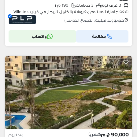
3 غرف نوم
3 حمامات
190 م٢
شقة جاهزة للاستلام مفروشة بالكامل للإيجار في فيليت Villette
كومباوند فيليت، التجمع الخامس
مكالمة
واتساب
90,000 ج.م
شهرياً
منذ 1 يوم