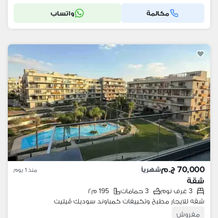
مكالمة
واتساب
70,000 ج.م
شهرياً
منذ 1 يوم
شقة
3 غرف نوم
3 حمامات
195 م٢
شقه للايجار مطبخ وتكييفات كمباوند سوديك ڤيليت
مفروش