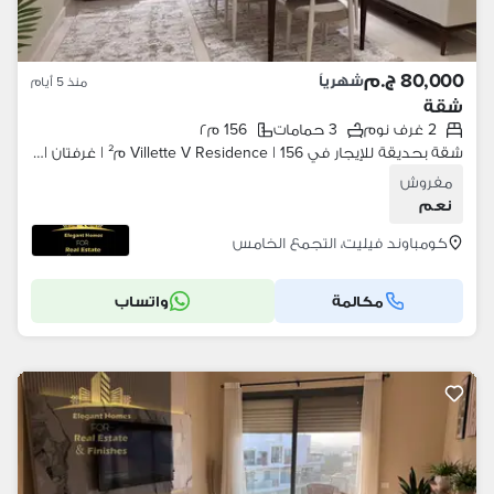
80,000 ج.م
شهرياً
منذ 5 أيام
شقة
2 غرف نوم
3 حمامات
156 م٢
شقة بحديقة للإيجار في Villette V Residence | 156 م² | غرفتان | 80 ألف
مفروش
نعم
كومباوند فيليت، التجمع الخامس
مكالمة
واتساب