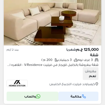
125,000 ج.م
شهرياً
منذ 2 أيام
شقة
3 غرف نوم
3 حمامات
200 م٢
شقة مفروشة بالكامل للإيجار في فيليت V-Residence - القاهره الجديده
مفروش
نعم
كومباوند فيليت، التجمع الخامس
مكالمة
واتساب