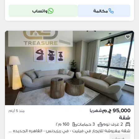
مكالمة
واتساب
95,000 ج.م
شهرياً
منذ 5 أيام
شقة
2 غرف نوم
3 حمامات
160 م٢
شقه مفروشه للايجار في فيليت - في ريزيدنس - القاهره الجديده - Villette -V Residence - new cairo