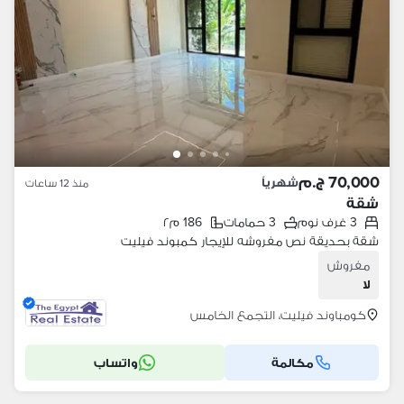
70,000 ج.م
شهرياً
منذ 12 ساعات
شقة
3 غرف نوم
3 حمامات
186 م٢
شقة بحديقة نص مفروشه للإيجار كمبوند فيليت
مفروش
لا
كومباوند فيليت، التجمع الخامس
مكالمة
واتساب