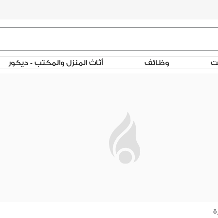
لت
وظائف
أثاث المنزل والمكتب - ديكور
ة