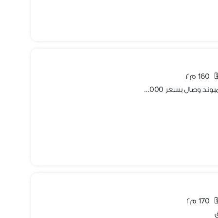
160 م٢
شقه 160 فيو وايد جاردن للايجار في كمبوند وصال بسعر 12000 ج
170 م٢