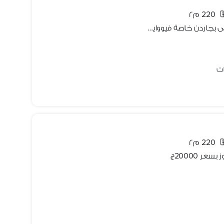
220 م٢
شقة للإيجار قانون وصال فيوز كورنر ارضى بجاردن خاصة فيووايد جاردن اول سكن
220 م٢
ر 20000ج