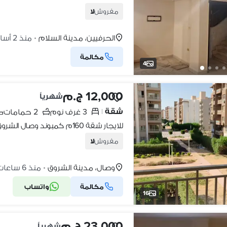
مفروش
لا
الحرفيين، مدينة السلام
منذ 2 أسابيع
•
مكالمة
4
12,000 ج.م
شهرياً
شقة
3 غرف نوم
2 حمامات
|
للايجار شقة 160م كمبوند وصال الشروق
مفروش
لا
وصال، مدينة الشروق
منذ 6 ساعات
•
مكالمة
واتساب
16
23,000 ج.م
شهرياً