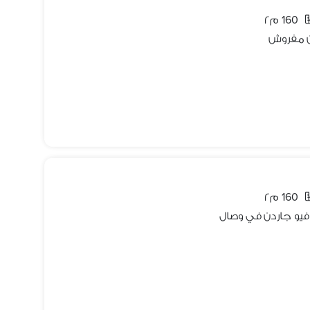
160 م٢
160 م٢
 فيو جاردن في وصال