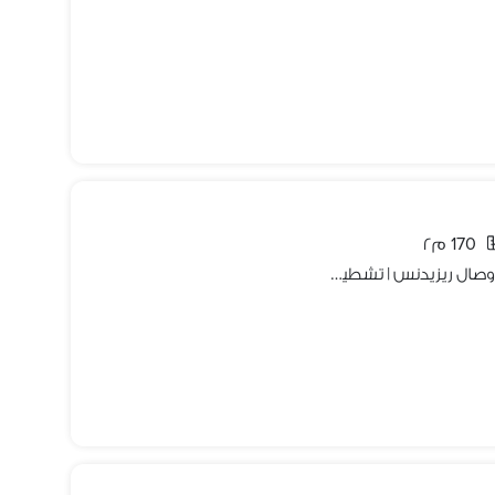
170 م٢
شقة أرضي بحديقة للإيجار في كمبوند وصال ريزيدنس | تشطيب بتعديلات خاصة