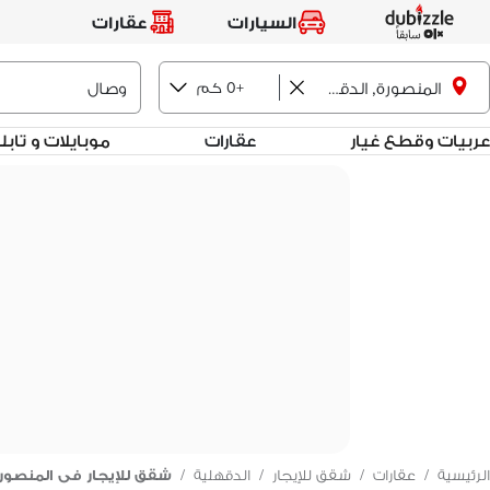
السيارات
عقارات
+0 كم
المنصورة, الدقهلية
عربيات وقطع غيار
عقارات
موبايلات و تاب
الرئيسية
/
عقارات
/
شقق للإيجار
/
الدقهلية
/
شقق للإيجار فى المنصور