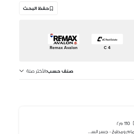
حفظ البحث
Remax Avalon
4 C
صنف حسب
:
الأكثر صلة
110 م٢
شقة 110 م2 غرفتين وصالة 3 قطع وحمام ومطبخ - جسر السويس