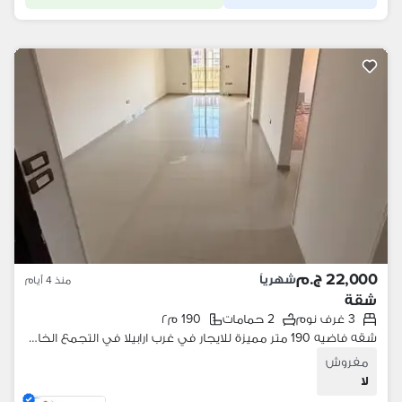
22,000 ج.م
شهرياً
منذ 4 أيام
شقة
3 غرف نوم
2 حمامات
190 م٢
شقه فاضيه 190 متر مميزة للايجار في غرب ارابيلا في التجمع الخامس بالقرب من المحاور الرئيسية
مفروش
لا