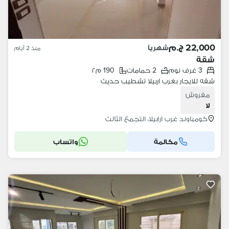
22,000 ج.م
شهرياً
منذ 2 أيام
شقة
3 غرف نوم
2 حمامات
190 م٢
شقه للايجار بغرب اربيلا تشطيب حديث
مفروش
لا
كومباوند غرب ارابيلا، التجمع الثالث
مكالمة
واتساب