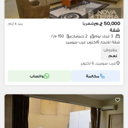
50,000 ج.م
شهرياً
منذ 4 أيام
شقة
3 غرف نوم
2 حمامات
150 م٢
شقة للايجار 6اكتوبر غرب سوميد
مفروش
نعم
غرب سوميد، 6 اكتوبر
مكالمة
واتساب