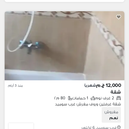
12,000 ج.م
شهرياً
منذ 3 أيام
شقة
2 غرف نوم
1 حمامات
80 م٢
شقة غرفتين وروف مفرش غرب سوميد
مفروش
نعم
غرب سوميد، 6 اكتوبر