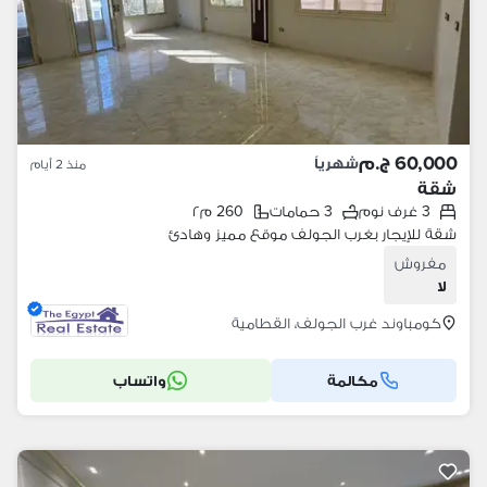
60,000 ج.م
شهرياً
منذ 2 أيام
شقة
3 غرف نوم
3 حمامات
260 م٢
شقة للإيجار بغرب الجولف موقع مميز وهادئ
مفروش
لا
كومباوند غرب الجولف، القطامية
مكالمة
واتساب