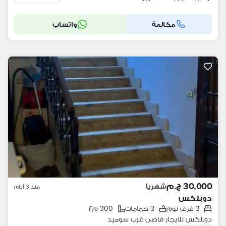
مكالمة
واتساب
30,000 ج.م
شهرياً
منذ 3 أيام
دوبلكس
3 غرف نوم
3 حمامات
300 م٢
دوبلكس للايجار فاضى غرب سوميد