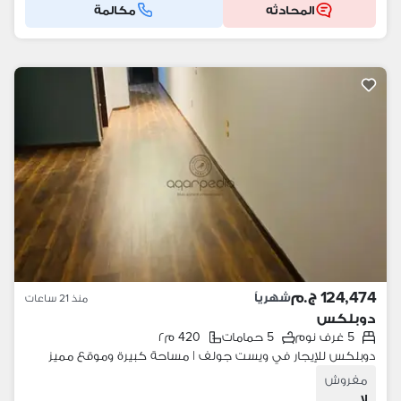
المحادثه
مكالمة
124,474 ج.م
شهرياً
منذ 21 ساعات
دوبلكس
5 غرف نوم
5 حمامات
420 م٢
دوبلكس للإيجار في ويست جولف | مساحة كبيرة وموقع مميز
مفروش
لا