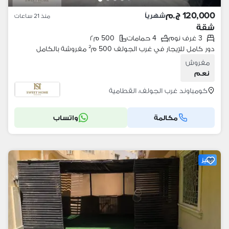
120,000 ج.م
شهرياً
منذ 21 ساعات
شقة
3 غرف نوم
4 حمامات
500 م٢
دور كامل للإيجار في غرب الجولف 500 م² مفروشة بالكامل
مفروش
نعم
كومباوند غرب الجولف، القطامية
مكالمة
واتساب
مميز