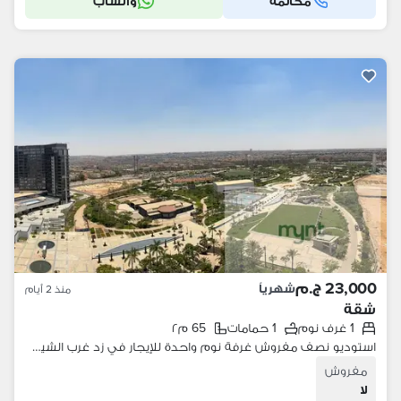
مكالمة
واتساب
23,000 ج.م
شهرياً
منذ 2 أيام
شقة
1 غرف نوم
1 حمامات
65 م٢
استوديو نصف مفروش غرفة نوم واحدة للإيجار في زد غرب الشيخ زايد | مينت للضيافة
مفروش
لا