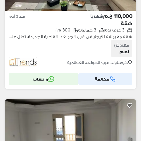
110,000 ج.م
شهرياً
منذ 3 أيام
شقة
3 غرف نوم
3 حمامات
300 م٢
شقه مفروشة للايجار فى غرب الجولف - القاهرة الجديدة. تطل على جولف قطامية هايتس!
مفروش
نعم
كومباوند غرب الجولف، القطامية
مكالمة
واتساب