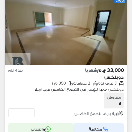
33,000 ج.م
شهرياً
منذ 4 أيام
دوبلكس
3 غرف نوم
2 حمامات
350 م٢
دوبلكس مميز للإيجار في التجمع الخامس غرب اربيلا
مفروش
لا
أرابيلا بارك، التجمع الخامس
مكالمة
واتساب