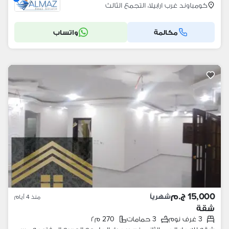
كومباوند غرب ارابيلا، التجمع الثالث
مكالمة
واتساب
15,000 ج.م
شهرياً
منذ 4 أيام
شقة
3 غرف نوم
3 حمامات
270 م٢