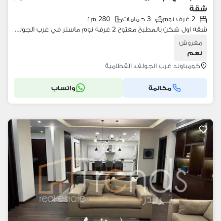
شقة
2 غرف نوم
3 حمامات
280 م٢
شقه اول شكن بالمطبخ مفتوح 2 غرفه نوم ماستر في غرب الجولف
مفروش
نعم
كومباوند غرب الجولف، القطامية
مكالمة
واتساب