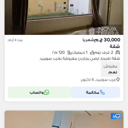
30,000 ج.م
شهرياً
منذ 4 أيام
شقة
2 غرف نوم
1 حمامات
120 م٢
شقة للايجار ارضي بجاردن مفروشة بغرب سوميد
مفروش
نعم
غرب سوميد، 6 اكتوبر
مكالمة
واتساب
مميز