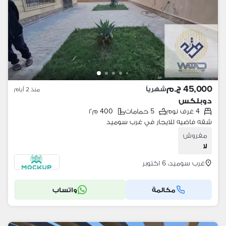
45,000 ج.م
شهرياً
منذ 2 أيام
دوبلكس
4 غرف نوم
5 حمامات
400 م٢
شقه فاضيه للايجار في غرب سوميد
مفروش
لا
غرب سوميد، 6 اكتوبر
مكالمة
واتساب