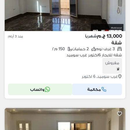
13,000 ج.م
شهرياً
منذ 3 أيام
شقة
3 غرف نوم
2 حمامات
150 م٢
شقه للايجار 6اكتوبر غرب سوميد
مفروش
لا
غرب سوميد، 6 اكتوبر
مكالمة
واتساب