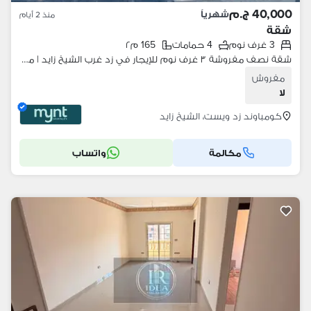
40,000 ج.م
شهرياً
منذ 2 أيام
شقة
3 غرف نوم
4 حمامات
165 م٢
شقة نصف مفروشة ٣ غرف نوم للإيجار في زد غرب الشيخ زايد | مينت للضيافة
مفروش
لا
كومباوند زد ويست، الشيخ زايد
مكالمة
واتساب