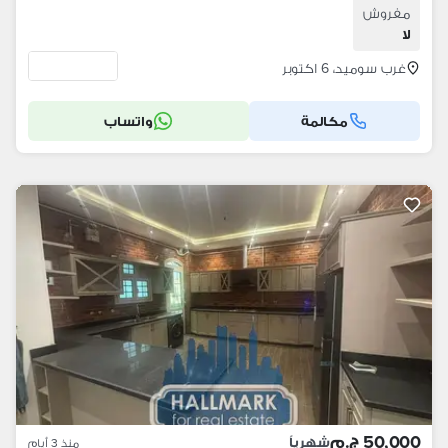
مفروش
لا
غرب سوميد، 6 اكتوبر
مكالمة
واتساب
50,000 ج.م
شهرياً
منذ 3 أيام