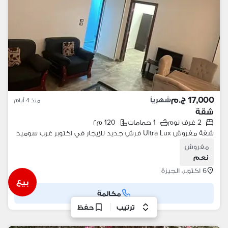
17,000 ج.م
شهرياً
منذ 4 أيام
شقة
2 غرف نوم
1 حمامات
120 م٢
شقة مفروش Ultra Lux فرش جديد للإيجار في اكتوبر غرب سوميد
مفروش
نعم
6 اكتوبر، الجيزة
بيع
مكالمة
ترتيب
حفظ