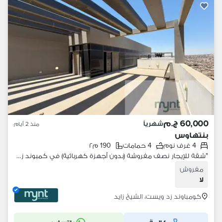
60,000 ج.م
شهرياً
منذ 2 أيام
بنتهاوس
4 غرف نوم
4 حمامات
190 م٢
"شقة للإيجار نصف مفروشة (بدون أجهزة كهربائية) في كمبوند زد غرب الشيخ زايد" | MYNT Hospitality
مفروش
لا
كومباوند زد ويست، الشيخ زايد