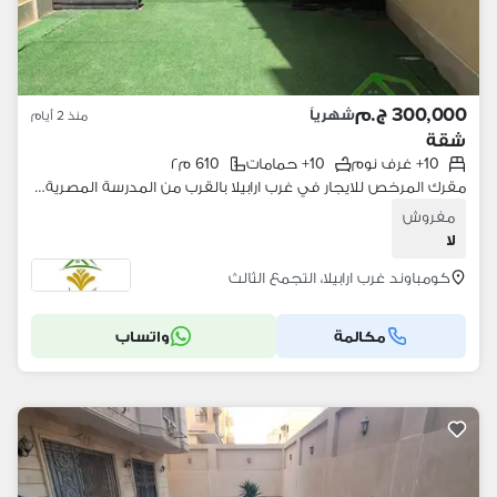
300,000 ج.م
شهرياً
منذ 2 أيام
شقة
10+ غرف نوم
10+ حمامات
610 م٢
مقرك المرخص للايجار في غرب ارابيلا بالقرب من المدرسة المصرية خطوات من محور جمال عبدالناصر
مفروش
لا
كومباوند غرب ارابيلا، التجمع الثالث
مكالمة
واتساب