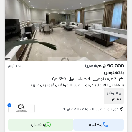
90,000 ج.م
شهرياً
منذ 3 أيام
بنتهاوس
3 غرف نوم
4 حمامات
350 م٢
بنتهاوس للايجار بكمبوند غرب الجولف مفروش مودرن
مفروش
نعم
كومباوند غرب الجولف، القطامية
مكالمة
واتساب