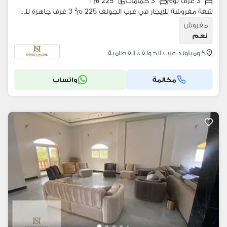
3 غرف نوم
3 حمامات
225 م٢
شقة مفروشة للإيجار في غرب الجولف 225 م² 3 غرف جاهزة للسكن
مفروش
نعم
كومباوند غرب الجولف، القطامية
مكالمة
واتساب