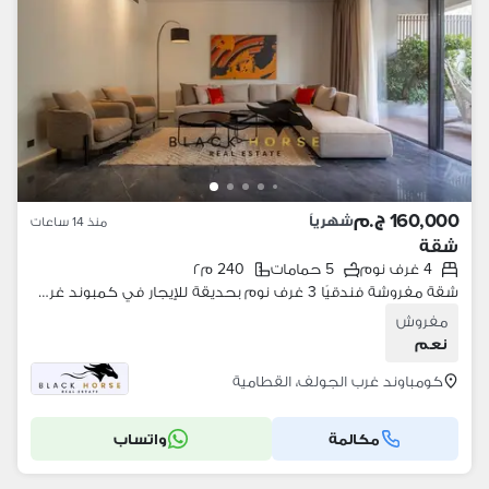
160,000 ج.م
شهرياً
منذ 14 ساعات
شقة
4 غرف نوم
5 حمامات
240 م٢
شقة مفروشة فندقيًا 3 غرف نوم بحديقة للإيجار في كمبوند غرب الجولف
مفروش
نعم
كومباوند غرب الجولف، القطامية
مكالمة
واتساب