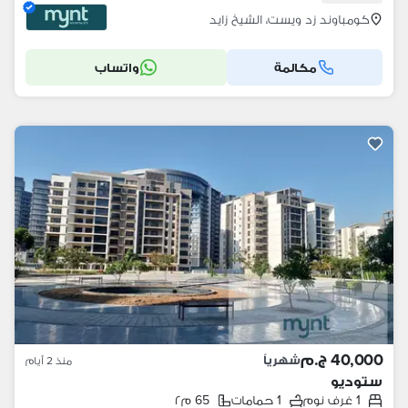
كومباوند زد ويست، الشيخ زايد
مكالمة
واتساب
40,000 ج.م
شهرياً
منذ 2 أيام
ستوديو
1 غرف نوم
1 حمامات
65 م٢