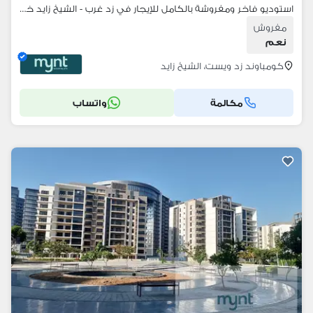
استوديو فاخر ومفروشة بالكامل للإيجار في زد غرب - الشيخ زايد خطوة واحدة تفصلك عن حياة عصرية مريحة وخالية من المتاعب في هذا الاستوديو الفاخر والمفروشة
مفروش
نعم
كومباوند زد ويست، الشيخ زايد
مكالمة
واتساب