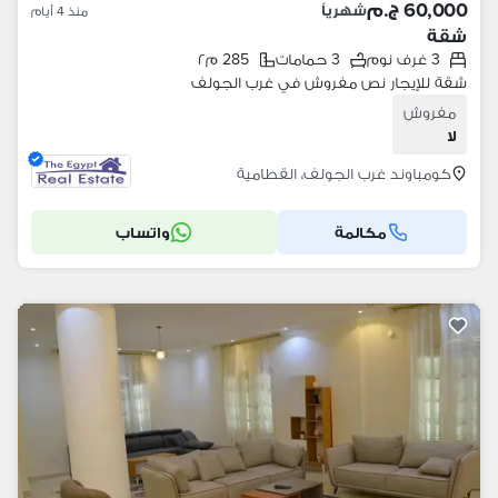
60,000 ج.م
شهرياً
منذ 4 أيام
شقة
3 غرف نوم
3 حمامات
285 م٢
شقة للإيجار نص مفروش في غرب الجولف
مفروش
لا
كومباوند غرب الجولف، القطامية
مكالمة
واتساب