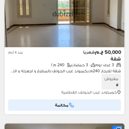
50,000 ج.م
شهرياً
منذ 4 أيام
شقة
3 غرف نوم
3 حمامات
240 م٢
شقة للايجار 240م بكمبوند غرب الجولف بالمطبخ و اجهزته و التكيفات فيو مفتوح علي حديقة
مفروش
لا
كومباوند غرب الجولف، القطامية
مكالمة
مميز