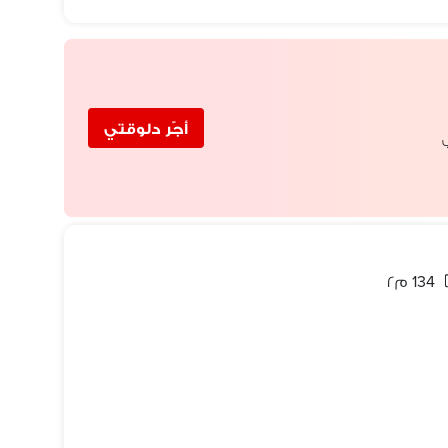
أجّر دلوقتي
ب
134 م٢