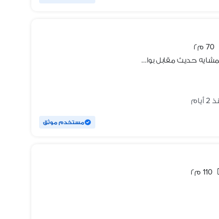
70 م٢
شقه مفروشة للإيجار المنصورة يومي المشايه حديث مقابل بوابة الجامعه
2 أيام
مستخدم موثق
110 م٢