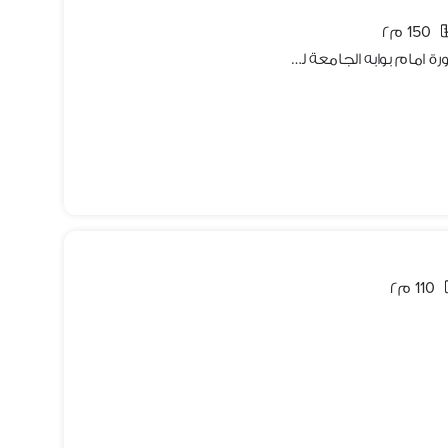
150 م٢
شقة مميزة vip مفروشة للإيجار بالمنصورة امام بوابه الجامعة للمغتربين
110 م٢