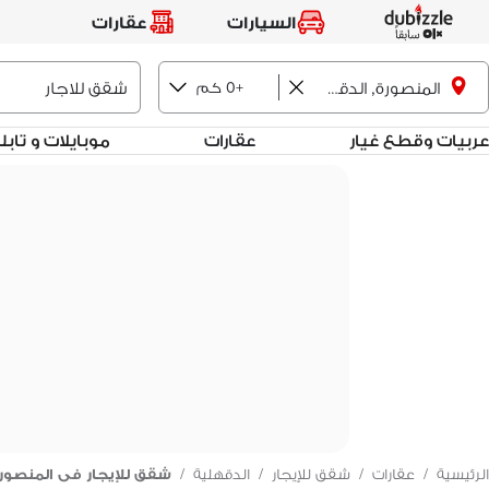
السيارات
عقارات
+0 كم
المنصورة, الدقهلية
عربيات وقطع غيار
عقارات
موبايلات و تاب
الرئيسية
/
عقارات
/
شقق للإيجار
/
الدقهلية
/
شقق للإيجار فى المنصور