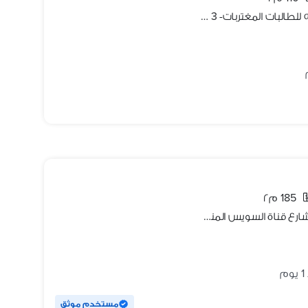
شقة مفروشه -حي الجامعه - مخصصه للطالبات المغتربات- 3 غرف مكيفه
185 م٢
شقة سكني للإيجار من المالك مباشرة شارع قناة السويس المنصورة
م
مستخدم موثق