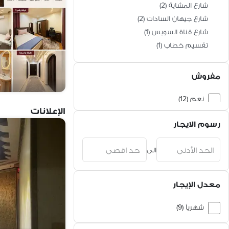
شارع المشاية
(
2
)
شارع جيهان السادات
(
2
)
شارع قناة السويس
(
1
)
تقسيم خطاب
(
1
)
مفروش
نعم (12)
الإعلانات
لا (1)
رسوم الايجار
الى
معدل الإيجار
شهرياً (9)
يومياً (3)