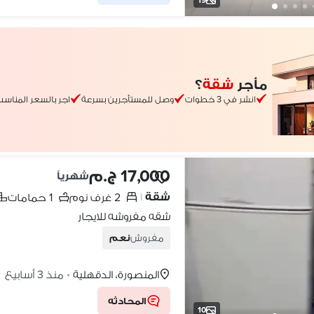
مأجر
شقة
؟
انشر في 3 خطوات
وصل للمستأجرين بسرعة
اجر بالسعر المناس
17,000 ج.م
شهرياً
شقة
2 غرف نوم
1 حمامات
|
شقه مفروشه للايجار
مفروش
نعم
المنصورة، الدقهلية
منذ 3 أسابيع
•
المحادثه
10