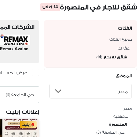
شقق للاجار في المنصورة
14 إعلان
الشركات الممي
الفئات
جميع الفئات
عقارات
Remax Avalon
شقق للإيجار
(
14
)
عرض الحسابات 
الموقع
حي الجامعة
(3)
مَصر
إعلانات إيليت
الدقهلية
المنصورة
إيليت
حي الجامعة
(
3
)