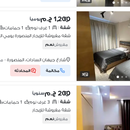
1,200 ج.م
يومياً
شقة
1 غرف نوم
1 حمامات
|
مفروش
نعم
شارع جيهان السادات، المنصورة
منذ 
•
مكالمة
المحادثه
3
200 ج.م
سنوياً
شقة
3 غرف نوم
1 حمامات
|
شقة مفروشة للإيجار
مفروش
نعم