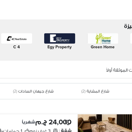
زة
4 C
Egy Property
Green Home
الموثقة أولاً
شارع المشاية
(2)
شارع جيهان السادات
(2)
24,000 ج.م
شهرياً
شقة
3 غرف نوم
1 حمامات
|