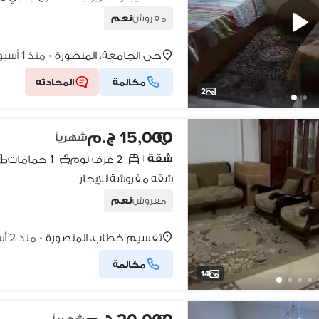
مفروش
نعم
حي الجامعة، المنصورة
منذ 1 أسبوع
•
مكالمة
المحادثه
2
15,000 ج.م
شهرياً
شقة
2 غرف نوم
1 حمامات
|
شقه مفروشة للإيجار
مفروش
نعم
تقسيم خطاب، المنصورة
منذ 2 أسابيع
•
مكالمة
14