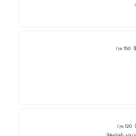
150 م٢
120 م٢