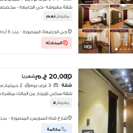
مفروش
نعم
حي الجامعة، المنصورة
منذ 6 أيام
•
المحادثه
12
20,000 ج.م
شهرياً
شقة
3 غرف نوم
2 حمامات
|
مفروش
لا
شارع قناة السويس، المنصورة
منذ 1 يو
•
مكالمة
20