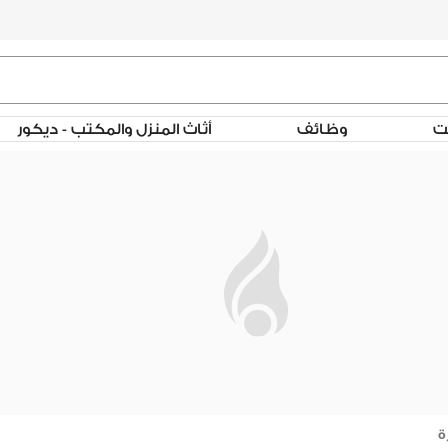
لت
وظائف
أثاث المنزل والمكتب - ديكور
ة