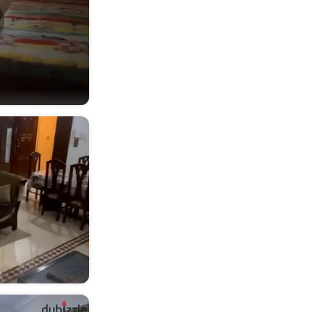
أجهزة المطبخ (8)
أمن (8)
تدفئة وتكييف مركزي (6)
مسموح بالحيوانات الاليفة (5)
موقف سيارات مغطى (2)
غرفة خدم (2)
حمام سباحة (1)