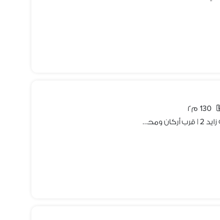
130 م٢
شقة فندقية للإيجار 130م بكمبوند جنة زايد 2 | قرب أركان ومحور 26 يوليو | 3 غرف و2 حمام دور 4 بأسانسير | موقع حيوي وكامل الخدمات | السعر: 33,000 ج