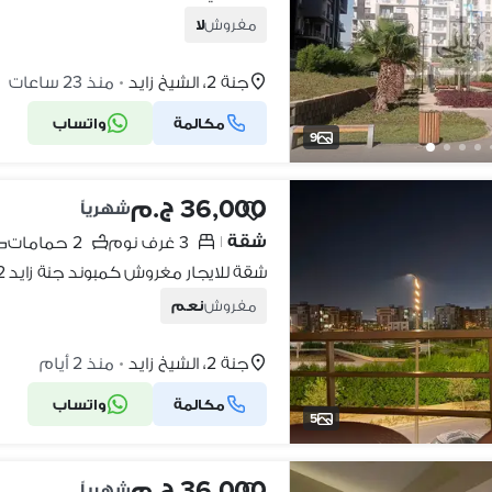
مفروش
لا
جنة 2، الشيخ زايد
منذ 23 ساعات
•
مكالمة
واتساب
شركة موثقة
9
36,000 ج.م
شهرياً
شقة
3 غرف نوم
2 حمامات
|
شقة للايجار مغروش كمبوند جنة زايد 2 الشيخ زايد
مفروش
نعم
جنة 2، الشيخ زايد
منذ 2 أيام
•
مكالمة
واتساب
5
36,000 ج.م
شهرياً