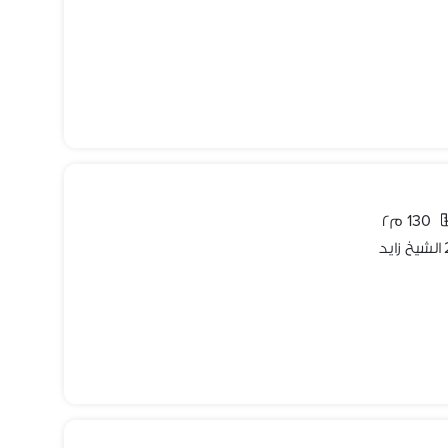
130 م٢