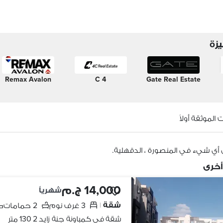
زة
Remax Avalon
4 C
Gate Real Estate
الموثقة أولاً
 أي شيء في المنصورة ، الدقهلية.
أخرى
14,000 ج.م
شهرياً
شقة
3 غرف نوم
2 حمامات
|
شقة في كمباونة جنة زايد 2 130 متر