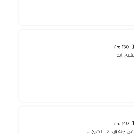
130 م٢
140 م٢
للإيجار يومي أو شهري أو سنوي – شقة في جنة زايد 2 – الشيخ زايد شقة مميزة للإيجار داخل كمبوند جنة زايد 2 بموقع هادئ وقريب من جميع الخدمات، متاحة للإيجار