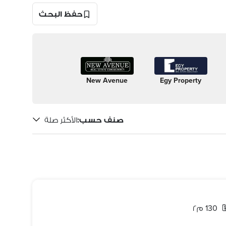
حفظ البحث
New Avenue
Egy Property
صنف حسب
:
الأكثر صلة
130 م٢