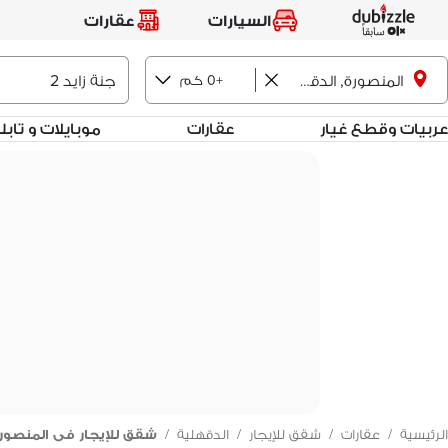
السيارات
عقارات
+0 كم
المنصورة, الدقهلية
عربيات وقطع غيار
عقارات
موبايلات و تاب
الرئيسية
/
عقارات
/
شقق للإيجار
/
الدقهلية
/
شقق للإيجار فى المنصور