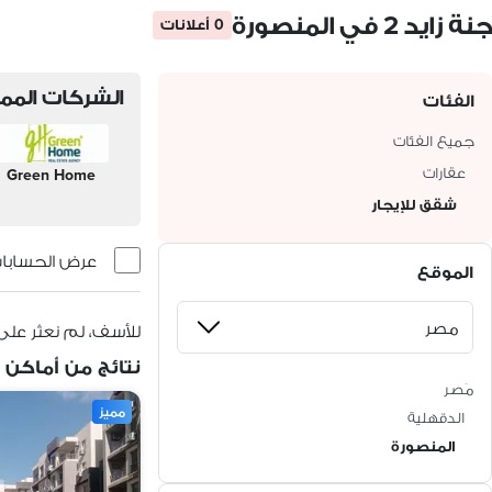
جنة زايد 2 في المنصورة
0 أعلانات
الشركات الممي
الفئات
جميع الفئات
عقارات
Green Home
شقق للإيجار
عرض الحسابات 
الموقع
للأسف، لم نعثر على
نتائج من أماكن 
مَصر
مميز
الدقهلية
المنصورة