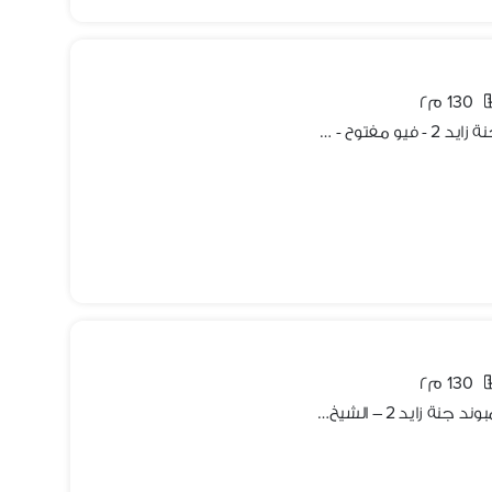
130 م٢
شقة 130م أول سكن للإيجار بكمبوند جنة زايد 2 - فيو مفتوح - تشطيب سوبر لوكس .
130 م٢
شقة مفروشة للإيجارالدور التاني في كمبوند جنة زايد 2 – الشيخ زايد Janna Zayed 2 – Sheikh Zayed موقع مميز وتشطيب راقٍ، جاهزة للسكن الفوري.