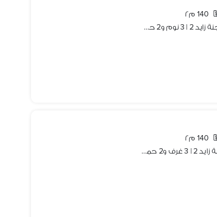
140 م٢
للإيجار بـ 40 ألف: شقة فندقية مودرن بجنة زايد 2 | 3 نوم و2 حمام | تكييف مركزي وإنترنت | دور 3 بأسانسير | بجوار هايبر وان، نيو جيزة وجميع الخدمات
140 م٢
شقة فندقية فاخرة للإيجار بـ كمبوند جنة زايد 2 | 3 غرف و2 حمام، مكيفة بالكامل مع إنترنت. دور أول بأسانسير. بجوار هايبر وان، مسجد الشرطة، 35 الف