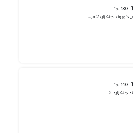
130 م٢
شقه للإيجار 130م فرش الترا سوبر لوكس كمبوند جنه زايد2 فيو مفتوح رائع ELshiekh zayed
140 م٢
 جنة زايد 2