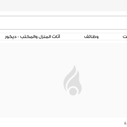
لت
وظائف
أثاث المنزل والمكتب - ديكور
ة