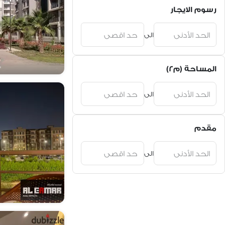
رسوم الايجار
الى
المساحة (م٢)
الى
مقدم
الى