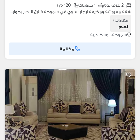
2 غرف نوم
1 حمامات
120 م٢
شقة مفروشة ومكيفة ايجار سنوي في سموحة شارع النصر بجوار مول فتح الله
مفروش
نعم
سموحة، الإسكندرية
مكالمة