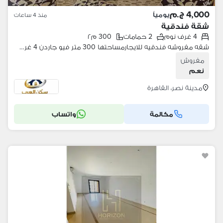
4,000 ج.م
يومياً
منذ 4 ساعات
شقة فندقية
4 غرف نوم
2 حمامات
300 م٢
شقه مفروشه فندقيه للايجارمساحتها 300 متر فيو جاردن 4 غرف مكيفه مكيفه معقمه انترنت واي فاي ايجار يومي وشهري من المالك مباشره
مفروش
نعم
مدينة نصر، القاهرة
مكالمة
واتساب