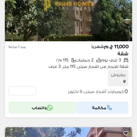
11,000 ج.م
شهرياً
منذ 1 ساعة
شقة
3 غرف نوم
2 حمامات
115 م٢
شقة للايجار فى اشجار سيتى 115 متر, 3 غرف.
مفروش
لا
كومباوند أشجار سيتى، 6 اكتوبر
مكالمة
واتساب