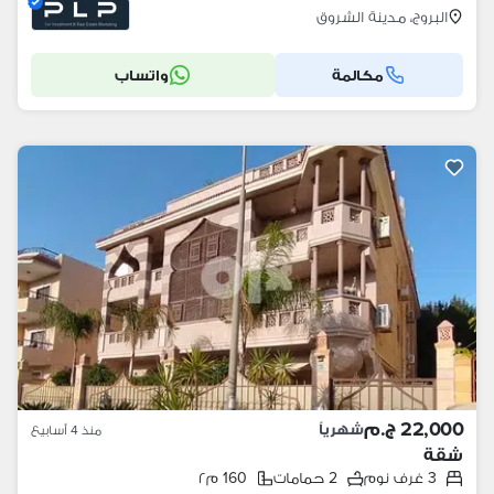
البروج، مدينة الشروق
مكالمة
واتساب
22,000 ج.م
شهرياً
منذ 4 أسابيع
شقة
3 غرف نوم
2 حمامات
160 م٢