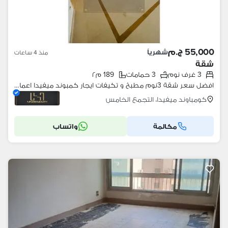
55,000 ج.م
شهرياً
منذ 4 ساعات
شقة
3 غرف نوم
3 حمامات
189 م٢
افضل سعر شقة 3نوم مطبخ و تكيفات ايجار كمبوند ميفيدا اعمار التجمع القاهرة الجديدة Apartment rent Mivida Emaar
كومباوند ميفيدا، التجمع الخامس
مكالمة
واتساب