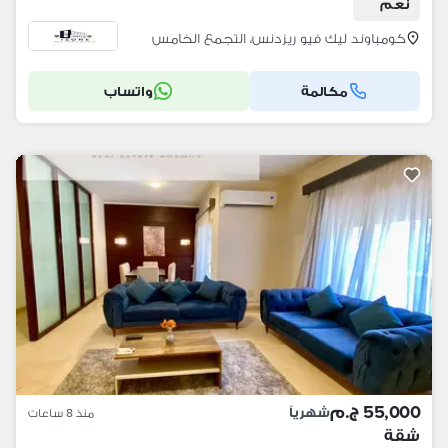
نعم
كومباوند ليك فيو ريزدنس، التجمع الخامس
مكالمة
واتساب
55,000 ج.م
شهرياً
منذ 8 ساعات
شقة