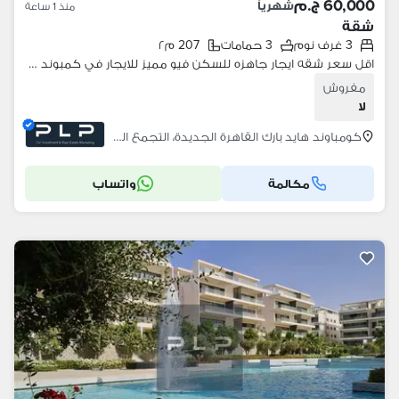
60,000 ج.م
شهرياً
منذ 1 ساعة
شقة
3 غرف نوم
3 حمامات
207 م٢
اقل سعر شقه ايجار جاهزه للسكن فيو مميز للايجار في كمبوند هايد بارك - التجمع
مفروش
لا
كومباوند هايد بارك القاهرة الجديدة، التجمع الخامس
مكالمة
واتساب