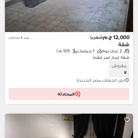
12,000 ج.م
شهرياً
منذ 4 ساعات
شقة
2 غرف نوم
1 حمامات
105 م٢
شقه ايجار اسر فقط
مفروش
لا
ارض الجولف، مصر الجديدة
المحادثه