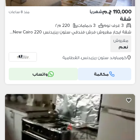
110,000 ج.م
شهرياً
منذ 8 ساعات
شقة
3 غرف نوم
3 حمامات
220 م٢
شقة ايجار مفروش فرش فندقي ستون ريزيدنس Stone Residence New Cairo 220 متر 3 غرف نوم 3 حمامات
مفروش
نعم
كومباوند ستون ريزيدنس، القطامية
مكالمة
واتساب