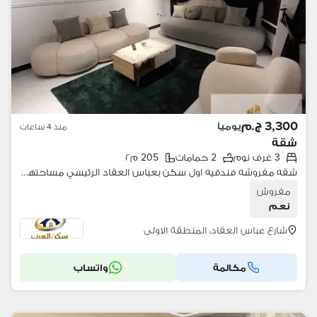
3,300 ج.م
يومياً
منذ 4 ساعات
شقة
3 غرف نوم
2 حمامات
205 م٢
شقه مفروشه فندقيه اول سكن بعباس العقاد الرئيسي مساحتها 205 متر مكيفه معقمة بها انترنت مجاني ايجار يومي وشهري من المالك مباشره
مفروش
نعم
شارع عباس العقاد، المنطقة الاولى
مكالمة
واتساب