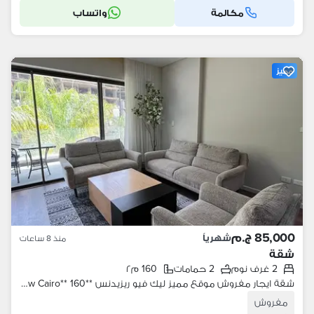
مكالمة
واتساب
مميز
85,000 ج.م
شهرياً
منذ 8 ساعات
شقة
2 غرف نوم
2 حمامات
160 م٢
شقة ايجار مفروش موقع مميز ليك فيو ريزيدنس **Lake View Residence New Cairo** 160 متر 2 غرفة نوم 2 حمام
مفروش