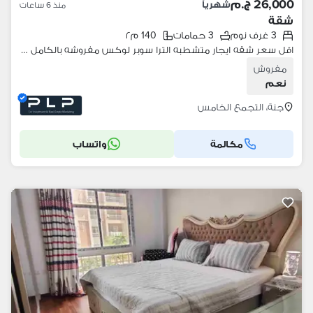
26,000 ج.م
شهرياً
منذ 6 ساعات
شقة
3 غرف نوم
3 حمامات
140 م٢
اقل سعر شقه ايجار متشطبه الترا سوبر لوكس مفروشه بالكامل جاهزه للسكن فيو مميز للايجار في كمبوند جنه
مفروش
نعم
جنة، التجمع الخامس
مكالمة
واتساب