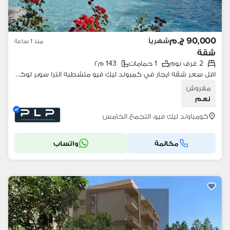
90,000 ج.م
شهرياً
منذ 1 ساعة
شقة
2 غرف نوم
1 حمامات
143 م٢
اقل سعر شقه ايجار في كمبوند ليك فيو متشطبه الترا سوبر لوكس مفروشه بالكامل جاهزه للسكن للايجار في كمبوند ليك فيو
مفروش
نعم
كومباوند ليك فيو، التجمع الخامس
مكالمة
واتساب