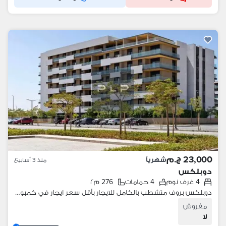
23,000 ج.م
شهرياً
منذ 3 أسابيع
دوبلكس
4 غرف نوم
4 حمامات
276 م٢
دوبلكس بروف متشطب بالكامل للايجار بأقل سعر ايجار في كمبوند البروج Al Burouj
مفروش
لا