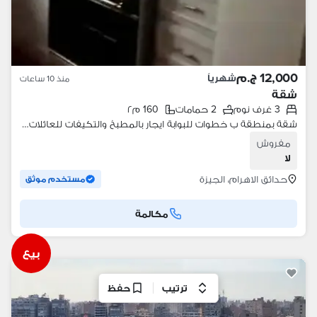
12,000 ج.م
شهرياً
منذ 10 ساعات
شقة
3 غرف نوم
2 حمامات
160 م٢
شقة بمنطقة ب خطوات للبوابة ايجار بالمطبخ والتكيفات للعائلات فقط
مفروش
لا
حدائق الاهرام، الجيزة
مستخدم موثق
مكالمة
بيع
ترتيب
حفظ