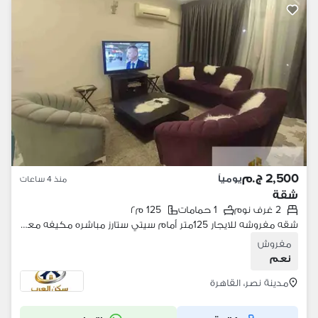
2,500 ج.م
يومياً
منذ 4 ساعات
شقة
2 غرف نوم
1 حمامات
125 م٢
شقه مفروشه للايجار 125متر أمام سيتي ستارز مباشره مكيفه معقمه بها انترنت واي فاي ايجار يومي وشهري من المالك مباشره
مفروش
نعم
مدينة نصر، القاهرة