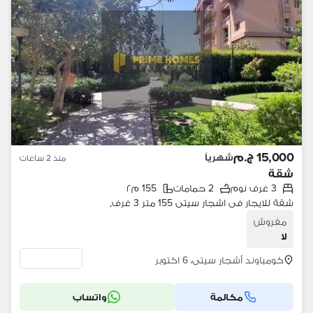
15,000 ج.م
شهرياً
منذ 2 ساعات
شقة
3 غرف نوم
2 حمامات
155 م٢
شقة للايجار فى اشجار سيتى 155 متر 3 غرف,
مفروش
لا
كومباوند أشجار سيتى، 6 اكتوبر
مكالمة
واتساب