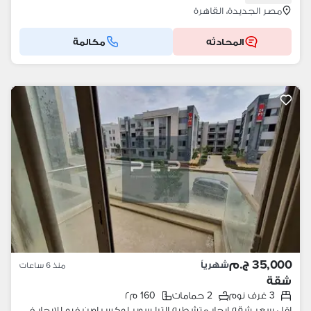
مصر الجديدة، القاهرة
المحادثه
مكالمة
35,000 ج.م
شهرياً
منذ 6 ساعات
شقة
3 غرف نوم
2 حمامات
160 م٢
اقل سعر شقه ايجار متشطبه الترا سوبر لوكس اوبن فيو للايجار في كمبوند جالاريا