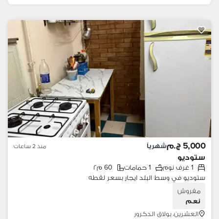
5,000 ج.م
شهرياً
منذ 2 ساعات
ستوديو
1 غرف نوم
1 حمامات
60 م٢
ستوديو في وسط البلد ايجار بسعر لقطه
مفروش
نعم
العشرين، بولاق الدكرور