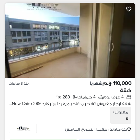
110,000 ج.م
شهرياً
منذ 8 ساعات
شقة
4 غرف نوم
4 حمامات
289 م٢
شقة ايجار مفروش تشطيب فاخر ميفيدا بوليفارد Mivida Boulevard New Cairo 289 متر 4 غرف نوم 4 حمامات
مفروش
لا
كومباوند ميفيدا، التجمع الخامس