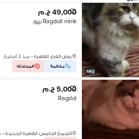
49,000 ج.م
Ragdoll mink بپور
روض الفرج، القاهرة
•
منذ 2 أسابيع
مكالمة
المحادثه
10
5,000 ج.م
Ragdol
التجمع الخامس، القاهرة الجديدة
•
من