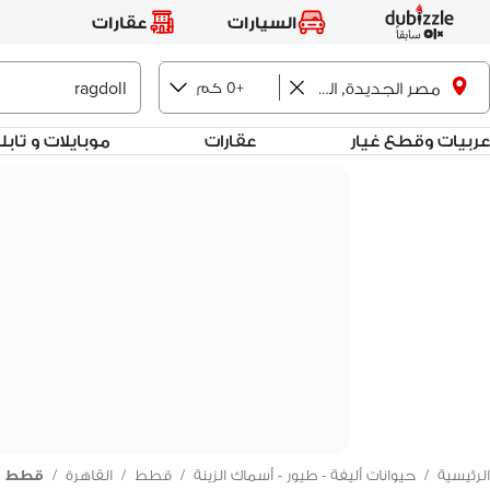
السيارات
عقارات
+0 كم
مصر الجديدة, القاهرة
عربيات وقطع غيار
عقارات
موبايلات و تاب
الرئيسية
/
حيوانات أليفة - طيور - أسماك الزينة
/
قطط
/
القاهرة
/
قطط ف