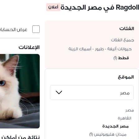
Ragdoll في مصر الجديدة
أعلان
الفئات
عرض الحسابات 
جميع الفئات
الإعلانات
حيوانات أليفة - طيور - أسماك الزينة
قطط
(
1
)
الموقع
مَصر
القاهرة
مصر الجديدة
ميدان هليوبوليس
(
1
)
نتائج من أماكن 