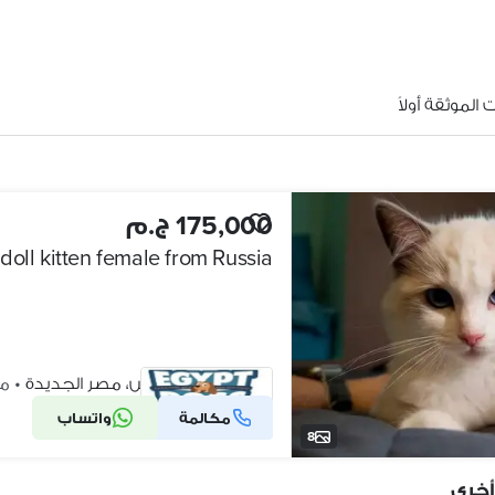
الموثقة أولاً
175,000 ج.م
doll kitten female from Russia
ميدان هليوبوليس، مصر الجديدة
•
منذ 
مكالمة
واتساب
شركة موثقة
8
أخرى