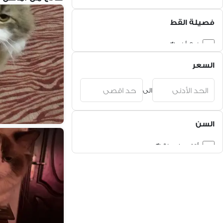
فصيلة القط
نوع أخر (1)
السعر
الى
السن
أقل من سنة (1)