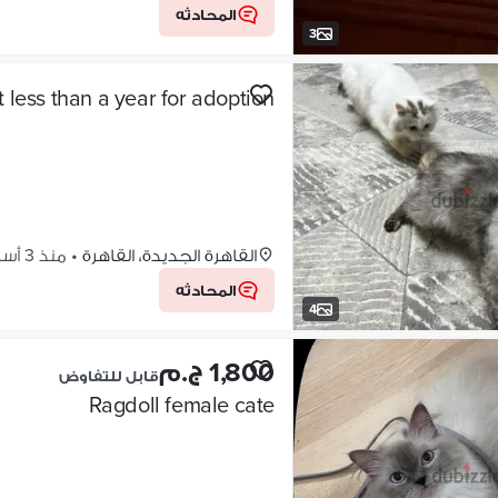
المحادثه
3
 less than a year for adoption
القاهرة الجديدة، القاهرة
•
منذ 3 أسابيع
المحادثه
4
1,800 ج.م
قابل للتفاوض
Ragdoll female cate