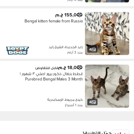
155,000 ج.م
Bengal kitten female from Russia
زايد الجديدة، الشيخ زايد
4
منذ 3 أيام
18,000 ج.م
قابل للتفاوض
قطط بنغال ذكور بيور اصلي ٣ شهور |
Purebred Bengal Males 3 Month
كينج مريوط، الإسكندرية
4
منذ 1 أسبوع
حمّل التطبيق!