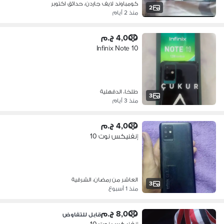
كومباوند لايف جاردن، حدائق اكتوبر
2
منذ 2 أيام
4,000 ج.م
Infinix Note 10
طلخا، الدقهلية
3
منذ 3 أيام
4,000 ج.م
إنفنيكس نوت 10
العاشر من رمضان، الشرقية
3
منذ 1 أسبوع
8,000 ج.م
قابل للتفاوض