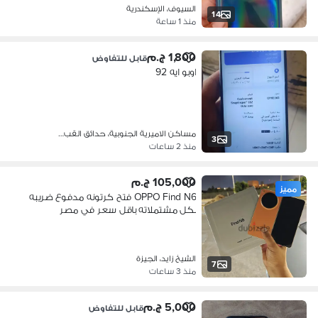
السيوف، الإسكندرية
14
منذ 1 ساعة
1,800 ج.م
قابل للتفاوض
اوبو ايه 92
مساكن الاميرية الجنوبية، حدائق القب…
3
منذ 2 ساعات
105,000 ج.م
مميز
OPPO Find N6 فتح كرتونه مدفوع ضريبه
بكل مشتملاته باقل سعر في مصر
الشيخ زايد، الجيزة
7
منذ 3 ساعات
5,000 ج.م
قابل للتفاوض