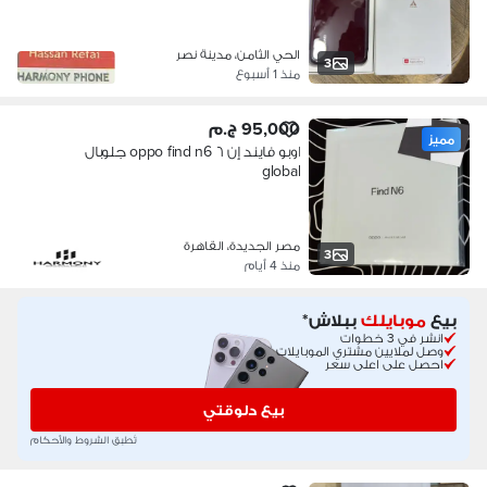
الحي الثامن، مدينة نصر
3
منذ 1 أسبوع
95,000 ج.م
مميز
اوبو فايند إن ٦ oppo find n6 جلوبال
global
مصر الجديدة، القاهرة
3
منذ 4 أيام
بيع
موبايلك
ببلاش*
انشر في 3 خطوات
وصل لملايين مشتري الموبايلات
احصل على اعلى سعر
بيع دلوقتي
تُطبق الشروط والأحكام