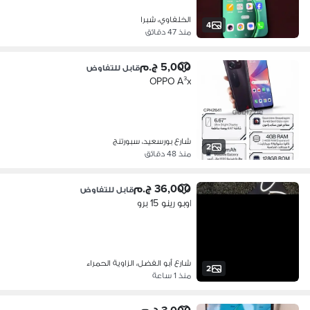
الخلفاوي، شبرا
4
منذ 47 دقائق
5,000 ج.م
قابل للتفاوض
OPPO A³x
شارع بورسعيد، سبورتنج
2
منذ 48 دقائق
36,000 ج.م
قابل للتفاوض
اوبو رينو 15 برو
شارع أبو الفضل، الزاوية الحمراء
2
منذ 1 ساعة