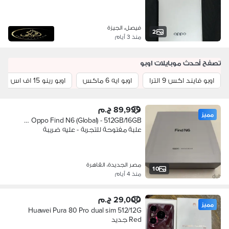
فيصل، الجيزة
2
منذ 3 أيام
تصفح أحدث موبايلات اوبو
اوبو فايند اكس 9 الترا
اوبو ايه 6 ماكس
اوبو رينو 15 اف اس
89,999 ج.م
مميز
Oppo Find N6 (Global) - 512GB/16GB …
علبة مفتوحة للتجربة - عليه ضريبة
مصر الجديدة، القاهرة
10
منذ 4 أيام
29,000 ج.م
مميز
Huawei Pura 80 Pro dual sim 512/12G
Red جديد