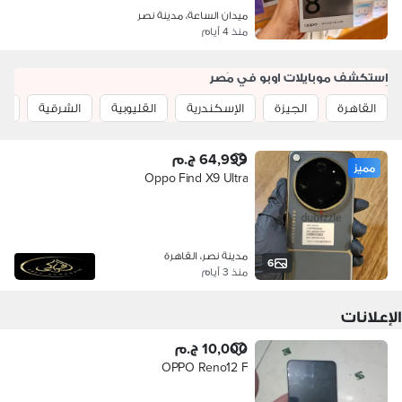
ميدان الساعة، مدينة نصر
منذ 4 أيام
اِستكشف موبايلات اوبو في مَصر
القاهرة
الجيزة
الإسكندرية
القليوبية
الشرقية
ال
64,999 ج.م
مميز
Oppo Find X9 Ultra
مدينة نصر، القاهرة
6
منذ 3 أيام
الإعلانات
10,000 ج.م
OPPO Reno12 F