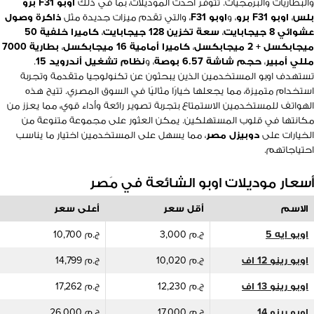
والبطاريات والبرمجيات. تتوفر أحدث الموديلات، بما في ذلك
اوبو F31 برو
بلس
،
اوبو F31 برو
، و
اوبو F31
، والتي تقدم ميزات جديدة مثل
ذاكرة وصول
عشوائي 8 جيجابايت
،
سعة تخزين 128 جيجابايت
،
كاميرا خلفية 50
ميجابكسل + 2 ميجابكسل
،
كاميرا أمامية 16 ميجابكسل
،
بطارية 7000
مللي أمبير
،
حجم شاشة 6.57 بوصة
، و
نظام تشغيل أندرويد 15
.
تستهدف اوبو المستخدمين الذين يبحثون عن تكنولوجيا متقدمة وتجربة
استخدام متميزة، مما يجعلها خيارًا مثاليًا في السوق المصري. تتيح هذه
الهواتف للمستخدمين الاستمتاع بتجربة تصوير رائعة وأداء قوي، مما يعزز من
مكانتها في قلوب المستهلكين. يمكن العثور على مجموعة متنوعة من
الخيارات على
دوبيزل مصر
، مما يسهل على المستخدمين اختيار ما يناسب
احتياجاتهم.
أسعار موديلات اوبو الشائعة في مَصر
الاسم
أقل سعر
أعلى سعر
اوبو ايه 5
ج.م 3,000
ج.م 10,700
اوبو رينو 12 اف
ج.م 10,020
ج.م 14,799
اوبو رينو 13 اف
ج.م 12,230
ج.م 17,262
اوبو رينو 14
ج.م 17,000
ج.م 26,000