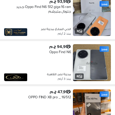
93,999 ج.م
مميز
Oppo Find N6 512 giga 16 ram جديد
جلوبال متبرشم
الحي السابع، مدينة نصر
3
منذ 2 أيام
94,999 ج.م
مميز
Oppo Find N6
مدينة نصر، القاهرة
8
منذ 3 أيام
47,999 ج.م
مميز
OPPO FIND X8 pro _ 16/512