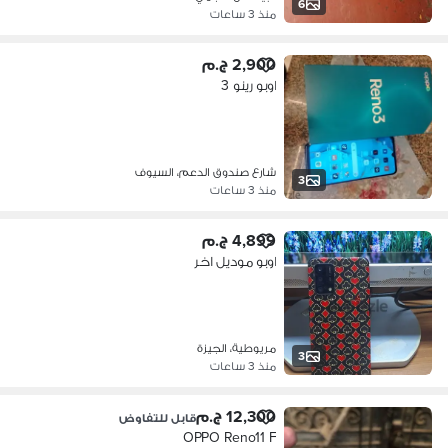
6
منذ 3 ساعات
2,900 ج.م
اوبو رينو 3
شارع صندوق الدعم، السيوف
3
منذ 3 ساعات
4,899 ج.م
اوبو موديل اخر
مريوطية، الجيزة
3
منذ 3 ساعات
12,300 ج.م
قابل للتفاوض
OPPO Reno11 F