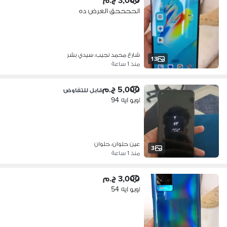
3,000 ج.م
الححححق العرض ده
شارع محمد نجيب، سيدي بشر
13
منذ 1 ساعة
5,000 ج.م
قابل للتفاوض
اوبو ايه 94
عين حلوان، حلوان
3
منذ 1 ساعة
3,000 ج.م
اوبو ايه 54