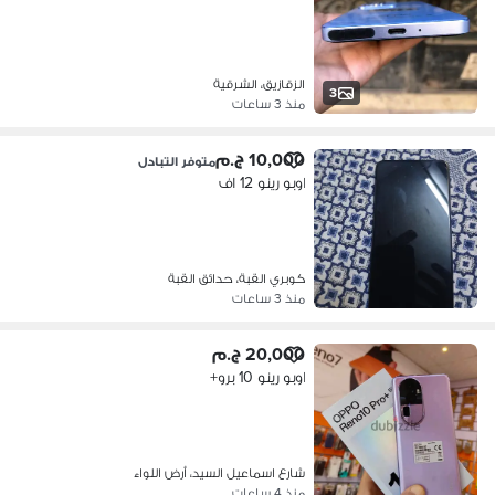
الزقازيق، الشرقية
3
منذ 3 ساعات
10,000 ج.م
متوفر التبادل
اوبو رينو 12 اف
كوبري القبة، حدائق القبة
منذ 3 ساعات
20,000 ج.م
اوبو رينو 10 برو+
شارع اسماعيل السيد، أرض اللواء
منذ 4 ساعات