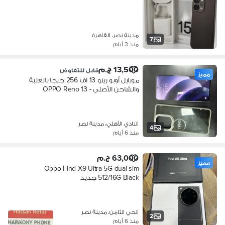
مدينة نصر، القاهرة
7
منذ 3 أيام
13,500 ج.م
قابل للتفاوض
مميز
موبايل أوبو رينو 13 اف 256 جيجا بالعلبة
والشاحن الأصلي - OPPO Reno 13
النادي الأهلي، مدينة نصر
4
منذ 6 أيام
63,000 ج.م
مميز
Oppo Find X9 Ultra 5G dual sim
512/16G Black جديد
الحي الثامن، مدينة نصر
2
منذ 6 أيام