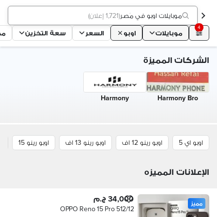
موبايلات اوبو في مَصر
(
1,721 إعلان
)
4
موبايلات
اوبو
السعر
سعة التخزين
مص
الشركات المميزة
Harmony
Harmony Bro
اوبو اي 5
اوبو رينو 12 اف
اوبو رينو 13 اف
اوبو رينو 15
ا
الإعلانات المميزه
34,000 ج.م
مميز
OPPO Reno 15 Pro 512/12