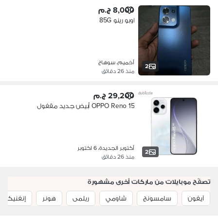
8,000 ج.م
اوبو رينو 85G
أخميم، سوهاج
2
منذ 26 دقائق
29,200 ج.م
OPPO Reno 15 أبيض جديد مقفول
أكتوبر الجديدة، 6 اكتوبر
2
منذ 26 دقائق
تصفّح موبايلات من ماركات أخرى مشهورة
آيفون
سامسونج
شاومي
ريلمى
هونر
إنفنيكس