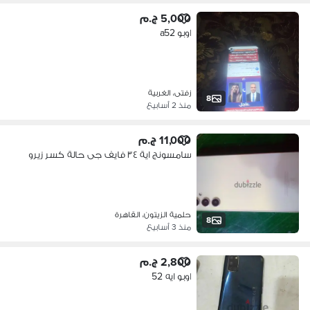
5,000 ج.م
اوبو a52
زفتى، الغربية
8
منذ 2 أسابيع
11,000 ج.م
سامسونج اية ٣٤ فايف جى حالة كسر زيرو
حلمية الزيتون، القاهرة
8
منذ 3 أسابيع
2,800 ج.م
اوبو ايه 52