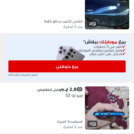
الوايلي الكبير، حدائق القبة
2
منذ 2 أسابيع
بيع
موبايلك
ببلاش*
انشر في 3 خطوات
وصل لملايين مشتري الموبايلات
احصل على اعلى سعر
بيع دلوقتي
تُطبق الشروط والأحكام
2,800 ج.م
قابل للتفاوض
اوبو ايه 53
الحوامدية، الجيزة
7
منذ 2 أسابيع