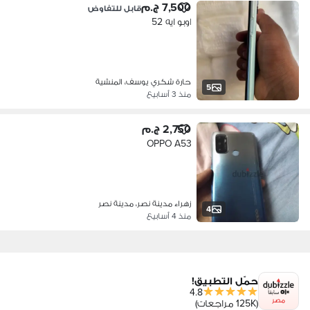
7,500 ج.م
قابل للتفاوض
اوبو ايه 52
حارة شكري يوسف، المنشية
5
منذ 3 أسابيع
2,750 ج.م
OPPO A53
زهراء مدينة نصر، مدينة نصر
4
منذ 4 أسابيع
حمّل التطبيق!
4.8
مصر
(125K مراجعات)