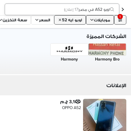
اوبو A52 في مصر
(
17 إعلان
)
5
موبايلات
اوبو ايه 52
السعر
سعة التخزين
الشركات المميزة
Harmony
Harmony Bro
الإعلانات
3,100 ج.م
OPPO A52