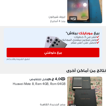
ايزولا، شيراتون
5
منذ 4 أسابيع
بيع
موبايلك
ببلاش*
انشر في 3 خطوات
وصل لملايين مشتري الموبايلات
احصل على اعلى سعر
بيع دلوقتي
تُطبق الشروط والأحكام
نتائج من أماكن أخرى
4,000 ج.م
قابل للتفاوض
Huawei Mate 8, Ram 4GB, Rom 64GB
مصر الجديدة، القاهرة