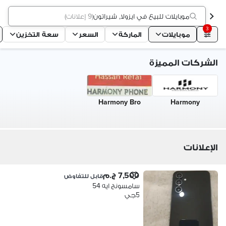
موبايلات للبيع في ايزولا, شيراتون
(
9 إعلانات
)
3
موبايلات
الماركة
السعر
سعة التخزين
الشركات المميزة
Harmony Bro
Harmony
الإعلانات
7,500 ج.م
قابل للتفاوض
سامسونج ايه 54
5جي