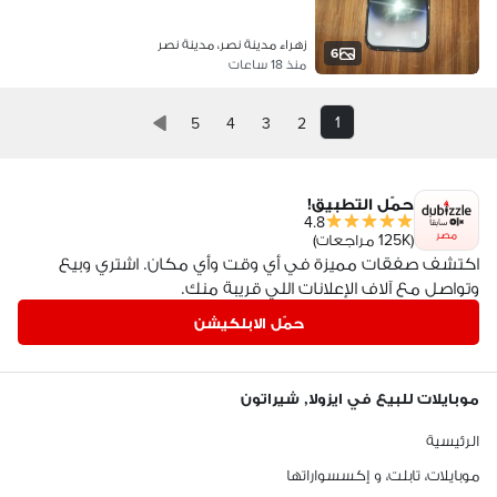
زهراء مدينة نصر، مدينة نصر
6
منذ 18 ساعات
1
5
4
3
2
حمّل التطبيق!
4.8
مصر
(125K مراجعات)
اكتشف صفقات مميزة في أي وقت وأي مكان. اشتري وبيع
وتواصل مع آلاف الإعلانات اللي قريبة منك.
حمّل الابلكيشن
موبايلات للبيع في ايزولا, شيراتون
الرئيسية
موبايلات، تابلت، و إكسسواراتها