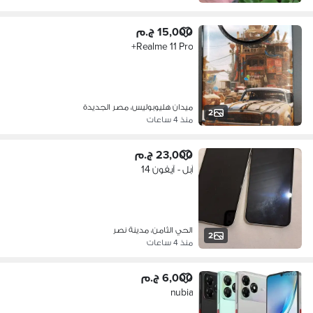
15,000 ج.م
Realme 11 Pro+
ميدان هليوبوليس، مصر الجديدة
2
منذ 4 ساعات
23,000 ج.م
آبل - آيفون 14
الحي الثامن، مدينة نصر
2
منذ 4 ساعات
6,000 ج.م
nubia