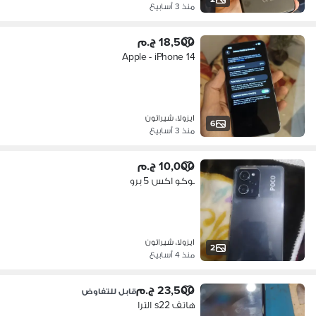
منذ 3 أسابيع
18,500 ج.م
Apple - iPhone 14
ايزولا، شيراتون
6
منذ 3 أسابيع
10,000 ج.م
بوكو اكس 5 برو
ايزولا، شيراتون
2
منذ 4 أسابيع
23,500 ج.م
قابل للتفاوض
هاتف s22 الترا