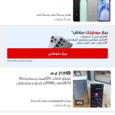
زهراء مدينة نصر، مدينة نصر
منذ 5 ساعات
بيع
موبايلك
ببلاش*
انشر في 3 خطوات
وصل لملايين مشتري الموبايلات
احصل على اعلى سعر
بيع دلوقتي
تُطبق الشروط والأحكام
21,999 ج.م
عملاق اللعاب 120هيرتز ريدماجيك8s
pro25/12 ب21999ج تلحق يا متلحقش
ميدان هليوبوليس، مصر الجديدة
5
منذ 6 ساعات