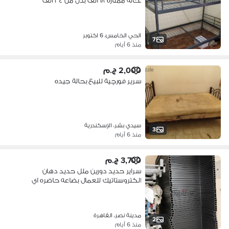
بحالة ممتازة ١٨ الف بدل من ٣٤ الف
الحي الخامس، 6 اكتوبر
7
منذ 6 أيام
2,000 ج.م
سرير فورچية للبيع بحالة جيده
سيدي بشر، الإسكندرية
3
منذ 6 أيام
3,700 ج.م
سراير حديد دورين ملل حديد دهان
الكتروستاتيك للعمال بضاعه حاضره اي
عدد
مدينة نصر، القاهرة
2
منذ 6 أيام