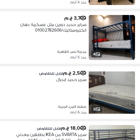
منذ 4 أيام
3,700 ج.م
سراير حديد دورين ملل عسكريه دهان
الكتروستاتيك/01002782606
مدينة نصر، القاهرة
4
منذ 5 أيام
2,500 ج.م
قابل للتفاوض
سرير حديد ايديال
صفط اللبن، الجيزة
2
منذ 6 أيام
18,000 ج.م
قابل للتفاوض
سرير SVÄRTA من IKEA بطابقين معدني