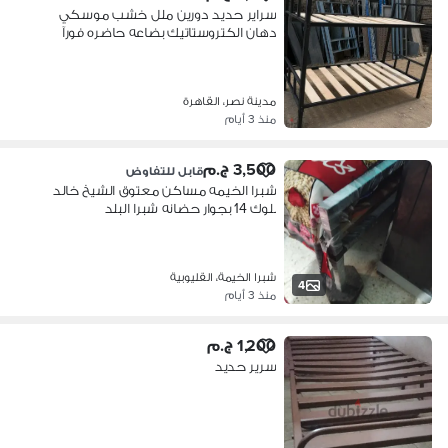
سراير حديد دورين ملل خشب موسكي
دهان الكتروستاتيك بضاعه حاضره فورآ
مدينة نصر، القاهرة
منذ 3 أيام
3,500 ج.م
قابل للتفاوض
شبرا الخيمه مساكن معتوق الشيخ خالد
بلوك 14 بجوار حضانه شبرا البلد
شبرا الخيمة، القليوبية
4
منذ 3 أيام
1,200 ج.م
سرير حديد