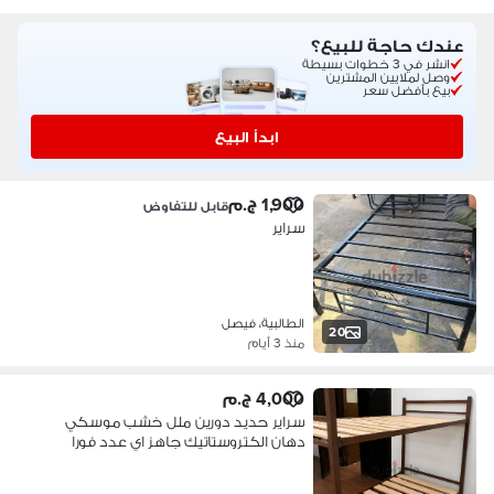
عندك حاجة للبيع؟
انشر في 3 خطوات بسيطة
وصل لملايين المشترين
بيع بأفضل سعر
ابدأ البيع
1,900 ج.م
قابل للتفاوض
سراير
الطالبية، فيصل
20
منذ 3 أيام
4,000 ج.م
سراير حديد دورين ملل خشب موسكي
دهان الكتروستاتيك جاهز اي عدد فورا