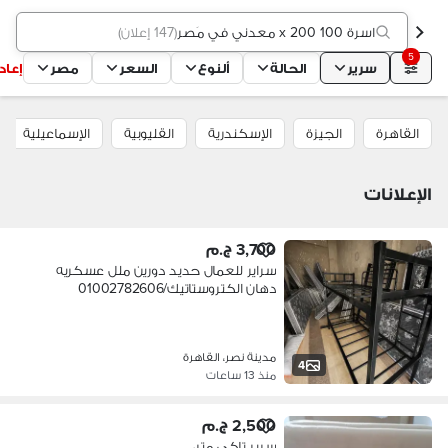
اسرة 100 x 200 معدني في مَصر
(
147 إعلان
)
5
سرير
الحالة
ألنوع
السعر
مصر
إعا
القاهرة
الجيزة
الإسكندرية
القليوبية
الإسماعيلية
الإعلانات
3,700 ج.م
سراير للعمال حديد دورين ملل عسكريه
دهان الكتروستاتيك/01002782606
مدينة نصر، القاهرة
4
منذ 13 ساعات
2,500 ج.م
سرير تاكي متر،