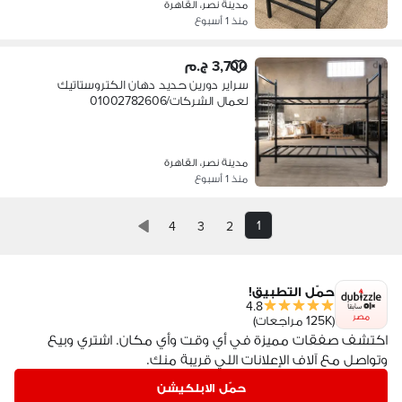
مدينة نصر، القاهرة
منذ 1 أسبوع
3,700 ج.م
سراير دورين حديد دهان الكتروستاتيك
لعمال الشركات/01002782606
مدينة نصر، القاهرة
منذ 1 أسبوع
1
4
3
2
حمّل التطبيق!
4.8
مصر
(125K مراجعات)
اكتشف صفقات مميزة في أي وقت وأي مكان. اشتري وبيع
وتواصل مع آلاف الإعلانات اللي قريبة منك.
حمّل الابلكيشن