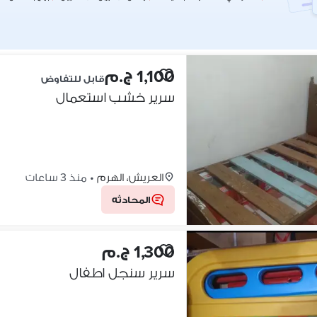
1,100 ج.م
قابل للتفاوض
سرير خشب استعمال
العريش، الهرم
•
منذ 3 ساعات
المحادثه
1,300 ج.م
سرير سنجل اطفال