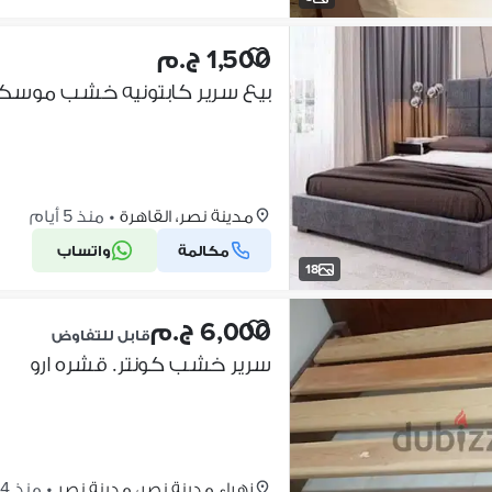
1,500 ج.م
بيع سرير كابتونيه خشب موسكي + ض
مدينة نصر، القاهرة
•
منذ 5 أيام
مكالمة
واتساب
18
6,000 ج.م
قابل للتفاوض
سرير خشب كونتر. قشره ارو
زهراء مدينة نصر، مدينة نصر
•
منذ 4 أيام