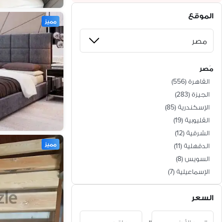
الموقع
مميز
مَصر
القاهرة
(
556
)
الجيزة
(
283
)
الإسكندرية
(
85
)
القليوبية
(
19
)
الشرقية
(
12
)
مميز
الدقهلية
(
11
)
السويس
(
8
)
الإسماعيلية
(
7
)
البحر الأحمر
(
6
)
السعر
المنوفية
(
5
)
الغربية
(
5
)