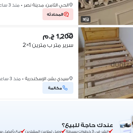
الحي الثامن، مدينة نصر
•
منذ 3 ساعات
المحادثه
3
1,200 ج.م
سرير متر ب مترين 1×2
سيدي بشر، الإسكندرية
•
منذ 3 ساعات
مكالمة
عندك حاجة للبيع؟
انشر في 3 خطوات بسيطة
وصل لملايين المشترين
بيع بأفضل س