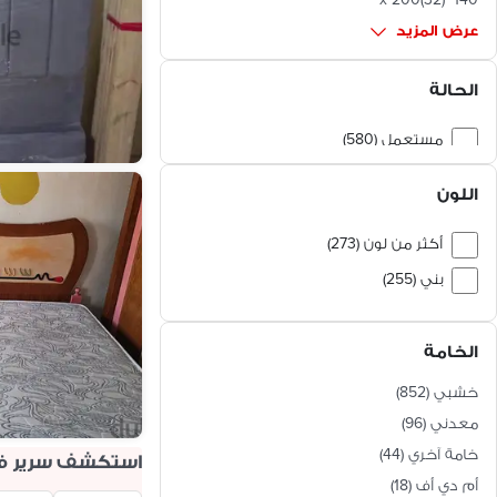
عرض المزيد
الحالة
مستعمل (580)
جديد (430)
اللون
أكثر من لون (273)
بني (255)
ابيض (90)
الخامة
بيج (72)
متاح جميع الألوان (68)
خشبي
(
852
)
فضي (23)
معدني
(
96
)
خامة آخري
(
44
)
أصفر (17)
استكشف سرير ف
أم دي أف
(
18
)
أزرق (17)