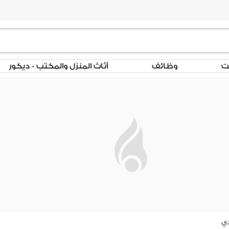
لت
وظائف
أثاث المنزل والمكتب - ديكور
ي