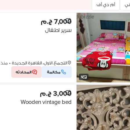
ي
أم دي أف
7,000 ج.م
سرير اطفال
التجمع الاول، القاهرة الجديدة
•
منذ 2 ساعات
مكالمة
المحادثه
5
3,000 ج.م
Wooden vintage bed