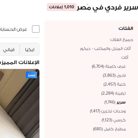
سرير فردي في مَصر
1,010 إعلانات
الفئات
عرض الحسابات 
جميع الفئات
أثاث المنزل والمكتب - ديكور
ايكيا
قباني
أثاث
الإعلانات المميزه
غرف كاملة
(
6,704
)
اخرى
(
3,863
)
مميز
كنبة
(
2,457
)
ترابيزة
(
2,284
)
سرير
(
1,746
)
وحدات تخزين
(
1,417
)
كرسي
(
1,123
)
مطبخ كامل
(
680
)