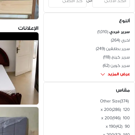
الى
البحيرة
(
4
)
بورسعيد
(
2
)
مطروح
(
2
)
ألنوع
سوهاج
(
2
)
الإعلانات
سرير فردي
(
1,010
)
أسيوط
(
1
)
كفر الشيخ
(
1
)
اخري
(
264
)
الفيوم
(
1
)
سرير بطابقين
(
249
)
سرير كينج
(
118
)
سرير كوين
(
62
)
عرض المزيد
مقاس
Other Size
(
374
)
(
286
)
120 x 200
(
146
)
100 x 200
(
42
)
90 x 190
(
32
)
140 x 200