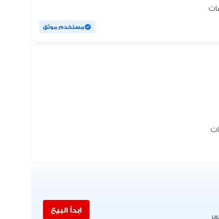
مستخدم موثق
ابدأ البيع
عر