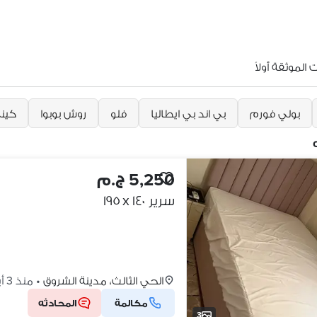
الموثقة أولاً
بولي فورم
بي اند بي ايطاليا
فلو
روش بوبوا
كين
5,250 ج.م
سرير ١٤٠ x ١٩٥
الحي الثالث، مدينة الشروق
•
منذ 3 أيام
مكالمة
المحادثه
3