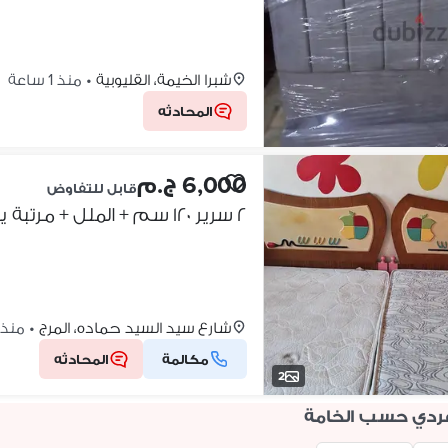
شبرا الخيمة، القليوبية
•
منذ 1 ساعة
المحادثه
6,000 ج.م
قابل للتفاوض
٢ سرير ١٢٠ سم + الملل + مرتبة ينسن و احده فقط
شارع سيد السيد حماده، المرج
•
منذ 2 ساعا
مكالمة
المحادثه
2
ردي حسب الخامة