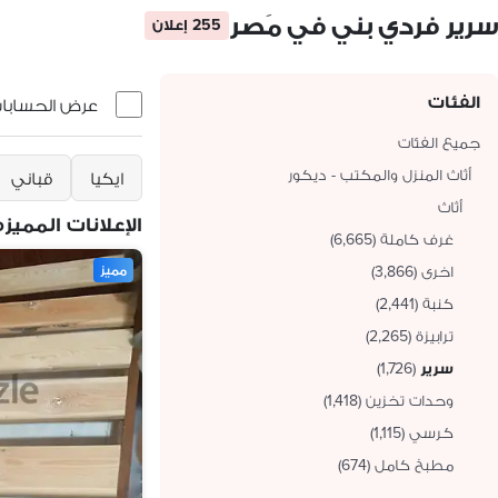
سرير فردي بني في مَصر
255 إعلان
الفئات
عرض الحسابات 
جميع الفئات
أثاث المنزل والمكتب - ديكور
ايكيا
قباني
أثاث
الإعلانات المميزه
غرف كاملة
(
6,665
)
اخرى
(
3,866
)
مميز
كنبة
(
2,441
)
ترابيزة
(
2,265
)
سرير
(
1,726
)
وحدات تخزين
(
1,418
)
كرسي
(
1,115
)
مطبخ كامل
(
674
)