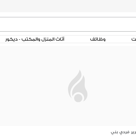
لت
وظائف
أثاث المنزل والمكتب - ديكور
ير فردي بني