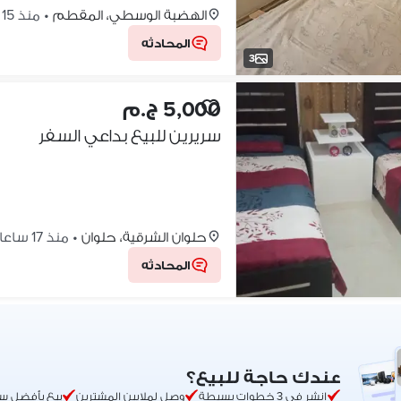
الهضبة الوسطي، المقطم
•
منذ 15 ساعات
المحادثه
3
5,000 ج.م
سريرين للبيع بداعي السفر
حلوان الشرقية، حلوان
•
منذ 17 ساعات
المحادثه
عندك حاجة للبيع؟
انشر في 3 خطوات بسيطة
وصل لملايين المشترين
بيع بأفضل س