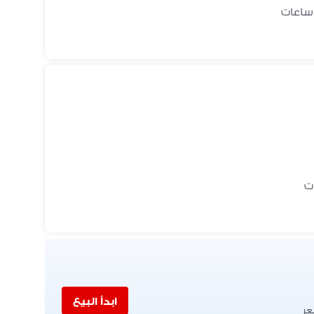
ابدأ البيع
عر