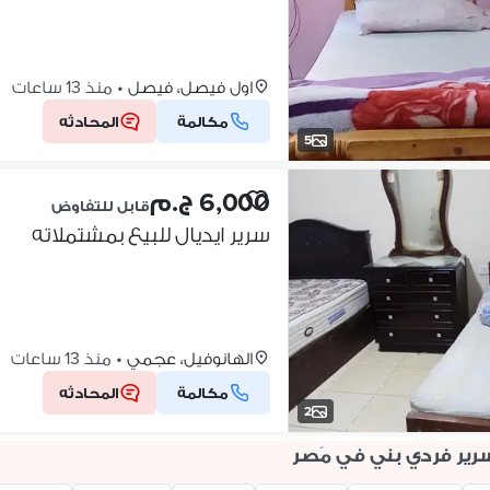
اول فيصل، فيصل
•
منذ 13 ساعات
مكالمة
المحادثه
5
6,000 ج.م
قابل للتفاوض
سرير ايديال للبيع بمشتملاته
الهانوفيل، عجمي
•
منذ 13 ساعات
مكالمة
المحادثه
2
ير فردي بني في مَصر