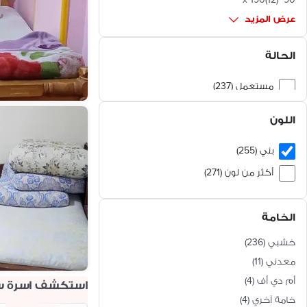
عرض المزيد
الحالة
مستعمل (237)
جديد (18)
اللون
بني (255)
أكثر من لون (271)
ابيض (90)
الخامة
بيج (68)
متاح جميع الألوان (68)
خشبي
(
236
)
فضي (22)
معدني
(
11
)
أم دي أف
(
4
)
أزرق (17)
استكشف اسرة سر
خامة آخري
(
4
)
أصفر (16)