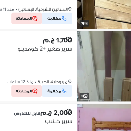
البساتين الشرقية، البساتين
•
منذ 11 ساعات
مكالمة
المحادثه
7
1,700 ج.م
سرير صغير +2 كومدينو
مريوطية، الجيزة
•
منذ 12 ساعات
مكالمة
المحادثه
5
2,000 ج.م
قابل للتفاوض
سرير خشب