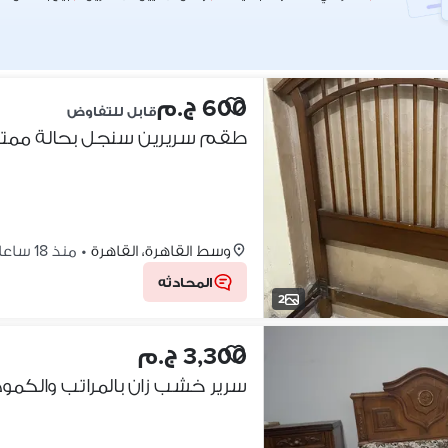
600 ج.م
قابل للتفاوض
طقم سريرين سنجل بحالة ممتازة
وسط القاهرة، القاهرة
•
منذ 18 ساعات
المحادثه
2
3,300 ج.م
سرير خشب زان بالمراتب والكمود