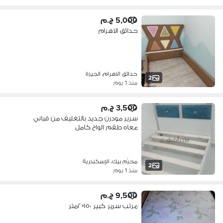
5,000 ج.م
حدائق الاهرام
حدائق الاهرام، الجيزة
2
منذ 1 يوم
3,500 ج.م
سرير مودرن جديد بالتغليف من قباني
معاه طقم الواح كامل
محرّم بيك، الإسكندرية
2
منذ 1 يوم
9,500 ج.م
مرتب سرير كبير ١٥٠×٢متر