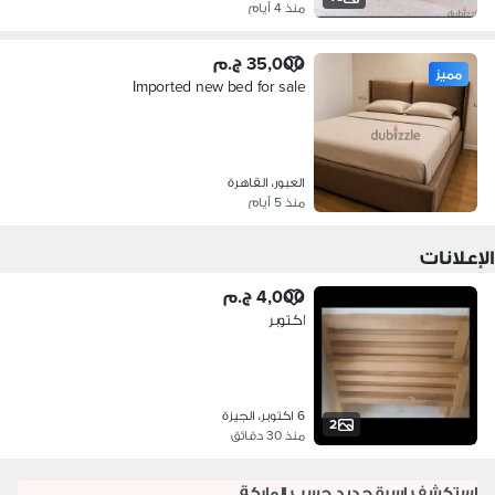
منذ 4 أيام
35,000 ج.م
مميز
Imported new bed for sale
العبور، القاهرة
منذ 5 أيام
الإعلانات
4,000 ج.م
اكتوبر
6 اكتوبر، الجيزة
2
منذ 30 دقائق
استكشف اسرة جديد حسب الماركة