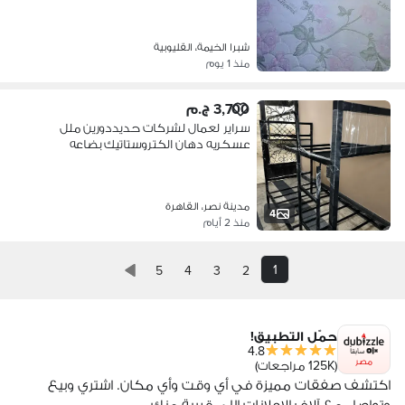
شبرا الخيمة، القليوبية
منذ 1 يوم
3,700 ج.م
سراير لعمال لشركات حديددورين ملل
عسكريه دهان الكتروستاتيك بضاعه
حاضره
مدينة نصر، القاهرة
4
منذ 2 أيام
1
5
4
3
2
حمّل التطبيق!
4.8
مصر
(125K مراجعات)
اكتشف صفقات مميزة في أي وقت وأي مكان. اشتري وبيع
وتواصل مع آلاف الإعلانات اللي قريبة منك.