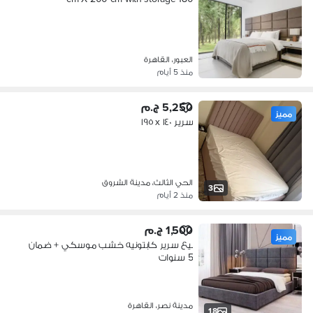
العبور، القاهرة
منذ 5 أيام
5,250 ج.م
مميز
سرير ١٤٠ x ١٩٥
الحي الثالث، مدينة الشروق
3
منذ 2 أيام
1,500 ج.م
مميز
بيع سرير كابتونيه خشب موسكي + ضمان
5 سنوات
مدينة نصر، القاهرة
18