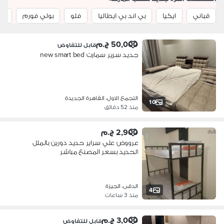
قباني
ايكيا
بي اند بي ايطاليا
فلو
بولي فورم
ها
50,000 ج.م
قابل للتفاوض
جديد سرير سمارت new smart bed
التجمع الاول، القاهرة الجديدة
10
منذ 52 دقائق
2,900 ج.م
عرووض علي سراير حديد دورين بالملل
الحديد بسعر المصنع مباشر
الدقى، الجيزة
4
منذ 3 ساعات
3,000 ج.م
قابل للتفاوض