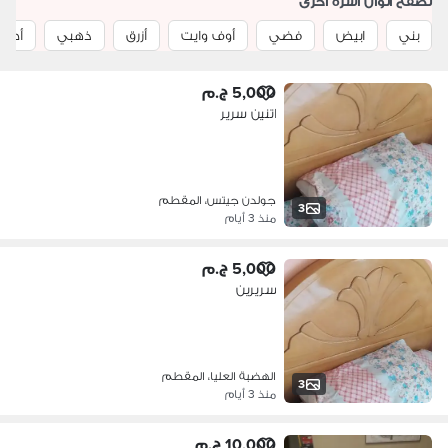
تصفح الوان اسرة اخرى
بني
ابيض
فضي
أوف وايت
أزرق
ذهبي
أصفر
5,000 ج.م
اتنين سرير
جولدن جيتس، المقطم
3
منذ 3 أيام
5,000 ج.م
سريرين
الهضبة العليا، المقطم
3
منذ 3 أيام
10,000 ج.م