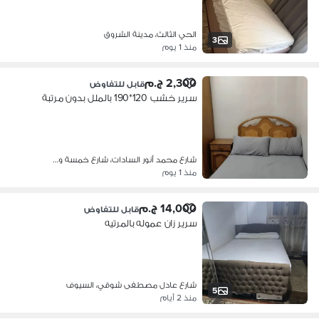
الحي الثالث، مدينة الشروق
3
منذ 1 يوم
2,300 ج.م
قابل للتفاوض
سرير خشب 120*190 بالملل بدون مرتبة
شارع محمد أنور السادات، شارع خمسة و…
منذ 1 يوم
14,000 ج.م
قابل للتفاوض
سرير زان عموله بالمرتيه
شارع عادل مصطفى شوقي، السيوف
5
منذ 2 أيام