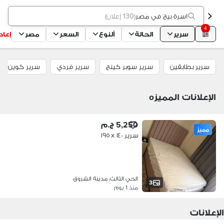
اسرة بيج في مَصر
(
130 إعلان
)
4
سرير
الحالة
ألنوع
السعر
مصر
إعا
سرير بطابقين
سرير سوبر كينج
سرير فردي
سرير كوين
الإعلانات المميزه
5,250 ج.م
مميز
سرير ١٤٠ x ١٩٥
الحي الثالث، مدينة الشروق
3
منذ 1 يوم
الإعلانات