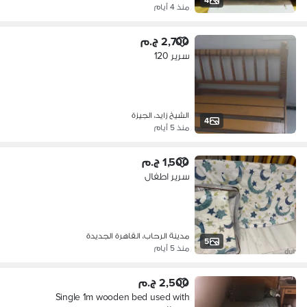
منذ 4 أيام
2,700 ج.م
سرير 120
الشيخ زايد، الجيزة
4
منذ 5 أيام
1,500 ج.م
سرير اطفال
مدينة الرحاب، القاهرة الجديدة
5
منذ 5 أيام
2,500 ج.م
Single 1m wooden bed used with