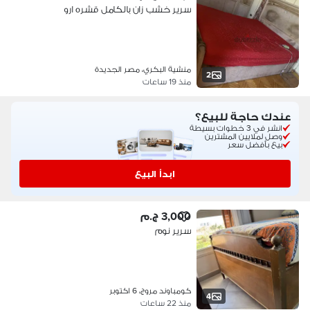
سرير خشب زان بالكامل قشره ارو
منشية البكري، مصر الجديدة
2
منذ 19 ساعات
عندك حاجة للبيع؟
انشر في 3 خطوات بسيطة
وصل لملايين المشترين
بيع بأفضل سعر
ابدأ البيع
3,000 ج.م
سرير نوم
كومباوند مروج، 6 اكتوبر
4
منذ 22 ساعات