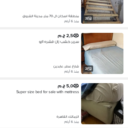
منطقة اسكان ال 70 متر، مدينة الشروق
2
منذ 6 أيام
2,500 ج.م
سرير خشب زان قشره اارو
شارع عطر، عابدين
2
منذ 6 أيام
5,000 ج.م
Super size bed for sale with mattress
الزمالك، القاهرة
منذ 6 أيام