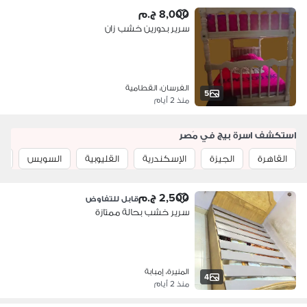
8,000 ج.م
سرير بدورين خشب زان
الفرسان، القطامية
5
منذ 2 أيام
استكشف اسرة بيج في مَصر
القاهرة
الجيزة
الإسكندرية
القليوبية
السويس
ا
2,500 ج.م
قابل للتفاوض
سرير خشب بحالة ممتازة
المنيرة، إمبابة
4
منذ 2 أيام