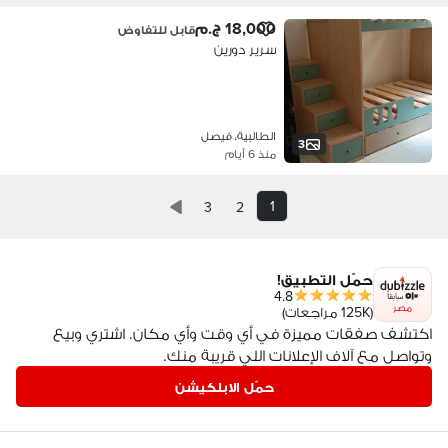
18,000 ج.م
قابل للتفاوض
سرير دورين
الطالبية، فيصل
3
منذ 6 أيام
1
3
2
حمّل التطبيق!
4.8
مصر
(125K مراجعات)
اكتشف صفقات مميزة في أي وقت وأي مكان. اشتري وبيع
وتواصل مع آلاف الإعلانات اللي قريبة منك.
حمّل الابلكيشن