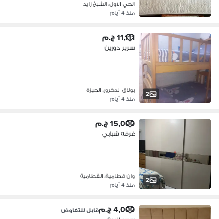
الحي الاول، الشيخ زايد
منذ 4 أيام
11,111 ج.م
سرير دورين
بولاق الدكرور، الجيزة
2
منذ 4 أيام
15,000 ج.م
غرفه شبابي
وان قطامية، القطامية
2
منذ 4 أيام
4,000 ج.م
قابل للتفاوض