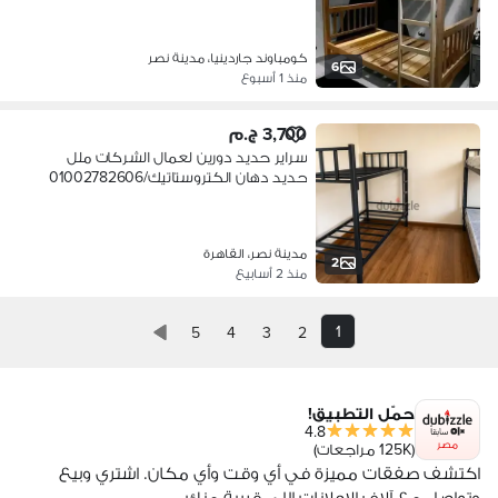
كومباوند جاردينيا، مدينة نصر
6
منذ 1 أسبوع
3,700 ج.م
سراير حديد دورين لعمال الشركات ملل
حديد دهان الكتروستاتيك/01002782606
مدينة نصر، القاهرة
2
منذ 2 أسابيع
1
5
4
3
2
حمّل التطبيق!
4.8
مصر
(125K مراجعات)
اكتشف صفقات مميزة في أي وقت وأي مكان. اشتري وبيع
وتواصل مع آلاف الإعلانات اللي قريبة منك.