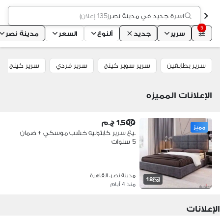
اسرة جديد في مدينة نصر
(
135 إعلان
)
5
سرير
جديد
ألنوع
السعر
مدينة نصر
سرير بطابقين
سرير سوبر كينج
سرير فردي
سرير كينج
الإعلانات المميزه
1,500 ج.م
مميز
بيع سرير كابتونيه خشب موسكي + ضمان
5 سنوات
مدينة نصر، القاهرة
18
منذ 4 أيام
الإعلانات