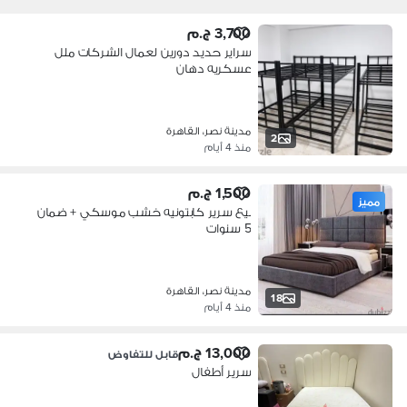
3,700 ج.م
سراير حديد دورين لعمال الشركات ملل
عسكريه دهان
الكتروستاتيك/0100278260
مدينة نصر، القاهرة
2
منذ 4 أيام
1,500 ج.م
مميز
بيع سرير كابتونيه خشب موسكي + ضمان
5 سنوات
مدينة نصر، القاهرة
18
منذ 4 أيام
13,000 ج.م
قابل للتفاوض
سرير أطفال