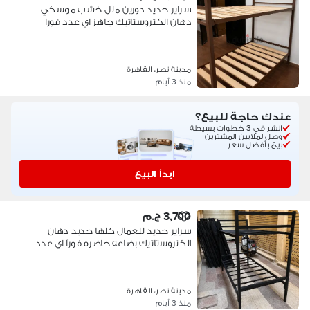
سراير حديد دورين ملل خشب موسكي
دهان الكتروستاتيك جاهز اي عدد فورا
مدينة نصر، القاهرة
منذ 3 أيام
عندك حاجة للبيع؟
انشر في 3 خطوات بسيطة
وصل لملايين المشترين
بيع بأفضل سعر
ابدأ البيع
3,700 ج.م
سراير حديد للعمال كلها حديد دهان
الكتروستاتيك بضاعه حاضره فورآ اي عدد
مدينة نصر، القاهرة
منذ 3 أيام