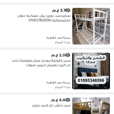
3,700 ج.م
سرايرحديد دورين ملل عسكريه دهان
الكتروستاتيك/01002782606
مدينة نصر، القاهرة
منذ 1 أسبوع
2,000 ج.م
سرير كابوتنية مودرن سراير هتوصلك لحد
باب البيت وضمان خمس سنوات
مدينة نصر، القاهرة
منذ 1 أسبوع
4,400 ج.م
سرير خشب زان احمر دورين