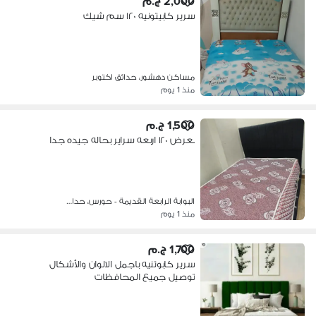
2,000 ج.م
سرير كابيتونيه ١٢٠ سم شيك
مساكن دهشور، حدائق اكتوبر
منذ 1 يوم
1,500 ج.م
بعرض ١٢٠ اربعه سراير بحاله جيده جدا
البوابة الرابعة القديمة - حورس، حدا…
منذ 1 يوم
1,700 ج.م
سرير كابوتنيه باجمل الالوان والأشكال
توصيل جميع المحافظات