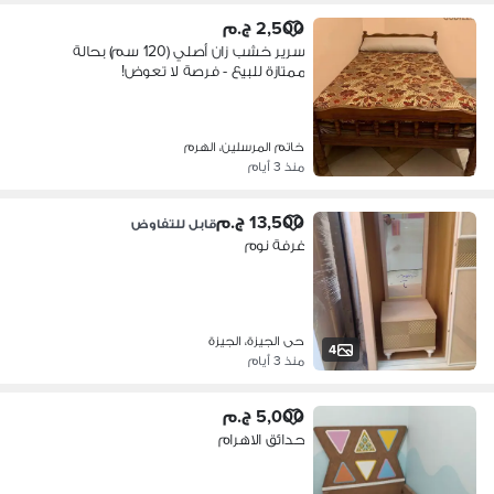
2,500 ج.م
سرير خشب زان أصلي (120 سم) بحالة
ممتازة للبيع - فرصة لا تعوض!
خاتم المرسلين، الهرم
منذ 3 أيام
13,500 ج.م
قابل للتفاوض
غرفة نوم
حى الجيزة، الجيزة
4
منذ 3 أيام
5,000 ج.م
حدائق الاهرام