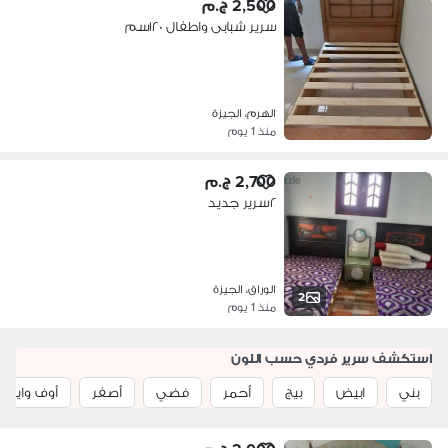
2,500 ج.م
سرير شبابى واطفال ١٢٠سم
الهرم، الجيزة
منذ 1 يوم
2,700 ج.م
٢سرير جديد
الوراق، الجيزة
2
منذ 1 يوم
استكشف سرير فردي حسب اللون
بني
ابيض
بيج
أحمر
فضي
أصفر
أوف وايت