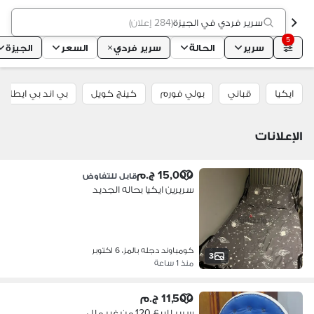
سرير فردي في الجيزة
(
284 إعلان
)
5
سرير
الحالة
سرير فردي
السعر
الجيزة
ايكيا
قباني
بولي فورم
كينج كويل
بي اند بي ايطاليا
الإعلانات
15,000 ج.م
قابل للتفاوض
سريرين ايكيا بحاله الجديد
كومباوند دجله بالمز، 6 اكتوبر
3
منذ 1 ساعة
11,500 ج.م
سرير للبيع 120 من غير ملل