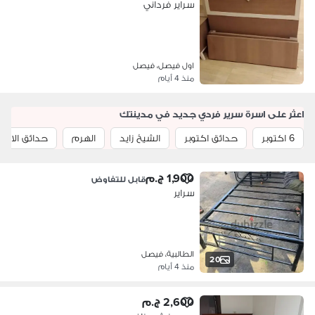
سراير فرداني
اول فيصل، فيصل
منذ 4 أيام
اعثر على اسرة سرير فردي جديد في مدينتك
6 اكتوبر
حدائق اكتوبر
الشيخ زايد
الهرم
حدائق الاهر
1,900 ج.م
قابل للتفاوض
سراير
الطالبية، فيصل
20
منذ 4 أيام
2,600 ج.م