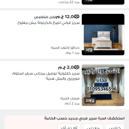
منذ 22 ساعات
12,000 ج.م
قابل للتفاوض
سرير قباني للبيع بالكرتونة مش مفتوح
حدائق اكتوبر، الجيزة
2
منذ 1 يوم
2,000 ج.م
سرير كابتونية توصيل مجانى سراير استلام
فورررررى والملل هدية
فيصل، الجيزة
20
منذ 2 أيام
استكشف اسرة سرير فردي جديد حسب الخامة
خشبي
معدني
أم دي أف