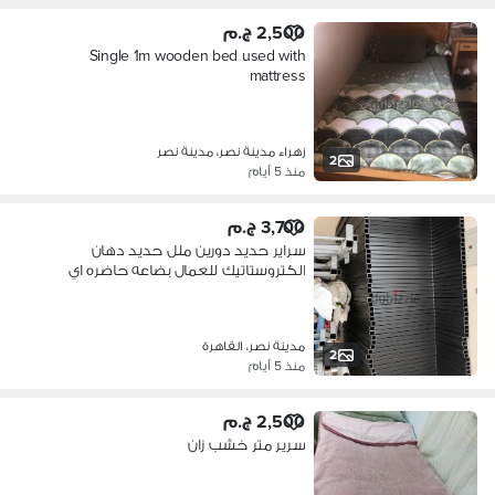
2,500 ج.م
Single 1m wooden bed used with
mattress
زهراء مدينة نصر، مدينة نصر
2
منذ 5 أيام
3,700 ج.م
سراير حديد دورين ملل حديد دهان
الكتروستاتيك للعمال بضاعه حاضره اي
عدد
مدينة نصر، القاهرة
2
منذ 5 أيام
2,500 ج.م
سرير متر خشب زان