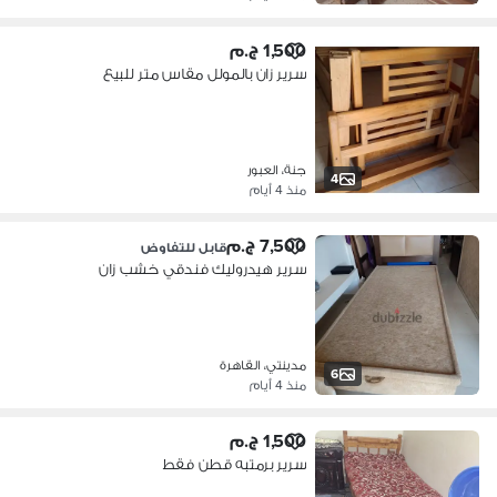
1,500 ج.م
سرير زان بالمولل مقاس متر للبيع
جنة، العبور
4
منذ 4 أيام
7,500 ج.م
قابل للتفاوض
سرير هيدروليك فندقي خشب زان
مدينتي، القاهرة
6
منذ 4 أيام
1,500 ج.م
سرير برمتبه قطن فقط