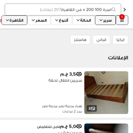
اسرة 100 x 200 في القاهرة
(
207 إعلانات
)
5
سرير
الحالة
ألنوع
السعر
القاهرة
إ
ايكيا
قباني
هاستنز
الإعلانات
3,500 ج.م
سريرين اطفال تحفة
زهراء مدينة نصر، مدينة نصر
2
منذ 2 ساعات
5,000 ج.م
قابل للتفاوض
سريرين خشب