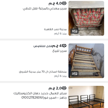
4,000 ج.م
سرير معدني بالمرتبة قابل للطي
مدينة نصر، القاهرة
3
منذ 6 أيام
450 ج.م
قابل للتفاوض
سرير للبيع
منطقة اسكان ال 70 متر، مدينة الشروق
2
منذ 6 أيام
2,000 ج.م
سراير للعمال حديد دهان الكتروستاتيك
جاهز ١٠٠٠سرير فورآ/01002782606