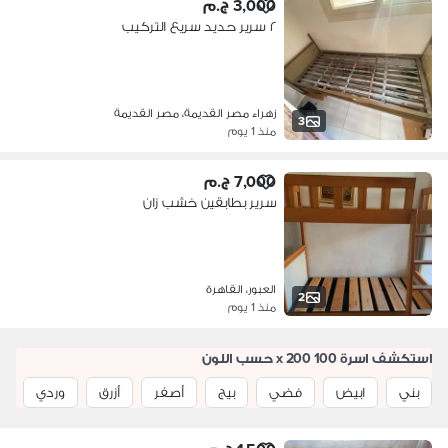
3,000 ج.م
٢ سرير حديد سريع التركيب
زهراء مصر القديمة، مصر القديمة
3
منذ 1 يوم
7,000 ج.م
سرير بطابقين خشب زان
العبور، القاهرة
2
منذ 1 يوم
استكشف اسرة 100 x 200 حسب اللون
بني
ابيض
فضي
بيج
أصفر
أزرق
وردي
ب