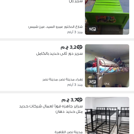
سرير زان
شارع الدكتور عمرو السيد، عين شمس
5
منذ 3 أيام
3,200 ج.م
سرير دور ثانى حديد بالكامل
زهراء مدينة نصر، مدينة نصر
3
منذ 3 أيام
3,700 ج.م
سراير جاهزه فورآ لعمال شركات حديد
ملل حديد دهان
الكتروستات/01002782606
مدينة نصر، القاهرة