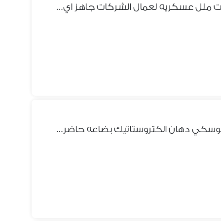
سراير حديد دهان مضاد للحشرات ملل عسكريه لعمال الشركات جاهز اي كميه
سراير حديد دورين ملل خشب موسكي دهان الكتروستاتيك بضاعه حاضره فورآ