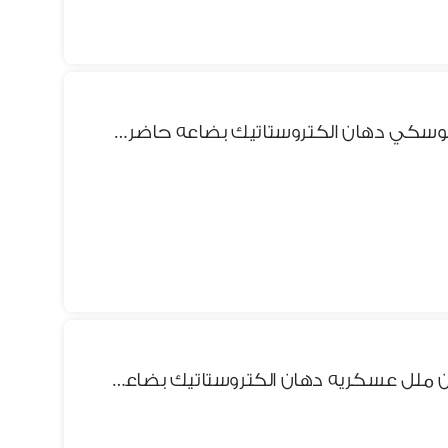
سراير حديد دورين ملل خشب موسكي دهان الكتروستاتيك بضاعه حاضره فورآ
سراير لعمال لشركات حديددورين ملل عسكريه دهان الكتروستاتيك بضاعه حاضره