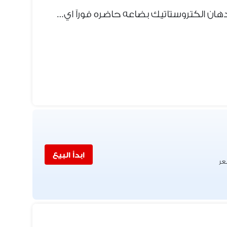
سراير حديد للعمال كلها حديد دهان الكتروستاتيك بضاعه حاضره فورآ اي عدد
ابدأ البيع
عر