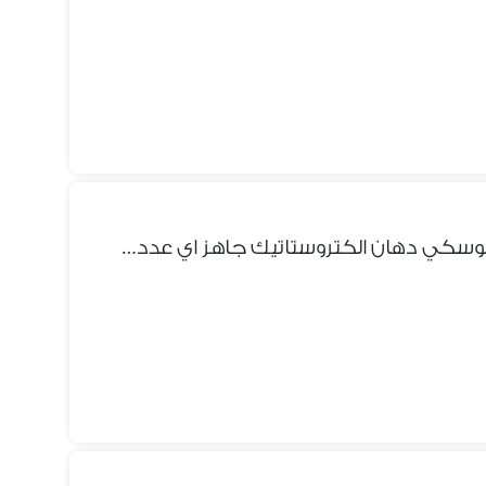
سراير حديد دورين ملل خشب موسكي دهان الكتروستاتيك جاهز اي عدد فورا