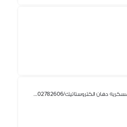
سراير للعمال حديد دورين ملل عسكريه دهان الكتروستاتيك/01002782606