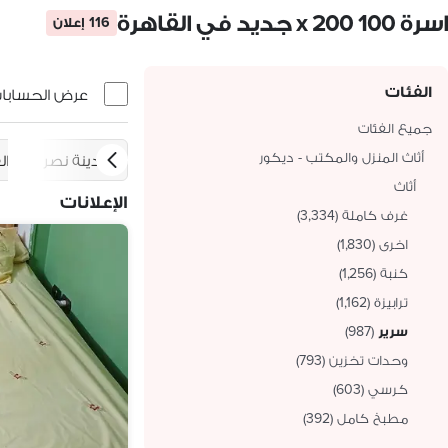
اسرة 100 x 200 جديد في القاهرة
116 إعلان
الفئات
عرض الحسابات 
جميع الفئات
أثاث المنزل والمكتب - ديكور
مدينة نصر
ال
أثاث
الإعلانات
غرف كاملة
(
3,334
)
اخرى
(
1,830
)
كنبة
(
1,256
)
ترابيزة
(
1,162
)
سرير
(
987
)
وحدات تخزين
(
793
)
كرسي
(
603
)
مطبخ كامل
(
392
)