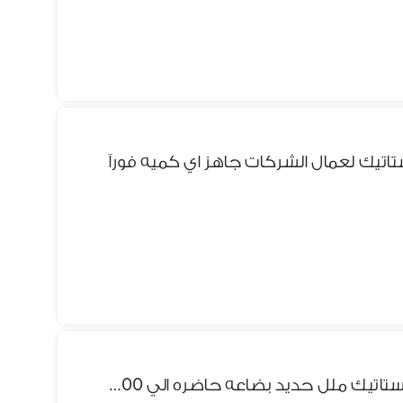
تاتيك لعمال الشركات جاهز اي كميه فورآ
سراير للعمال حديد دهان الكتروستاتيك ملل حديد بضاعه حاضره الي 1000سرير