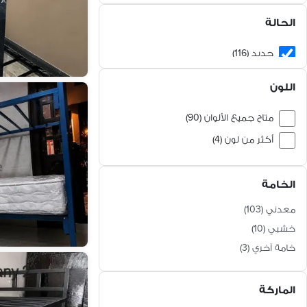
الحالة
جديد (116)
مستعمل (93)
اللون
متاح جميع الألوان (90)
أكثر من لون (4)
فضي (2)
الخامة
بيج (2)
بني (1)
معدني
(
103
)
شفاف (1)
خشبي
(
10
)
خامة آخري
(
3
)
ابيض (1)
أزرق (1)
الماركة
أحمر (1)