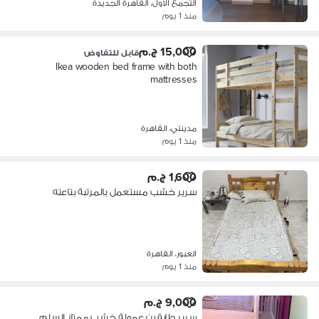
التجمع الاول، القاهرة الجديدة
منذ 1 يوم
15,000 ج.م
قابل للتفاوض
Ikea wooden bed frame with both
mattresses
مدينتي، القاهرة
منذ 1 يوم
1,600 ج.م
سرير خشب مستعمل بالمرتبة بتاعته
العبور، القاهرة
منذ 1 يوم
9,000 ج.م
سرير طابقين عمولة خشب ممتاز السلم