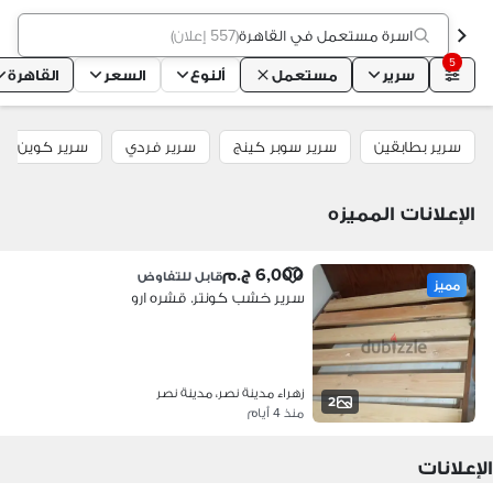
اسرة مستعمل في القاهرة
(
557 إعلان
)
5
سرير
مستعمل
ألنوع
السعر
القاهرة
سرير بطابقين
سرير سوبر كينج
سرير فردي
سرير كوين
الإعلانات المميزه
6,000 ج.م
قابل للتفاوض
مميز
سرير خشب كونتر. قشره ارو
زهراء مدينة نصر، مدينة نصر
2
منذ 4 أيام
الإعلانات