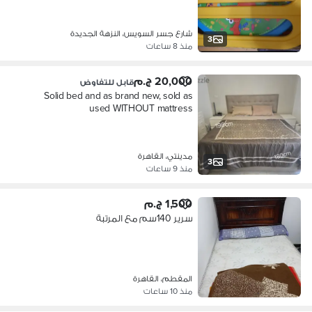
شارع جسر السويس، النزهة الجديدة
3
منذ 8 ساعات
20,000 ج.م
قابل للتفاوض
Solid bed and as brand new, sold as
used WITHOUT mattress
مدينتي، القاهرة
3
منذ 9 ساعات
1,500 ج.م
سرير 140سم مع المرتبة
المقطم، القاهرة
منذ 10 ساعات