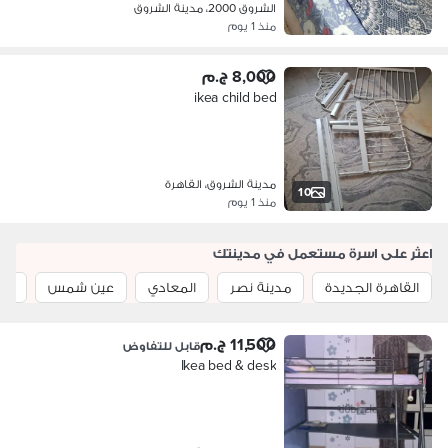
الشروق 2000، مدينة الشروق
منذ 1 يوم
8,000 ج.م
ikea child bed
مدينة الشروق، القاهرة
10
منذ 1 يوم
اعثر على اسرة مستعمل في مدينتك
القاهرة الجديدة
مدينة نصر
المعادي
عين شمس
الع
11,500 ج.م
قابل للتفاوض
Ikea bed & desk