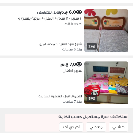
6,000 ج.م
قابل للتفاوض
٢ سرير ١٢٠ سم + الملل + مرتبة ينسن و
احده فقط
شارع سيد السيد حماده، المرج
2
منذ 6 ساعات
7,000 ج.م
سرير اطفال
التجمع الاول، القاهرة الجديدة
5
منذ 7 ساعات
استكشف اسرة مستعمل حسب الخامة
خشبي
معدني
أم دي أف