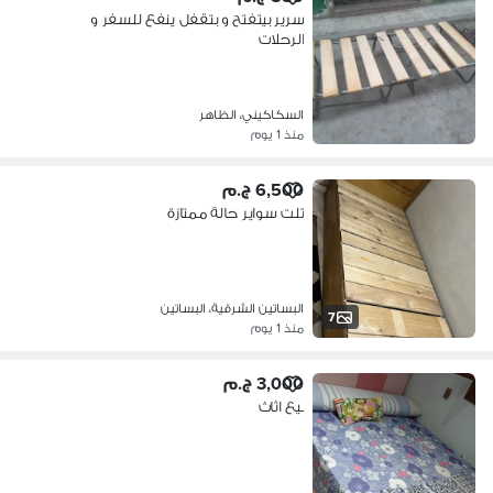
سرير بيتفتح و بتقفل ينفع للسفر و
الرحلات
السكاكيني، الظاهر
منذ 1 يوم
6,500 ج.م
تلت سواير حالة ممتازة
البساتين الشرقية، البساتين
7
منذ 1 يوم
3,000 ج.م
بيع اثاث