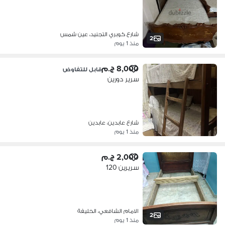
شارع كوبري التجنيد، عين شمس
2
منذ 1 يوم
8,000 ج.م
قابل للتفاوض
سرير دورين
شارع عابدين، عابدين
منذ 1 يوم
2,000 ج.م
سريرين 120
الامام الشافعي، الخليفة
2
منذ 1 يوم