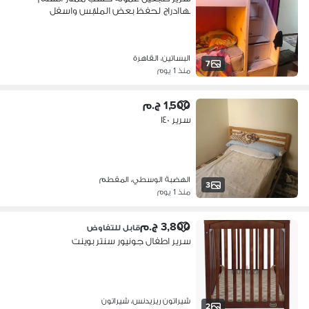
بهاادراج لحفظ بعض الملابس واسفل
خزنت
البساتين، القاهرة
7
منذ 1 يوم
1,500 ج.م
سرير ١٤٠
الهضبة الوسطي، المقطم
3
منذ 1 يوم
3,800 ج.م
قابل للتفاوض
سرير اطفال جونيور سنتر بوينت
شيراتون ريزيدنس، شيراتون
2