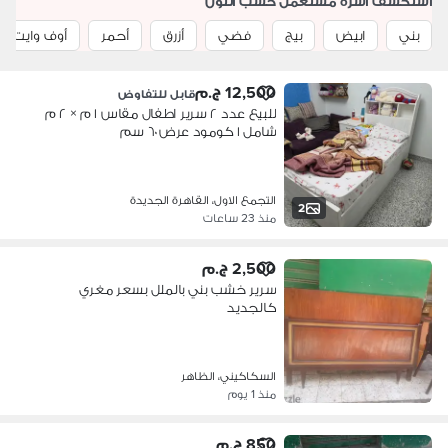
استكشف اسرة مستعمل حسب اللون
بني
ابيض
بيج
فضي
أزرق
أحمر
أوف وايت
12,500 ج.م
قابل للتفاوض
للبيع عدد ٢ سرير اطفال مقاس ١ م × ٢ م
شامل ١ كومود عرض ٦٠ سم
التجمع الاول، القاهرة الجديدة
2
منذ 23 ساعات
2,500 ج.م
سرير خشب بني بالملل بسعر مغري
كالجديد
السكاكيني، الظاهر
منذ 1 يوم
850 ج.م