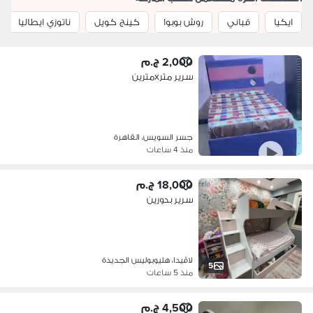
ايكيا
قباني
روش بوبوا
كينج كويل
ناتوزي ايطاليا
2,000 ج.م
سرير مترxمترين
جسر السويس، القاهرة
منذ 4 ساعات
18,000 ج.م
سرير بدورين
لاڤيدا، هليوبوليس الجديدة
5
منذ 5 ساعات
4,500 ج.م