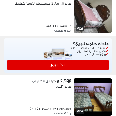
سرير زان مع 2 كومودينو لغرفة كيلوبترا
عين شمس، القاهرة
2
منذ 5 ساعات
عندك حاجة للبيع؟
انشر في 3 خطوات بسيطة
وصل لملايين المشترين
بيع بأفضل سعر
ابدأ البيع
2,500 ج.م
قابل للتفاوض
سرير١٢٠سم
الفسطاط الجديدة، مصر القديمة
2
منذ 6 ساعات