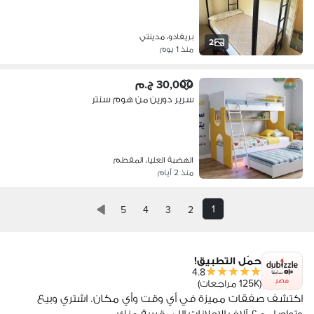
بريفادو، مدينتي
2
منذ 1 يوم
30,000 ج.م
سرير دورين من هوم سنتر
الهضبة العليا، المقطم
منذ 2 أيام
1
5
4
3
2
حمّل التطبيق!
4.8
مصر
(125K مراجعات)
اكتشف صفقات مميزة في أي وقت وأي مكان. اشتري وبيع
وتواصل مع آلاف الإعلانات اللي قريبة منك.