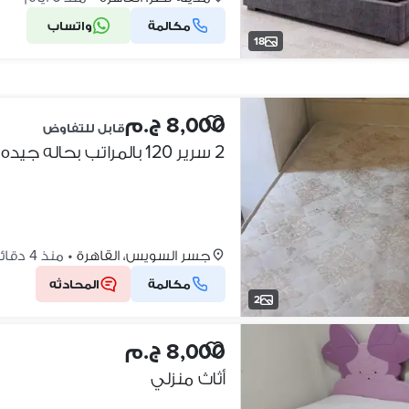
مكالمة
واتساب
18
8,000 ج.م
قابل للتفاوض
2 سرير 120 بالمراتب بحاله جيده جدا غير قابل للتفاوض
جسر السويس، القاهرة
•
منذ 4 دقائق
مكالمة
المحادثه
2
8,000 ج.م
أثاث منزلي