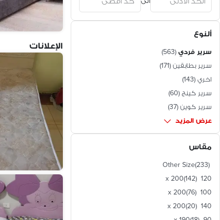
الى
مصر الجديدة
(
18
)
النزهة الجديدة
(
16
)
شبرا
(
13
)
ألنوع
العباسية
(
13
)
الإعلانات
سرير فردي
(
563
)
مدينة 15 مايو
(
13
)
جسر السويس
(
13
)
سرير بطابقين
(
171
)
وسط القاهرة
(
10
)
اخري
(
143
)
مدينة بدر
(
10
)
سرير كينج
(
60
)
زهراء المعادى
(
9
)
سرير كوين
(
37
)
حدائق الزيتون
(
8
)
عرض المزيد
حدائق حلوان
(
8
)
المرج
(
7
)
مقاس
المطرية
(
7
)
Other Size
(
233
)
السيدة زينب
(
7
)
(
142
)
120 x 200
مصر القديمة
(
6
)
(
76
)
100 x 200
مدينة السلام
(
5
)
الشرابية
(
5
)
(
20
)
140 x 200
دار السلام
(
5
)
(
18
)
90 x 190