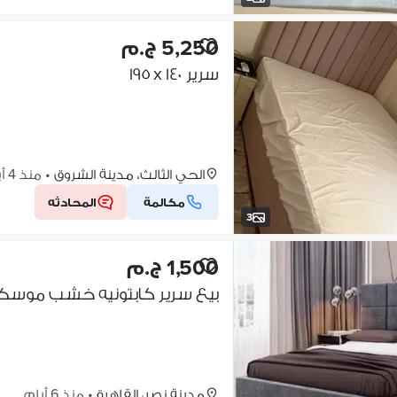
5,250 ج.م
سرير ١٤٠ x ١٩٥
الحي الثالث، مدينة الشروق
•
منذ 4 أيام
مكالمة
المحادثه
3
1,500 ج.م
بيع سرير كابتونيه خشب موسكي + ض
مدينة نصر، القاهرة
•
منذ 6 أيام