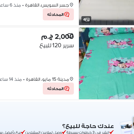
جسر السويس، القاهرة
•
منذ 6 ساعات
المحادثه
4
2,000 ج.م
سرير 120 للبيع
مدينة 15 مايو، القاهرة
•
منذ 14 ساعات
المحادثه
عندك حاجة للبيع؟
انشر في 3 خطوات بسيطة
وصل لملايين المشترين
بيع بأفضل س