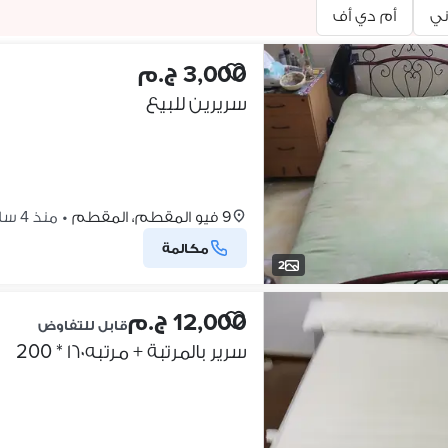
ي
أم دي أف
3,000 ج.م
سريرين للبيع
9 فيو المقطم، المقطم
•
منذ 4 ساعات
مكالمة
2
12,000 ج.م
قابل للتفاوض
سرير بالمرتبة + مرتبه ١٦٠ * 200