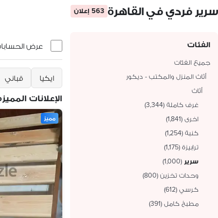
سرير فردي في القاهرة
563 إعلان
الفئات
عرض الحسابات 
جميع الفئات
أثاث المنزل والمكتب - ديكور
ايكيا
قباني
أثاث
الإعلانات المميزه
غرف كاملة
(
3,344
)
اخرى
(
1,841
)
مميز
كنبة
(
1,254
)
ترابيزة
(
1,175
)
سرير
(
1,000
)
وحدات تخزين
(
800
)
كرسي
(
612
)
مطبخ كامل
(
391
)