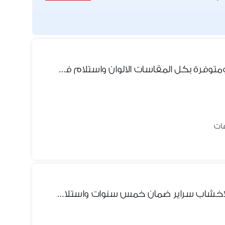
سراير كابتونية ضمان 5 سنواات ومتوفرة بكل المقاسات الالوان واستلام فورى
سرير كبوتنية مودرن من اجود الاخشاب سراير ضمان خمس سنوات واستلام فورى