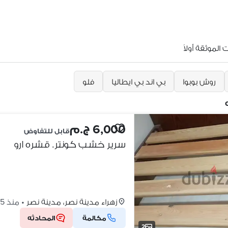
الموثقة أولاً
روش بوبوا
بي اند بي ايطاليا
فلو
6,000 ج.م
قابل للتفاوض
سرير خشب كونتر. قشره ارو
زهراء مدينة نصر، مدينة نصر
•
منذ 5 أيام
مكالمة
المحادثه
2