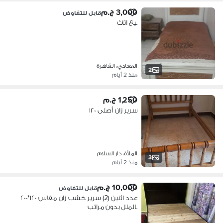
3,000 ج.م
قابل للتفاوض
بيع اثاث
المعادي، القاهرة
2
منذ 2 أيام
1,250 ج.م
سرير زان أصلى ١٢٠
الملأة، دار السلام
3
منذ 2 أيام
10,000 ج.م
قابل للتفاوض
عدد اثنين (2) سرير خشب زان مقاس ١٢٠*٢٠٠
بالملل بدون مراتب