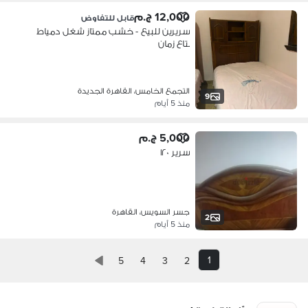
12,000 ج.م
قابل للتفاوض
سريرين للبيع - خشب ممتاز شغل دمياط
بتاع زمان
التجمع الخامس، القاهرة الجديدة
9
منذ 5 أيام
5,000 ج.م
سرير ١٢٠
جسر السويس، القاهرة
2
منذ 5 أيام
1
5
4
3
2