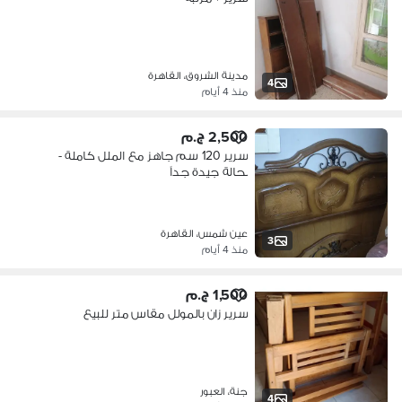
مدينة الشروق، القاهرة
4
منذ 4 أيام
2,500 ج.م
سرير 120 سم جاهز مع الملل كاملة -
بحالة جيدة جداً
عين شمس، القاهرة
3
منذ 4 أيام
1,500 ج.م
سرير زان بالمولل مقاس متر للبيع
جنة، العبور
4