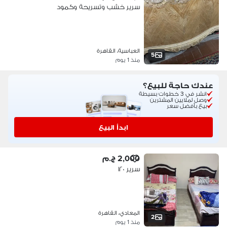
سرير خشب وتسريحة وكمود
العباسية، القاهرة
5
منذ 1 يوم
عندك حاجة للبيع؟
انشر في 3 خطوات بسيطة
وصل لملايين المشترين
بيع بأفضل سعر
ابدأ البيع
2,000 ج.م
سرير ١٢٠
المعادي، القاهرة
2
منذ 1 يوم