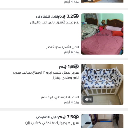
منذ 4 أيام
3,250 ج.م
قابل للتفاوض
بيع عدد 2سرير بالمراتب والملل
الحي الثامن، مدينة نصر
منذ 4 أيام
1,650 ج.م
سرير طفل كسر زيرو ٣ اوضاع بجانب سرير
الام وعادي وهزاز
الهضبة الوسطي، المقطم
6
منذ 4 أيام
7,500 ج.م
قابل للتفاوض
سرير هيدروليك فندقي خشب زان