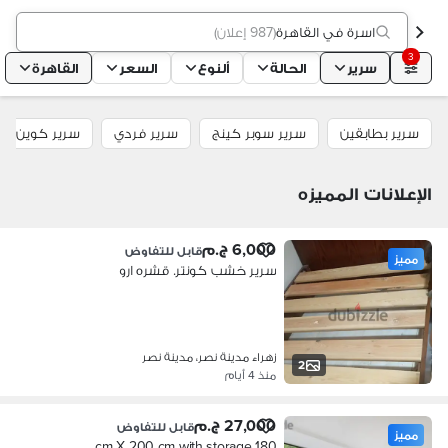
اسرة في القاهرة
(
987 إعلان
)
3
سرير
الحالة
ألنوع
السعر
القاهرة
سرير بطابقين
سرير سوبر كينج
سرير فردي
سرير كوين
الإعلانات المميزه
6,000 ج.م
قابل للتفاوض
مميز
سرير خشب كونتر. قشره ارو
زهراء مدينة نصر، مدينة نصر
2
منذ 4 أيام
27,000 ج.م
قابل للتفاوض
مميز
180 cm X 200 cm with storage