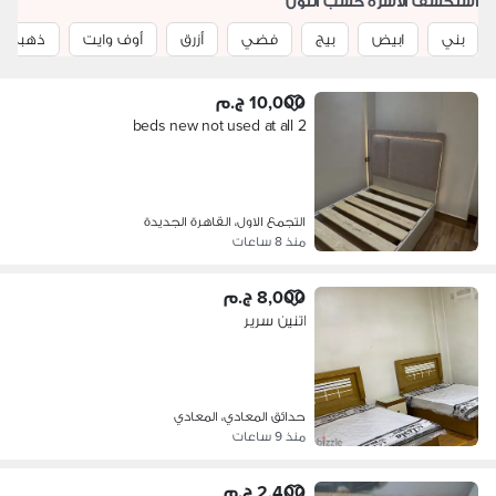
استكشف الاسرة حسب اللون
بني
ابيض
بيج
فضي
أزرق
أوف وايت
ذهبي
10,000 ج.م
2 beds new not used at all
التجمع الاول، القاهرة الجديدة
منذ 8 ساعات
8,000 ج.م
اتنين سرير
حدائق المعادي، المعادي
منذ 9 ساعات
2,400 ج.م