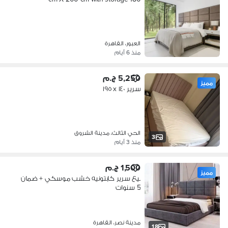
العبور، القاهرة
منذ 6 أيام
5,250 ج.م
مميز
سرير ١٤٠ x ١٩٥
الحي الثالث، مدينة الشروق
3
منذ 3 أيام
1,500 ج.م
مميز
بيع سرير كابتونيه خشب موسكي + ضمان
5 سنوات
مدينة نصر، القاهرة
18