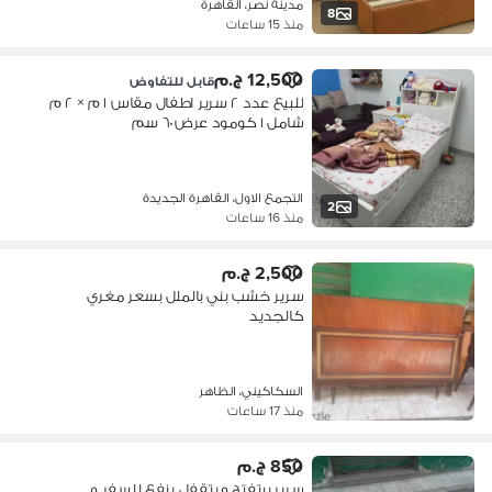
مدينة نصر، القاهرة
8
منذ 15 ساعات
12,500 ج.م
قابل للتفاوض
للبيع عدد ٢ سرير اطفال مقاس ١ م × ٢ م
شامل ١ كومود عرض ٦٠ سم
التجمع الاول، القاهرة الجديدة
2
منذ 16 ساعات
2,500 ج.م
سرير خشب بني بالملل بسعر مغري
كالجديد
السكاكيني، الظاهر
منذ 17 ساعات
850 ج.م
سرير بيتفتح و بتقفل ينفع للسفر و