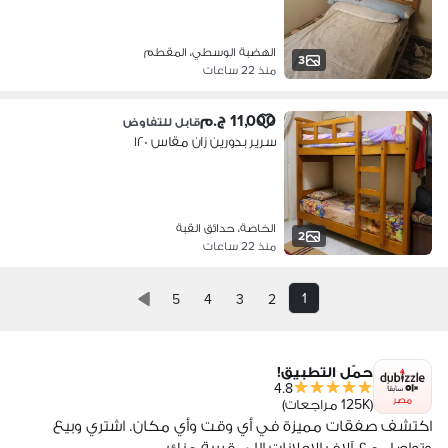
الهضبة الوسطي، المقطم
3
منذ 22 ساعات
11,000 ج.م
قابل للتفاوض
سرير بدورين زان مقاس ١٢٠
الخاصة، حدائق القبة
2
منذ 22 ساعات
1
5
4
3
2
حمّل التطبيق!
4.8
مصر
(125K مراجعات)
اكتشف صفقات مميزة في أي وقت وأي مكان. اشتري وبيع
وتواصل مع آلاف الإعلانات اللي قريبة منك.