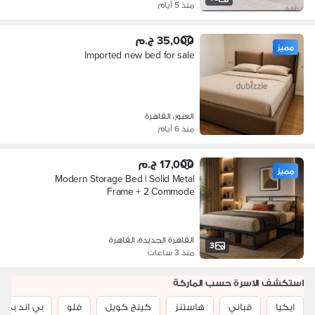
منذ 5 أيام
35,000 ج.م
مميز
Imported new bed for sale
العبور، القاهرة
منذ 6 أيام
17,000 ج.م
مميز
Modern Storage Bed | Solid Metal
Frame + 2 Commode
القاهرة الجديدة، القاهرة
3
منذ 3 ساعات
استكشف الاسرة حسب الماركة
ايكيا
قباني
هاستنز
كينج كويل
فلو
بي اند بي ا