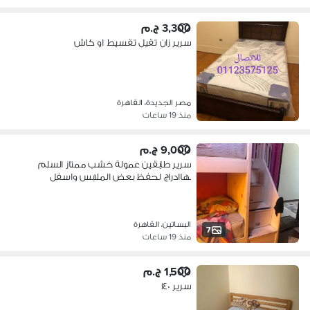
3,300 ج.م
سرير زان تقيل تقسيط او كاش
مصر الجديدة، القاهرة
منذ 19 ساعات
9,000 ج.م
سرير طابقين عمولة خشب ممتاز السلم
بهاادراج لحفظ بعض الملابس واسفل
خزنت
البساتين، القاهرة
7
منذ 19 ساعات
1,500 ج.م
سرير ١٤٠