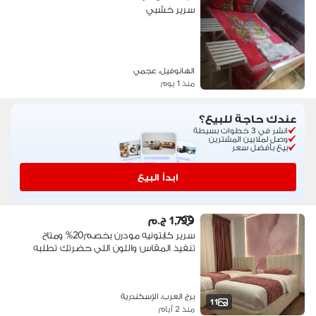
سرير خشبي
الهانوفيل، عجمي
منذ 1 يوم
عندك حاجة للبيع؟
انشر في 3 خطوات بسيطة
وصل لملايين المشترين
بيع بأفضل سعر
ابدأ البيع
1,799 ج.م
سرير كابتونيه مودرن بخصم20% ومتاح
تنفيذ المقاس واللون اللي حضرتك تطلبه
برج العرب، الإسكندرية
11
منذ 2 أيام