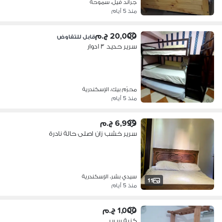
جراند فيل، سموحة
منذ 5 أيام
20,000 ج.م
قابل للتفاوض
سرير حديد ٣ ادوار
محرّم بيك، الإسكندرية
منذ 5 أيام
6,999 ج.م
سرير خشب زان اصلى حالة نادرة
سيدي بشر، الإسكندرية
11
منذ 5 أيام
1,000 ج.م
كنبة سرير