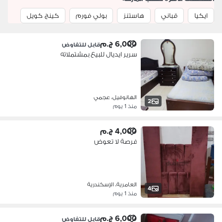
ايكيا
قباني
هاستنز
بولي فورم
كينج كويل
6,000 ج.م
قابل للتفاوض
سرير ايديال للبيع بمشتملاته
الهانوفيل، عجمي
2
منذ 1 يوم
4,000 ج.م
فرصة لا تعوض
العامرية، الإسكندرية
4
منذ 1 يوم
6,000 ج.م
قابل للتفاوض