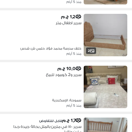
منذ 5 أيام
1,200 ج.م
سرير اطفال متر
خلف مدرسة محمد فؤاد حلمي ش، شدس
2
منذ 5 أيام
10,000 ج.م
سرير و2 كومود للبيع
سموحة، الإسكندرية
منذ 5 أيام
1,700 ج.م
قابل للتفاوض
سرير ١٥٠ في مترين بالملل بحالة جيدة جدا
متين وتقيل