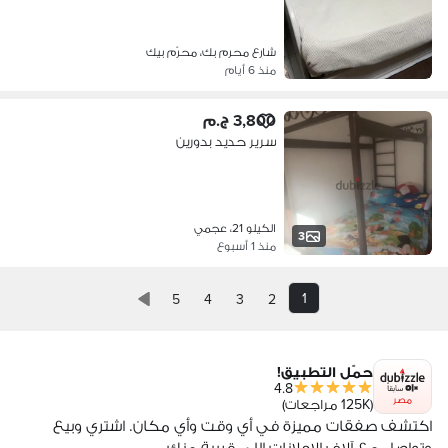
شارع محرم بك، محرّم بيك
منذ 6 أيام
3,800 ج.م
سرير حديد بدورين
الكيلو 21، عجمي
3
منذ 1 أسبوع
1
5
4
3
2
حمّل التطبيق!
4.8
مصر
(125K مراجعات)
اكتشف صفقات مميزة في أي وقت وأي مكان. اشتري وبيع
وتواصل مع آلاف الإعلانات اللي قريبة منك.