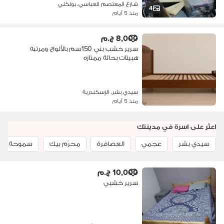
شارع المعتصم العباسي، بولكلي
4
منذ 5 أيام
8,000 ج.م
سرير خشب بني 150سم بالألواح ومرتبه
هبيتات بحالة ممتازه
سيدي بشر، الإسكندرية
منذ 5 أيام
اعثر على اسرة في مدينتك
سيدي بشر
عجمي
العصافرة
محرّم بيك
سموحة
10,000 ج.م
سرير خشبي