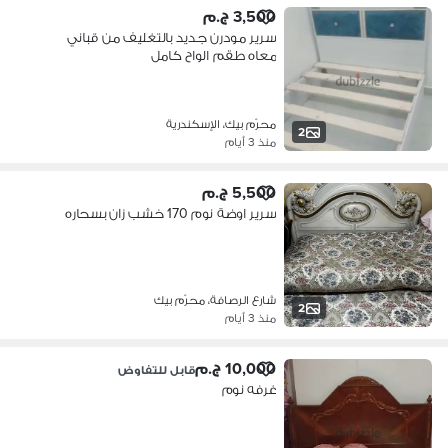
3,500 ج.م
سرير مودرن جديد بالتغليف من قباني
معاه طقم الواح كامل
محرّم بيك، الإسكندرية
2
منذ 3 أيام
5,500 ج.م
سرير اوضة نوم 170 خشب زان بسحاره
شارع الرصافة، محرّم بيك
2
منذ 3 أيام
10,000 ج.م
قابل للتفاوض
غرفه نوم