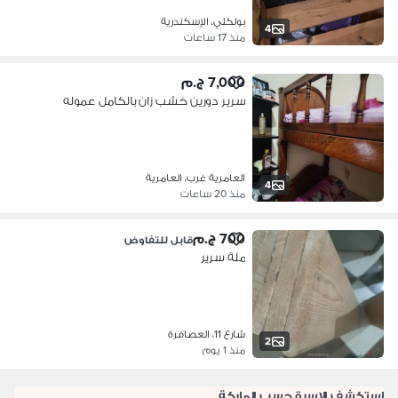
بولكلي، الإسكندرية
4
منذ 17 ساعات
7,000 ج.م
سرير دورين خشب زان بالكامل عموله
العامرية غرب، العامرية
4
منذ 20 ساعات
700 ج.م
قابل للتفاوض
ملة سرير
شارع 11، العصافرة
2
منذ 1 يوم
استكشف الاسرة حسب الماركة