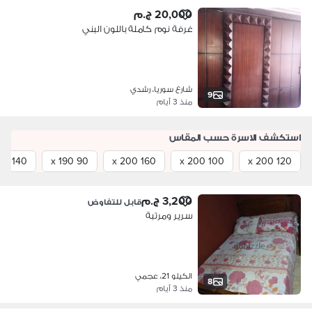
20,000 ج.م
غرفة نوم كاملة باللون البني
شارع سوريا، رشدي
9
منذ 3 أيام
استكشف الاسرة حسب المقاس
140 x 200
90 x 190
160 x 200
100 x 200
120 x 200
3,200 ج.م
قابل للتفاوض
سرير ومرتبة
الكيلو 21، عجمي
8
منذ 3 أيام