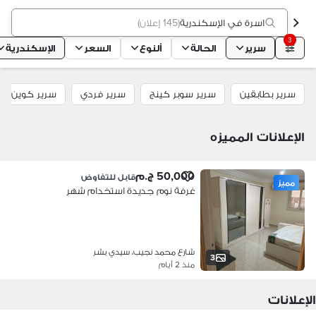
اسرة في الإسكندرية
(
145 إعلان
)
3
سرير
الحالة
ألنوع
السعر
الإسكندرية
سرير بطابقين
سرير سوبر كينج
سرير فردي
سرير كوين
الإعلانات المميزه
50,000 ج.م
قابل للتفاوض
مميز
غرفة نوم جديدة استخدام شهر
شارع محمد نجيب، سيدي بشر
3
منذ 2 أيام
الإعلانات