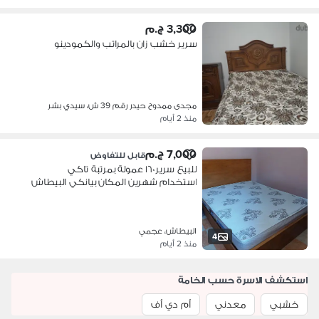
3,300 ج.م
سرير خشب زان بالمراتب والكمودينو
مجدى ممدوح حيدر رقم 39 ش، سيدي بشر
منذ 2 أيام
7,000 ج.م
قابل للتفاوض
للبيع سرير ١٦٠ عمولة بمرتبة تاكي
استخدام شهرين المكان بيانكي البيطاش
البيطاش، عجمي
4
منذ 2 أيام
استكشف الاسرة حسب الخامة
خشبي
معدني
أم دي أف