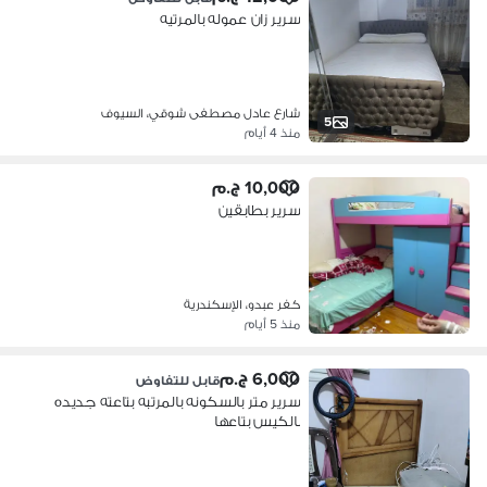
سرير زان عموله بالمرتيه
شارع عادل مصطفى شوقي، السيوف
5
منذ 4 أيام
10,000 ج.م
سرير بطابقين
كفر عبدو، الإسكندرية
منذ 5 أيام
6,000 ج.م
قابل للتفاوض
سرير متر بالسكونه بالمرتبه بتاعته جديده
بالكيس بتاعها