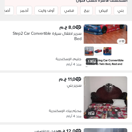
استكشف الاسرة حسب اللون
بني
ابيض
بيج
فضي
أوف وايت
أحمر
أصفر
8,000 ج.م
سرير اطفال سيارة Step2 Car Convertible
Bed
جليم، الإسكندرية
13
منذ 4 أيام
11,000 ج.م
سرير بني
محرّم بيك، الإسكندرية
2
منذ 4 أيام
12,000 ج.م
قابل للتفاوض