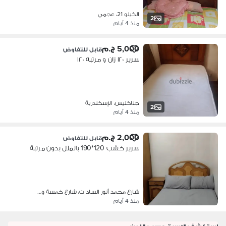
الكيلو 21، عجمي
2
منذ 4 أيام
5,000 ج.م
قابل للتفاوض
سرير ١٢٠ زان و مرتبه ١٢٠
جناكليس، الإسكندرية
2
منذ 4 أيام
2,000 ج.م
قابل للتفاوض
سرير خشب 120*190 بالملل بدون مرتبة
شارع محمد أنور السادات، شارع خمسة و…
منذ 4 أيام