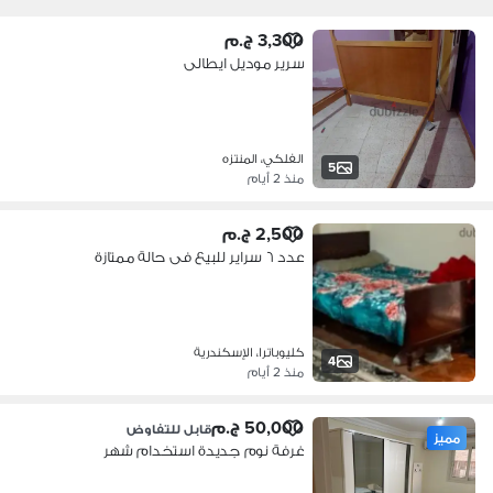
3,300 ج.م
سرير موديل ايطالى
الفلكي، المنتزه
5
منذ 2 أيام
2,500 ج.م
عدد ٦ سراير للبيع فى حالة ممتازة
كليوباترا، الإسكندرية
4
منذ 2 أيام
50,000 ج.م
قابل للتفاوض
مميز
غرفة نوم جديدة استخدام شهر