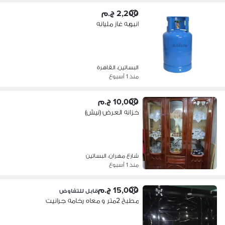
2,200 ج.م
انبوبه غاز مليانه
البساتين، القاهرة
منذ 1 أسبوع
10,000 ج.م
خزانه العرض (نيش)
شارع مهران، البساتين
منذ 1 أسبوع
15,000 ج.م
قابل للتفاوض
مطبخ 2متر و معاه رخامه جرانيت