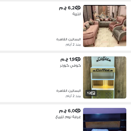
6,200 ج.م
انترية
البساتين، القاهرة
منذ 2 أيام
1,950 ج.م
كوفي كورنر
البساتين، القاهرة
12
منذ 2 أيام
6,000 ج.م
غرفة نوم للبيع