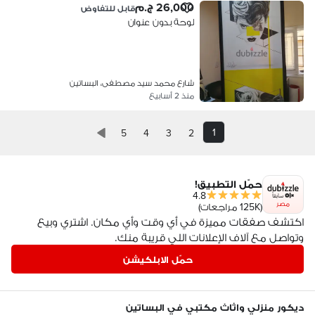
26,000 ج.م
قابل للتفاوض
لوحة بدون عنوان
شارع محمد سيد مصطفى، البساتين
منذ 2 أسابيع
1
5
4
3
2
حمّل التطبيق!
4.8
مصر
(125K مراجعات)
اكتشف صفقات مميزة في أي وقت وأي مكان. اشتري وبيع
وتواصل مع آلاف الإعلانات اللي قريبة منك.
حمّل الابلكيشن
ديكور منزلي واثاث مكتبي في البساتين