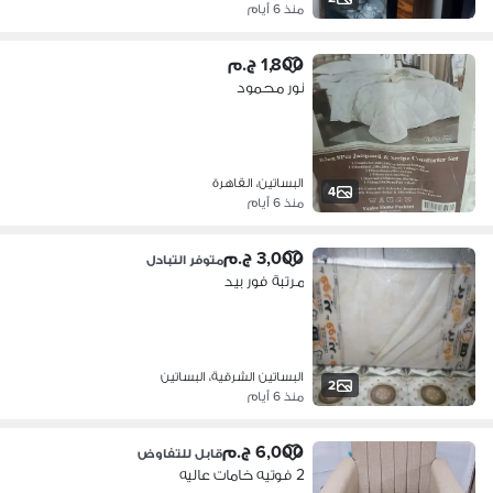
منذ 6 أيام
1,800 ج.م
نور محمود
البساتين، القاهرة
4
منذ 6 أيام
3,000 ج.م
متوفر التبادل
مرتبة فور بيد
البساتين الشرقية، البساتين
2
منذ 6 أيام
6,000 ج.م
قابل للتفاوض
2 فوتيه خامات عاليه