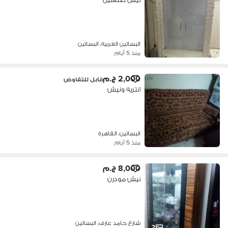
البساتين الغربيه، البساتين
منذ 5 أيام
2,000 ج.م
قابل للتفاوض
انتريه ونيش
البساتين، القاهرة
منذ 5 أيام
8,000 ج.م
نيش مودرن
شارع حامد عارف، البساتين
2