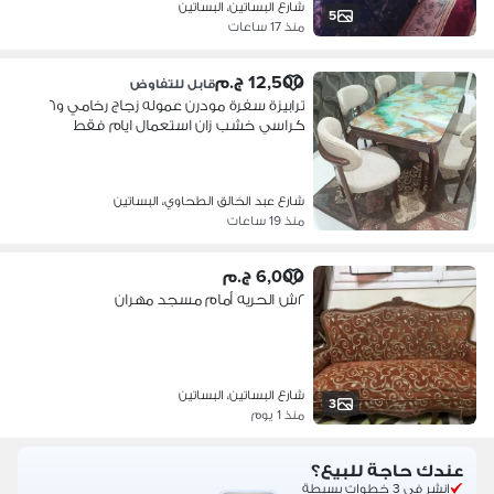
شارع البساتين، البساتين
5
منذ 17 ساعات
12,500 ج.م
قابل للتفاوض
ترابيزة سفرة مودرن عموله زجاج رخامي و٦
كراسي خشب زان استعمال ايام فقط
شارع عبد الخالق الطحاوي، البساتين
منذ 19 ساعات
6,000 ج.م
٢ش الحريه أمام مسجد مهران
شارع البساتين، البساتين
3
منذ 1 يوم
عندك حاجة للبيع؟
انشر في 3 خطوات بسيطة