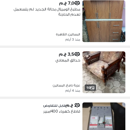
7,000 ج.م
مطبخ الوميتال بحالة الجديد لم يتسعمل
لعدم الحاجة
البساتين، القاهرة
منذ 3 أيام
3,500 ج.م
حدائق المعادي
عزبة نافع، البساتين
10
منذ 4 أيام
20 ج.م
قابل للتفاوض
قاطع كهرباء 400امبير