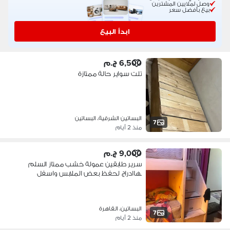
وصل لملايين المشترين
بيع بأفضل سعر
ابدأ البيع
6,500 ج.م
تلت سواير حالة ممتازة
البساتين الشرقية، البساتين
7
منذ 2 أيام
9,000 ج.م
سرير طابقين عمولة خشب ممتاز السلم
بهاادراج لحفظ بعض الملابس واسفل
خزنت
البساتين، القاهرة
7
منذ 2 أيام