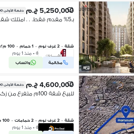
5,250,000 ج.م
دفعة الأولى
500
بـ5% مقدم فقط. . . امتلك شقتك في قلب سموحة بأقل سعر في السوق
شقة
•
2 غرف نوم
•
1 حمام
•
100 م٢
مرسوم، سموحة
•
منذ 1 يوم
مكالمة
واتساب
شركة موثقة
8
4,600,000 ج.م
دفعة الأولى
000
للبيع شقة 100م متفرع من زكي رجب
شقة
•
2 غرف نوم
•
2 حمامات
•
100 م٢
مرسوم، سموحة
•
منذ 1 يوم