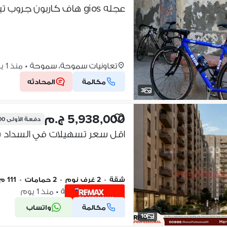
عجله gios هاف كاربون جروب تياجرا
تعاونيات سموحة، سموحة
•
منذ 1 يوم
مكالمة
المحادثه
3
5,938,000 ج.م
دفعة الأولى
000
اقل سعر تسهيلات في السداد
شقة
•
2 غرف نوم
•
2 حمامات
•
111 م٢
مرسوم، سموحة
•
منذ 1 يوم
مكالمة
واتساب
شركة موثقة
10