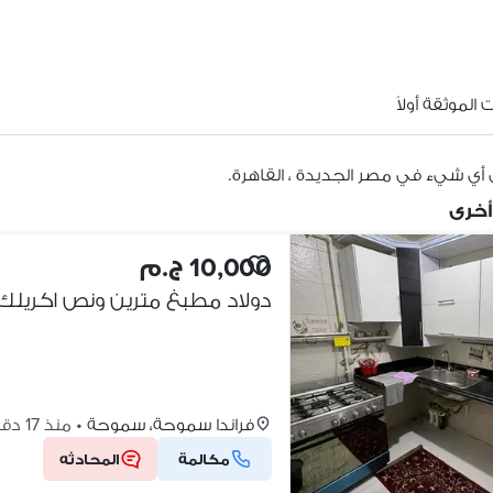
الموثقة أولاً
 أي شيء في مصر الجديدة ، القاهرة.
أخرى
10,000 ج.م
دولاد مطبغ مترين ونص اكريلك
فراندا سموحة، سموحة
•
منذ 17 دقائق
مكالمة
المحادثه