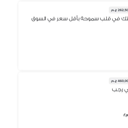
262, ج.م
460, ج.م