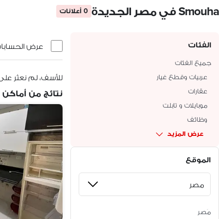
Smouha في مصر الجديدة
0 أعلانات
الفئات
عرض الحسابات 
جميع الفئات
عربيات وقطع غيار
للأسف، لم نعثر على
عقارات
نتائج من أماكن 
موبايلات و تابلت
وظائف
عرض المزيد
الموقع
مَصر