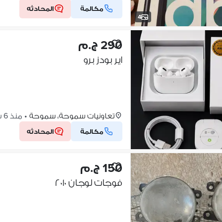
مكالمة
المحادثه
4
290 ج.م
اير بودز برو
تعاونيات سموحة، سموحة
•
منذ 6 ساعات
مكالمة
المحادثه
150 ج.م
فوجات لوجان ٢٠١٠