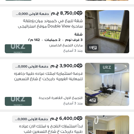
8,750,000 ج.م
دفعة الأولى
1,300,000 ج.م
شقة للبيع في كمبوند ميان بإطلالة
ساحرة Double View موقع استراتيجى
بجوار سوان ليك و الرحاب تاج سيتى دقايق
شقة
من ماونتن فيو هايد بارك و ستون بارك
3 غرف نوم
•
2 حمامات
•
142 م٢
مايان، التجمع الخامس
11
منذ 3 أسابيع
3,900,000 ج.م
دفعة الأولى
400,000 ج.م
فرصه استثماريه امتلك عياده طبيه جاهزه
للمعاينه الفوريه دايركت ع شارع التسعين
قلب التجمع بالقرب من الجامعه الامريكيه
دقائق من هايد بارك و ماونتن فيو
التجمع الاول، القاهرة الجديدة
4
منذ 3 أسابيع
6,400,000 ج.م
دفعة الأولى
900,000 ج.م
ابدأ استثمارك الناجح و امتلك الان عياده
طبيه دايركت ع شارع التسعين قلب