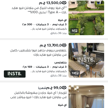
13,500,000 ج.م
**آي فيلا رووف للبيع في ماونتن فيو هايد
بارك – Type A | بحري 100%**
اي فيلا
3 غرف نوم
•
3 حمامات
•
300 م٢
كومباوند ماونتن فيو هايد بارك، التج…
5
منذ 36 دقائق
13,700,000 ج.م
بنتهاوس برووف جاهز فورا بتشطيب كامل
في ماونتن فيو هايد بارك
بنتهاوس
3 غرف نوم
•
3 حمامات
•
169 م٢
كومباوند ماونتن فيو هايد بارك، التج…
10
منذ 38 دقائق
99,000 ج.م
شهرياً
للإيجار | آي فيلا جاردن مفروشة بالكامل
في ماونتن فيو هايد بارك | فيو مباشر على
بحيرة الماجستيك وحمام السباحة
اي فيلا