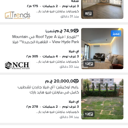
شقة
التجمع الخامس!
3 غرف نوم
•
2 حمامات
•
175 م٢
كومباوند ماونتن فيو هايد بارك، التج…
8
منذ 31 دقائق
74,999 ج.م
شهرياً
مميز
**للإيجار | فيلا Roof Type A في Mountain
View Hyde Park – القاهرة الجديدة** فيلا
Roof Type A للإيجار داخل **Mountain
اي فيلا
View Hyde Park**، بمساحة واسعة
3 غرف نوم
•
4 حمامات
•
305 م٢
كومباوند ماونتن فيو هايد بارك، التج…
12
منذ 33 دقائق
20,000,000 ج.م
برايم لوكيشن | آي فيلا جاردن تشطيب
كامل في ماونتن فيو هايد بارك
اي فيلا
3 غرف نوم
•
2 حمامات
•
278 م٢
كومباوند ماونتن فيو هايد بارك، التج…
12
منذ 34 دقائق