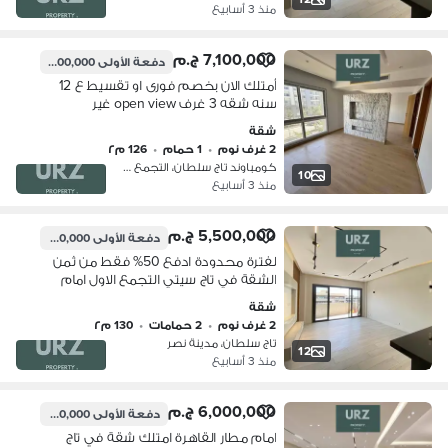
منذ 3 أسابيع
7,100,000 ج.م
دفعة الأولى
1,000,000 ج.م
أمتلك الان بخصم فورى او تقسيط ع 12
سنه شقه 3 غرف open view غير
مجروحه نهائى على طريق السويس أمام
شقة
مدينتى بالقرب من الرحاب ماونتن فيو هايد
2 غرف نوم
•
1 حمام
•
126 م٢
بارك تاج سيتي
كومباوند تاج سلطان، التجمع الاول
10
منذ 3 أسابيع
5,500,000 ج.م
دفعة الأولى
1,100,000 ج.م
لفترة محدودة ادفع 50% فقط من ثمن
الشقة في تاج سيتي التجمع الاول امام
مطار القاهرة وبالقرب من مدينتي و بالم
شقة
هيلز و ميفيدا و هايد بارك و ماونتن فيو
2 غرف نوم
•
2 حمامات
•
130 م٢
تاج سلطان، مدينة نصر
12
منذ 3 أسابيع
6,000,000 ج.م
دفعة الأولى
1,200,000 ج.م
امام مطار القاهرة امتلك شقة في تاج