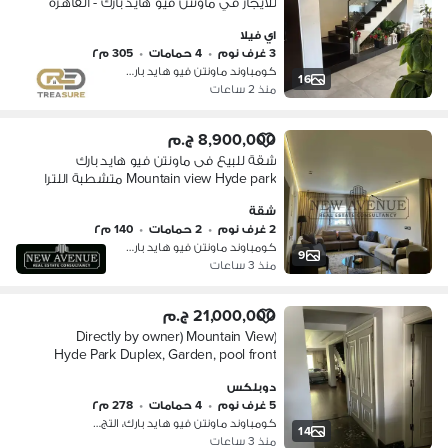
للايجار في ماونتن فيو هايد بارك - القاهره
الجديده - Mountain View Hyde Park -
اي فيلا
new cairo
3 غرف نوم
•
4 حمامات
•
305 م٢
كومباوند ماونتن فيو هايد بارك، التج…
16
منذ 2 ساعات
8,900,000 ج.م
شقة للبيع فى ماونتن فيو هايد بارك
Mountain view Hyde park متشطبة اللترا
سوبر لوكس و مجهزة كامل بتكييف
شقة
ومطبخ فيو علي حمام السباحة جاهزة
2 غرف نوم
•
2 حمامات
•
140 م٢
استلام فورى
كومباوند ماونتن فيو هايد بارك، التج…
9
منذ 3 ساعات
21,000,000 ج.م
(Directly by owner) Mountain View
Hyde Park Duplex, Garden, pool front
دوبلكس
5 غرف نوم
•
4 حمامات
•
278 م٢
كومباوند ماونتن فيو هايد بارك، التج…
14
منذ 3 ساعات