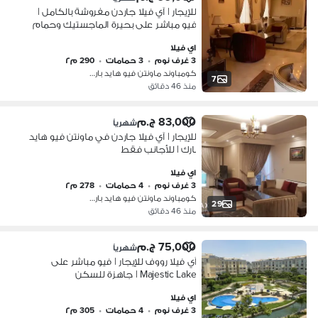
للإيجار | آي فيلا جاردن مفروشة بالكامل |
فيو مباشر على بحيرة الماجستيك وحمام
السباحة | ماونتن فيو هايد بارك
اي فيلا
3 غرف نوم
•
3 حمامات
•
290 م٢
كومباوند ماونتن فيو هايد بارك، التج…
7
منذ 46 دقائق
83,000 ج.م
شهرياً
للإيجار | آي فيلا جاردن في ماونتن فيو هايد
بارك | للأجانب فقط
اي فيلا
3 غرف نوم
•
4 حمامات
•
278 م٢
كومباوند ماونتن فيو هايد بارك، التج…
29
منذ 46 دقائق
75,000 ج.م
شهرياً
آي فيلا رووف للإيجار | فيو مباشر على
Majestic Lake | جاهزة للسكن
اي فيلا
3 غرف نوم
•
4 حمامات
•
305 م٢