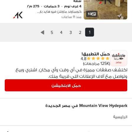
شقة
4 غرف نوم
•
3 حمامات
•
275 م٢
كومباوند ماونتن فيو هايد بارك، التج…
10
منذ 11 ساعات
1
5
4
3
2
حمّل التطبيق!
4.8
مصر
(125K مراجعات)
اكتشف صفقات مميزة في أي وقت وأي مكان. اشتري وبيع
وتواصل مع آلاف الإعلانات اللي قريبة منك.
حمّل الابلكيشن
Mountain View Hydepark في مصر الجديدة
الرئيسية