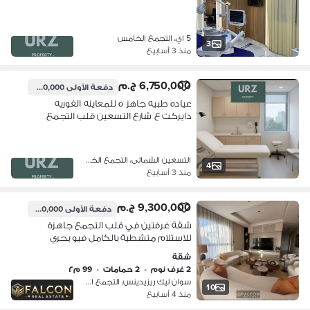
التجمع الخامس بالقرب من الجامعه
الامريكيه دقائق من هايد بارك و ماونتن
فيو
5 اي، التجمع الخامس
3
منذ 3 أسابيع
6,750,000 ج.م
دفعة الأولى
850,000 ج.م
عياده طبيه جاهز ه للمعاينه الفوريه
دايركت ع شارع التسعين قلب التجمع
الخامس بالقرب من الجامعه الامريكيه
دقائق من هايد بارك و ماونتن فيو
ديستركت 5
التسعين الشمالى، التجمع الخامس
4
منذ 3 أسابيع
9,300,000 ج.م
دفعة الأولى
930,000 ج.م
شقة غرفتين في قلب التجمع جاهزة
للاستلام متشطبة بالكامل فيو بحري
واجهتين بالقرب من AUC و دقايق من
شقة
ماونتن فيو هايد بارك التجمع الخامس
2 غرف نوم
•
2 حمامات
•
99 م٢
القاهرة الجديدة
سوان ليك ريزيدينس، التجمع الاول
10
منذ 4 أسابيع