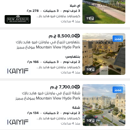
جاهزة للسكن
اي فيلا
3 غرف نوم
•
3 حمامات
•
278 م٢
كومباوند ماونتن فيو هايد بارك، التج…
11
منذ 4 ساعات
8,500,000 ج.م
مميز
بنتهاوس للبيع في ماونتن فيو هايد بارك
Mountain View Hyde Park موقع مميز
بإطلالة مباشرة على البحيرة نصف
بنتهاوس
تشطيب مع روف خاص
2 غرف نوم
•
3 حمامات
•
166 م٢
كومباوند ماونتن فيو هايد بارك، التج…
10
منذ 4 ساعات
7,700,000 ج.م
مميز
شقة للبيع في ماونتن فيو هايد بارك
Mountain View Hyde Park بموقع مميز
تشطيب كامل بسعر تنافسي في قلب
شقة
القاهرة الجديدة
2 غرف نوم
•
2 حمامات
•
134 م٢
كومباوند ماونتن فيو هايد بارك، التج…
10
منذ 4 ساعات