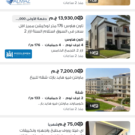
منذ 2 ساعات
13,930,000 ج.م
دفعة الأولى
11,500,000 ج.م
تاون هاوس 176 متر لوكيشن مميز اقل
سعر فى السوق استلام السنة ازار 2
القاهره الجديده بجوار ماونتن فيو و بالم
تاون هاوس
هيلز و هايد بارك - Hyde Park Azzar2
4 غرف نوم
•
4 حمامات
•
176 م٢
ازار 2، التجمع الخامس
10
منذ 2 ساعات
7,200,000 ج.م
ماونتن فيو هايد بارك شقه للبيع
شقة
2 غرف نوم
•
2 حمامات
•
133 م٢
كومباوند ماونتن فيو هايد بارك، التج…
14
منذ 2 ساعات
75,000 ج.م
شهرياً
اي فيلا رووف مطبخ واجهزه وتكييفات