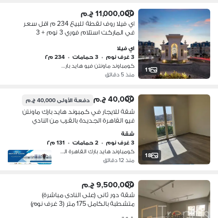
11,000,000 ج.م
اي فيلا روف لقطة للبيع 234 م اقل سعر
في الماركت استلام فوري 3 نوم + 3
حمام
اي فيلا
3 غرف نوم
•
3 حمامات
•
234 م٢
كومباوند ماونتن فيو هايد بارك، التج…
11
منذ 5 دقائق
40,000 ج.م
دفعة الأولى
40,000 ج.م
شقة للايجار في كمبوند هايد بارك ماونتن
فيو القاهرة الجديدة بالقرب من النادي
الاهلي والمولات تشطيبات خاصه اول
شقة
استخدام يوجد مطبخ علي الطرا
3 غرف نوم
•
2 حمامات
•
131 م٢
كومباوند هايد بارك القاهرة الجديدة،…
18
منذ 12 دقائق
9,500,000 ج.م
شقة دور ثانى (على النادى مباشرة)
متشطبة بالكامل 175 متر (3 غرف نوم)
للبيع في كمبوند ماونتن فيو اى سيتى