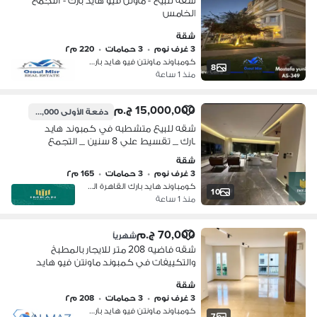
شقة للبيع - ماوتن فيو هايد بارك - التجمع
الخامس
شقة
3 غرف نوم
•
3 حمامات
•
220 م٢
كومباوند ماونتن فيو هايد بارك، التج…
8
منذ 1 ساعة
15,000,000 ج.م
دفعة الأولى
1,800,000 ج.م
شقه للبيع متشطبه في كمبوند هايد
بارك _ تقسيط علي 8 سنين _ التجمع
الخامس _ قريب من ماونتن فيو اي سيتي
شقة
_ سوديك فليت || Hyde Park
3 غرف نوم
•
3 حمامات
•
165 م٢
كومباوند هايد بارك القاهرة الجديدة،…
10
منذ 1 ساعة
70,000 ج.م
شهرياً
شقه فاضيه 208 متر للايجار بالمطبخ
والتكييفات في كمبوند ماونتن فيو هايد
بارك في التجمع الخامس يقع مباشرة
شقة
بالقرب من شارع التسعين الجنوبي
3 غرف نوم
•
3 حمامات
•
208 م٢
كومباوند ماونتن فيو هايد بارك، التج…
7