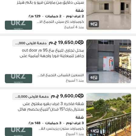
سيتى دقايق من ماونتن فيو و بالم هيلز
التجمع و ميفيدا و هايد بارك و ذا سباين
شقة
مدينتي و سراى و الرحاب و الشروق
2 غرف نوم
•
2 حمامات
•
129 م٢
كومباوند تاج سيتي، التجمع الاول
9
منذ 4 أسابيع
19,650,000 ج.م
دفعة الأولى
2,500,000 ج.م
محل تجارى للبيع مع 95 م out door
جاهز للمعاينه فورا واجهه أماميه على
شارع التسعين بالقرب من أرقى التجمعات
السكنيه داون تاون ماونتن فيو هايد بارك
سوديك
التسعين الشمالى، التجمع الخامس
6
منذ 1 أسبوع
9,600,000 ج.م
دفعة الأولى
1,300,000 ج.م
شقه فاخره 3 غرف بفيو مفتوح على
سنترال بارك"15 فدان"للبيع بخصم هائل
فى أميز مرحله بجوار Club House دقايق
شقة
من AUC و ماونتن فيو هايد بارك بجوار
3 غرف نوم
•
3 حمامات
•
148 م٢
سوديك
كومباوند ستون ريزيدنس، القطامية
13
منذ 1 أسبوع