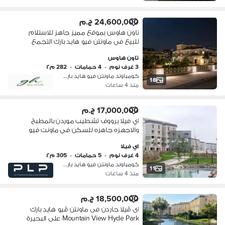
24,600,000 ج.م
تاون هاوس بموقع مميز جاهز للاستلام
للبيع في ماونتن فيو هايد بارك التجمع
الخامس Mountain View Hyde Park New
تاون هاوس
Cairo
3 غرف نوم
•
4 حمامات
•
282 م٢
كومباوند ماونتن فيو هايد بارك، التج…
18
منذ 4 ساعات
17,000,000 ج.م
اي فيلا برووف تشطيب موردن بالمطبخ
والاجهزه جاهزه للسكن في ماونت فيو
هايد بارك التجمع الخامس بسعر مغري
اي فيلا
اقل سعر في الماركت لسرعة البيع
4 غرف نوم
•
5 حمامات
•
305 م٢
كومباوند ماونتن فيو هايد بارك، التج…
11
منذ 4 ساعات
18,500,000 ج.م
اى ڤيلا جاردن فى ماونتن ڤيو هايد بارك
Mountain View Hyde Park على البحيرة