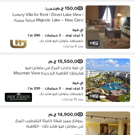
150,000 ج.م
شهرياً
Luxury Villa for Rent | Direct Lake View |
Majestic Lake – New Cairo فرصة مميزة
للإيجار للأجانب فقط داخل فيلا فاخرة
اي فيلا
بإطلالة مباشرة على Majestic Lake و
3 غرف نوم
•
3 حمامات
•
290 م٢
كومباوند ماونتن فيو هايد بارك، التج…
10
منذ 5 ساعات
15,550,000 ج.م
اي فيلا جاردن للبيع في ماونتن فيو
هايدبارك القاهرة الجديدة Mountain View
Hyde park موقع مميز فيو على
اي فيلا
المساحات الخضراء
3 غرف نوم
•
3 حمامات
•
230 م٢
كومباوند ماونتن فيو هايد بارك، التج…
10
منذ 10 ساعات
14,900,000 ج.م
بموقع مميز شقة كاملة التشطيب للبيع
في ماونتن فيو هايد بارك - القاهرة
الجديدة