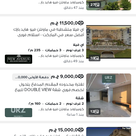
كومباوند ماونتن فيو هايد بارك، التج…
27
منذ 47 دقائق
11,500,000 ج.م
اي فيلا متشطبه في ماونتن فيو هايد بارك
أفضل سعر في الماركت - استلام فورى
بحري تطل علي مساحه خضراء
اي فيلا
3 غرف نوم
•
3 حمامات
•
235 م٢
كومباوند ماونتن فيو هايد بارك، التج…
10
منذ 49 دقائق
9,000,000 ج.م
دفعة الأولى
900,000 ج.م
لفترة محدوده المقدم المدفع يتحول
لخصم فوري شقة DOUBLE VIEW للبيع
ارقي موقع يربط بين القاهرة الجديدة و
شقة
مدينة المستقبل دقايق من لاميرادا و
2 غرف نوم
•
2 حمامات
•
160 م٢
روسيل سيتى
كومباوند ماونتن فيو هايد بارك، التج…
12
منذ 1 ساعة
15,000,000 ج.م