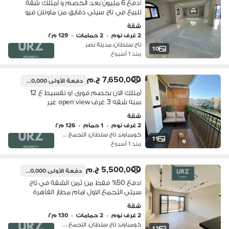
ادفع 6 مليون بعد الخصم و امتلك شقة
للبيع في تاج سيتي دقايق من ماونتن فيو
و بالم هيلز التجمع و ميفيدا و هايد بارك و
شقة
مدينتي و سراى و الرحاب و الشروق
2 غرف نوم
•
2 حمامات
•
129 م٢
تاج سلطان، مدينة نصر
10
منذ 1 أسبوع
7,650,000 ج.م
دفعة الأولى
1,000,000 ج.م
أمتلك الان بخصم فورى او تقسيط ع 12
سنه شقه 3 غرف open view غير
مجروحه نهائى على طريق السويس أمام
شقة
مدينتى بالقرب من الرحاب ماونتن فيو هايد
2 غرف نوم
•
1 حمام
•
126 م٢
بارك سوديك
كومباوند تاج سلطان، التجمع الاول
11
منذ 1 أسبوع
5,500,000 ج.م
دفعة الأولى
1,100,000 ج.م
ادفع 50% فقط من ثمن الشقة في تاج
سيتي التجمع الاول امام مطار القاهرة
وبالقرب من مدينتي و بالم هيلز و ميفيدا و
شقة
هايد بارك و ماونتن فيو
2 غرف نوم
•
2 حمامات
•
130 م٢
كومباوند تاج سلطان، التجمع الاول
12