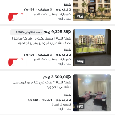
المساحة المبنية: 154 متر مربع - 2 نوم - 3
شقة
حمامات
2 غرف نوم
•
3 حمامات
•
154 م٢
كومباوند ديستريكت 5، التجمع الخامس
11
منذ 2 أيام
9,325,380 ج.م
دفعة الأولى
8,348,560 ج.م
شقة للبيع | ديستريكت 5 | شركة مراكز |
نصف تشطيب | موقع متميز | جاهزة
للتسليم | المساحة المبنية 126 متر | 2
شقة
غرفة نوم | 3 حمام
2 غرف نوم
•
3 حمامات
•
126 م٢
كومباوند ديستريكت 5، التجمع الخامس
16
منذ 2 أيام
3,500,000 ج.م
شقة للبيع ٣ غرف في شارع ابو المحاسن
الشاذلي العجوزه
شقة
3 غرف نوم
•
1 حمام
•
140 م٢
العجوزة، الجيزة
11
منذ 3 أيام