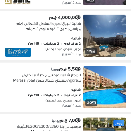
منذ 2 أسابيع
4,000,000 ج.م
شاليه للبيع اجوره الساحل الشمالي امام
مراسي بحري ٢ غرفه نوم ٢ حمام —-
agora northcoast
شاليه
2 غرف نوم
•
2 حمامات
•
115 م٢
اجورا، سيدي عبد الرحمن
12
منذ 3 أسابيع
5,500 ج.م
يومياً
للإيجار شاليه غرفتين مكيف بالكامل
بAgora بسيدي عبدالرحمن امام Marassi
شاليه
2 غرف نوم
•
2 حمامات
•
110 م٢
اجورا، سيدي عبد الرحمن
20
منذ 4 أسابيع
7,000 ج.م
يومياً
مميز
مرسيدس بنز E200/E300/E350/للأيجار