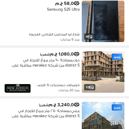
58,000 ج.م
Samsung S25 Ultra
شارع ابو المحاسن الشاذلي، العجوزة
4
منذ 9 ساعات
1,080,000 ج.م
شهرياً
مميز
دور بمساحة ٩٠٠ متر مربع للايجار في
district 5 من شركه marakez مباشرة على
على طريق العين السخنة في التجمع
الخامس القاهرة الجديدة
كومباوند ديستريكت 5، التجمع الخامس
10
منذ 20 ساعات
3,240,000 ج.م
شهرياً
مميز
مبني بمساحة ٢٧٠٠ متر مربع للايجار في
district 5 من شركه marakez مباشرة على
طريق العين السخنة في التجمع الخامس
القاهرة الجديدة