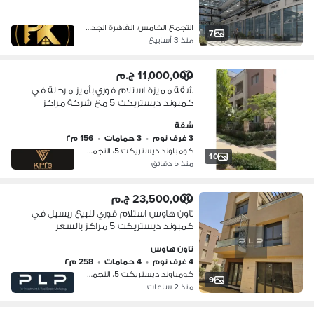
التجمع الخامس، القاهرة الجديدة
7
منذ 3 أسابيع
11,000,000 ج.م
شقة مميزة استلام فوري بأميز مرحلة في
كمبوند ديستريكت 5 مع شركة مراكز
بأقل سعر في الماركت
شقة
3 غرف نوم
•
3 حمامات
•
156 م٢
كومباوند ديستريكت 5، التجمع الخامس
10
منذ 5 دقائق
23,500,000 ج.م
تاون هاوس استلام فوري للبيع ريسيل في
كمبوند ديستريكت 5 مراكز بالسعر
القديم اقل سعر في الماركت لسرعة
تاون هاوس
البيع جاهزه للمعاينه
4 غرف نوم
•
4 حمامات
•
258 م٢
كومباوند ديستريكت 5، التجمع الخامس
9
منذ 2 ساعات