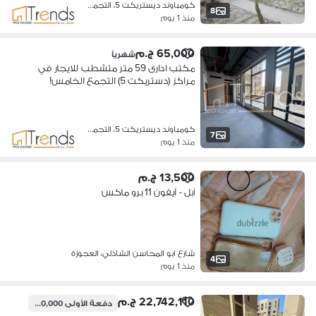
كومباوند ديستريكت 5، التجمع الخامس
8
منذ 1 يوم
65,000 ج.م
شهرياً
مكتب ادارى 59 متر متشطب للايجار في
مراكز (دستريكت 5) التجمع الخامس!
استلام فورى !! لم يستخدم من قبل !
كومباوند ديستريكت 5، التجمع الخامس
7
منذ 1 يوم
13,500 ج.م
آبل - آيفون 11 برو ماكس
شارع ابو المحاسن الشاذلي، العجوزة
4
منذ 1 يوم
22,742,110 ج.م
دفعة الأولى
14,500,000 ج.م