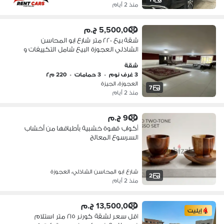
منذ 2 أيام
5,500,000 ج.م
شقة بيع ٢٢٠ متر شارع ابو المحاسن
الشاذلي العجوزة البيع شامل التكييفات و
المطبخ
شقة
3 غرف نوم
•
3 حمامات
•
220 م٢
العجوزة، الجيزة
7
منذ 2 أيام
900 ج.م
أكواب قهوة خشبية بأطباقها من أخشاب
السرسوع المعالج
شارع ابو المحاسن الشاذلي، العجوزة
2
منذ 2 أيام
13,500,000 ج.م
إيليت
اقل سعر لشقة كورنر ٢١٥ متر استلام