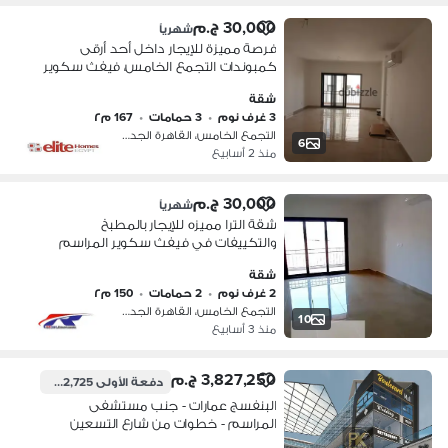
30,000 ج.م
شهرياً
فرصة مميزة للإيجار داخل أحد أرقى
كمبوندات التجمع الخامس، فيفث سكوير
– المراسم.
شقة
3 غرف نوم
•
3 حمامات
•
167 م٢
التجمع الخامس، القاهرة الجديدة
6
منذ 2 أسابيع
30,000 ج.م
شهرياً
شقة الترا مميزه للإيجار بالمطبخ
والتكييفات في فيفث سكوير المراسم
التجمع الخامس
شقة
2 غرف نوم
•
2 حمامات
•
150 م٢
التجمع الخامس، القاهرة الجديدة
10
منذ 3 أسابيع
3,827,250 ج.م
دفعة الأولى
382,725 ج.م
البنفسج عمارات - جنب مستشفى
المراسم - خطوات من شارع التسعين
الشمالي