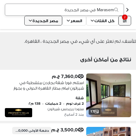
Marasem في مصر الجديدة
2
كل الفئات
السعر
مصر الجديدة
للأسف، لم نعثر على أي شيء في مصر الجديدة ، القاهرة.
نتائج من أماكن أخرى
7,360,000 ج.م
استلم فورا شقة بجاردن متشطبة في
شيراتون امام مطار القاهرة الدولي و بجوار
سيتي سنتر الماظة و تاج سيتي و وصال و
شقة
المراسم و راديسون ريزيدنس
2 غرف نوم
•
2 حمامات
•
138 م٢
ستودا ريزيدنس، شيراتون
17
منذ 2 أسابيع
3,500,000 ج.م
دفعة الأولى
2,800,000 ج.م