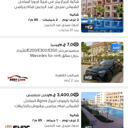
شاليه للبيع متر في قرية اجورا الساحل
الشمالي سيدي عبد الرحمن امام مراسي
فرصة استثمارية اقل بمليون جنيه من سعر
شاليه
الشركة تسليم 2027
2 غرف نوم
•
2 حمامات
•
85 م٢
اجورا، سيدي عبد الرحمن
11
منذ 21 ساعات
7,000 ج.م
يومياً
مميز
مرسيدس بنز E200/E300/E350/للأيجار
بدون سائق Marsedes for rent
شيراتون، القاهرة
8
منذ 2 أيام
3,400,000 ج.م
قابل للتفاوض
شاليه بالوروف للبيع Agora الساحل
الشمالى امام مراسى مفروش بالتكيفات
شاليه
2 غرف نوم
•
1 حمام
•
85 م٢
اجورا، سيدي عبد الرحمن
8