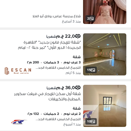
شارع مدرسة عباس، بولاق أبو العلا
2
منذ 3 أسابيع
22,000 ج.م
شهرياً
*شقة للإيجار قانون جديد* *القاهرة
الجديدة | الدور الأول* *تمر حنة ٢ - امام
كمبوند المراسم
شقة
3 غرف نوم
•
3 حمامات
•
200 م٢
التجمع الخامس، القاهرة الجديدة
15
منذ 5 أيام
36,000 ج.م
شهرياً
شقة أول سكن للإيجار في فيفث سكوير
بالمطبخ والتكييفات
شقة
2 غرف نوم
•
2 حمامات
•
132 م٢
التجمع الخامس، القاهرة الجديدة
10
منذ 1 أسبوع