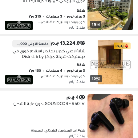
فوري للبيع في كمبوند ديستركت ٥
شركة مراكز District 5 by Marakez
شقة
3 غرف نوم
•
3 حمامات
•
215 م٢
كومباوند ديستريكت 5، التجمع الخامس
11
منذ 2 أيام
13,224,816 ج.م
دفعة الأولى
12,000,000 ج.م
إيليت
شقة ارضي كورنر بجاردن استلام فوري في
ديستركت شركة مراكز District 5 by
Marakez
شقة
3 غرف نوم
•
4 حمامات
•
160 م٢
كومباوند ديستريكت 5، التجمع الخامس
10
منذ 2 أيام
400 ج.م
SOUNDCORE R50i VI بدون علبه الشحن
شارع ابو المحاسن الشاذلي، العجوزة
منذ 2 أيام