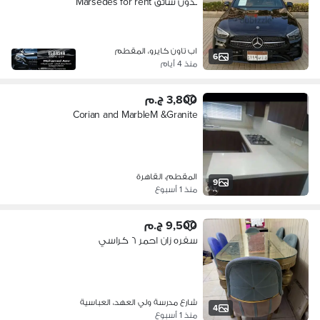
بدون سائق Marsedes for rent
اب تاون كايرو، المقطم
6
منذ 4 أيام
3,800 ج.م
Corian and MarbleM &Granite
المقطم، القاهرة
9
منذ 1 أسبوع
9,500 ج.م
سفره زان احمر ٦ كراسي
شارع مدرسة ولي العهد، العباسية
4
منذ 1 أسبوع