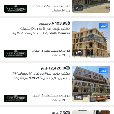
كومباوند ديستريكت 5، التجمع الخامس
9
منذ 20 ساعات
103,950 ج.م
شهرياً
مميز
مكتب للإيجار في District 5 لشركة
Marakez بالقاهرة الجديدة مساحة ٧٧ متر
مربع بمدخل خاص
كومباوند ديستريكت 5، التجمع الخامس
5
منذ 21 ساعات
12,420,000 ج.م
مميز
مكتب مؤجر للبيع بعائد ٧. ٢٪؜ بمساحة ٦٩
متر مربع للايجار في district 5 من شركه
marakez مباشرة على طريق العين
السخنة في التجمع الخامس القاهرة
الجديدة
كومباوند ديستريكت 5، التجمع الخامس
5
منذ 21 ساعات
7,500 ج.م