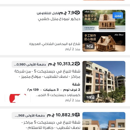
7,900 ج.م
قابل للتفاوض
مميز
ديكور نموذج منزل خشبي
شارع ابو المحاسن الشاذلي، العجوزة
5
منذ 2 أيام
10,313,220 ج.م
دفعة الأولى
7,790,980 ج.م
شقة للبيع في ديستريكت 5 - من شركة
مراكز - نصف تشطيب - موقع متميز -
المساحة المبنية: 139 متر مربع - 2 نوم - 3
شقة
حمامات
2 غرف نوم
•
3 حمامات
•
139 م٢
كومباوند ديستريكت 5، التجمع الخامس
10
منذ 2 أيام
10,882,934 ج.م
دفعة الأولى
7,932,968 ج.م
شقة للبيع في ديستريكت 5 مراكز -
نصف تشطيب - جاهزة للاستلام -