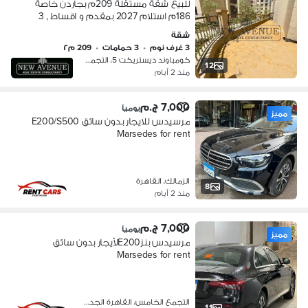
للبيع شقة مستقلة 209م بجاردن خاصة
186م استلام 2027 بمقدم و اقساط , 3
غرف نوم و غرفه نانى في كمبوند
شقة
ديستركت 5 مراكز
3 غرف نوم
•
3 حمامات
•
209 م٢
كومباوند ديستريكت 5، التجمع الخامس
12
منذ 2 أيام
7,000 ج.م
يومياً
مميز
مرسيدس للايجار بدون سائق E200/S500
Marsedes for rent
الزمالك، القاهرة
8
منذ 2 أيام
7,000 ج.م
يومياً
مميز
مرسيدس بنزE200لأيجار بدون سائق
Marsedes for rent
التجمع الخامس، القاهرة الجديدة
11