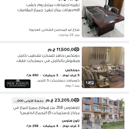
ترابيزه اجتماعات ميتنج روم خشب
mdfدهانات متاح تنفيذ جميع المقاسات
شارع ابو المحاسن الشاذلي، العجوزة
منذ 23 ساعات
11,500,000 ج.م
دوبلكس جاهز للسكن، تشطيب كامل
ومفروش بالكامل، في ديستركت فايف،
القاهرة الجديدة، من شركة مراكز.
دوبلكس
5 غرف نوم
•
3 حمامات
•
450 م٢
كومباوند ديستريكت 5، التجمع الخامس
12
منذ 1 يوم
23,205,000 ج.م
دفعة الأولى
20,105,000 ج.م
تاونهاوس 258 متر (موقع مميز) للبيع في
مراكز (دستريكت 5) التجمع الخامس!
استلام فورى !
تاون هاوس
3 غرف نوم
•
4 حمامات
•
258 م٢