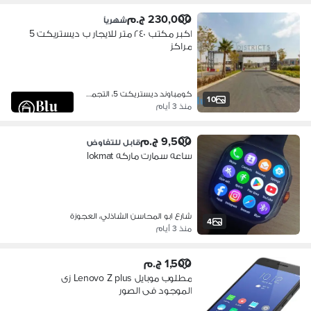
230,000 ج.م
شهرياً
اكبر مكتب ٢٤٠ متر للايجار ب ديستريكت 5
مراكز
كومباوند ديستريكت 5، التجمع الخامس
10
منذ 3 أيام
9,500 ج.م
قابل للتفاوض
ساعه سمارت ماركه lokmat
شارع ابو المحاسن الشاذلي، العجوزة
4
منذ 3 أيام
1,500 ج.م
مطلوب موبايل Lenovo Z plus زى
الموجود فى الصور