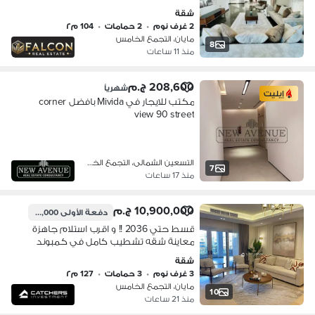
كمبوند مايان التجمع الخامس بين سوان
شقة
ليك حسن علام و LMD دقايق من HYDE
2 غرف نوم
•
2 حمامات
•
104 م٢
PARK & MIVIDA
مايان، التجمع الخامس
8
منذ 11 ساعات
208,600 ج.م
شهرياً
إيليت
مكتب للايجار في Mivida بافضل corner
view 90 street
التسعين الشمالى، التجمع الخامس
7
منذ 17 ساعات
10,900,000 ج.م
دفعة الأولى
1,090,000 ج.م
قسط حتي 2036 !! و اقرب استلام جاهزة
معاينة شقه تشطيب كامل في كمبوند
مايان التجمع الخامس دقايق للجامعه
شقة
الامريكيه و بجوار ميفيدا و هايد بارك
3 غرف نوم
•
3 حمامات
•
127 م٢
مايان، التجمع الخامس
10
منذ 21 ساعات