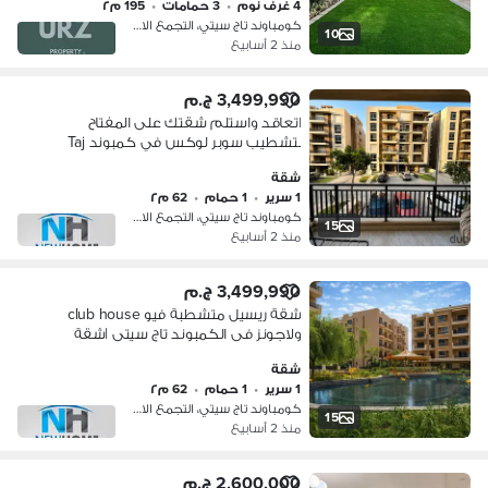
4 غرف نوم
•
3 حمامات
•
195 م٢
سوديك
كومباوند تاج سيتي، التجمع الاول
10
منذ 2 أسابيع
3,499,990 ج.م
اتعاقد واستلم شقتك على المفتاح
بتشطيب سوبر لوكس في كمبوند Taj
City |شقة للبيع ريسيل - مدينة نصر -
شقة
ميفيدا
1 سرير
•
1 حمام
•
62 م٢
كومباوند تاج سيتي، التجمع الاول
15
منذ 2 أسابيع
3,499,990 ج.م
شقة ريسيل متشطبة فيو club house
ولاجونز فى الكمبوند تاج سيتى |شقة
للبيع ريسيل - مدينة نصر - ميفيدا - taj city
شقة
1 سرير
•
1 حمام
•
62 م٢
كومباوند تاج سيتي، التجمع الاول
15
منذ 2 أسابيع
2,600,000 ج.م