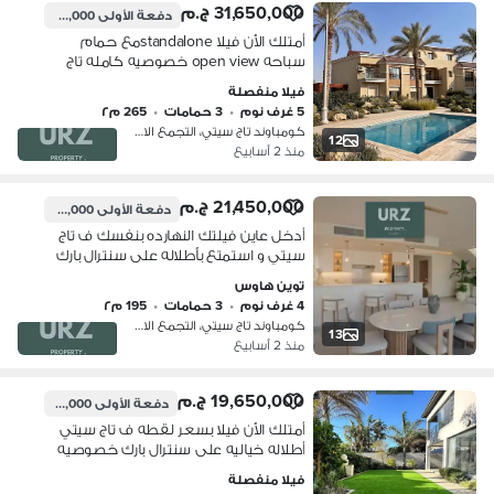
31,650,000 ج.م
دفعة الأولى
4,800,000 ج.م
أمتلك الأن فيلا standaloneمع حمام
سباحه open view خصوصيه كامله تاج
سيتي على طريق السويس بالقرب من
فيلا منفصلة
مدينتي دقايق من سوان ليك و بالقرب من
5 غرف نوم
•
3 حمامات
•
265 م٢
هايد بارك ستون
كومباوند تاج سيتي، التجمع الاول
12
منذ 2 أسابيع
21,450,000 ج.م
دفعة الأولى
3,100,000 ج.م
أدخل عاين فيلتك النهارده بنفسك ف تاج
سيتي و استمتع بأطلاله على سنترال بارك
خصوصيه كامله بجوار الرحاب دقايق من
توين هاوس
سوان ليك بالقرب من مفيدا و سوديك
4 غرف نوم
•
3 حمامات
•
195 م٢
كومباوند تاج سيتي، التجمع الاول
13
منذ 2 أسابيع
19,650,000 ج.م
دفعة الأولى
3,100,000 ج.م
أمتلك الأن فيلا بسعر لقطه ف تاج سيتي
أطلاله خياليه على سنترال بارك خصوصيه
كامله على طريق السويس امام المطار
فيلا منفصلة
دقايق من سوان ليك بالقرب من مفيدا و