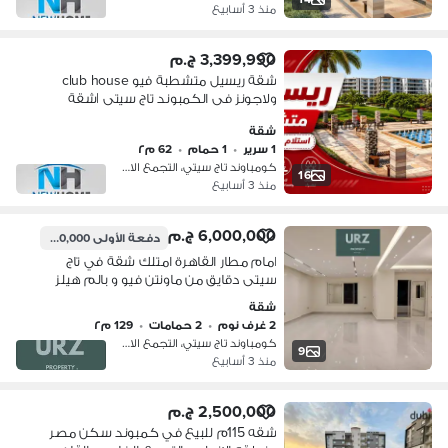
منذ 3 أسابيع
3,399,990 ج.م
شقة ريسيل متشطبة فيو club house
ولاجونز فى الكمبوند تاج سيتى |شقة
للبيع ريسيل - مدينة نصر - ميفيدا - taj city
شقة
1 سرير
•
1 حمام
•
62 م٢
كومباوند تاج سيتي، التجمع الاول
16
منذ 3 أسابيع
6,000,000 ج.م
دفعة الأولى
1,200,000 ج.م
امام مطار القاهرة امتلك شقة في تاج
سيتى دقايق من ماونتن فيو و بالم هيلز
التجمع و ميفيدا و هايد بارك و ذا سباين
شقة
مدينتي و سراى و الرحاب و الشروق
2 غرف نوم
•
2 حمامات
•
129 م٢
كومباوند تاج سيتي، التجمع الاول
9
منذ 3 أسابيع
2,500,000 ج.م
شقه 115م للبيع في كمبوند سكن مصر