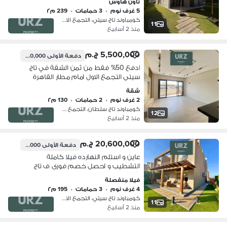
تاون هاوس
بالقرب من سوديك و الباتيو لافيستا
5 غرف نوم
•
3 حمامات
•
239 م٢
سعاده
كومباوند تاج سيتي، التجمع الاول
11
منذ 2 أسابيع
5,500,000 ج.م
دفعة الأولى
1,100,000 ج.م
ادفع 50% فقط من ثمن الشقة في تاج
سيتي التجمع الاول امام مطار القاهرة
وبالقرب من مدينتي و بالم هيلز و ميفيدا و
شقة
هايد بارك و ماونتن فيو
2 غرف نوم
•
2 حمامات
•
130 م٢
كومباوند تاج سلطان، التجمع الاول
12
منذ 2 أسابيع
20,600,000 ج.م
دفعة الأولى
3,100,000 ج.م
عاين و استلم النهارده فيلا كاملة
التشطيب و احصل خصم فورى ف تاج
سيتي أطلاله خياليه سنترال بارك خصوصيه
فيلا منفصلة
كامله بجوار سوان ليك الرحاب بالقرب من
4 غرف نوم
•
3 حمامات
•
195 م٢
مفيدا سوديك
كومباوند تاج سيتي، التجمع الاول
11
منذ 2 أسابيع