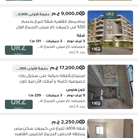
9,000,000 ج.م
دفعة الأولى
900,000 ج.م
امام مطار القاهرة شقة للبيع بخصم
50% في كمبوند تاج سيتى التجمع الاول
بالقرب من بالم هيلز التجمع و ميفيدا و
شقة
هايد بارك و بريفادو مدينتي و سراى و
3 غرف نوم
•
2 حمامات
•
131 م٢
الرحاب
كومباوند تاج سيتي، التجمع الاول
13
منذ 6 أيام
17,200,000 ج.م
دفعة الأولى
2,100,000 ج.م
استمتع بأطلاله خياليه على سنترال بارك
خصوصيه كامله و أمتلك الأن فيلا تاون
هاوس مع حمام سباحه بسعر لقطه جدا
تاون هاوس
دقايق من سوان ليك و بالقرب من مفيدا و
5 غرف نوم
•
3 حمامات
•
239 م٢
سوديك
كومباوند تاج سيتي، التجمع الاول
13
منذ 6 أيام
2,250,000 ج.م
شقه 106م للبيع في كمبوند سكن مصر
منطقه الاندلس التجمع الخامس القاهره