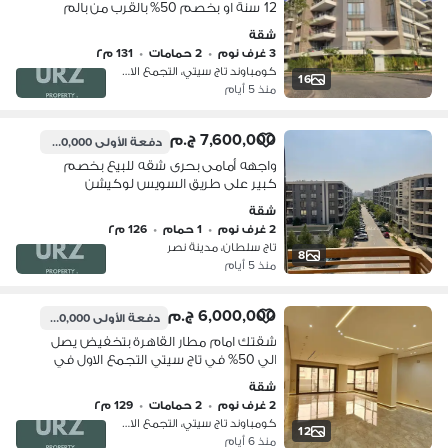
12 سنة او بخصم 50% بالقرب من بالم
هيلز التجمع و ميفيدا و هايد بارك و
شقة
مدينتي و سراى و الرحاب و الشروق
3 غرف نوم
•
2 حمامات
•
131 م٢
كومباوند تاج سيتي، التجمع الاول
16
منذ 5 أيام
7,600,000 ج.م
دفعة الأولى
1,200,000 ج.م
واجهه أمامى بحرى شقه للبيع بخصم
كبير على طريق السويس لوكيشن
استراتيجى دقائق من تاج سيتى و مدينة
شقة
نصر و مطار القاهره و مفيدا
2 غرف نوم
•
1 حمام
•
126 م٢
تاج سلطان، مدينة نصر
8
منذ 5 أيام
6,000,000 ج.م
دفعة الأولى
1,100,000 ج.م
شقتك امام مطار القاهرة بتخفيض يصل
الي 50% في تاج سيتي التجمع الاول في
ارقي مرحلة بجوار تاج سلطان ودقايق من
شقة
ماونتن فيو و بالم هيلز و ميفيدا
2 غرف نوم
•
2 حمامات
•
129 م٢
كومباوند تاج سيتي، التجمع الاول
12
منذ 6 أيام