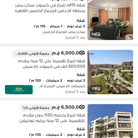
شقه 115م للبيع في كمبوند سكن مصر
منطقه الاندلس التجمع الخامس القاهره
الجديده علي محور الجامعه الامريكيه و
شقة
دقائق ل 90 الجنوبي و دقيقتين ل طريق
3 غرف نوم
•
1 حمام
•
115 م٢
العين السخنه الجديد و دقائق ل محور
سكن مصر، التجمع الخامس
جمال عبدالناصر و محمد نجيب و كمبوند
16
منذ 2 أسابيع
هايد بارك و كمبوند ميفيدا و كمبوند
لمورا
6,000,000 ج.م
دفعة الأولى
500,000 ج.م
شقه للبيع تقسيط علي 12 سنه مقدم
500,000 الف في كمبوند تاج سيتي
قريبه من ميفيدا و سور في سور مع
شقة
سيتي سنتر الماظه || taj city
2 غرف نوم
•
2 حمامات
•
120 م٢
كومباوند تاج سيتي، التجمع الاول
10
منذ 3 أسابيع
6,500,000 ج.م
دفعة الأولى
0%
شقه للبيع بخصم 50% بدون مقدم
بالتقسيط على 12 سنه ببرايم لوكيشن
في كمبوند تاج سيتي Taj city بجوار المطار
شقة
و كمبوند ميفيدا في التجمع
2 غرف نوم
•
2 حمامات
•
135 م٢