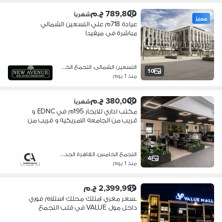
789,800 ج.م
شهرياً
مميز
عيادة 718م علي التسعين الشمالي
مباشرة في ميفيدا
التسعين الشمالى، التجمع الخامس
10
منذ 1 يوم
380,000 ج.م
شهرياً
مكتب اداري للايجار 195م في EDNC و
قريب من الجامعه الامريكيه و قريب من
ميفيدا - متشطب بالتكيفات - التجمع
الخامس
التجمع الخامس، القاهرة الجديدة
4
منذ 1 يوم
2,399,999 ج.م
بسعر مغري امتلك محلك استلام فوري
داخل مول VALUE في قلب التجمع
الخامس| شارع التسعين - محل للبيع -