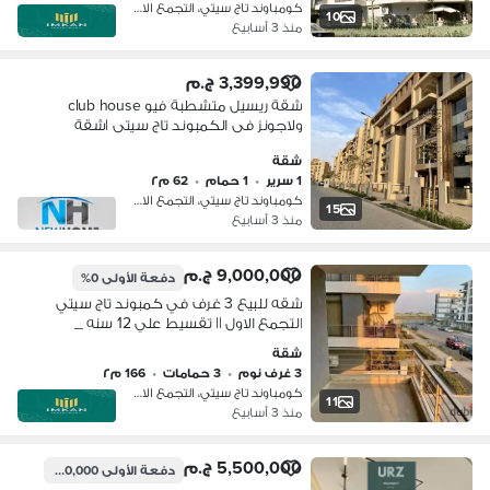
كومباوند تاج سيتي، التجمع الاول
10
منذ 3 أسابيع
3,399,990 ج.م
شقة ريسيل متشطبة فيو club house
ولاجونز فى الكمبوند تاج سيتى |شقة
للبيع ريسيل - مدينة نصر - ميفيدا - taj city
شقة
1 سرير
•
1 حمام
•
62 م٢
كومباوند تاج سيتي، التجمع الاول
15
منذ 3 أسابيع
9,000,000 ج.م
دفعة الأولى
0%
شقه للبيع 3 غرف في كمبوند تاج سيتي
التجمع الاول || تقسيط علي 12 سنه _
50% خصم علي الكاش _ بجوار كمبوند
شقة
ميفيدا ومصر الجديده وشيراتون taj city
3 غرف نوم
•
3 حمامات
•
166 م٢
كومباوند تاج سيتي، التجمع الاول
11
منذ 3 أسابيع
5,500,000 ج.م
دفعة الأولى
1,100,000 ج.م