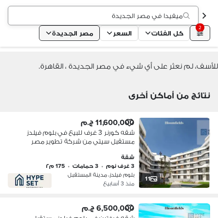
ميفيدا في مصر الجديدة
2
كل الفئات
السعر
مصر الجديدة
للأسف، لم نعثر على أي شيء في مصر الجديدة ، القاهرة.
نتائج من أماكن أخرى
11,600,000 ج.م
شقه كورنر 3 غرف للبيع في بلوم فيلدز
مستقبل سيتي من شركة تطوير مصر
بمقدم 5% و تقسيط علي 10 سنوات بدون
شقة
فوائد
3 غرف نوم
•
3 حمامات
•
175 م٢
بلوم فيلدز، مدينة المستقبل
11
منذ 3 أسابيع
6,500,000 ج.م