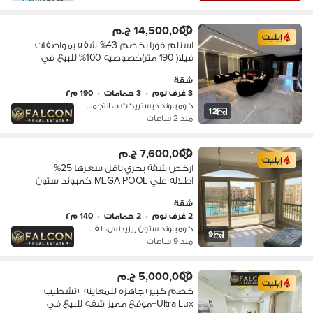
14,500,000 ج.م
إيليت
استلم فورا بخصم 43% شقه بمواصفات
فيلا( 190 متر)خصوصيه 100% للبيع في
ديستريكت 5 - District 5 التجمع الخامس
شقة
دقائق من ميفيدا وهايد بارك وماونتن فيو
3 غرف نوم
•
3 حمامات
•
190 م٢
كومباوند ديستريكت 5، التجمع الخامس
12
منذ 2 ساعات
7,600,000 ج.م
إيليت
ارخص شقة بحري باقل سعرها 25%
اطلاله علي MEGA POOL كمبوند ستون
ريزيدنس التجمع الخامس | Stone
شقة
Residence دقايق الي ماونتن فيو و
2 غرف نوم
•
2 حمامات
•
140 م٢
ميفيدا و بالم هيلز و AUC
كومباوند ستون ريزيدنس، القطامية
9
منذ 9 ساعات
5,000,000 ج.م
إيليت
خصم كبير+جاهزه للمعاينه +تشطيب
Ultra Lux+موقع مميز شقه للبيع في