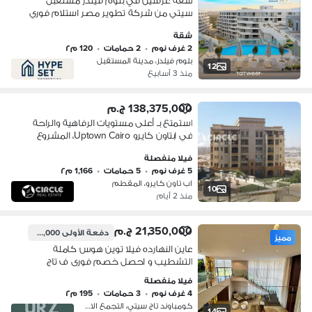
شقه غرفتين في بلوم فيلدز مستقبل
سيتي من شركة تطوير مصر استلام فوري
بمقدم 10% و تقسيط علي 10 سنوات
شقة
بدون فوائد
2 غرف نوم
•
2 حمامات
•
120 م٢
بلوم فيلدز، مدينة المستقبل
12
منذ 3 أسابيع
138,375,000 ج.م
استمتع بـ أعلى مستويات الرفاهية والراحة
في ابتاون كايرو Uptown Cairo، المشروع
السكني المميز من شركة إعمار مصر
فيلا منفصلة
Emaar Misr في القاهرة الجديدة.
5 غرف نوم
•
5 حمامات
•
1,166 م٢
اب تاون كايرو، المقطم
10
منذ 2 أيام
21,350,000 ج.م
دفعة الأولى
3,100,000 ج.م
مميز
عاين النهارده فيلا توين هوس كاملة
التشطيب و احصل خصم فورى ف تاج
سيتي أطلاله خياليه سنترال بارك خصوصيه
فيلا منفصلة
كامله بجوار سوان ليك الرحاب بالقرب من
4 غرف نوم
•
3 حمامات
•
195 م٢
سوديك
كومباوند تاج سيتي، التجمع الاول
14