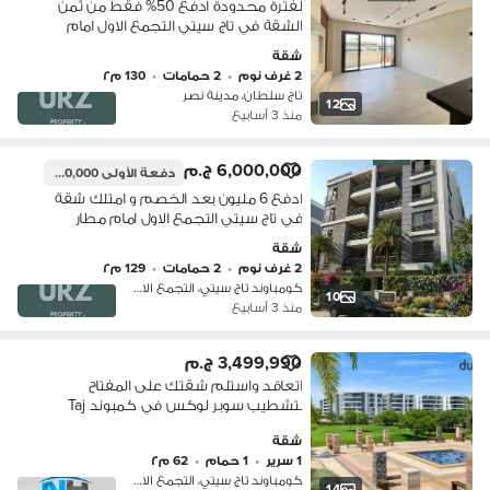
لفترة محدودة ادفع 50% فقط من ثمن
الشقة في تاج سيتي التجمع الاول امام
مطار القاهرة وبالقرب من مدينتي و بالم
شقة
هيلز و ميفيدا و هايد بارك و ماونتن فيو
2 غرف نوم
•
2 حمامات
•
130 م٢
تاج سلطان، مدينة نصر
12
منذ 3 أسابيع
6,000,000 ج.م
دفعة الأولى
1,100,000 ج.م
ادفع 6 مليون بعد الخصم و امتلك شقة
في تاج سيتي التجمع الاول امام مطار
القاهرة في ارقي مرحلة بجوار تاج سلطان
شقة
ودقايق من ماونتن فيو و بالم هيلز و
2 غرف نوم
•
2 حمامات
•
129 م٢
ميفيدا
كومباوند تاج سيتي، التجمع الاول
10
منذ 3 أسابيع
3,499,990 ج.م
اتعاقد واستلم شقتك على المفتاح
بتشطيب سوبر لوكس في كمبوند Taj
City |شقة للبيع ريسيل - مدينة نصر -
شقة
ميفيدا
1 سرير
•
1 حمام
•
62 م٢
كومباوند تاج سيتي، التجمع الاول
14