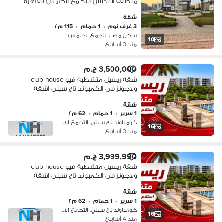
منطقه الاندلس التجمع الخامس القاهره
الجديده علي محور الجامعه الامريكيه و
شقة
دقائق ل 90 الجنوبي و دقيقتين ل طريق
3 غرف نوم
•
1 حمام
•
115 م٢
العين السخنه الجديد و دقائق ل محور
سكن مصر، التجمع الخامس
جمال عبدالناصر و محمد نجيب و كمبوند
10
منذ 3 أسابيع
هايد بارك و كمبوند ميفيدا و كمبوند
لمورا
3,500,000 ج.م
شقة ريسيل متشطبة فيو club house
ولاجونز فى الكمبوند تاج سيتى |شقة
للبيع ريسيل - مدينة نصر - ميفيدا - taj city
شقة
1 سرير
•
1 حمام
•
62 م٢
كومباوند تاج سيتي، التجمع الاول
16
منذ 3 أسابيع
3,999,990 ج.م
شقة ريسيل متشطبة فيو club house
ولاجونز فى الكمبوند تاج سيتى |شقة
للبيع ريسيل - مدينة نصر - ميفيدا - taj city
شقة
1 سرير
•
1 حمام
•
62 م٢
كومباوند تاج سيتي، التجمع الاول
16
منذ 4 أسابيع