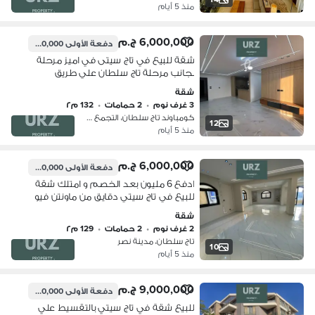
منذ 5 أيام
6,000,000 ج.م
دفعة الأولى
1,200,000 ج.م
شقة للبيع في تاج سيتى في اميز مرحلة
بجانب مرحلة تاج سلطان علي طريق
السويس دايركت بالقرب من بريفادو
شقة
مدينتى و سراى ودقايق من هايد بارك و
3 غرف نوم
•
2 حمامات
•
132 م٢
ميفيدا
كومباوند تاج سلطان، التجمع الاول
12
منذ 5 أيام
6,000,000 ج.م
دفعة الأولى
1,100,000 ج.م
ادفع 6 مليون بعد الخصم و امتلك شقة
للبيع في تاج سيتي دقايق من ماونتن فيو
و بالم هيلز التجمع و ميفيدا و هايد بارك و
شقة
مدينتي و سراى و الرحاب و الشروق
2 غرف نوم
•
2 حمامات
•
129 م٢
تاج سلطان، مدينة نصر
10
منذ 5 أيام
9,000,000 ج.م
دفعة الأولى
900,000 ج.م
للبيع شقة في تاج سيتي بالتقسيط علي