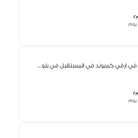
شقه للبيع 3 غرف استلام فوري في ارقي كمبوند في المستقبل في بلوم فيلدز امام مدينتي مباشره بخصم كاش 35% - برايم لوكيشن Bloomfields