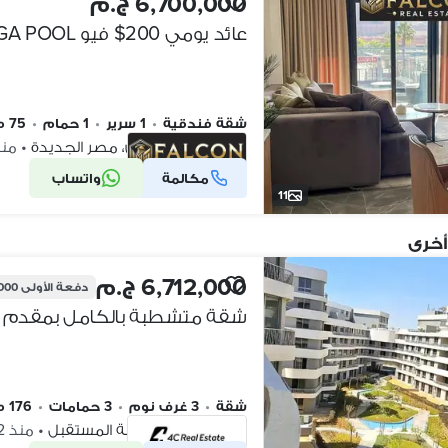
6,700,000 ج.م
شقة فندقية
•
1 سرير
•
1 حمام
•
75 م٢
ماريوت ريزيدنس، مصر الجديدة
•
منذ 4 أس
مكالمة
واتساب
شركة موثقة
11
أخرى
6,712,000 ج.م
دفعة الأولى
0,000
شقة
•
3 غرف نوم
•
3 حمامات
•
176 م٢
بلوم فيلدز، مدينة المستقبل
•
منذ 12 ساعات