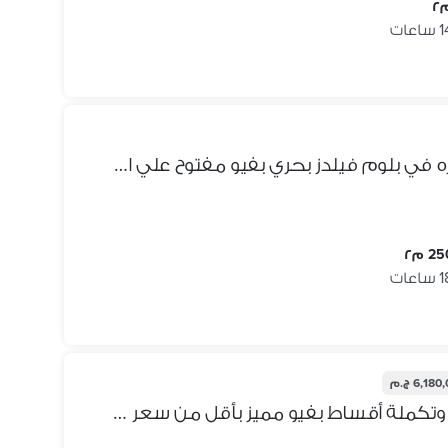
5% مقدم فقط دوبلكس جاهزه في بلوم فيلدز بحري بفيو مفتوح علي اللاند سكيب امام مدينتي في المستقبل سيتي
2 م٢
6,18 ج.م
شقة متشطبة بالكامل بمقدم وتكملة أقساط بفيو مميز بأقل من سعر الشركة ريسيل 3 غرف في بلوم فيلدز Bloomfields المستقبل سيتي بجوار مدينتي وسراي للبيع