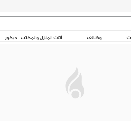
لت
وظائف
أثاث المنزل والمكتب - ديكور