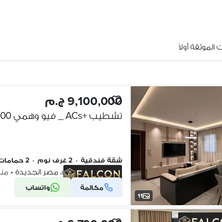
الموثقة أولاً
9,100,000 ج.م
شقة فندقية
•
2 غرف نوم
•
2 حمامات
ماريوت ريزيدنس، مصر الجديدة
•
منذ 4 أس
مكالمة
واتساب
شركة موثقة
11