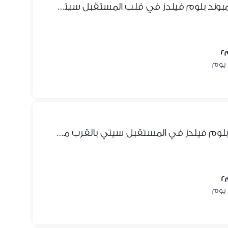
شقه للبيع استلام فورى في كمبوند بلوم فيلدز في قلب المستقبل سيتي وبالقرب من مدينتي بخصم كاش 35% |Bloomfields | Tatweer Misr
شقه للبيع غرفتين في كمبوند بلوم فيلدز في المستقبل سيتي بالقرب من مدينتي بخصم كاش 35% |Bloomfields | Tatweer Misr