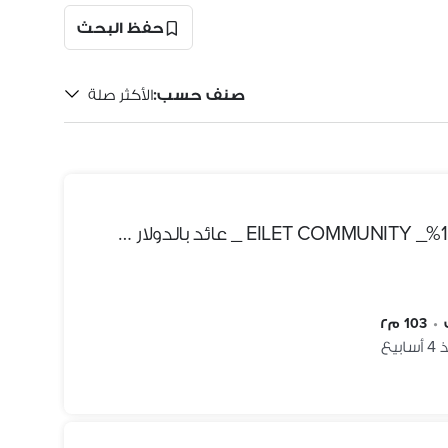
حفظ البحث
صنف حسب
:
الأكثر صلة
تشطيب +ACs _ فيو وهمي 100%_ EILET COMMUNITY _ عائد بالدولار _ شقه للبيع في ماريوت ريزيدنس في هليوبوليس دقايق ل فندق كمبنسكي & مدينتي & مطار القاهره
•
103 م٢
ابيع