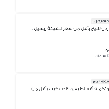
2,480, ج.م
بمقدم وتكملة أقساط شقة جاردن للبيع بأقل من سعر الشركة ريسيل 2 غرف في بلوم فيلدز Bloomfields المستقبل سيتي بجوار مدينتي وسراي
4,000 ج.م
لسرعه البيع شقة للبيع بمقدم وتكملة أقساط بفيو لاندسكيب بأقل من سعر الشركة ريسيل 3 غرف في بلوم فيلدز Bloomfields المستقبل سيتي بجوار مدينتي وسراي