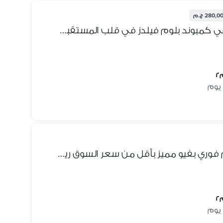
280,0 ج.م
شقه للبيع بالقرب من مدينتي في كمبوند بلوم فيلدز في قلب المستقبل سيتي بخصم كاش 35% |Bloomfields | Tatweer Misr
لسرعه البيع شقة جاردن استلام فوري بفيو مميز بأقل من سعر السوق ريسيل 3 غرف في كمبوند بلوم فيلدز Bloomfields المستقبل سيتي بجوار مدينتي وسراي للبيع