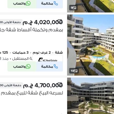
مكالمة
واتساب
شركة موثقة
9
4,020,000 ج.م
دفعة الأولى
000
شقة
•
2 غرف نوم
•
3 حمامات
•
125 م٢
بلوم فيلدز، مدينة المستقبل
•
منذ 13 ساعات
مكالمة
واتساب
شركة موثقة
10
4,700,000 ج.م
دفعة الأولى
,000