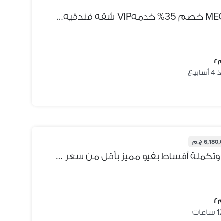
عائد يومي 200$ فيو MEGA POOL خصم 35% خدمهVIP شقه فندقيه في ماريوت ريزيدنس سور بسور من سيتي سنتر الماظه دقايق ل مدينتي و الرحاب Marriott Residence
ابيع
6,18 ج.م
شقة متشطبة بالكامل بمقدم وتكملة أقساط بفيو مميز بأقل من سعر الشركة ريسيل 3 غرف في بلوم فيلدز Bloomfields المستقبل سيتي بجوار مدينتي وسراي للبيع