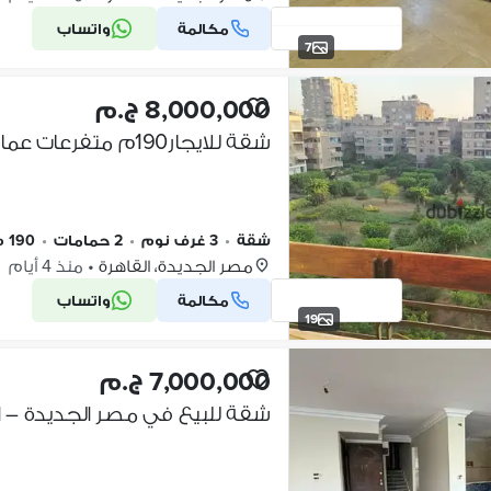
مكالمة
واتساب
7
8,000,000 ج.م
شقة للايجار190م متفرعات عمار بن ياسر فيو حديقة في مصر الجديدة
شقة
•
3 غرف نوم
•
2 حمامات
•
190 م٢
مصر الجديدة، القاهرة
•
منذ 4 أيام
مكالمة
واتساب
19
7,000,000 ج.م