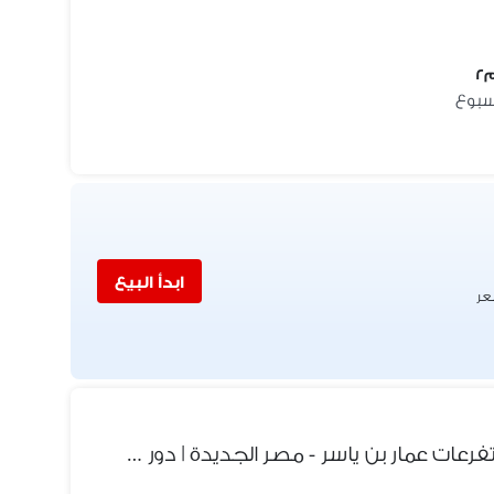
ابدأ البيع
عر
شقة لقطة 189م صافي للبيع تفرعات عمار بن ياسر - مصر الجديدة | دور رابع أمامي بأسانسير على حديقة كبيرة بـ 8 مليون نهائي