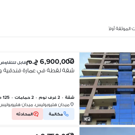
الموثقة أولاً
6,900,000 ج.م
قابل للتفاوض
شقة
•
2 غرف نوم
•
2 حمامات
•
125 م٢
ميدان هليوبوليس، ميدان هليوبوليس
مكالمة
المحادثه
3