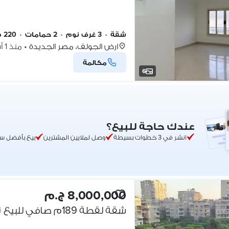
شقة
•
3 غرف نوم
•
2 حمامات
•
220 م٢
ارض الجولف، مصر الجديدة
•
منذ 1 أسبوع
مكالمة
6
عندك حاجة للبيع؟
انشر في 3 خطوات بسيطة
وصل لملايين المشترين
بيع بأفضل س
8,000,000 ج.م