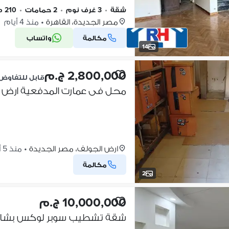
شقة
•
3 غرف نوم
•
2 حمامات
•
210 م٢
مصر الجديدة، القاهرة
•
منذ 4 أيام
مكالمة
واتساب
14
2,800,000 ج.م
قابل للتفاوض
محل فى عمارت المدفعية ارض ال
ارض الجولف، مصر الجديدة
•
منذ 5 أيام
مكالمة
2
10,000,000 ج.م
شقة تشطيب سوبر لوكس بشارع ع