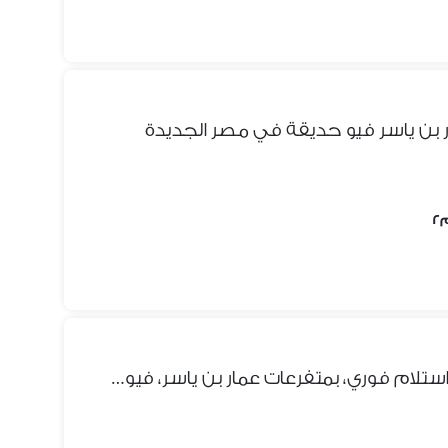
شقة للبيع في مصر الجديدة – استلام فوري، بمتفرعات عمار بن ياسر، فيو حديقة، تشطيب سوبر لوكس، موقع هادئ ومميز قريب من جميع الخدمات ارقى مناطق مصر الجديده