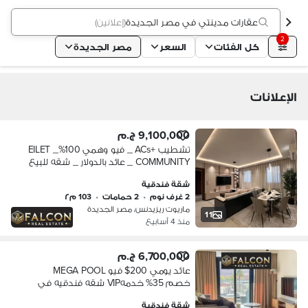
عقارات مدينتي في مصر الجديدة
(
إعلانين
)
2
كل الفئات
السعر
مصر الجديدة
الإعلانات
9,100,000 ج.م
تشطيب +ACs _ فيو وهمي 100%_ EILET
COMMUNITY _ عائد بالدولار _ شقه للبيع
في ماريوت ريزيدنس في هليوبوليس
شقة فندقية
دقايق ل فندق كمبنسكي & مدينتي &
2 غرف نوم
•
2 حمامات
•
103 م٢
مطار القاهره
ماريوت ريزيدنس، مصر الجديدة
11
منذ 4 أسابيع
6,700,000 ج.م
عائد يومي 200$ فيو MEGA POOL
خصم 35% خدمهVIP شقه فندقيه في
ماريوت ريزيدنس سور بسور من سيتي سنتر
شقة فندقية
الماظه دقايق ل مدينتي و الرحاب Marriott