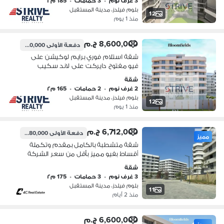
3 غرف نوم
•
3 حمامات
•
185 م٢
بلوم فيلدز، مدينة المستقبل
12
منذ 1 يوم
8,600,000 ج.م
دفعة الأولى
430,000 ج.م
شقة استلام فوري برايم لوكيشن على
فيو مفتوح دايركت على لاند سكيب
بمقدم 5% و المتبقي اقساط على 10
شقة
سنوات في كمبوند "بلوم فيلدز" (Bloom
2 غرف نوم
•
2 حمامات
•
165 م٢
Fields)
بلوم فيلدز، مدينة المستقبل
12
منذ 1 يوم
6,712,000 ج.م
دفعة الأولى
6,180,000 ج.م
مميز
شقة متشطبة بالكامل بمقدم وتكملة
أقساط بفيو مميز بأقل من سعر الشركة
ريسيل 3 غرف في بلوم فيلدز Bloomfields
شقة
المستقبل سيتي بجوار مدينتي وسراي
3 غرف نوم
•
3 حمامات
•
175 م٢
للبيع
بلوم فيلدز، مدينة المستقبل
11
منذ 2 أيام
6,600,000 ج.م