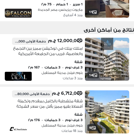
1 سرير
•
1 حمام
•
75 م٢
Residence
ماريوت ريزيدنس، مصر الجديدة
11
منذ 4 أسابيع
نتائج من أماكن أخرى
12,000,000 ج.م
دفعة الأولى
600,000 ج.م
امتلك بيتك في لوكيشن مميز بين التجمع
والعاصمة، قريب من الجامعة الأمريكية
ومدينتي وطريق السويس، وحياة متكاملة
شقة
وسط اللاندسكيب والخدمات!
3 غرف نوم
•
3 حمامات
•
167 م٢
بلوم فيلدز، مدينة المستقبل
14
منذ 3 ساعات
6,712,000 ج.م
دفعة الأولى
6,180,000 ج.م
شقة متشطبة بالكامل بمقدم وتكملة
أقساط بفيو مميز بأقل من سعر الشركة
ريسيل 3 غرف في بلوم فيلدز Bloomfields
شقة
المستقبل سيتي بجوار مدينتي وسراي
3 غرف نوم
•
3 حمامات
•
176 م٢
للبيع
بلوم فيلدز، مدينة المستقبل
9
منذ 18 ساعات