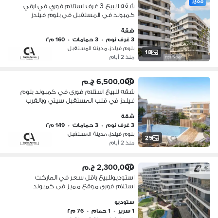
مميز
شقه للبيع 3 غرف استلام فوري في ارقي
كمبوند في المستقبل في بلوم فيلدز
امام مدينتي مباشره بخصم كاش 35% -
شقة
برايم لوكيشن Bloomfields
3 غرف نوم
•
3 حمامات
•
160 م٢
بلوم فيلدز، مدينة المستقبل
18
منذ 2 أيام
6,500,000 ج.م
شقه للبيع استلام فورى في كمبوند بلوم
فيلدز في قلب المستقبل سيتي وبالقرب
من مدينتي بخصم كاش 35%
شقة
|Bloomfields | Tatweer Misr
3 غرف نوم
•
3 حمامات
•
149 م٢
بلوم فيلدز، مدينة المستقبل
25
منذ 2 أيام
2,300,000 ج.م
استوديوللبيع باقل سعر في الماركت
استلام فوري موقع مميز في كمبوند
بلوم فيلدز بجوار سراي ومدينتي
ستوديو
Bloomfields
1 سرير
•
1 حمام
•
76 م٢