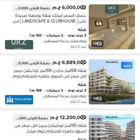
6,000,000 ج.م
دفعة الأولى
1,200,000 ج.م
بنصف السعر امتلك شقة بواجهة صريحة
على [ LANDSCAPE & CLUBHOUSE ] في
مدينة المستقبل بالقرب من اليفا
شقة
المستقبل سيتي و ذا بترفلاي و بجوار
3 غرف نوم
•
2 حمامات
•
160 م٢
مدينتى
بلوم فيلدز، مدينة المستقبل
10
منذ 2 أيام
6,889,000 ج.م
دفعة الأولى
6,245,000 ج.م
مميز
شقه 168متر جاردن 169متر لوكيشن مميز
اقل سعر فى السوق جاهزه للاستلام بلوم
فيلدز مستقبل سيتى بجوار مدينتى و هاب
شقة
تاون حسن علام Bloomfield's
3 غرف نوم
•
3 حمامات
•
168 م٢
بلوم فيلدز، مدينة المستقبل
10
منذ 2 أيام
12,200,000 ج.م
دفعة الأولى
10,300,000 ج.م
شقه 195متر لوكيشن مميز اقل سعر في
السوق جاهزه للاستلام بلوم فيلدز
المستقبل سيتي بجوار مدينتي
شقة