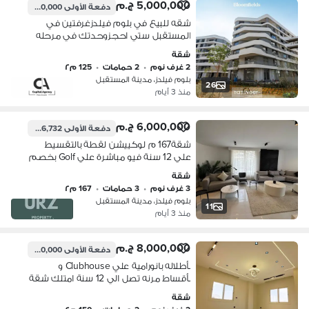
5,000,000 ج.م
دفعة الأولى
250,000 ج.م
شقه للبيع في بلوم فيلدزغرفتين في
المستقبل ستي احجزوحدتك في مرحله
جديده بمقدم 5% فقط بقسط يصل الي
شقة
10 سنوات امام مدينتي مباشره | *Bloom
2 غرف نوم
•
2 حمامات
•
125 م٢
fields *
بلوم فيلدز، مدينة المستقبل
26
منذ 3 أيام
6,000,000 ج.م
دفعة الأولى
936,732 ج.م
شقة167 م لوكييشن لقطة بالتقسيط
علي 12 سنة فيو مباشرة علي Golf بخصم
50 % المستقبل سيتي علي طريق
شقة
السويس ومحور الامل بحوار مدينتي
3 غرف نوم
•
3 حمامات
•
167 م٢
وسراي وبلوم للبيع
بلوم فيلدز، مدينة المستقبل
11
منذ 3 أيام
8,000,000 ج.م
دفعة الأولى
1,600,000 ج.م
بأطلاله بانورامية علي Clubhouse و
بأقساط مرنه تصل الي 12 سنة امتلك شقة
بالقرب من الجامعة الامريكية AUC وبجوار
شقة
بريفادو مدينتي و ذا سباين