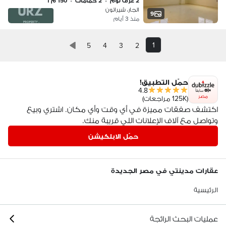
2 غرف نوم
•
2 حمامات
•
150 م٢
الجار، شيراتون
9
منذ 3 أيام
1
5
4
3
2
حمّل التطبيق!
4.8
مصر
(125K مراجعات)
اكتشف صفقات مميزة في أي وقت وأي مكان. اشتري وبيع
وتواصل مع آلاف الإعلانات اللي قريبة منك.
حمّل الابلكيشن
عقارات مدينتي في مصر الجديدة
الرئيسية
عمليات البحث الرائجة