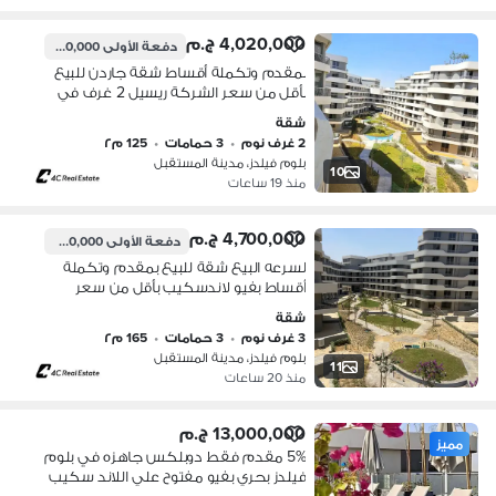
4,020,000 ج.م
دفعة الأولى
2,480,000 ج.م
بمقدم وتكملة أقساط شقة جاردن للبيع
بأقل من سعر الشركة ريسيل 2 غرف في
بلوم فيلدز Bloomfields المستقبل سيتي
شقة
بجوار مدينتي وسراي
2 غرف نوم
•
3 حمامات
•
125 م٢
بلوم فيلدز، مدينة المستقبل
10
منذ 19 ساعات
4,700,000 ج.م
دفعة الأولى
4,000,000 ج.م
لسرعه البيع شقة للبيع بمقدم وتكملة
أقساط بفيو لاندسكيب بأقل من سعر
الشركة ريسيل 3 غرف في بلوم فيلدز
شقة
Bloomfields المستقبل سيتي بجوار
3 غرف نوم
•
3 حمامات
•
165 م٢
مدينتي وسراي
بلوم فيلدز، مدينة المستقبل
11
منذ 20 ساعات
13,000,000 ج.م
مميز
5% مقدم فقط دوبلكس جاهزه في بلوم
فيلدز بحري بفيو مفتوح علي اللاند سكيب