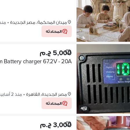
ميدان المحكمة، مصر الجديدة
•
منذ 1 أس
المحادثه
5,000 ج.م
m Battery charger 67.2V - 20A
مصر الجديدة، القاهرة
•
منذ 2 أسابيع
المحادثه
4
3,000 ج.م