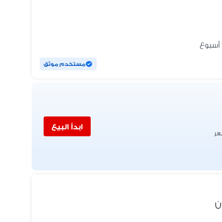
مستخدم موثق
ابدأ البيع
عر
ن