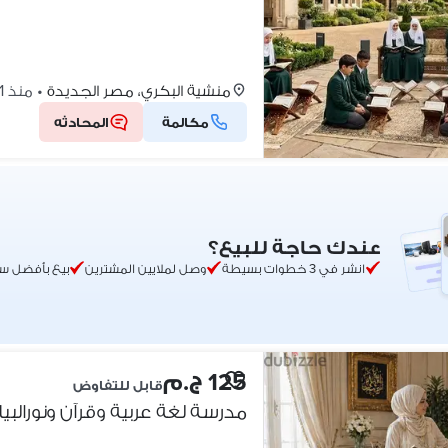
منشية البكري، مصر الجديدة
•
منذ 1 أسبوع
مكالمة
المحادثه
عندك حاجة للبيع؟
انشر في 3 خطوات بسيطة
وصل لملايين المشترين
بيع بأفضل س
125 ج.م
قابل للتفاوض
مدرسة لغة عربية وقرآن ونورالبيا