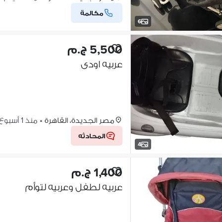
مكالمة
6
5,500 ج.م
عربيه اودى
مصر الجديدة، القاهرة
•
منذ 1 أسبوع
المحادثه
4
1,400 ج.م
عربيه لطفل وعربيه لتوأم