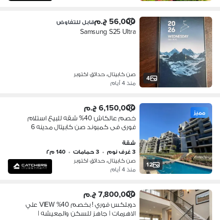
56,000 ج.م
قابل للتفاوض
Samsung S25 Ultra
صن كابيتال، حدائق اكتوبر
4
منذ 4 أيام
6,150,000 ج.م
مميز
خصم عالكاش 40% شقه للبيع استلام
فورى فى كمبوند صن كابيتال مدينه 6
اكتوبر ويوجد نظام تقسيط على 8 سنوات
شقة
بمقدم 10%
3 غرف نوم
•
3 حمامات
•
140 م٢
صن كابيتال، حدائق اكتوبر
12
منذ 4 أيام
7,800,000 ج.م
دوبلكس فوري ! بخصم 40% VIEW علي
الاهرمات | جاهز للسكن والمعيشه |