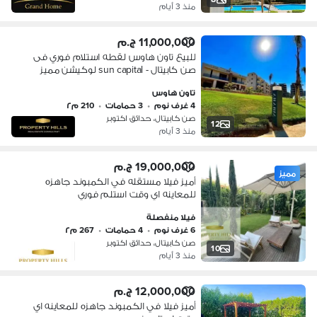
منذ 3 أيام
11,000,000 ج.م
للبيع تاون هاوس لقطه استلام فوري فى
صن كابيتال - sun capital لوكيشن مميز
فيو لاند سكيب
تاون هاوس
4 غرف نوم
•
3 حمامات
•
210 م٢
صن كابيتال، حدائق اكتوبر
12
منذ 3 أيام
19,000,000 ج.م
مميز
أميز فيلا مستقله في الكمبوند جاهزه
للمعاينه اي وقت استلم فوري
فيلا منفصلة
6 غرف نوم
•
4 حمامات
•
267 م٢
صن كابيتال، حدائق اكتوبر
10
منذ 3 أيام
12,000,000 ج.م
أميز فيلا في الكمبوند جاهزه للمعاينه اي