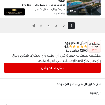
شقة
3 غرف نوم
•
3 حمامات
•
160 م٢
صن كابيتال، حدائق اكتوبر
12
منذ 4 أيام
1
5
4
3
2
حمّل التطبيق!
4.8
مصر
(125K مراجعات)
اكتشف صفقات مميزة في أي وقت وأي مكان. اشتري وبيع
وتواصل مع آلاف الإعلانات اللي قريبة منك.
حمّل الابلكيشن
صن كابيتال في مصر الجديدة
الرئيسية