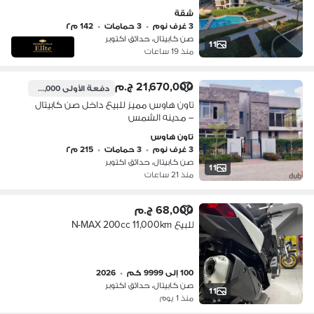
Capital بالقرب من المتحف المصري الكبير
شقة
3 غرف نوم
•
3 حمامات
•
142 م٢
صن كابيتال، حدائق اكتوبر
11
منذ 19 ساعات
21,670,000 ج.م
دفعة الأولى
2,167,000 ج.م
تاون هاوس مميز للبيع داخل صن كابيتال
– مدينه الشمس
تاون هاوس
3 غرف نوم
•
3 حمامات
•
215 م٢
صن كابيتال، حدائق اكتوبر
11
منذ 21 ساعات
68,000 ج.م
للبيع N-MAX 200cc 11,000km
100 إلى 9999 كم
•
2026
صن كابيتال، حدائق اكتوبر
11
منذ 1 يوم