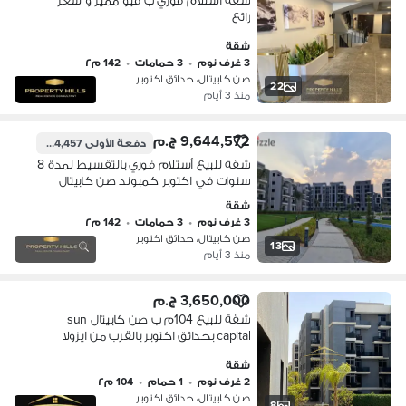
شقه استلام فوري ب فيو مميز و سعر
رائع
شقة
3 غرف نوم
•
3 حمامات
•
142 م٢
صن كابيتال، حدائق اكتوبر
22
منذ 3 أيام
9,644,572 ج.م
دفعة الأولى
964,457 ج.م
شقة للبيع أستلام فوري بالتقسيط لمدة 8
سنوات في اكتوبر كمبوند صن كابيتال
شقة
3 غرف نوم
•
3 حمامات
•
142 م٢
صن كابيتال، حدائق اكتوبر
13
منذ 3 أيام
3,650,000 ج.م
شقة للبيع 104م ب صن كابيتال sun
capital بحدائق اكتوبر بالقرب من ايزولا
اكتوبر و كالما و رحاب سيتي و أشجار
شقة
هايتس و اشجار سيتي و كنز كمبوند و
2 غرف نوم
•
1 حمام
•
104 م٢
روك ايدين
صن كابيتال، حدائق اكتوبر
8