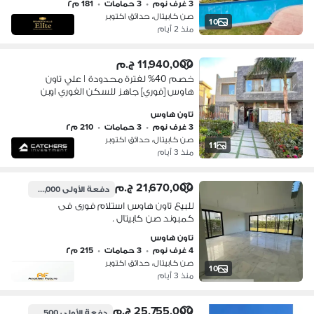
3 غرف نوم
•
3 حمامات
•
181 م٢
صن كابيتال، حدائق اكتوبر
10
منذ 2 أيام
11,940,000 ج.م
خصم 40% لفترة محدودة | علي تاون
هاوس [فوري] جاهز للسكن الفوري اوبن
فيو علي الاهرامات الجيزة & المتحف
تاون هاوس
الكبير
3 غرف نوم
•
3 حمامات
•
210 م٢
صن كابيتال، حدائق اكتوبر
11
منذ 3 أيام
21,670,000 ج.م
دفعة الأولى
2,167,000 ج.م
للبيع تاون هاوس استلام فورى فى
كمبوند صن كابيتال .
تاون هاوس
4 غرف نوم
•
3 حمامات
•
215 م٢
صن كابيتال، حدائق اكتوبر
10
منذ 3 أيام
25,755,000 ج.م
دفعة الأولى
2,575,500 ج.م