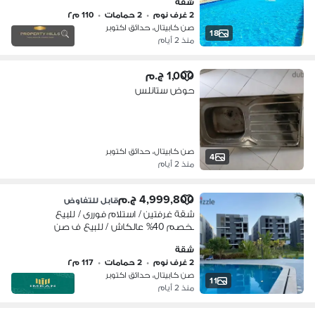
شقة
2 غرف نوم
•
2 حمامات
•
110 م٢
صن كابيتال، حدائق اكتوبر
18
منذ 2 أيام
1,000 ج.م
حوض ستانلس
صن كابيتال، حدائق اكتوبر
4
منذ 2 أيام
4,999,800 ج.م
قابل للتفاوض
شقة غرفتين / استلام فوررى / للبيع
بخصم 40% عالكاش / للبيع ف صن
كابيتال - حدائق اكتوبر - الجيزة Sun
شقة
Capital شقه للبيع في صن كابيتال
2 غرف نوم
•
2 حمامات
•
117 م٢
صن كابيتال، حدائق اكتوبر
11
منذ 2 أيام