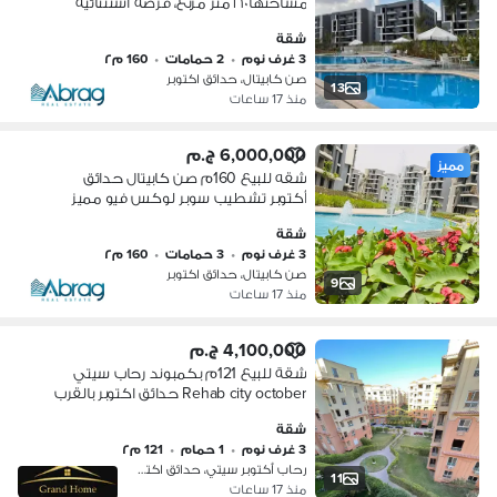
مساحتها ١٦٠ متر مربع، فرصة استثنائية
للغاية
شقة
3 غرف نوم
•
2 حمامات
•
160 م٢
صن كابيتال، حدائق اكتوبر
13
منذ 17 ساعات
6,000,000 ج.م
مميز
شقه للبيع 160م صن كابيتال حدائق
أكتوبر تشطيب سوبر لوكس فيو مميز
داخل الكمبوند بأقل سعر
شقة
3 غرف نوم
•
3 حمامات
•
160 م٢
صن كابيتال، حدائق اكتوبر
9
منذ 17 ساعات
4,100,000 ج.م
شقة للبيع 121م بكمبوند رحاب سيتي
Rehab city october حدائق اكتوبر بالقرب
من صن كابيتال و ايزولا أكتوبر و جيران و
شقة
بداية و كالما و كنز كمبوند و جرين سيتي
3 غرف نوم
•
1 حمام
•
121 م٢
رحاب أكتوبر سيتي، حدائق اكتوبر
11
منذ 17 ساعات