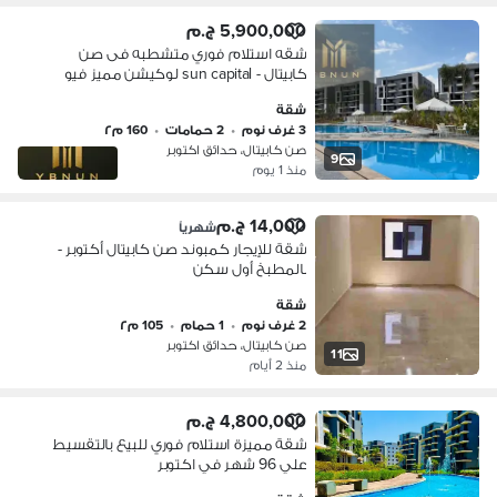
5,900,000 ج.م
شقه استلام فوري متشطبه فى صن
كابيتال - sun capital لوكيشن مميز فيو
لاند سكيب داخل الكمبوند
شقة
3 غرف نوم
•
2 حمامات
•
160 م٢
صن كابيتال، حدائق اكتوبر
9
منذ 1 يوم
14,000 ج.م
شهرياً
شقة للإيجار كمبوند صن كابيتال أكتوبر -
بالمطبخ أول سكن
شقة
2 غرف نوم
•
1 حمام
•
105 م٢
صن كابيتال، حدائق اكتوبر
11
منذ 2 أيام
4,800,000 ج.م
شقة مميزة استلام فوري للبيع بالتقسيط
علي 96 شهر في اكتوبر