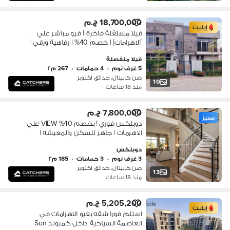
18,700,000 ج.م
إيليت
فيلا مستقلة فاخرة | فيو مباشر علي
[الاهرامات] | خصم 40% | رفاهية ورقي |
بكمبوند صن كابيتال , الكمبوند بالقرب من
فيلا منفصلة
مول العرب , مول مصر , الشيخ زايد
5 غرف نوم
•
4 حمامات
•
267 م٢
صن كابيتال، حدائق اكتوبر
10
منذ 18 ساعات
7,800,000 ج.م
مميز
دوبلكس فوري ! بخصم 40% VIEW علي
الاهرمات | جاهز للسكن والمعيشه |
استلام فوري برايم لوكيشن بفيو مميز
دوبلكس
جدا بكمبوند صن كابيتال بالقرب من مول
3 غرف نوم
•
3 حمامات
•
185 م٢
العرب
صن كابيتال، حدائق اكتوبر
13
منذ 18 ساعات
5,205,200 ج.م
إيليت
استلم فورا شقه بفيو الاهرامات في
العاصمة السياحية داخل كمبوند Sun