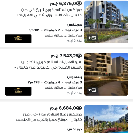
6,876,000 ج.م
دوبلكس استلام فوري للبيع في صن
كابيتال - بأطلاله بانورامية علي الاهرامات
وبالقرب من المتحف المصري الكبير
دوبلكس
3 غرف نوم
•
2 حمامات
•
181 م٢
صن كابيتال، حدائق اكتوبر
11
منذ 2 أيام
7,543,250 ج.م
بفيو الاهرامات استلم فوري بنتهاوس
بالسعر القديم في كمبوند صن كابيتال -
أكتوبر بالقرب من مول مصر
بنتهاوس
3 غرف نوم
•
4 حمامات
•
178 م٢
صن كابيتال، حدائق اكتوبر
11
منذ 2 أيام
6,684,000 ج.م
دوبلكس فيلا إستلام فورى فى صن
كابيتال - موقع مميز بالقرب من المتحف
المصرى
دوبلكس