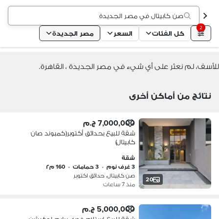
صن كابيتال في مصر الجديدة
2
كل الفئات
السعر
مصر الجديدة
للأسف، لم نعثر على أي شيء في مصر الجديدة ، القاهرة.
نتائج من أماكن أخرى
7,000,000 ج.م
شقة للبيع بحدائق أكتوبر(كمبوند صان
كابيتال)
شقة
3 غرف نوم
•
3 حمامات
•
160 م٢
صن كابيتال، حدائق اكتوبر
20
منذ 7 ساعات
5,000,000 ج.م