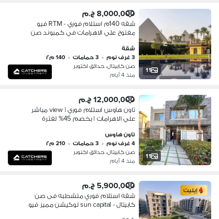
8,000,000 ج.م
شقه 140م استلام فوري - RTM فيو
مفتوح علي الاهرامات في كمبوند صن
كابيتال sun capital october _ حدايق
شقة
اكتوبر اشجار سيتي_اشجار هايتس
3 غرف نوم
•
3 حمامات
•
140 م٢
صن كابيتال، حدائق اكتوبر
11
منذ 4 أيام
12,000,000 ج.م
تاون هاوس استلام فوري | view مباشر
علي الاهرامات | بخصم 45% لفترة
محدودة | كمبوند صن كابيتال في قلب
تاون هاوس
اكتوبر بالقرب من مول العرب , مول مصر
4 غرف نوم
•
3 حمامات
•
210 م٢
صن كابيتال، حدائق اكتوبر
11
منذ 4 أيام
5,900,000 ج.م
إيليت
شقه استلام فوري متشطبه فى صن
كابيتال - sun capital لوكيشن مميز فيو
لاند سكيب