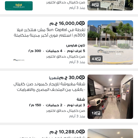
صن كابيتال، حدائق اكتوبر
8
منذ 3 أيام
16,000,000 ج.م
لقطة في Sun Capital مش هتتكرر فيلا
300م | استلام فورى أكبر مدينة متكاملة
في غرب القاهرة دقيقتين من جهينة
تاون هاوس
5 غرف نوم
•
4 حمامات
•
300 م٢
صن كابيتال، حدائق اكتوبر
43
منذ 3 أيام
30,000 ج.م
شهرياً
شقة مفروشة للإيجار كمبوند صن كابيتال
- بالقرب من المتحف المصري والاهرامات
شقة
3 غرف نوم
•
2 حمامات
•
150 م٢
صن كابيتال، حدائق اكتوبر
12
منذ 3 أيام
10,288,000 ج.م