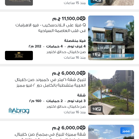
منذ 15 ساعات
11,100,000 ج.م
Q فيلا على الــلاندسكيب - فيو الاهرامات
فى قلب العاصمه السياحيه
فيلا منفصلة
4 غرف نوم
•
4 حمامات
•
202 م٢
صن كابيتال، حدائق اكتوبر
11
منذ 16 ساعات
6,000,000 ج.م
للبيع شقة ١٦٠متر في كمبوند صن كابيتال
العربية متشطبة بالكامل دور ٢ فيو مميز
علي لاند سكيب و بحيرة
شقة
3 غرف نوم
•
2 حمامات
•
160 م٢
صن كابيتال، حدائق اكتوبر
10
منذ 16 ساعات
6,000,000 ج.م
مميز
شقة مميزة للبيع في مجمع صن كابيتال،