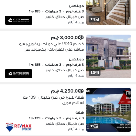
استلام فوري برايم لوكيشن بفيو مميز
دوبلكس
جدا بكمبوند صن كابيتال بالقرب من مول
3 غرف نوم
•
3 حمامات
•
185 م٢
العرب
صن كابيتال، حدائق اكتوبر
13
منذ 4 أيام
8,000,000 ج.م
خصم 40% ! علي دوبلكس فوري بفيو
مباشر علي الاهرامات | بكمبوند صن
كابيتال - sun capital لوكيشن الكمبوند
دوبلكس
مميز بالقرب من مول مصر & مول العرب
3 غرف نوم
•
3 حمامات
•
185 م٢
صن كابيتال، حدائق اكتوبر
12
منذ 4 أيام
4,250,000 ج.م
شقة للبيع في صن كابيتال | 139 متر |
استلام فوري
شقة
3 غرف نوم
•
3 حمامات
•
139 م٢
صن كابيتال، حدائق اكتوبر
11
منذ 4 أيام