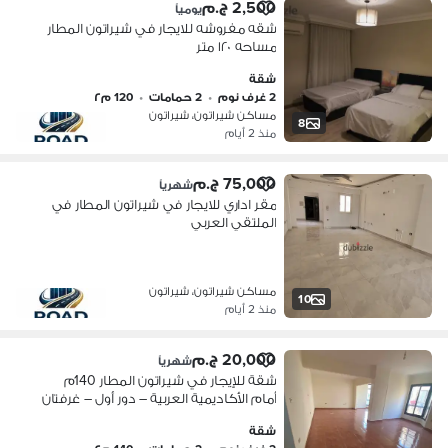
2,500 ج.م
يومياً
شقه مفروشه للايجار في شيراتون المطار
مساحه ١٢٠ متر
شقة
2 غرف نوم
•
2 حمامات
•
120 م٢
مساكن شيراتون، شيراتون
8
منذ 2 أيام
75,000 ج.م
شهرياً
مقر اداري للايجار في شيراتون المطار في
الملتقي العربي
مساكن شيراتون، شيراتون
10
منذ 2 أيام
20,000 ج.م
شهرياً
شقة للإيجار في شيراتون المطار 140م
أمام الأكاديمية العربية – دور أول – غرفتان
– 2 حمام – غاز طبيعي – 20 ألف
شقة