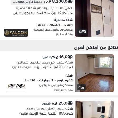
8,200,000 ج.م
دفعة الأولى
1,170,000 ج.م
باعلي عائد للايجار بالدولار شقة فندقية
متشطبة للبيع امام المطار و بجوار سيتي
سنتر الماظة شيراتون و بالقرب من مدينة
شقة فندقية
نصر و دقائق من التجمع الخامس
1 سرير
•
1 حمام
•
84 م٢
ماريوت ريزيدنس، مصر الجديدة
13
منذ 4 أسابيع
نتائج من أماكن أخرى
16,000 ج.م
شهرياً
شقة للإيجار في مصر للتعمير شيراتون
المطار 120م | 2 غرف | ريسبشن قطعتين |
2 حمام | مكيفة بالكامل | أسانسير |
شقة
واجهة
2 غرف نوم
•
2 حمامات
•
120 م٢
مساكن شيراتون، شيراتون
6
منذ 10 ساعات
25,000 ج.م
شهرياً
شقه للايجار تصلح لعرسان جدد
كود/H155 للايجار شقه للايجار قانون