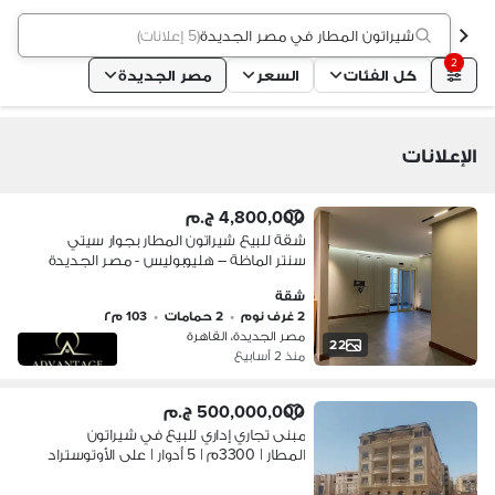
شيراتون المطار في مصر الجديدة
(
5 إعلانات
)
2
كل الفئات
السعر
مصر الجديدة
الإعلانات
4,800,000 ج.م
شقة للبيع شيراتون المطار بجوار سيتي
سنتر الماظة – هليوبوليس - مصر الجديدة
شقة
2 غرف نوم
•
2 حمامات
•
103 م٢
مصر الجديدة، القاهرة
22
منذ 2 أسابيع
500,000,000 ج.م
مبنى تجاري إداري للبيع في شيراتون
المطار | 3300م | 5 أدوار | على الأوتوستراد
| بجوار سيتي سنتر ألماظة