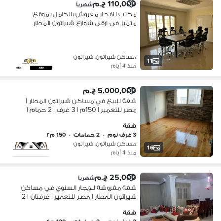
110,000 ج.م
شهرياً
مكتب للايجار مفروش بالكامل بموقع
متميز في ارقي شوارع شيراتون المطار
مساحه 230متر موقع مميز قريب من
جميع الخدمات والمواصلات والبنوك
يناسب جميع الشركات العالمية
مساكن شيراتون، شيراتون
11
منذ 4 أيام
5,000,000 ج.م
شقة للبيع في مساكن شيراتون المطار |
مصر للتعمير | 150م | 3 غرف | 2 حمام |
أسانسير | حصة في الأرض | مكان جراج
شقة
3 غرف نوم
•
2 حمامات
•
150 م٢
مساكن شيراتون، شيراتون
16
منذ 4 أيام
25,000 ج.م
شهرياً
شقة مفروشة للإيجار السنوي في مساكن
شيراتون المطار | مصر للتعمير | غرفتان | 2
حمام | مكيفة بالكامل | أسانسير | 25 ألف
شقة
شهريًا