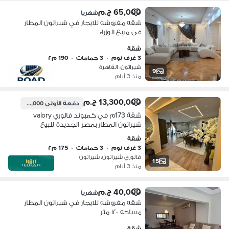
65,000 ج.م
شهرياً
شقه مفروشه للايجار في شيراتون المطار
في مربع الوزراء
شقة
3 غرف نوم
•
3 حمامات
•
190 م٢
شيراتون، القاهرة
9
منذ 3 أيام
13,300,000 ج.م
دفعة الأولى
1,330,000 ج.م
شقة 173م في كمبوند فالوري valory
شيراتون المطار بمصر الجديدة للبيع
متشطبة بالكامل بالمطبخ والتكيفات
شقة
3 غرف نوم
•
3 حمامات
•
175 م٢
فالوري شيراتون، شيراتون
15
منذ 3 أيام
40,000 ج.م
شهرياً
شقه مفروشه للايجار في شيراتون المطار
مساحه ١٢٠ متر
شقة