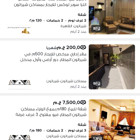
الترا سوبر لوكس للايجار بمساكن شيراتون
المطار
شقة
2 غرف نوم
•
2 حمامات
•
120 م٢
شيراتون، القاهرة
8
منذ 2 أيام
200,000 ج.م
شهرياً
مقر إداري مرخص للإيجار 500م في
شيراتون المطار، دور أرضي وأول، مدخل
خاص، حديقة، 5 غرف، 5 ريسبشن، موقع
مميز خلف معهد الشيراتون
مساكن شيراتون، شيراتون
9
منذ 2 أيام
7,500,000 ج.م
شقة للبيع 180م بمربع الوزراء مساكن
شيراتون المطار، فيو مفتوح، 3 غرف، غرفة
ماستر، تراس كبير، تشطيب ألترا سوبر
شقة
لوكس
3 غرف نوم
•
2 حمامات
•
180 م٢
مساكن شيراتون، شيراتون
13