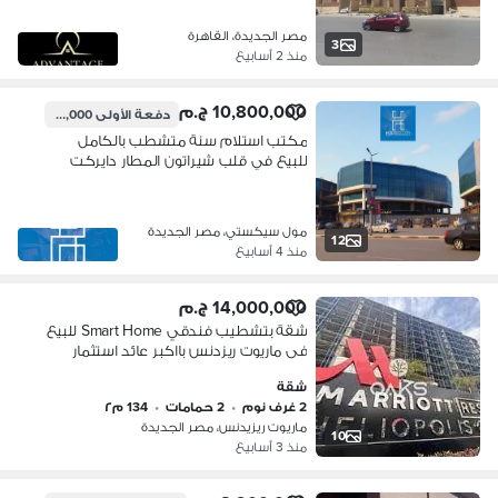
مصر الجديدة، القاهرة
3
منذ 2 أسابيع
10,800,000 ج.م
دفعة الأولى
2,700,000 ج.م
مكتب استلام سنة متشطب بالكامل
للبيع في قلب شيراتون المطار دايركت
علي طريق النصر - 6ixty Heliopolis
مول سيكستي، مصر الجديدة
12
منذ 4 أسابيع
14,000,000 ج.م
شقة بتشطيب فندقي Smart Home للبيع
فى ماريوت ريزدنس بااكبر عائد استثمار
بالدولار بخصم مميز جدا بالقرب من المطار
شقة
شيراتون
2 غرف نوم
•
2 حمامات
•
134 م٢
ماريوت ريزيدنس، مصر الجديدة
10
منذ 3 أسابيع