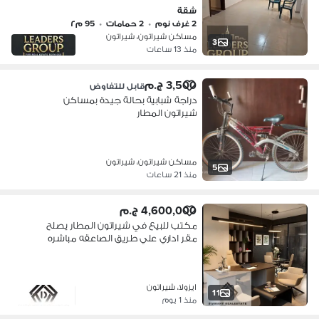
جديد بكوملكس sun Gate شيراتون
شقة
المطار الدور الثالث بحري تشطيب الترا
2 غرف نوم
•
2 حمامات
•
95 م٢
سوبر لوكس
مساكن شيراتون، شيراتون
3
منذ 13 ساعات
3,500 ج.م
قابل للتفاوض
دراجة شبابية بحالة جيدة بمساكن
شيراتون المطار
مساكن شيراتون، شيراتون
5
منذ 21 ساعات
4,600,000 ج.م
مكتب للبيع في شيراتون المطار يصلح
مقر اداري علي طريق الصاعقه مباشره
امام حجوجه وخطوات من سيتي سنتر
الماظه بتسهيلات في السداد
ايزولا، شيراتون
11
منذ 1 يوم