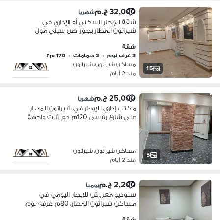
32,000 ج.م
شهرياً
شقة للإيجار السكني أو الإداري في
شيراتون المطار بجوار صن سيتي مول
170م 3 غرف دور سادس واجهة كاملة 2
شقة
أسانسير ومدخل فندقي
3 غرف نوم
•
2 حمامات
•
170 م٢
مساكن شيراتون، شيراتون
15
منذ 2 أيام
25,000 ج.م
شهرياً
مكتب إداري للإيجار في شيراتون المطار
على شارع رئيسي 120م دور ثالث واجهة
كاملة 2 أسانسير تشطيب سوبر لوكس
موقع مميز
مساكن شيراتون، شيراتون
5
منذ 2 أيام
2,200 ج.م
يومياً
ستوديو مفروش للإيجار اليومي في
مساكن شيراتون المطار، 80م، غرفة نوم،
ليفنج روم، مطبخ، حمام، مفروش بالكامل،
شقة