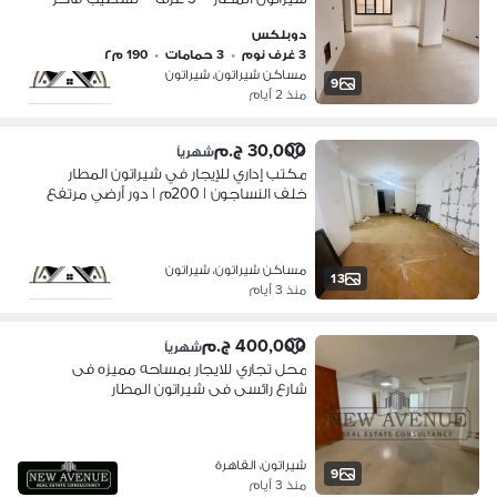
– أسانسير – جراج خاص – حصة في الأرض
دوبلكس
3 غرف نوم
•
3 حمامات
•
190 م٢
مساكن شيراتون، شيراتون
9
منذ 2 أيام
30,000 ج.م
شهرياً
مكتب إداري للإيجار في شيراتون المطار
خلف النساجون | 200م | دور أرضي مرتفع
| 3 غرف و3 ريسبشن | تشطيب سوبر
لوكس | جراج
مساكن شيراتون، شيراتون
13
منذ 3 أيام
400,000 ج.م
شهرياً
محل تجاري للايجار بمساحه مميزه فى
شارع رائسى فى شيراتون المطار
شيراتون، القاهرة
9
منذ 3 أيام