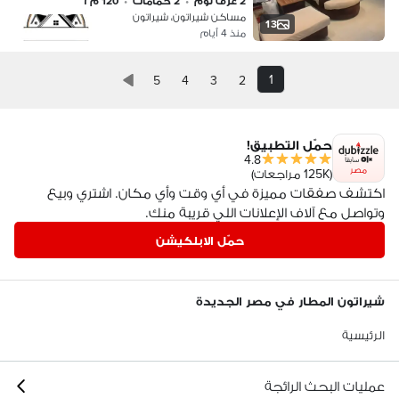
2 غرف نوم
•
2 حمامات
•
120 م٢
مساكن شيراتون، شيراتون
13
منذ 4 أيام
1
5
4
3
2
حمّل التطبيق!
4.8
مصر
(125K مراجعات)
اكتشف صفقات مميزة في أي وقت وأي مكان. اشتري وبيع
وتواصل مع آلاف الإعلانات اللي قريبة منك.
حمّل الابلكيشن
شيراتون المطار في مصر الجديدة
الرئيسية
عمليات البحث الرائجة