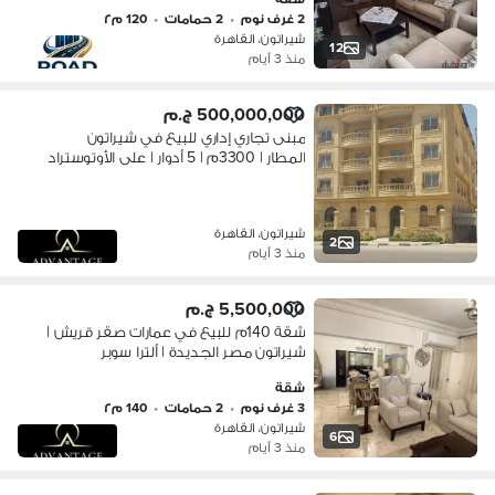
2 غرف نوم
•
2 حمامات
•
120 م٢
شيراتون، القاهرة
12
منذ 3 أيام
500,000,000 ج.م
مبنى تجاري إداري للبيع في شيراتون
المطار | 3300م | 5 أدوار | على الأوتوستراد
| بجوار سيتي سنتر ألماظة
شيراتون، القاهرة
2
منذ 3 أيام
5,500,000 ج.م
شقة 140م للبيع في عمارات صقر قريش |
شيراتون مصر الجديدة | ألترا سوبر
لوكسفرصة مميزة لامتلاك شقة جاهزة
شقة
للسكن في عمارات صقر قريش – شيراتون
3 غرف نوم
•
2 حمامات
•
140 م٢
المطار، مصر ا
شيراتون، القاهرة
6
منذ 3 أيام