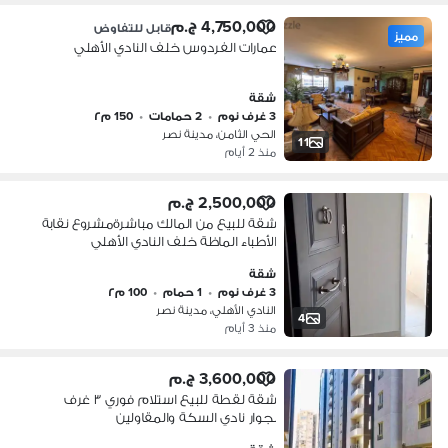
4,750,000 ج.م
قابل للتفاوض
مميز
عمارات الفردوس خلف النادي الأهلي
شقة
3 غرف نوم
•
2 حمامات
•
150 م٢
الحي الثامن، مدينة نصر
11
منذ 2 أيام
2,500,000 ج.م
شقة للبيع من المالك مباشرةمشروع نقابة
الأطباء الماظة خلف النادي الأهلي
شقة
3 غرف نوم
•
1 حمام
•
100 م٢
النادي الأهلي، مدينة نصر
4
منذ 3 أيام
3,600,000 ج.م
شقة لقطة للبيع استلام فوري ٣ غرف
بجوار نادي السكة والمقاولين