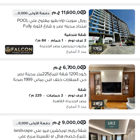
11,600,000 ج.م
دفعة الأولى
1,160,000 ج.م
رويال سويت vip بفيو مفتوح علي POOL
امتداد مدينه نصر و شارع الثورة Fully
finished + Acs بالتقسيط
شقة فندقية
2 غرف نوم
•
1 حمام
•
84 م٢
ماريوت ريزيدنس، مصر الجديدة
17
منذ 3 أسابيع
6,700,000 ج.م
كود1200 شقة للبيع225متر مدينة نصر
حي السفارات خلف انبي مباني 1999 صحة
شقة
3 غرف نوم
•
2 حمامات
•
225 م٢
مصر الجديدة، القاهرة
28
منذ 3 أسابيع
9,000,000 ج.م
دفعة الأولى
1,000,000 ج.م
شقة برايم لويكشين فيو علي landscape
بللبيع خصم هائل او تقسيط مريح علي