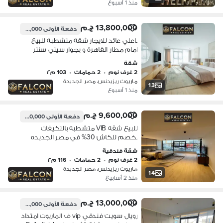
منذ 1 أسبوع
13,800,000 ج.م
دفعة الأولى
1,970,000 ج.م
باعلي عائد للايجار شقة متشطبة للبيع
امام مطار القاهرة و بجوار سيتي سنتر
الماظة و دقائق من مدينة نصر وشيراتون
شقة
دقائق من التجمع الخامس وتاج
2 غرف نوم
•
2 حمامات
•
103 م٢
ماريوت ريزيدنس، مصر الجديدة
13
منذ 1 أسبوع
9,600,000 ج.م
دفعة الأولى
1,600,000 ج.م
للبيع شقه VIB متشطبه بالتكيفات
بخصم للكاش 30% في مصر الجديده
دقايق من مدينه نصر تحت اشراف فندق
شقة فندقية
الماريوت
2 غرف نوم
•
2 حمامات
•
116 م٢
ماريوت ريزيدنس، مصر الجديدة
14
منذ 2 أسابيع
13,000,000 ج.م
دفعة الأولى
1,300,000 ج.م
رويال سويت فندقي vip ف الماريوت امتداد