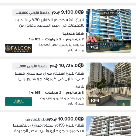
9,100,000 ج.م
دفعة الأولى
1,300,000 ج.م
للبيع شقه خصم للكاش 30% متشطبه
بالتكيفات في مصر الجديده دقايق من
مدينه نصر علي طريق السويس باداره
شقة فندقية
فندق الماريوت Marroit
2 غرف نوم
•
2 حمامات
•
103 م٢
ماريوت ريزيدنس، مصر الجديدة
11
منذ 4 أيام
10,725,000 ج.م
دفعة الأولى
2,145,000 ج.م
شقة للبيع استلام فورى فيو بحرى قسط
على سنتين فى كمبوند جو هليوبليس
مدينة نصر خلف سيتي ستارز go
شقة
heliopolis compound
3 غرف نوم
•
2 حمامات
•
165 م٢
كومباوند جو هليوبوليس، مصر الجديدة
10
منذ 6 أيام
10,000,000 ج.م
قابل للتفاوض
شقه للبيع 195م استلام فورررى بالتقسيط
ف كمبوند جو هليوبولس - مصر الجديدة