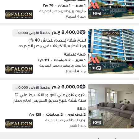
فندق الماريوت Marroit
1 سرير
•
1 حمام
•
76 م٢
ماريوت ريزيدنس، مصر الجديدة
16
منذ 4 أسابيع
8,400,000 ج.م
دفعة الأولى
1,400,000 ج.م
للبيع شقه (خصم للكاش 40 % )
ومتشطبه بالتكيفات في مصر الجديده
دقايق من مدينه نصر تحت ادار فندق
شقة فندقية
الماريوت
1 سرير
•
2 حمامات
•
111 م٢
ماريوت ريزيدنس، مصر الجديدة
10
منذ 4 أسابيع
6,000,000 ج.م
دفعة الأولى
600,000 ج.م
بفيو مفتوح علي golf و بالتقسيط علي 12
سنه شقة للبيع طريق السويس امام مطار
القاهرة و كيمبنسكي و بالقرب من مدينة
شقة
نصر و التجمع الخامس و اكاديمية شرطه
2 غرف نوم
•
2 حمامات
•
128 م٢
ارض الجولف، مصر الجديدة
10
منذ 1 شهر