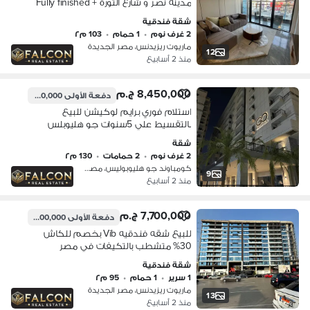
مدينه نصر و شارع الثورة Fully finished +
Acs بالتقسيط
شقة فندقية
2 غرف نوم
•
1 حمام
•
103 م٢
ماريوت ريزيدنس، مصر الجديدة
12
منذ 2 أسابيع
8,450,000 ج.م
دفعة الأولى
1,690,000 ج.م
استلام فوري برايم لوكيشن للبيع
بالتقسيط علي 5سنوات جو هليوبلس
مدينة نصر امام الرقابة الادارية
شقة
2 غرف نوم
•
2 حمامات
•
130 م٢
كومباوند جو هليوبوليس، مصر الجديدة
9
منذ 2 أسابيع
7,700,000 ج.م
دفعة الأولى
1,100,000 ج.م
للبيع شقه فندقيه Vib بخصم للكاش
30% متشطب بالتكيفات في مصر
الجديده علي طريق السويس دقايق من
شقة فندقية
مدينه نصر
1 سرير
•
1 حمام
•
95 م٢
ماريوت ريزيدنس، مصر الجديدة
13
منذ 2 أسابيع