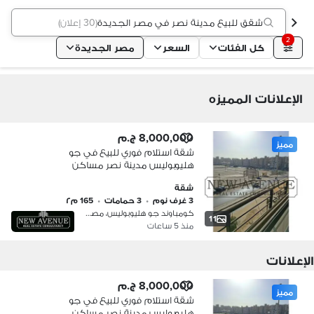
شقق للبيع مدينة نصر في مصر الجديدة
(
30 إعلان
)
2
كل الفئات
السعر
مصر الجديدة
الإعلانات المميزه
8,000,000 ج.م
مميز
شقة استلام فوري للبيع في جو
هليوبوليس مدينة نصر مساكن
المهندسيين - Go Heliopolis Masaken el
شقة
mohandseen Nasr City
3 غرف نوم
•
3 حمامات
•
165 م٢
كومباوند جو هليوبوليس، مصر الجديدة
11
منذ 5 ساعات
الإعلانات
8,000,000 ج.م
مميز
شقة استلام فوري للبيع في جو
هليوبوليس مدينة نصر مساكن