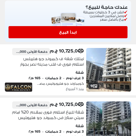
عندك حاجة للبيع؟
انشر في 3 خطوات بسيطة
وصل لملايين المشترين
بيع بأفضل سعر
ابدأ البيع
10,725,000 ج.م
دفعة الأولى
2,145,000 ج.م
امتلك شقه ف كمبوند جو هليبلس
استلام فوري ف قلب مدينه نصر بجوار
جميع الخدمات
شقة
3 غرف نوم
•
2 حمامات
•
165 م٢
كومباوند جو هليوبوليس، مصر الجديدة
9
منذ 1 أسبوع
10,725,000 ج.م
دفعة الأولى
2,145,000 ج.م
شقة للبيع استلام فورى بمقدم 20% امام
سيتي ستارز فى كمبوند جو هليوبليس
مدينة نصر go heliopolis compound
شقة
قسط على سنتين و ربع ساعة من التجمع
3 غرف نوم
•
2 حمامات
•
165 م٢
الخامس