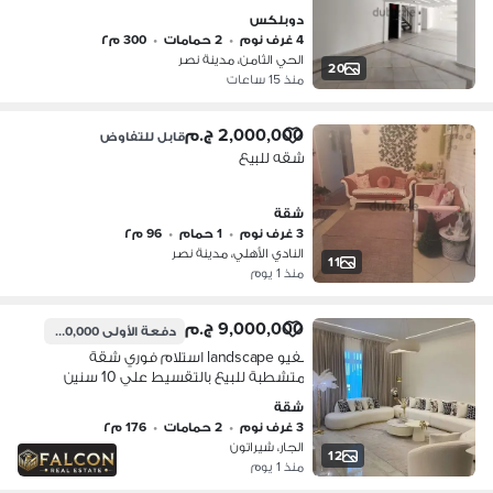
دوبلكس
4 غرف نوم
•
2 حمامات
•
300 م٢
الحي الثامن، مدينة نصر
20
منذ 15 ساعات
2,000,000 ج.م
قابل للتفاوض
شقه للبيع
شقة
3 غرف نوم
•
1 حمام
•
96 م٢
النادي الأهلي، مدينة نصر
11
منذ 1 يوم
9,000,000 ج.م
دفعة الأولى
1,280,000 ج.م
بفيو landscape استلام فوري شقة
متشطبة للبيع بالتقسيط علي 10 سنين
علي طريق النصر بجوار المطار و دقائق من
شقة
مصر الجديدة و مدينة نصر
3 غرف نوم
•
2 حمامات
•
176 م٢
الجار، شيراتون
12
منذ 1 يوم