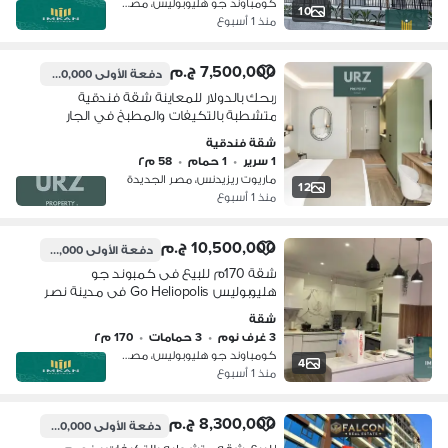
كومباوند جو هليوبوليس، مصر الجديدة
10
منذ 1 أسبوع
7,500,000 ج.م
دفعة الأولى
700,000 ج.م
ربحك بالدولار للمعاينة شقة فندقية
متشطبة بالتكيفات والمطبخ في الجار
شيراتون بالقرب من مطار القاهرة علي
شقة فندقية
طريق النصر وبالقرب من مدينة نصر ومصر
1 سرير
•
1 حمام
•
58 م٢
الجديدة
ماريوت ريزيدنس، مصر الجديدة
12
منذ 1 أسبوع
10,500,000 ج.م
دفعة الأولى
2,100,000 ج.م
شقة 170م للبيع فى كمبوند جو
هليوبوليس Go Heliopolis فى مدينة نصر
على شارع النزهه
شقة
3 غرف نوم
•
3 حمامات
•
170 م٢
كومباوند جو هليوبوليس، مصر الجديدة
4
منذ 1 أسبوع
8,300,000 ج.م
دفعة الأولى
1,300,000 ج.م