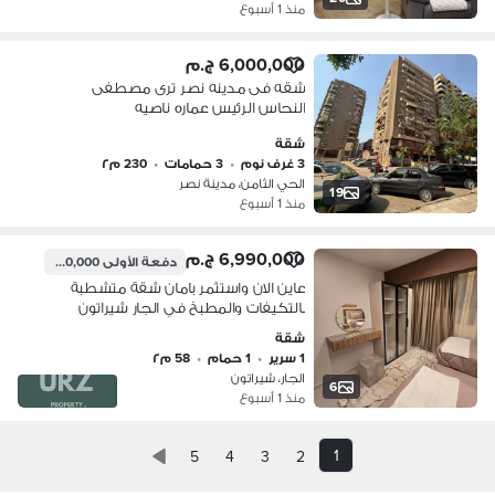
منذ 1 أسبوع
6,000,000 ج.م
شقه فى مدينه نصر ترى مصطفى
النحاس الرئيس عماره ناصيه
شقة
3 غرف نوم
•
3 حمامات
•
230 م٢
الحي الثامن، مدينة نصر
19
منذ 1 أسبوع
6,990,000 ج.م
دفعة الأولى
700,000 ج.م
عاين الان واستثمر بامان شقة متشطبة
بالتكيفات والمطبخ في الجار شيراتون
بالقرب من مطار القاهرة علي طريق النصر
شقة
وبالقرب من مدينة نصر ومصر الجديدة
1 سرير
•
1 حمام
•
58 م٢
الجار، شيراتون
6
منذ 1 أسبوع
1
5
4
3
2