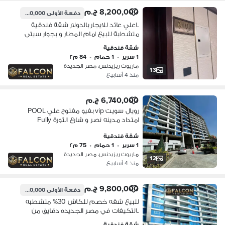
8,200,000 ج.م
دفعة الأولى
1,170,000 ج.م
باعلي عائد للايجار بالدولار شقة فندقية
متشطبة للبيع امام المطار و بجوار سيتي
سنتر الماظة شيراتون و بالقرب من مدينة
شقة فندقية
نصر و دقائق من التجمع الخامس
1 سرير
•
1 حمام
•
84 م٢
ماريوت ريزيدنس، مصر الجديدة
13
منذ 4 أسابيع
6,740,000 ج.م
رويال سويت vip بفيو مفتوح علي POOL
امتداد مدينه نصر و شارع الثورة Fully
finished + Acs
شقة فندقية
1 سرير
•
1 حمام
•
75 م٢
ماريوت ريزيدنس، مصر الجديدة
12
منذ 4 أسابيع
9,800,000 ج.م
دفعة الأولى
1,400,000 ج.م
للبيع شقه خصم للكاش 30% متشطبه
بالتكيفات في مصر الجديده دقايق من
مدينه نصر علي طريق السويس باداره
شقة فندقية