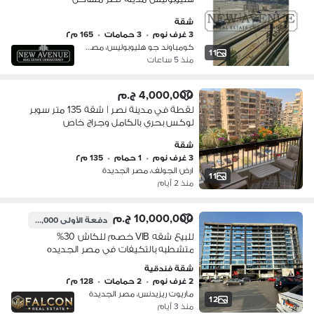
المهندسيين - Go Heliopolis Masaken el
شقة
mohandseen Nasr City
3 غرف نوم
•
3 حمامات
•
165 م٢
كومباوند جو هليوبوليس، مصر الجديدة
11
منذ 5 ساعات
4,000,000 ج.م
لقطة في مدينة نصر | شقة 135 متر سوبر
لوكس بحري بالكامل وجراج خاص
شقة
3 غرف نوم
•
1 حمام
•
135 م٢
ارض الجولف، مصر الجديدة
11
منذ 2 أيام
10,000,000 ج.م
دفعة الأولى
1,500,000 ج.م
للبيع شقه VIB خصم للكاش 30%
متشطبه بالتكيفات في مصر الجديده
دقايق من مدينه نصر علي طريق السويس
شقة فندقية
باداره فندق الماريوت Marroit
2 غرف نوم
•
2 حمامات
•
128 م٢
ماريوت ريزيدنس، مصر الجديدة
12
منذ 3 أيام