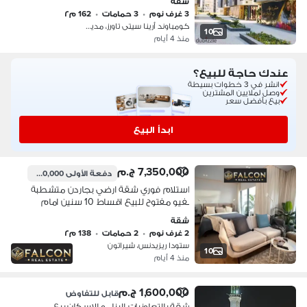
شقة
3 غرف نوم
•
3 حمامات
•
162 م٢
كومباوند أرينا سيتى تاورز، مدينة نص…
10
منذ 4 أيام
عندك حاجة للبيع؟
انشر في 3 خطوات بسيطة
وصل لملايين المشترين
بيع بأفضل سعر
ابدأ البيع
7,350,000 ج.م
دفعة الأولى
1,040,000 ج.م
استلام فوري شقة ارضي بجاردن متشطبة
بفيو مفتوح للبيع اقساط 10 سنين امام
مطار القاهرة و بجوار سيتي سنتر الماظة و
شقة
مدينة نصر و مصر الجديده
2 غرف نوم
•
2 حمامات
•
138 م٢
ستودا ريزيدنس، شيراتون
10
منذ 4 أيام
1,600,000 ج.م
قابل للتفاوض
شقة بالتعاونيات البناء و الإسكان بيع