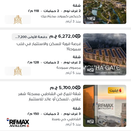
شقة
2 غرف نوم
•
2 حمامات
•
118 م٢
كريكس كمبوند، محرّم بيك
10
منذ 3 أيام
6,272,000 ج.م
دفعة الأولى
627,200 ج.م
فرصة قوية للسكن والاستثمار في قلب
سموحة!
شقة
2 غرف نوم
•
2 حمامات
•
128 م٢
مرسوم، سموحة
6
منذ 5 أيام
5,700,000 ج.م
إيليت
شقة للبيع في الشاطبي مسجلة شهر
عقاري ، للسكن أو عائد للاستثمار
شقة
3 غرف نوم
•
2 حمامات
•
150 م٢
الشاطبي، حي وسط
8
منذ 5 أيام