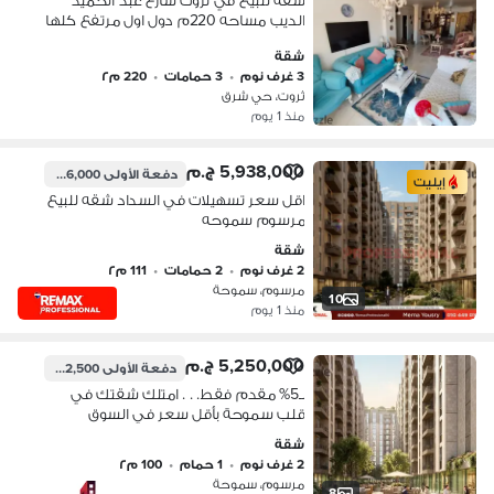
شقة للبيع في ثروت شارع عبد الحميد
الديب مساحه 220م دول اول مرتفع كلها
علي الشارع برج مرخص مباني 2004
شقة
3 غرف نوم
•
3 حمامات
•
220 م٢
ثروت، حي شرق
منذ 1 يوم
5,938,000 ج.م
دفعة الأولى
296,000 ج.م
إيليت
اقل سعر تسهيلات في السداد شقه للبيع
مرسوم سموحه
شقة
2 غرف نوم
•
2 حمامات
•
111 م٢
مرسوم، سموحة
10
منذ 1 يوم
5,250,000 ج.م
دفعة الأولى
262,500 ج.م
بـ5% مقدم فقط. . . امتلك شقتك في
قلب سموحة بأقل سعر في السوق
شقة
2 غرف نوم
•
1 حمام
•
100 م٢
مرسوم، سموحة
8