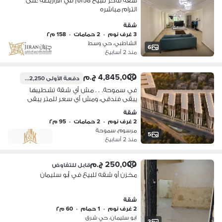
شقه فاخر للبيع 158م في الازاريطه على
الترام مباشره
شقة
3 غرف نوم
•
2 حمامات
•
158 م٢
الشاطبي، حي وسط
6
منذ 2 أسابيع
4,845,000 ج.م
دفعة الأولى
242,250 ج.م
في سموحة. . . مش أي شقة تشطيبها
يبقى فندقي، ومش أي سعر للمتر يبقى
فرصة. . مرسوم الفرصة
شقة
2 غرف نوم
•
2 حمامات
•
95 م٢
مرسوم، سموحة
5
منذ 2 أسابيع
250,000 ج.م
قابل للتفاوض
مخزن أو شقه للبيع في أبو سليمان
شقة
2 غرف نوم
•
1 حمام
•
60 م٢
ابو سليمان، حي شرق
3