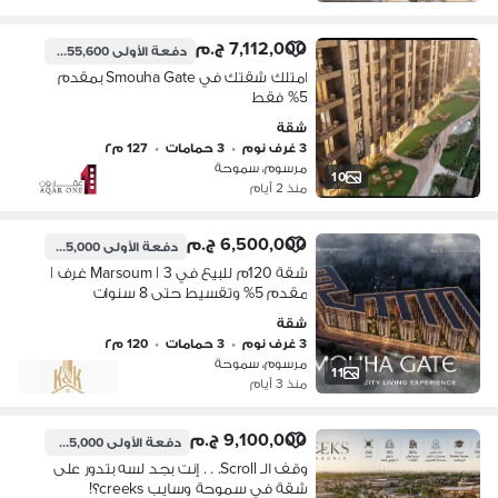
7,112,000 ج.م
دفعة الأولى
355,600 ج.م
امتلك شقتك في Smouha Gate بمقدم
5% فقط
شقة
3 غرف نوم
•
3 حمامات
•
127 م٢
مرسوم، سموحة
10
منذ 2 أيام
6,500,000 ج.م
دفعة الأولى
325,000 ج.م
شقة 120م للبيع في Marsoum | 3 غرف |
مقدم 5% وتقسيط حتى 8 سنوات
شقة
3 غرف نوم
•
3 حمامات
•
120 م٢
مرسوم، سموحة
11
منذ 3 أيام
9,100,000 ج.م
دفعة الأولى
455,000 ج.م
وقف الـ Scroll. . . إنت بجد لسه بتدور على
شقة في سموحة وسايب creeks؟!