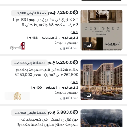
7,250,000 ج.م
دفعة الأولى
362,500 ج.م
شقة للبيع في مشروع مرسوم | 133 م² |
3 غرف | مقدم 5% وتقسيط حتى 8
سنوات
شقة
3 غرف نوم
•
2 حمامات
•
133 م٢
مرسوم، سموحة
9
منذ 4 أسابيع
5,250,000 ج.م
دفعة الأولى
262,500 ج.م
امتلك شقتك في قلب سموحة بمقدم
262,500 علي 7سنين السعر 5,250,000
مشروع مرسوم
شقة
2 غرف نوم
•
1 حمام
•
100 م٢
مرسوم، سموحة
6
منذ 4 أسابيع
5,883,000 ج.م
دفعة الأولى
294,150 ج.م
مين قال إن السكن في كومباوند في
سموحة محتاج ملايين تدفعها مقدم؟!