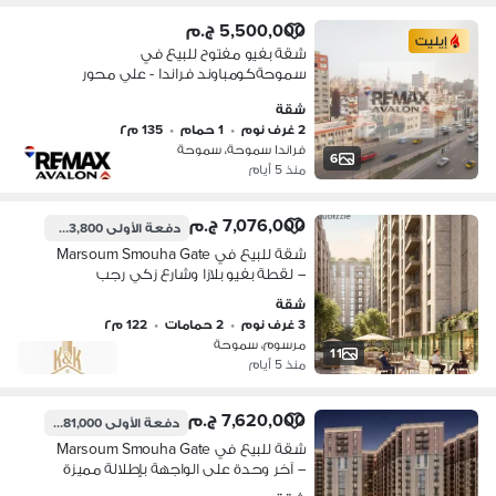
5,500,000 ج.م
إيليت
شقة بفيو مفتوح للبيع في
سموحةكومباوند فراندا - علي محور
المحمودية مباشرة
شقة
2 غرف نوم
•
1 حمام
•
135 م٢
فراندا سموحة، سموحة
6
منذ 5 أيام
7,076,000 ج.م
دفعة الأولى
353,800 ج.م
شقة للبيع في Marsoum Smouha Gate
– لقطة بفيو بلازا وشارع زكي رجب
شقة
3 غرف نوم
•
2 حمامات
•
122 م٢
مرسوم، سموحة
11
منذ 5 أيام
7,620,000 ج.م
دفعة الأولى
381,000 ج.م
شقة للبيع في Marsoum Smouha Gate
– آخر وحدة على الواجهة بإطلالة مميزة