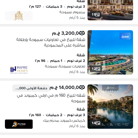
شقة
3 غرف نوم
•
3 حمامات
•
127 م٢
مرسوم، سموحة
11
منذ 5 أيام
3,200,000 ج.م
مميز
شقة للبيع في تعاونيات سموحة بإطلالة
مباشرة على المحمودية
شقة
2 غرف نوم
•
1 حمام
•
96 م٢
تعاونيات سموحة، سموحة
12
منذ 6 أيام
14,000,000 ج.م
دفعة الأولى
700,000 ج.م
شقه للبيع 160 م في ارقي كمبوند في
سموحه
شقة
3 غرف نوم
•
2 حمامات
•
160 م٢
كريكس كمبوند، محرّم بيك
14
منذ 6 أيام