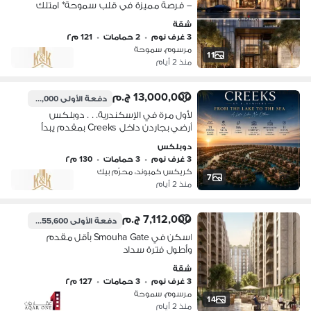
– فرصة مميزة في قلب سموحة* امتلك
شقتك داخل *Marsoum Smouha Gate*،
شقة
أحد أحدث المشروعات السكنية في
3 غرف نوم
•
2 حمامات
•
121 م٢
سموحة، واستمتع ب
مرسوم، سموحة
11
منذ 2 أيام
13,000,000 ج.م
دفعة الأولى
650,000 ج.م
لأول مرة في الإسكندرية. . . دوبلكس
أرضي بجاردن داخل Creeks بمقدم يبدأ
من650 ألف جنيه فقط!
دوبلكس
3 غرف نوم
•
3 حمامات
•
130 م٢
كريكس كمبوند، محرّم بيك
7
منذ 2 أيام
7,112,000 ج.م
دفعة الأولى
355,600 ج.م
اسكن في Smouha Gate بأقل مقدم
وأطول فترة سداد
شقة
3 غرف نوم
•
3 حمامات
•
127 م٢
مرسوم، سموحة
14
منذ 2 أيام