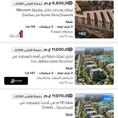
6,600,000 ج.م
دفعة الأولى
660,000 ج.م
امتلك وحدتك داخل مشروع Marsoum
واستمتع بحياة عصرية في مجتمع
متكامل
شقة
3 غرف نوم
•
3 حمامات
•
119 م٢
مرسوم، سموحة
14
منذ 6 أيام
11,000,000 ج.م
دفعة الأولى
550,000 ج.م
تخيل تمتلك شقة في أهم كومباوند في
اسكندرية بسعر معقول جدا
شقة
2 غرف نوم
•
2 حمامات
•
137 م٢
كريكس كمبوند، محرّم بيك
9
منذ 6 أيام
11,970,000 ج.م
دفعة الأولى
598,500 ج.م
مميز
شقه 131 م في أحدث كومباوند في
الإسكندرية… Creeks
شقة