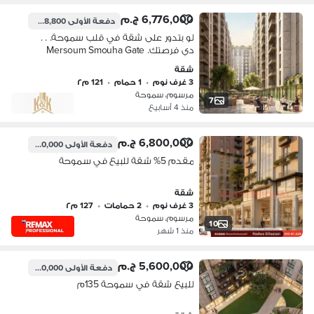
6,776,000 ج.م
دفعة الأولى
338,800 ج.م
لو بتدور على شقة في قلب سموحة. . .
دي فرصتك. Mersoum Smouha Gate
شقة
3 غرف نوم
•
1 حمام
•
121 م٢
مرسوم، سموحة
7
منذ 4 أسابيع
6,800,000 ج.م
دفعة الأولى
340,000 ج.م
مقدم 5% شقة للبيع في سموحة
شقة
3 غرف نوم
•
2 حمامات
•
127 م٢
مرسوم، سموحة
10
منذ 1 شهر
5,600,000 ج.م
دفعة الأولى
560,000 ج.م
للبيع شقة في سموحة 135م