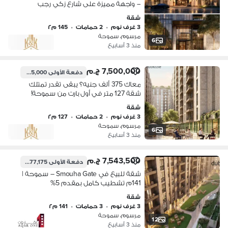
– واجهة مميزة على شارع زكي رجب
شقة
3 غرف نوم
•
2 حمامات
•
145 م٢
مرسوم، سموحة
6
منذ 3 أسابيع
7,500,000 ج.م
دفعة الأولى
375,000 ج.م
معاك 375 ألف جنيه؟ يبقى تقدر تمتلك
شقة 127 متر في أول بارت من سموحة!
شقة
3 غرف نوم
•
2 حمامات
•
127 م٢
مرسوم، سموحة
6
منذ 3 أسابيع
7,543,500 ج.م
دفعة الأولى
377,175 ج.م
شقة للبيع في Smouha Gate – سموحة |
141م تشطيب كامل بمقدم 5%
شقة
3 غرف نوم
•
3 حمامات
•
141 م٢
مرسوم، سموحة
12
منذ 3 أسابيع