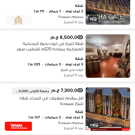
شقة
2 غرف نوم
•
1 حمام
•
111 م٢
مرسوم، سموحة
5
منذ 4 أسابيع
8,500,000 ج.م
شقة للبيع في ثروت بجوار المحكمه
العسكريه مساحه 225م تشطيب سوبر
لوكس باركيه مسمار خشب ارو الشقه
شقة
بالكامل علي الشارع دور اول مرتفع
3 غرف نوم
•
3 حمامات
•
225 م٢
ثروت، حي شرق
منذ 4 أسابيع
7,300,000 ج.م
دفعة الأولى
365,000 ج.م
اقل مقدم تسهيلات في السداد شقه
للبيع سموحه
شقة
3 غرف نوم
•
2 حمامات
•
127 م٢
مرسوم، سموحة
10
منذ 4 أسابيع