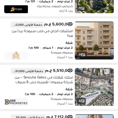
2 غرف نوم
•
2 حمامات
•
131 م٢
كريكس كمبوند، محرّم بيك
7
منذ 6 أيام
5,600,000 ج.م
دفعة الأولى
280,000 ج.م
استثمارك الجاي في قلب سموحة يبدأ من
هنا!
شقة
2 غرف نوم
•
1 حمام
•
100 م٢
مرسوم، سموحة
11
منذ 1 أسبوع
5,510,000 ج.م
دفعة الأولى
551,000 ج.م
امتلك شقتك في Smouha Gates – من
شركة مرسوم | تقسيط حتى 8 سنوات
شقة
2 غرف نوم
•
2 حمامات
•
100 م٢
مرسوم، سموحة
3
منذ 1 أسبوع
7,112,000 ج.م
دفعة الأولى
355,600 ج.م