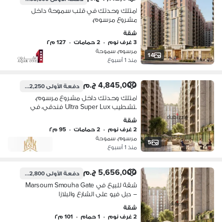
امتلك وحدتك في قلب سموحة داخل
مشروع مرسوم،
شقة
3 غرف نوم
•
2 حمامات
•
127 م٢
مرسوم، سموحة
14
منذ 1 أسبوع
4,845,000 ج.م
دفعة الأولى
242,250 ج.م
امتلك وحدتك داخل مشروع مرسوم،
بتشطيب Ultra Super Lux فندقي، في
واحد من أقوى مواقع سموحة.
شقة
2 غرف نوم
•
2 حمامات
•
95 م٢
مرسوم، سموحة
5
منذ 1 أسبوع
5,656,000 ج.م
دفعة الأولى
282,800 ج.م
شقة للبيع في Marsoum Smouha Gate
– دبل فيو على الشارع والبلازا
شقة
2 غرف نوم
•
1 حمام
•
101 م٢