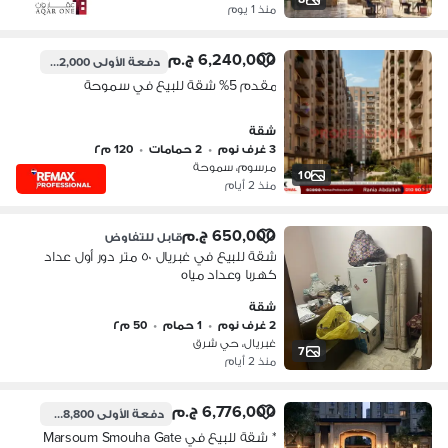
منذ 1 يوم
6,240,000 ج.م
دفعة الأولى
312,000 ج.م
مقدم 5% شقة للبيع في سموحة
شقة
3 غرف نوم
•
2 حمامات
•
120 م٢
مرسوم، سموحة
10
منذ 2 أيام
650,000 ج.م
قابل للتفاوض
شقة للبيع في غبريال ٥٠ متر دور أول عداد
كهربا وعداد مياه
شقة
2 غرف نوم
•
1 حمام
•
50 م٢
غبريال، حي شرق
7
منذ 2 أيام
6,776,000 ج.م
دفعة الأولى
338,800 ج.م
* شقة للبيع في Marsoum Smouha Gate