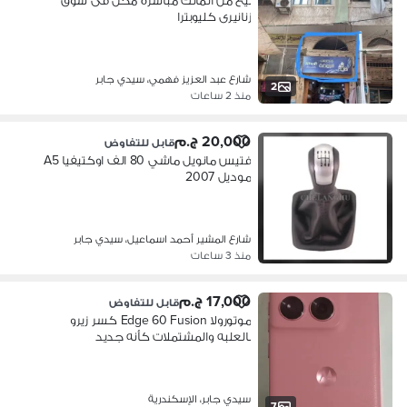
بيع من المالك مباشرة محل فى سوق
زنانيرى كليوبترا
شارع عبد العزيز فهمي، سيدي جابر
2
منذ 2 ساعات
20,000 ج.م
قابل للتفاوض
فتيس مانويل ماشي 80 الف اوكتيفيا A5
موديل 2007
شارع المشير أحمد اسماعيل، سيدي جابر
منذ 3 ساعات
17,000 ج.م
قابل للتفاوض
موتورولا Edge 60 Fusion كسر زيرو
بالعلبه والمشتملات كأنه جديد
سيدي جابر، الإسكندرية
7