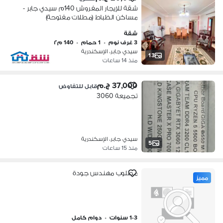
شقة للإيجار المفروش 140م سيدي جابر -
مساكن الظباط (مطلات مفتوحة)
شقة
3 غرف نوم
•
1 حمام
•
140 م٢
سيدي جابر، الإسكندرية
13
منذ 14 ساعات
37,000 ج.م
قابل للتفاوض
تجميعة 3060
سيدي جابر، الإسكندرية
5
منذ 15 ساعات
مطلوب مهندس جودة
مميز
1-3 سنوات
•
دوام كامل