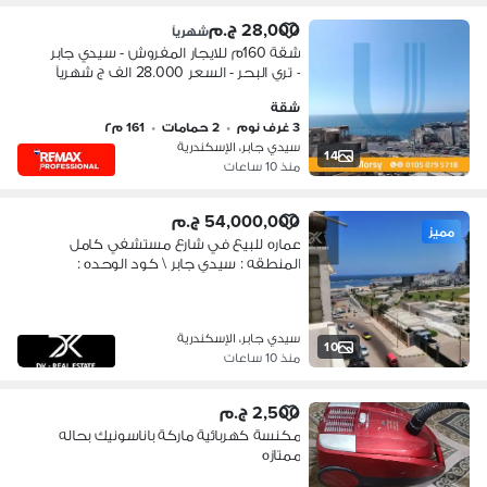
28,000 ج.م
شهرياً
شقة 160م للايجار المفروش - سيدي جابر
- تري البحر - السعر 28.000 الف ج شهرياً
شقة
3 غرف نوم
•
2 حمامات
•
161 م٢
سيدي جابر، الإسكندرية
14
منذ 10 ساعات
54,000,000 ج.م
مميز
عماره للبيع في شارع مستشفي كامل
المنطقه : سيدي جابر \ كود الوحده :
AB01021
سيدي جابر، الإسكندرية
10
منذ 10 ساعات
2,500 ج.م
مكنسة كهربائية ماركة باناسونيك بحاله
ممتازه