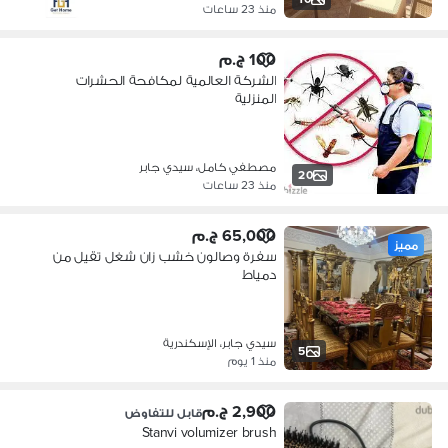
منذ 23 ساعات
100 ج.م
الشركة العالمية لمكافحة الحشرات
المنزلية
مصطفي كامل، سيدي جابر
20
منذ 23 ساعات
65,000 ج.م
مميز
سفرة وصالون خشب زان شغل تقيل من
دمياط
سيدي جابر، الإسكندرية
5
منذ 1 يوم
2,900 ج.م
قابل للتفاوض
Stanvi volumizer brush