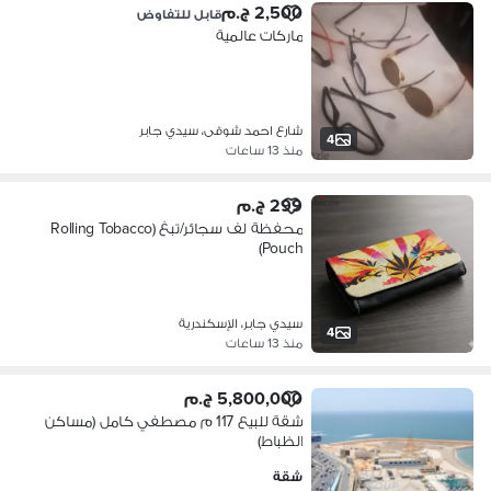
2,500 ج.م
قابل للتفاوض
ماركات عالمية
شارع احمد شوقى، سيدي جابر
4
منذ 13 ساعات
299 ج.م
محفظة لف سجائر/تبغ (Rolling Tobacco
Pouch)
سيدي جابر، الإسكندرية
4
منذ 13 ساعات
5,800,000 ج.م
شقة للبيع 117 م مصطفي كامل (مساكن
الظباط)
شقة