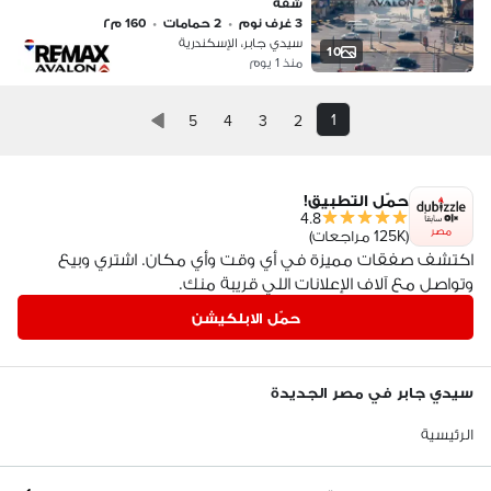
شقة
3 غرف نوم
•
2 حمامات
•
160 م٢
سيدي جابر، الإسكندرية
10
منذ 1 يوم
1
5
4
3
2
حمّل التطبيق!
4.8
مصر
(125K مراجعات)
اكتشف صفقات مميزة في أي وقت وأي مكان. اشتري وبيع
وتواصل مع آلاف الإعلانات اللي قريبة منك.
حمّل الابلكيشن
سيدي جابر في مصر الجديدة
الرئيسية