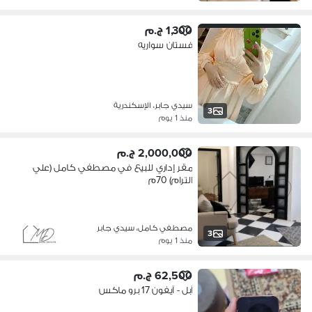
1,300 ج.م
فستان سواريه
سيدي جابر، الإسكندرية
3
منذ 1 يوم
2,000,000 ج.م
مقر إداري للبيع في مصطفي كامل (علي
الترام) 70م
مصطفي كامل، سيدي جابر
3
منذ 1 يوم
62,500 ج.م
آبل - آيفون 17 برو ماكس