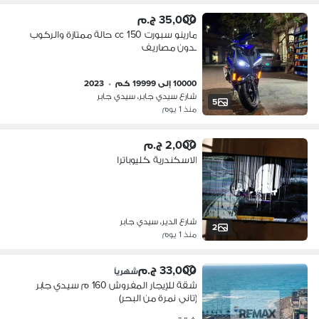
35,000 ج.م
مارينو سبورت 150 cc حالة ممتازة والركوب
بدون مصاريف
10000 إلى 19999 كم
•
2023
شارع سيدي جابر، سيدي جابر
5
منذ 1 يوم
2,000 ج.م
الاسكندرية ،كليوباترا
شارع الدير، سيدي جابر
2
منذ 1 يوم
33,000 ج.م
شهرياً
شقة للإيجار المفروش 160 م سيدي جابر
(تاني نمرة من البحر)