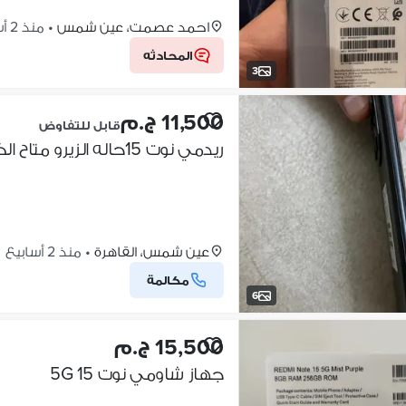
احمد عصمت، عين شمس
•
منذ 2 أسابيع
المحادثه
3
11,500 ج.م
قابل للتفاوض
ريدمي نوت 15حاله الزيرو متاح الكشف ف اي مكان معاه كل حاجه
عين شمس، القاهرة
•
منذ 2 أسابيع
مكالمة
6
15,500 ج.م
جهاز شاومي نوت 15 5G