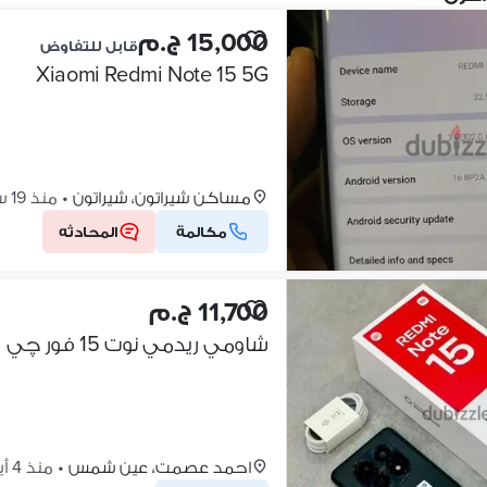
15,000 ج.م
قابل للتفاوض
Xiaomi Redmi Note 15 5G
مساكن شيراتون، شيراتون
•
منذ 19 ساعات
مكالمة
المحادثه
11,700 ج.م
شاومي ريدمي نوت 15 فور چي
احمد عصمت، عين شمس
•
منذ 4 أيام