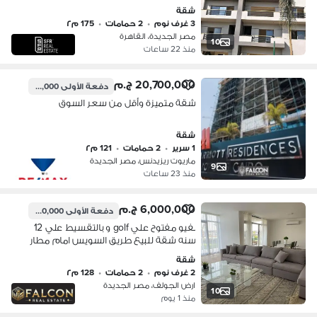
مميز جداا فى كمبوند امدد مصر الجديدة
شقة
3 غرف نوم
•
2 حمامات
•
175 م٢
مصر الجديدة، القاهرة
10
منذ 22 ساعات
20,700,000 ج.م
دفعة الأولى
4,500,000 ج.م
شقة متميزة وأقل من سعر السوق
شقة
1 سرير
•
2 حمامات
•
121 م٢
ماريوت ريزيدنس، مصر الجديدة
9
منذ 23 ساعات
6,000,000 ج.م
دفعة الأولى
600,000 ج.م
بفيو مفتوح علي golf و بالتقسيط علي 12
سنه شقة للبيع طريق السويس امام مطار
القاهرة و كيمبنسكي و بالقرب من مدينة
شقة
نصر و التجمع الخامس و اكاديمية شرطه
2 غرف نوم
•
2 حمامات
•
128 م٢
ارض الجولف، مصر الجديدة
10
منذ 1 يوم