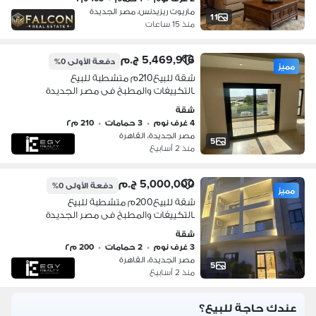
ماريوت ريزيدنس، مصر الجديدة
11
منذ 15 ساعات
5,469,916 ج.م
دفعة الأولى
0%
مميز
شقة للبيع210م متشطبة للبيع
بالتكييفات والمطبخ فى مصر الجديدة
ويمكن تاجيرها ب 100 دولار في اليوم
شقة
لوكيشن مميز امام المطار Apartment for
4 غرف نوم
•
3 حمامات
•
210 م٢
Sale
مصر الجديدة، القاهرة
5
منذ 2 أسابيع
5,000,000 ج.م
دفعة الأولى
0%
مميز
شقة للبيع200م متشطبة للبيع
بالتكييفات والمطبخ فى مصر الجديدة
ويمكن تاجيرها ب 100 دولار في اليوم
شقة
لوكيشن مميز امام المطار
3 غرف نوم
•
2 حمامات
•
200 م٢
مصر الجديدة، القاهرة
5
منذ 2 أسابيع
عندك حاجة للبيع؟