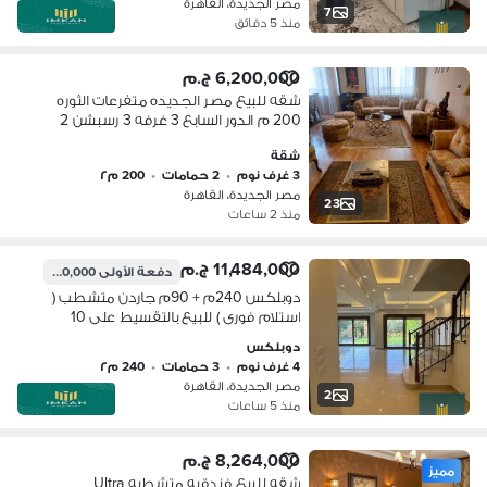
مصر الجديدة، القاهرة
7
منذ 5 دقائق
6,200,000 ج.م
شقه للبيع مصر الجديده متفرعات الثوره
200 م الدور السابع 3 غرفه 3 رسبشن 2
حمام
شقة
3 غرف نوم
•
2 حمامات
•
200 م٢
مصر الجديدة، القاهرة
23
منذ 2 ساعات
11,484,000 ج.م
دفعة الأولى
1,740,000 ج.م
دوبلكس 240م + 90م جاردن متشطب (
استلام فورى ) للبيع بالتقسيط على 10
سنوات فى كمبوند فى مصر الجديدة
دوبلكس
قريب من مطار القاهرة الدولى
4 غرف نوم
•
3 حمامات
•
240 م٢
مصر الجديدة، القاهرة
2
منذ 5 ساعات
8,264,000 ج.م
مميز
شقه للبيع فندقيه متشطبه Ultra