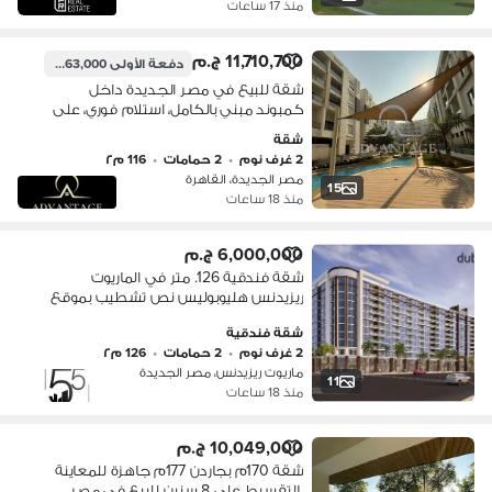
منذ 17 ساعات
11,710,700 ج.م
دفعة الأولى
6,363,000 ج.م
شقة للبيع في مصر الجديدة داخل
كمبوند مبني بالكامل، استلام فوري، على
الأوتوستراد مباشرة، مساحة 116م، غرفتان،
شقة
2 حمام، ريسبشن، 2 تراس، مميزةجدا
2 غرف نوم
•
2 حمامات
•
116 م٢
مصر الجديدة، القاهرة
15
منذ 18 ساعات
6,000,000 ج.م
شقة فندقية 126. متر في الماريوت
ريزيدنس هليوبوليس نص تشطيب بموقع
مميز للبيع بأفضل و اقل سعر في السوق
شقة فندقية
Marriott residence
2 غرف نوم
•
2 حمامات
•
126 م٢
ماريوت ريزيدنس، مصر الجديدة
11
منذ 18 ساعات
10,049,000 ج.م
شقة 170م بجاردن 177م جاهزة للمعاينة
بالتقسيط على 8 سنين للبيع فى مصر