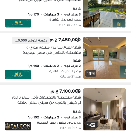
الجديدة _ القاهرة _ شقه _ الجديده
شقة
3 غرف نوم
•
3 حمامات
•
170 م٢
مصر الجديدة، القاهرة
منذ 20 ساعات
7,450,000 ج.م
دفعة الأولى
1,100,000 ج.م
شقه للبيع بجاردن استلام فوري و
متشطبه بالكامل في مصر الجديدة
لشركة الكازار IL CAZAR بالتقسيط على
شقة
10 سنين بدون فوايد بخصم 34% على
2 غرف نوم
•
2 حمامات
•
140 م٢
الكاش
مصر الجديدة، القاهرة
11
منذ 21 ساعات
7,100,000 ج.م
شقة متشطبة بالتكييفات بأقل سعر برايم
لوكيشن بالقرب من سيتي سنتر الماظة
وهليوبوليس في ماريوت ريزدينس -
شقة
Marriott
3 غرف نوم
•
2 حمامات
•
102 م٢
ماريوت ريزيدنس، مصر الجديدة
13
منذ 21 ساعات