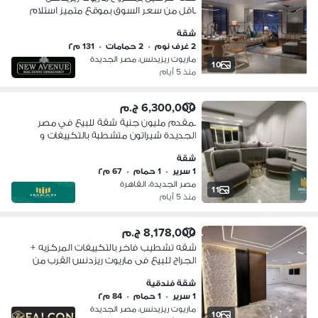
باقل من سعر السوق بموقع متميز استلام
فوري - Marriot residence
شقة
2 غرف نوم
•
2 حمامات
•
131 م٢
ماريوت ريزيدنس، مصر الجديدة
10
منذ 5 أيام
6,300,000 ج.م
بمقدم مليون جنية شقة للبيع في مصر
الجديدة شيراتون متشطبة بالتكييفات و
المطبخ في كمبوند فالوري علي فيو بحري
شقة
مميز
1 سرير
•
1 حمام
•
67 م٢
مصر الجديدة، القاهرة
11
منذ 5 أيام
8,178,000 ج.م
شقه تشطيب فاخر بالتكييفات المركزيه +
الجراج للبيع فى ماريوت ريزدنس القرب من
سيتى سنتر الماظه وخطوات من طريق
شقة فندقية
النصر وصلاح سالم وبالقرب من التجمع
1 سرير
•
1 حمام
•
84 م٢
ماريوت ريزيدنس، مصر الجديدة
10