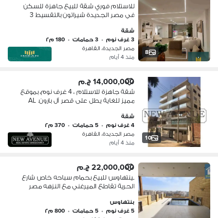
للاستلام فوري شقة للبيع جاهزة للسكن
في مصر الجديدة شيراتون بالتقسيط 3
غرف بتشطيب الترا سوبر لوكس بين شارع
شقة
الصاعقة و النصر
3 غرف نوم
•
3 حمامات
•
180 م٢
مصر الجديدة، القاهرة
8
منذ 4 أيام
14,000,000 ج.م
شقة جاهزة للاستلام ، 4 غرف نوم، بموقع
مميز للغاية يطل على قصر آل بارون. AL
Baron
شقة
4 غرف نوم
•
5 حمامات
•
370 م٢
مصر الجديدة، القاهرة
10
منذ 4 أيام
22,000,000 ج.م
بينتهاوس للبيع بحمام سباحه خاص شارع
الحرية تقاطع الميرغني مع النزهه مصر
الجديدة
بنتهاوس
5 غرف نوم
•
5 حمامات
•
800 م٢