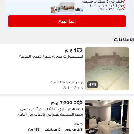
انشر في 3 خطوات بسيطة
وصل لملايين المشترين
بيع بأفضل سعر
ابدأ البيع
الإعلانات
450 ج.م
اكسسوارات حمام للبيع لعدم الحاجة
مصر الجديدة، القاهرة
4
منذ 2 أسابيع
7,600,000 ج.م
للاستلام فوري شقة للبيع 3 غرف في
مصر الجديدة شيراتون بالقرب من النادي
الاهلي و علي 10 سنين تقسيط
شقة
3 غرف نوم
•
2 حمامات
•
158 م٢