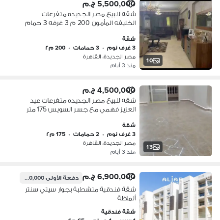
5,500,000 ج.م
شقه للبيع مصر الجديده متفرعات
الخليفه المأمون 200 م 3 غرفه 3 حمام
3 رسبشن دور اول اسانسير مباني 2008
شقة
3 غرف نوم
•
3 حمامات
•
200 م٢
مصر الجديدة، القاهرة
10
منذ 3 أيام
4,500,000 ج.م
شقه للبيع مصر الجديده متفرعات عيد
العزيز فهمي مع جسر السويس 175 متر
دور 11 اخير 3 غرفه 2 حمام تشطيب سوبر
شقة
لوكس مباني 2022
3 غرف نوم
•
2 حمامات
•
175 م٢
مصر الجديدة، القاهرة
13
منذ 3 أيام
6,900,000 ج.م
دفعة الأولى
690,000 ج.م
شقة فندقية متشطبة بجوار سيتي سنتر
ألماظة
شقة فندقية