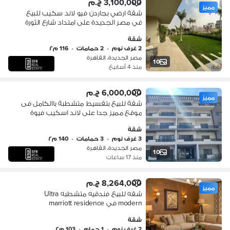
3,100,000 ج.م
مميز
شقة ارضي بجاردن فيو لاند سكيب للبيع
في مصر الجديدة على امتداد شارع الثورة
قريب من كل الخدمات دقائق من مطار
شقة
القاهرة الدولي
2 غرف نوم
•
2 حمامات
•
116 م٢
مصر الجديدة، القاهرة
10
منذ 4 أسابيع
6,000,000 ج.م
مميز
شقة للبيع بتقسيط متشطبة باالكامل فى
موقع مميز جدا على لاند اسكيب فيوة
مميز جداا فى كمبوند امدد مصرالجديدة
شقة
3 غرف نوم
•
3 حمامات
•
140 م٢
مصر الجديدة، القاهرة
10
منذ 17 ساعات
8,264,000 ج.م
مميز
شقه للبيع فندقيه متشطبه Ultra
modern في marriott residence
heliopolis في مصر الجديده بجوار سيتي
شقة
ستنر الماظه
2 غرف نوم
•
1 حمام
•
103 م٢