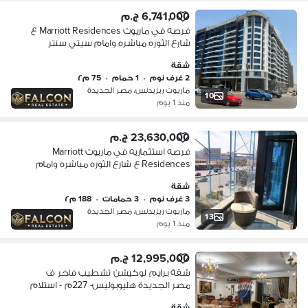
6,741,000 ج.م
فرصه في ماريوت Marriott Residences ع
شارع الثوره مباشره وامام سيتي سنتر
الماظه شقه 3 غرف بخصم 30% للكاش
شقة
2 غرف نوم
•
1 حمام
•
75 م٢
ماريوت ريزيدنس، مصر الجديدة
10
منذ 1 يوم
23,630,000 ج.م
فرصه استثماريه في ماريوت Marriott
Residences ع شارع الثوره مباشره وامام
سيتي سنتر الماظه شقه 3 غرف بخصم
شقة
30% للكاش
3 غرف نوم
•
3 حمامات
•
188 م٢
ماريوت ريزيدنس، مصر الجديدة
13
منذ 1 يوم
12,995,000 ج.م
شقة برايم لوكيشن تشطيب فاخر ف
مصر الجديدة هليوبوليس- 227م - استلام
فوري
شقة