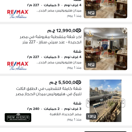
4 غرف نوم
•
3 حمامات
•
227 م٢
ميدان هليوبوليس، مصر الجديدة
5
منذ 1 يوم
12,990,000 ج.م
اخر شقة متشطبة مفروشة في مصر
الجديدة - عند سيتي ستارز - 227 متر
شقة
4 غرف نوم
•
3 حمامات
•
227 م٢
ميدان هليوبوليس، مصر الجديدة
5
منذ 1 يوم
5,500,000 ج.م
شقة كاملة التشطيب في الطابق الثالث
للبيع في هليوبوليس ميدان الحجاز مصر
الجديدة Heliopolis El Hegaz Square
شقة
Masr El Gdida
3 غرف نوم
•
2 حمامات
•
240 م٢
مصر الجديدة، القاهرة
12
منذ 1 يوم