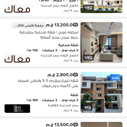
1 سرير
•
1 حمام
•
65 م٢
فالوري الثورة، مصر الجديدة
10
منذ 4 أيام
13,200,000 ج.م
دفعة الأولى
3,300,000 ج.م
استلام فوري | شقة فندقية متشطبة
بجوار سيتي سنتر ألماظة
شقة فندقية
2 غرف نوم
•
2 حمامات
•
126 م٢
فالوري الثورة، مصر الجديدة
10
منذ 4 أيام
2,800,000 ج.م
مميز
شقه للبيع بمقدم 5 % والباقي اقساط
علي 12سنه بدون فوائد
شقة
3 غرف نوم
•
2 حمامات
•
169 م٢
مصر الجديدة، القاهرة
9
منذ 4 أيام
13,500,000 ج.م