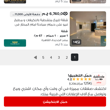
منذ 5 أيام
6,740,000 ج.م
دفعة الأولى
1,011,000 ج.م
شقة للبيع متشطبة بالتكيفات و مطبخ
فيو على حمام سباحة امام المطار فى
مصر الجديدة قسط على 6 سنين
شقة
1 سرير
•
1 حمام
•
67 م٢
مصر الجديدة، القاهرة
14
منذ 5 أيام
1
5
4
3
2
حمّل التطبيق!
4.8
مصر
(125K مراجعات)
اكتشف صفقات مميزة في أي وقت وأي مكان. اشتري وبيع
وتواصل مع آلاف الإعلانات اللي قريبة منك.
حمّل الابلكيشن