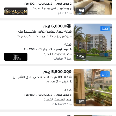
2 غرف نوم
•
2 حمامات
•
102 م٢
ماريوت ريزيدنس، مصر الجديدة
11
منذ 1 شهر
6,000,000 ج.م
مميز
شقة للبيع بجاردن خاص بتقسيط على
فيوة مميز جداا على لاند اسكيب امام
مطار القاهرة فى كمبوند على امتداد
شقة
مصرالجديدة
4 غرف نوم
•
2 حمامات
•
208 م٢
مصر الجديدة، القاهرة
10
منذ 17 ساعات
5,500,000 ج.م
مميز
شقة 180 م خلف كنتاكى نادى الشمس
3 غرف + 2 حمام
شقة
3 غرف نوم
•
2 حمامات
•
180 م٢
مصر الجديدة، القاهرة
15
منذ 22 ساعات