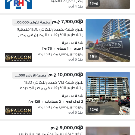
مصر الجديدة، القاهرة
13
منذ 4 أيام
7,700,000 ج.م
دفعة الأولى
1,100,000 ج.م
للبيع شقه بخصم للكاش 30% فندقيه
متشطبه بالتكيفات + المطبخ في مصر
الجديده دقايق من مدرينه نصر باداره فندق
شقة فندقية
الماريوت Marroit
1 سرير
•
1 حمام
•
76 م٢
ماريوت ريزيدنس، مصر الجديدة
11
منذ 5 أيام
10,000,000 ج.م
دفعة الأولى
1,500,000 ج.م
للبيع شقه VIB خصم للكاش 30%
متشطبه بالتكيفات في مصر الجديده
دقايق من مدينه نصر علي طريق السويس
شقة فندقية
باداره فندق الماريوت Marroit
2 غرف نوم
•
2 حمامات
•
128 م٢
ماريوت ريزيدنس، مصر الجديدة
12
منذ 5 أيام
9,000,000 ج.م
شقه غرفتين بمشروع ماريوت ريزيدنس