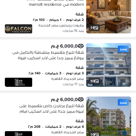
modern في marriott residence
heliopolis في مصر الجديده بجوار سيتي
شقة
ستنر الماظه
2 غرف نوم
•
1 حمام
•
103 م٢
ماريوت ريزيدنس، مصر الجديدة
11
منذ 15 ساعات
6,000,000 ج.م
مميز
شقة للبيع بتقسيط متشطبة باالكامل فى
موقع مميز جدا على لاند اسكيب فيوة
مميز جداا فى كمبوند امدد مصرالجديدة
شقة
3 غرف نوم
•
3 حمامات
•
140 م٢
مصر الجديدة، القاهرة
10
منذ 17 ساعات
6,000,000 ج.م
مميز
شقة للبيع بجاردن خاص بتقسيط على
فيوة مميز جداا على لاند اسكيب امام
مطار القاهرة فى كمبوند على امتداد
شقة
مصرالجديدة
4 غرف نوم
•
2 حمامات
•
208 م٢
مصر الجديدة، القاهرة
10