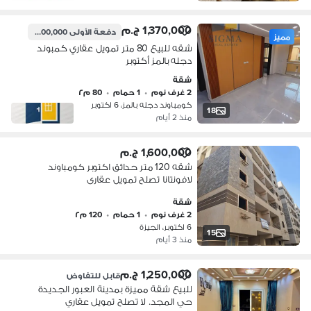
1,370,000 ج.م
دفعة الأولى
400,000 ج.م
مميز
شقه للبيع 80 متر تمويل عقاري كمبوند
دجله بالمز أكتوبر
شقة
2 غرف نوم
•
1 حمام
•
80 م٢
كومباوند دجله بالمز، 6 اكتوبر
18
منذ 2 أيام
1,600,000 ج.م
شقه 120 متر حدائق اكتوبر كومباوند
لافونتانا تصلح تمويل عقارى
شقة
2 غرف نوم
•
1 حمام
•
120 م٢
6 اكتوبر، الجيزة
15
منذ 3 أيام
1,250,000 ج.م
قابل للتفاوض
للبيع شقة مميزة بمدينة العبور الجديدة
حي المجد. لا تصلح تمويل عقاري