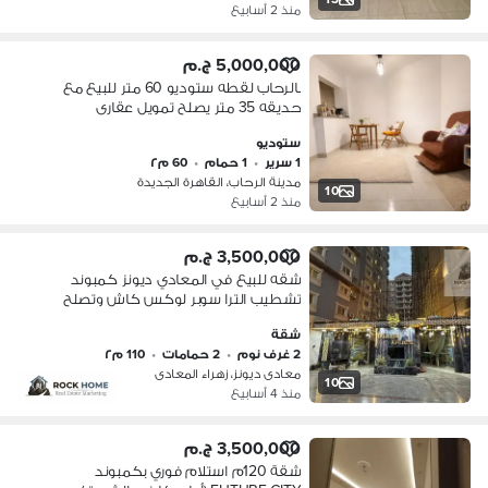
منذ 2 أسابيع
5,000,000 ج.م
بالرحاب لقطه ستوديو 60 متر للبيع مع
حديقه 35 متر يصلح تمويل عقارى
ستوديو
1 سرير
•
1 حمام
•
60 م٢
مدينة الرحاب، القاهرة الجديدة
10
منذ 2 أسابيع
3,500,000 ج.م
شقه للبيع في المعادي ديونز كمبوند
تشطيب الترا سوبر لوكس كاش وتصلح
تمويل عقاري
شقة
2 غرف نوم
•
2 حمامات
•
110 م٢
معادى ديونز، زهراء المعادى
10
منذ 4 أسابيع
3,500,000 ج.م
شقة 120م استلام فوري بكمبوند