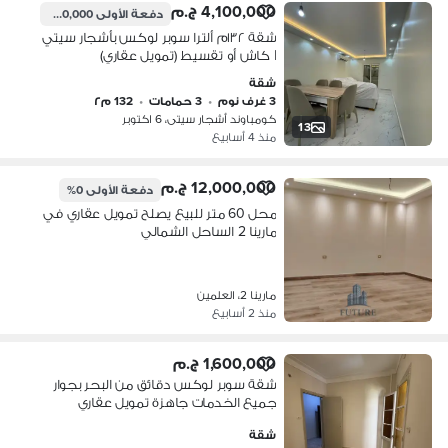
4,100,000 ج.م
دفعة الأولى
820,000 ج.م
شقة ١٣٢م ألترا سوبر لوكس بأشجار سيتي
| كاش أو تقسيط (تمويل عقاري)
شقة
3 غرف نوم
•
3 حمامات
•
132 م٢
كومباوند أشجار سيتى، 6 اكتوبر
13
منذ 4 أسابيع
12,000,000 ج.م
دفعة الأولى
0%
محل 60 متر للبيع يصلح تمويل عقاري في
مارينا 2 الساحل الشمالي
مارينا 2، العلمين
منذ 2 أسابيع
1,600,000 ج.م
شقة سوبر لوكس دقائق من البحر بجوار
جميع الخدمات جاهزة تمويل عقاري
شقة