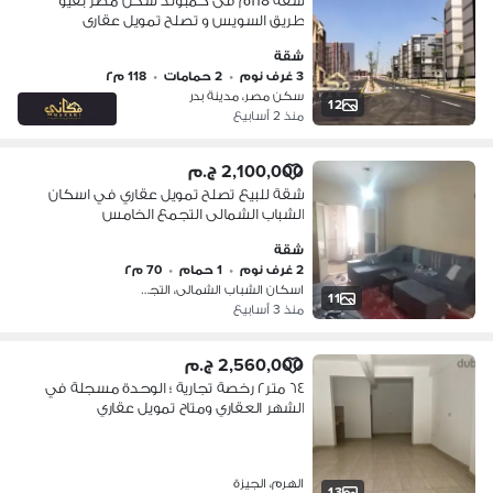
شقه 118م فى كمبوند سكن مصر بفيو
طريق السويس و تصلح تمويل عقارى
شقة
3 غرف نوم
•
2 حمامات
•
118 م٢
سكن مصر، مدينة بدر
12
منذ 2 أسابيع
2,100,000 ج.م
شقة للبيع تصلح تمويل عقاري في اسكان
الشباب الشمالى التجمع الخامس
شقة
2 غرف نوم
•
1 حمام
•
70 م٢
اسكان الشباب الشمالى، التجمع الاول
11
منذ 3 أسابيع
2,560,000 ج.م
٦٤ متر٢ رخصة تجارية ؛ الوحدة مسجلة في
الشهر العقاري ومتاح تمويل عقاري
الهرم، الجيزة
13