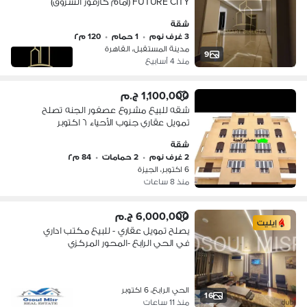
FUTURE CITY (أمام كارفور الشروق)
بمقدم وتسهيلات تمويل عقاري
شقة
3 غرف نوم
•
1 حمام
•
120 م٢
مدينة المستقبل، القاهرة
9
منذ 4 أسابيع
1,100,000 ج.م
شقه للبيع مشروع عصفور الجنه تصلح
تمويل عقاري جنوب الأحياء ٦ اكتوبر
شقة
2 غرف نوم
•
2 حمامات
•
84 م٢
6 اكتوبر، الجيزة
منذ 8 ساعات
6,000,000 ج.م
إيليت
يصلح تمويل عقاري - للبيع مكتب اداري
في الحي الرابع -المحور المركزي
الحي الرابع، 6 اكتوبر
16
منذ 11 ساعات