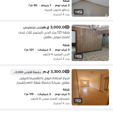
شقة
2 غرف نوم
•
1 حمام
•
90 م٢
حدائق اكتوبر، الجيزة
12
منذ 4 أسابيع
3,000,000 ج.م
قابل للتفاوض
شقه 121 متر الحي المتميز ثلاث غرف
تصلح تمويل عقاري
شقة
3 غرف نوم
•
3 حمامات
•
121 م٢
الحي المتميز، 6 اكتوبر
11
منذ 4 أسابيع
3,300,000 ج.م
دفعة الأولى
660,000 ج.م
للبيع استلام فوري بالتقسيط (تمويل
عقاري شركة خاصة) شقة ١١٥م بأشجار
سيتي - النادي اختياري
شقة
3 غرف نوم
•
2 حمامات
•
115 م٢
كومباوند أشجار سيتى، 6 اكتوبر
7
منذ 4 أسابيع