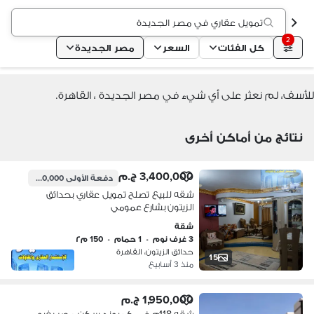
تمويل عقاري في مصر الجديدة
2
كل الفئات
السعر
مصر الجديدة
للأسف، لم نعثر على أي شيء في مصر الجديدة ، القاهرة.
نتائج من أماكن أخرى
3,400,000 ج.م
دفعة الأولى
680,000 ج.م
شقه للبيع تصلح تمويل عقاري بحدائق
الزيتون بشارع عمومي
شقة
3 غرف نوم
•
1 حمام
•
150 م٢
حدائق الزيتون، القاهرة
15
منذ 3 أسابيع
1,950,000 ج.م