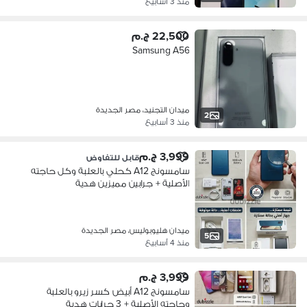
منذ 3 أسابيع
22,500 ج.م
Samsung A56
ميدان التجنيد، مصر الجديدة
2
منذ 3 أسابيع
3,999 ج.م
قابل للتفاوض
سامسونج A12 كحلي بالعلبة وكل حاجته
الأصلية + جرابين مميزين هدية
ميدان هليوبوليس، مصر الجديدة
5
منذ 4 أسابيع
3,999 ج.م
سامسونج A12 أبيض كسر زيرو بالعلبة
وحاجته الأصلية + 3 جرابات هدية