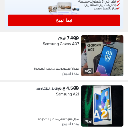
انشر في 3 خطوات بسيطة
وصل لملايين المشترين
بيع بأفضل سعر
ابدأ البيع
7,400 ج.م
Samsung Galaxy A07
ميدان هليوبوليس، مصر الجديدة
5
منذ 1 أسبوع
4,500 ج.م
قابل للتفاوض
Samsung A21
مول سيكستي، مصر الجديدة
3
منذ 1 أسبوع