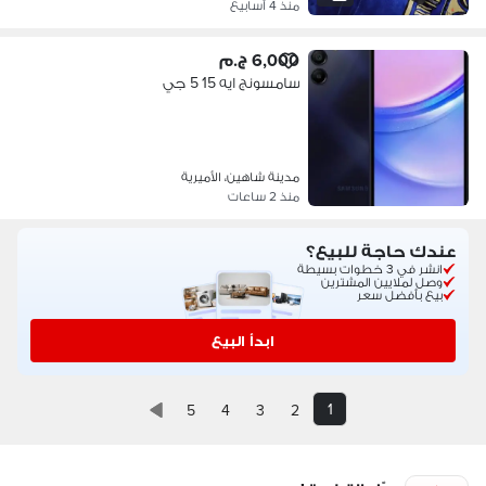
منذ 4 أسابيع
6,000 ج.م
سامسونج ايه 15 5 جي
مدينة شاهين، الأميرية
منذ 2 ساعات
عندك حاجة للبيع؟
انشر في 3 خطوات بسيطة
وصل لملايين المشترين
بيع بأفضل سعر
ابدأ البيع
1
5
4
3
2