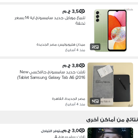
3,500 ج.م
للبيع موبايل جديد سامسونج ايه 14 بسعر
تحفة
ميدان هليوبوليس، مصر الجديدة
2
منذ 4 أسابيع
3,800 ج.م
تابلت جديد سامسونج جالاكسي New
Tablet Samsung Galaxy Tab A6 (2016)
مصر الجديدة، القاهرة
5
منذ 4 أسابيع
نتائج من أماكن أخرى
3,000 ج.م
متوفر التبادل
تابلت سامسونج A